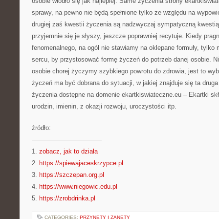
osobie wiodło się jak najlepiej. Same życzenia strony ekartkiswia
sprawy, na pewno nie będą spełnione tylko ze względu na wypowie
drugiej zaś kwestii życzenia są nadzwyczaj sympatyczną kwestią 
przyjemnie się je słyszy, jeszcze poprawniej recytuje. Kiedy pr
fenomenalnego, na ogół nie stawiamy na oklepane formuły, tylko
sercu, by przystosować formę życzeń do potrzeb danej osobie. Ni
osobie chorej życzymy szybkiego powrotu do zdrowia, jest to wyb
życzeń ma być dobrana do sytuacji, w jakiej znajduje się ta drug
życzenia dostępne na domenie
ekartkiswiateczne.eu – Ekartki sk
urodzin, imienin, z okazji rozwoju, uroczystości itp.
źródło:
———————————
1.
zobacz, jak to działa
2.
https://spiewajaceskrzypce.pl
3.
https://szczepan.org.pl
4.
https://www.niegowic.edu.pl
5.
https://zrobdrinka.pl
CATEGORIES:
PRZYNĘTY I ZANĘTY