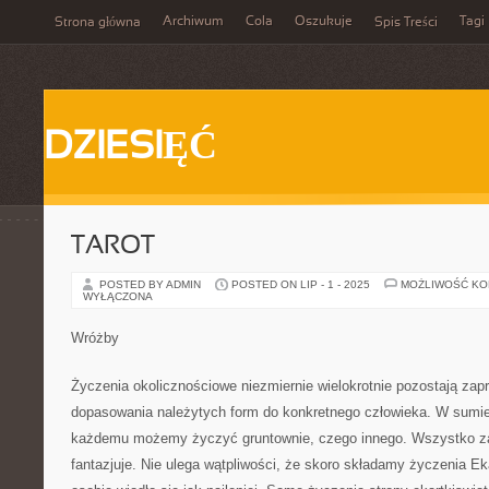
Archiwum
Cola
Oszukuje
Tagi
Strona główna
Spis Treści
DZIESIĘĆ
TAROT
POSTED BY ADMIN
POSTED ON LIP - 1 - 2025
MOŻLIWOŚĆ K
WYŁĄCZONA
Wróżby
Życzenia okolicznościowe niezmiernie wielokrotnie pozostają za
dopasowania należytych form do konkretnego człowieka. W sumi
każdemu możemy życzyć gruntownie, czego innego. Wszystko zal
fantazjuje. Nie ulega wątpliwości, że skoro składamy życzenia Ek