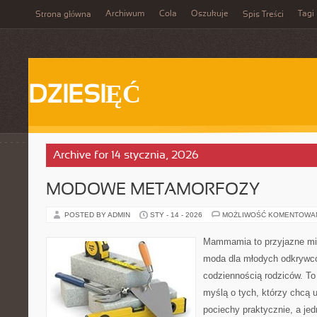
Archiwum
Cola
Oszukuje
Tagi
Strona główna
Spis Treści
DZIESIĘĆ
Archive for 14 stycznia, 2026
MODOWE METAMORFOZY
POSTED BY ADMIN
STY - 14 - 2026
MOŻLIWOŚĆ KOMENTOWA
Mammamia to przyjazne mie
moda dla młodych odkrywcó
codziennością rodziców. To
myślą o tych, którzy chcą u
pociechy praktycznie, a je