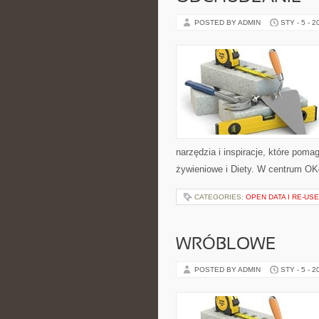
POSTED BY ADMIN
STY - 5 - 2
narzędzia i inspiracje, które pomag
żywieniowe i Diety. W centrum OKd
CATEGORIES:
OPEN DATA I RE-USE
WRÓBLOWE
POSTED BY ADMIN
STY - 5 - 2