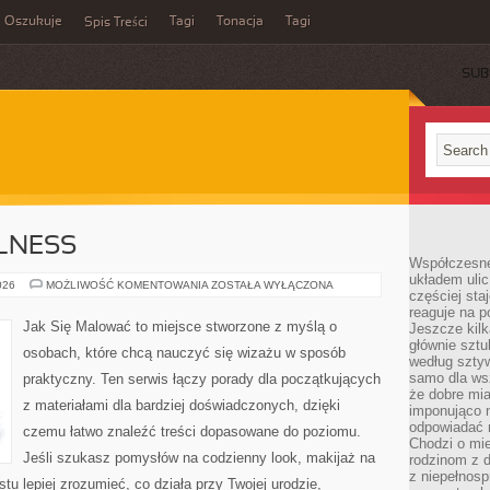
Oszukuje
Tagi
Tonacja
Tagi
Spis Treści
SUB
LLNESS
Współczesne
układem ulic
SELF-
026
MOŻLIWOŚĆ KOMENTOWANIA
ZOSTAŁA WYŁĄCZONA
częściej sta
CARE
I
reaguje na po
WELLNESS
Jak Się Malować to miejsce stworzone z myślą o
Jeszcze kilk
głównie sztu
osobach, które chcą nauczyć się wizażu w sposób
według sztyw
samo dla wsz
praktyczny. Ten serwis łączy porady dla początkujących
że dobre mia
z materiałami dla bardziej doświadczonych, dzięki
imponująco na
odpowiadać 
czemu łatwo znaleźć treści dopasowane do poziomu.
Chodzi o mie
Jeśli szukasz pomysłów na codzienny look, makijaż na
rodzinom z 
z niepełnosp
stu lepiej zrozumieć, co działa przy Twojej urodzie,