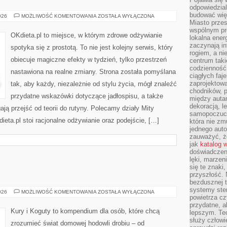
odpowiedzial
budować wię
ODCHUDZANIE
026
MOŻLIWOŚĆ KOMENTOWANIA
ZOSTAŁA WYŁĄCZONA
Miasto przes
wspólnym pro
OKdieta.pl to miejsce, w którym zdrowe odżywianie
lokalna ener
zaczynają in
spotyka się z prostotą. To nie jest kolejny serwis, który
rogiem, a n
obiecuje magiczne efekty w tydzień, tylko przestrzeń
centrum taki
codzienność,
nastawiona na realne zmiany. Strona została pomyślana
ciągłych faje
zaprojektowa
tak, aby każdy, niezależnie od stylu życia, mógł znaleźć
chodników, p
przydatne wskazówki dotyczące jadłospisu, a także
między autami
dekoracją, l
ają przejść od teorii do rutyny. Polecamy działy Mity
samopoczucie
ieta.pl stoi racjonalne odżywianie oraz podejście, […]
która nie zm
jednego auto
zauważyć, że
jak
katalog 
doświadczen
lęki, marzen
się te znaki
przyszłość.
bezdusznej t
systemy ster
WRÓBLOWE
026
MOŻLIWOŚĆ KOMENTOWANIA
ZOSTAŁA WYŁĄCZONA
powietrza cz
przydatne, a
Kury i Koguty to kompendium dla osób, które chcą
lepszym. Te
służy człowie
zrozumieć świat domowej hodowli drobiu – od