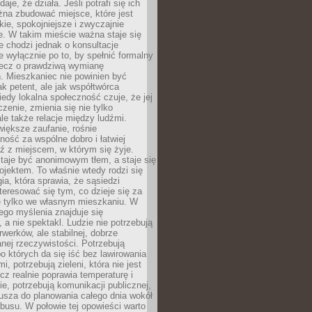
daje, że działa. Jeśli potrafi się ich
na zbudować miejsce, które jest
zkie, spokojniejsze i zwyczajnie
. W takim mieście ważna staje się
 chodzi jednak o konsultacje
 wyłącznie po to, by spełnić formalny
lecz o prawdziwą wymianę
. Mieszkaniec nie powinien być
ak petent, ale jak współtwórca
iedy lokalna społeczność czuje, że jej
zenie, zmienia się nie tylko
ale także relacje między ludźmi.
większe zaufanie, rośnie
ność za wspólne dobro i łatwiej
ź z miejscem, w którym się żyje.
taje być anonimowym tłem, a staje się
jektem. To właśnie wtedy rodzi się
gia, która sprawia, że sąsiedzi
teresować się tym, co dzieje się za
ie tylko we własnym mieszkaniu. W
ego myślenia znajduje się
 a nie spektakl. Ludzie nie potrzebują
rwerków, ale stabilnej, dobrze
nej rzeczywistości. Potrzebują
o których da się iść bez lawirowania
, potrzebują zieleni, która nie jest
ecz realnie poprawia temperaturę i
, potrzebują komunikacji publicznej,
usza do planowania całego dnia wokół
busu. W połowie tej opowieści warto