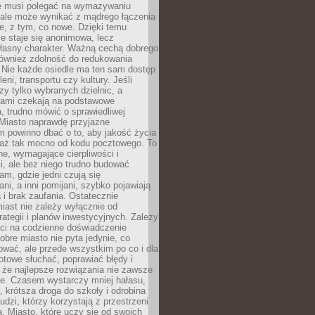
ie musi polegać na wymazywaniu
 ale może wynikać z mądrego łączenia
re, z tym, co nowe. Dzięki temu
ie staje się anonimowa, lecz
łasny charakter. Ważną cechą dobrego
również zdolność do redukowania
 Nie każde osiedle ma ten sam dostęp
leni, transportu czy kultury. Jeśli
zy tylko wybranych dzielnic, a
atami czekają na podstawowe
, trudno mówić o sprawiedliwej
 Miasto naprawdę przyjazne
 powinno dbać o to, aby jakość życia
a aż tak mocno od kodu pocztowego. To
ne, wymagające cierpliwości i
, ale bez niego trudno budować
am, gdzie jedni czują się
ani, a inni pomijani, szybko pojawiają
a i brak zaufania. Ostatecznie
iast nie zależy wyłącznie od
rategii i planów inwestycyjnych. Zależy
ści na codzienne doświadczenie
obre miasto nie pyta jedynie, co
wać, ale przede wszystkim po co i dla
otowe słuchać, poprawiać błędy i
 że najlepsze rozwiązania nie zawsze
ze. Czasem wystarczy mniej hałasu,
a, krótsza droga do szkoły i odrobina
ludzi, którzy korzystają z przestrzeni
. Miasto, które uczy się od swoich