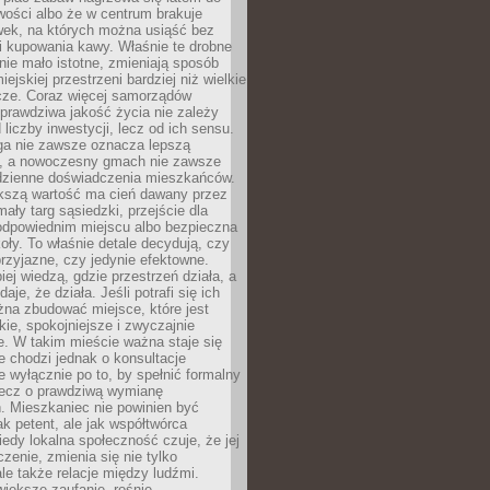
wości albo że w centrum brakuje
wek, na których można usiąść bez
i kupowania kawy. Właśnie te drobne
nie mało istotne, zmieniają sposób
ejskiej przestrzeni bardziej niż wielkie
cze. Coraz więcej samorządów
prawdziwa jakość życia nie zależy
 liczby inwestycji, lecz od ich sensu.
ga nie zawsze oznacza lepszą
, a nowoczesny gmach nie zawsze
dzienne doświadczenia mieszkańców.
szą wartość ma cień dawany przez
mały targ sąsiedzki, przejście dla
odpowiednim miejscu albo bezpieczna
oły. To właśnie detale decydują, czy
przyjazne, czy jedynie efektowne.
iej wiedzą, gdzie przestrzeń działa, a
daje, że działa. Jeśli potrafi się ich
na zbudować miejsce, które jest
zkie, spokojniejsze i zwyczajnie
. W takim mieście ważna staje się
 chodzi jednak o konsultacje
 wyłącznie po to, by spełnić formalny
lecz o prawdziwą wymianę
. Mieszkaniec nie powinien być
ak petent, ale jak współtwórca
iedy lokalna społeczność czuje, że jej
zenie, zmienia się nie tylko
ale także relacje między ludźmi.
większe zaufanie, rośnie