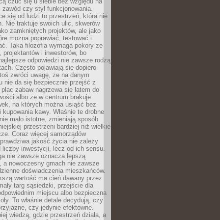
cą czuć się u siebie bez względu na
 zawód czy styl funkcjonowania.
e się od ludzi to przestrzeń, która nie
n. Nie traktuje swoich ulic, skwerów
jako zamkniętych projektów, ale jako
óre można poprawiać, testować i
ć. Taka filozofia wymaga pokory ze
, projektantów i inwestorów, bo
najlepsze odpowiedzi nie zawsze rodzą
tach. Często pojawiają się dopiero
ktoś zwróci uwagę, że na danym
 nie da się bezpiecznie przejść z
 plac zabaw nagrzewa się latem do
wości albo że w centrum brakuje
wek, na których można usiąść bez
i kupowania kawy. Właśnie te drobne
nie mało istotne, zmieniają sposób
ejskiej przestrzeni bardziej niż wielkie
cze. Coraz więcej samorządów
prawdziwa jakość życia nie zależy
 liczby inwestycji, lecz od ich sensu.
ga nie zawsze oznacza lepszą
, a nowoczesny gmach nie zawsze
dzienne doświadczenia mieszkańców.
szą wartość ma cień dawany przez
mały targ sąsiedzki, przejście dla
odpowiednim miejscu albo bezpieczna
oły. To właśnie detale decydują, czy
przyjazne, czy jedynie efektowne.
iej wiedzą, gdzie przestrzeń działa, a