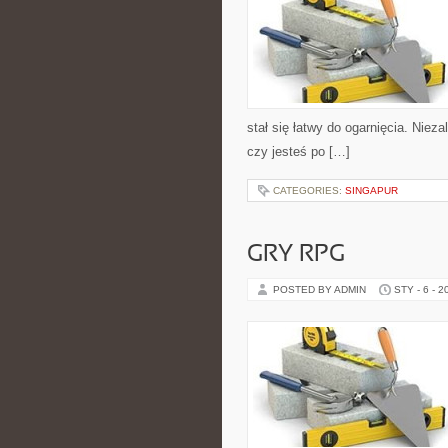
stał się łatwy do ogarnięcia. Niez
czy jesteś po […]
CATEGORIES:
SINGAPUR
GRY RPG
POSTED BY ADMIN
STY - 6 - 2