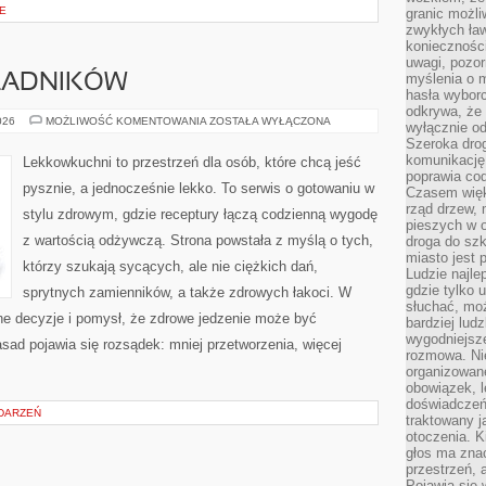
E
granic możli
zwykłych ła
koniecznośc
uwagi, pozor
myślenia o mi
KŁADNIKÓW
hasła wybor
odkrywa, że 
PRZEPISY
026
MOŻLIWOŚĆ KOMENTOWANIA
ZOSTAŁA WYŁĄCZONA
wyłącznie od
Z
Szeroka dro
5
SKŁADNIKÓW
komunikację
Lekkowkuchni to przestrzeń dla osób, które chcą jeść
poprawia co
pysznie, a jednocześnie lekko. To serwis o gotowaniu w
Czasem więk
rząd drzew, 
stylu zdrowym, gdzie receptury łączą codzienną wygodę
pieszych w 
z wartością odżywczą. Strona powstała z myślą o tych,
droga do szk
miasto jest 
którzy szukają sycących, ale nie ciężkich dań,
Ludzie najlep
gdzie tylko u
sprytnych zamienników, a także zdrowych łakoci. W
słuchać, moż
e decyzje i pomysł, że zdrowe jedzenie może być
bardziej lud
wygodniejsze
ad pojawia się rozsądek: mniej przetworzenia, więcej
rozmowa. Nie
organizowane
obowiązek, 
doświadczeń
DARZEŃ
traktowany j
otoczenia. K
głos ma znac
przestrzeń, 
Pojawia się 