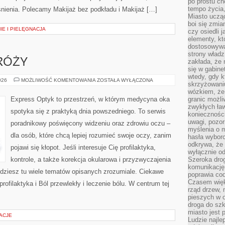
po prostu ch
tempo życia,
aśnienia. Polecamy Makijaż bez podkładu i Makijaż […]
Miasto ucząc
boi się zmia
IE I PIELĘGNACJA
czy osiedli 
elementy, kt
dostosowywa
strony władz
RÓŻY
zakłada, że 
się w gabine
wtedy, gdy 
MEDYCYNA
026
MOŻLIWOŚĆ KOMENTOWANIA
ZOSTAŁA WYŁĄCZONA
skrzyżowaniu
PODRÓŻY
wózkiem, że
Express Optyk to przestrzeń, w którym medycyna oka
granic możli
zwykłych ła
spotyka się z praktyką dnia powszedniego. To serwis
koniecznośc
uwagi, pozor
poradnikowy poświęcony widzeniu oraz zdrowiu oczu –
myślenia o mi
dla osób, które chcą lepiej rozumieć swoje oczy, zanim
hasła wybor
odkrywa, że 
pojawi się kłopot. Jeśli interesuje Cię profilaktyka,
wyłącznie od
kontrole, a także korekcja okularowa i przyzwyczajenia
Szeroka dro
komunikację
jdziesz tu wiele tematów opisanych zrozumiale. Ciekawe
poprawia co
Czasem więk
rofilaktyka i Ból przewlekły i leczenie bólu. W centrum tej
rząd drzew, 
pieszych w 
droga do szk
miasto jest 
ACJE
Ludzie najlep