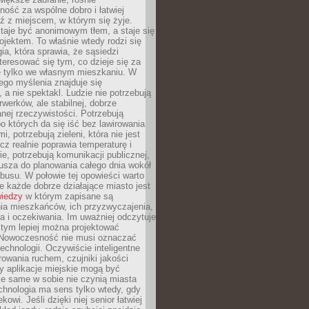
ność za wspólne dobro i łatwiej
ź z miejscem, w którym się żyje.
taje być anonimowym tłem, a staje się
jektem. To właśnie wtedy rodzi się
gia, która sprawia, że sąsiedzi
teresować się tym, co dzieje się za
ie tylko we własnym mieszkaniu. W
ego myślenia znajduje się
 a nie spektakl. Ludzie nie potrzebują
rwerków, ale stabilnej, dobrze
nej rzeczywistości. Potrzebują
o których da się iść bez lawirowania
, potrzebują zieleni, która nie jest
ecz realnie poprawia temperaturę i
, potrzebują komunikacji publicznej,
usza do planowania całego dnia wokół
busu. W połowie tej opowieści warto
 każde dobrze działające miasto jest
wiedzy
w którym zapisane są
ia mieszkańców, ich przyzwyczajenia,
ia i oczekiwania. Im uważniej odczytuje
, tym lepiej można projektować
 Nowoczesność nie musi oznaczać
echnologii. Oczywiście inteligentne
owania ruchem, czujniki jakości
y aplikacje miejskie mogą być
le same w sobie nie czynią miasta
chnologia ma sens tylko wtedy, gdy
kowi. Jeśli dzięki niej senior łatwiej