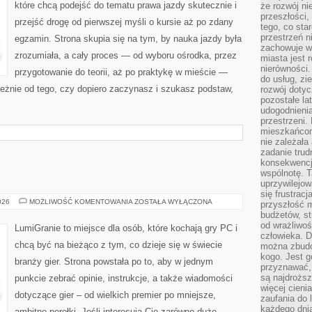
które chcą podejść do tematu prawa jazdy skutecznie i
że rozwój n
przeszłości,
przejść drogę od pierwszej myśli o kursie aż po zdany
tego, co sta
przestrzeń n
egzamin. Strona skupia się na tym, by nauka jazdy była
zachowuje w
zrozumiała, a cały proces — od wyboru ośrodka, przez
miasta jest 
nierówności.
przygotowanie do teorii, aż po praktykę w mieście —
do usług, zie
ależnie od tego, czy dopiero zaczynasz i szukasz podstaw,
rozwój dotyc
pozostałe l
udogodnienia
przestrzeni.
mieszkańcom
nie zależał
zadanie trud
konsekwencji
wspólnotę. T
uprzywilejow
się frustracj
GRY
026
MOŻLIWOŚĆ KOMENTOWANIA
ZOSTAŁA WYŁĄCZONA
przyszłość m
RPG
budżetów, st
od wrażliwo
LumiGranie to miejsce dla osób, które kochają gry PC i
człowieka. D
chcą być na bieżąco z tym, co dzieje się w świecie
można zbudo
kogo. Jest g
branży gier. Strona powstała po to, aby w jednym
przyznawać,
są najdrożs
punkcie zebrać opinie, instrukcje, a także wiadomości
więcej cieni
dotyczące gier – od wielkich premier po mniejsze,
zaufania do 
każdego dnia
ambitne perełki. Jeśli interesują Cię zarówno duże