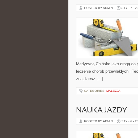
POSTED BY ADMIN
STY - 7 - 2
Medycyną Chińską jako drogą do pr
leczenie chorób przewlekłych i Te
znajdziesz […]
CATEGORIES:
MALEZJA
NAUKA JAZDY
POSTED BY ADMIN
STY - 6 - 2