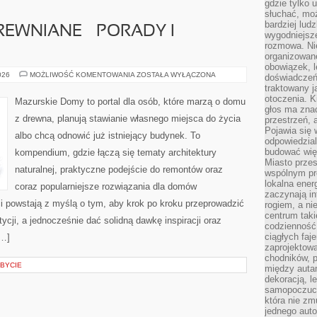
gdzie tylko u
słuchać, moż
bardziej lud
EWNIANE – PORADY I
wygodniejsze
rozmowa. Nie
organizowane
obowiązek, 
KONSTRUKCJE
026
MOŻLIWOŚĆ KOMENTOWANIA
ZOSTAŁA WYŁĄCZONA
doświadczeń
DREWNIANE
traktowany j
–
PORADY
otoczenia. K
Mazurskie Domy to portal dla osób, które marzą o domu
I
głos ma znac
INSPIRACJE
z drewna, planują stawianie własnego miejsca do życia
przestrzeń, 
Pojawia się 
albo chcą odnowić już istniejący budynek. To
odpowiedzial
budować wię
kompendium, gdzie łączą się tematy architektury
Miasto przes
naturalnej, praktyczne podejście do remontów oraz
wspólnym pro
lokalna ener
coraz popularniejsze rozwiązania dla domów
zaczynają in
i powstają z myślą o tym, aby krok po kroku przeprowadzić
rogiem, a n
centrum taki
ycji, a jednocześnie dać solidną dawkę inspiracji oraz
codzienność,
ciągłych faje
[…]
zaprojektowa
chodników, p
BYCIE
między autami
dekoracją, l
samopoczucie
która nie zm
jednego auto