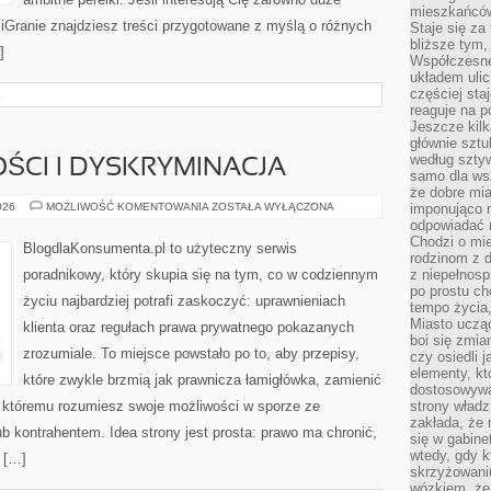
mieszkańców,
umiGranie znajdziesz treści przygotowane z myślą o różnych
Staje się za
bliższe tym,
]
Współczesne
układem ulic
częściej sta
E
reaguje na po
Jeszcze kilk
głównie sztu
według sztyw
ŚCI I DYSKRYMINACJA
samo dla wsz
że dobre mia
PRAWA
026
MOŻLIWOŚĆ KOMENTOWANIA
ZOSTAŁA WYŁĄCZONA
imponująco na
MNIEJSZOŚCI
odpowiadać 
I
Chodzi o mie
DYSKRYMINACJA
BlogdlaKonsumenta.pl to użyteczny serwis
rodzinom z 
poradnikowy, który skupia się na tym, co w codziennym
z niepełnosp
po prostu ch
życiu najbardziej potrafi zaskoczyć: uprawnieniach
tempo życia,
Miasto ucząc
klienta oraz regułach prawa prywatnego pokazanych
boi się zmia
zrozumiale. To miejsce powstało po to, aby przepisy,
czy osiedli 
elementy, kt
które zwykle brzmią jak prawnicza łamigłówka, zamienić
dostosowywa
ki któremu rozumiesz swoje możliwości w sporze ze
strony władz
zakłada, że 
b kontrahentem. Idea strony jest prosta: prawo ma chronić,
się w gabine
wtedy, gdy 
w […]
skrzyżowaniu
wózkiem, że