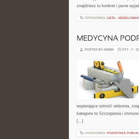
znajdziesz tu konkret i jasne wyj
CATEGORIES:
USTA – MODELOWAN
MEDYCYNA POD
POSTED BY ADMIN
STY - 7 - 2
wspierające ostrość widzenia, zna
kategorie to Szczepienia i immunop
[…]
CATEGORIES:
POZOSTAŁE PUBLIK