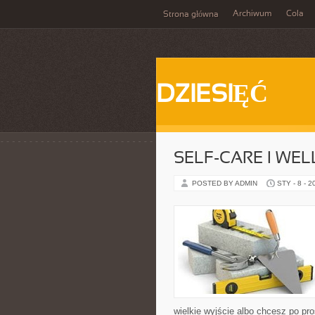
Archiwum
Cola
Strona główna
DZIESIĘĆ
SELF-CARE I WE
POSTED BY ADMIN
STY - 8 - 2
wielkie wyjście albo chcesz po pro