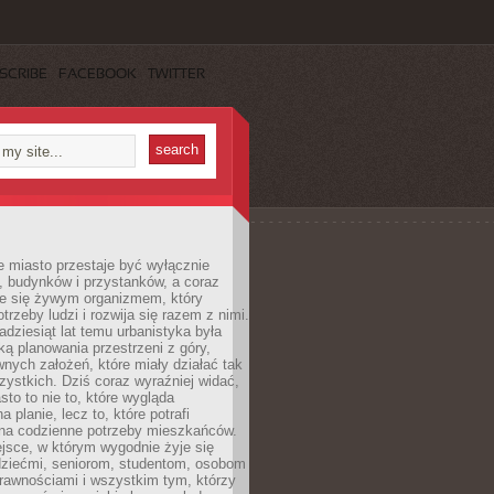
SCRIBE
FACEBOOK
TWITTER
 miasto przestaje być wyłącznie
, budynków i przystanków, a coraz
je się żywym organizmem, który
trzeby ludzi i rozwija się razem z nimi.
adziesiąt lat temu urbanistyka była
ką planowania przestrzeni z góry,
nych założeń, które miały działać tak
ystkich. Dziś coraz wyraźniej widać,
sto to nie to, które wygląda
 planie, lecz to, które potrafi
na codzienne potrzeby mieszkańców.
jsce, w którym wygodnie żyje się
dziećmi, seniorom, studentom, osobom
rawnościami i wszystkim tym, którzy