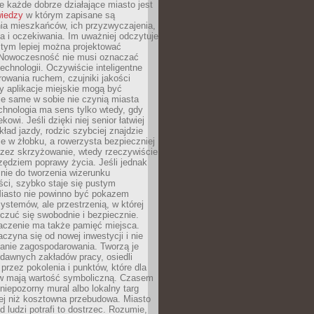
 każde dobrze działające miasto jest
wiedzy
w którym zapisane są
ia mieszkańców, ich przyzwyczajenia,
ia i oczekiwania. Im uważniej odczytuje
, tym lepiej można projektować
 Nowoczesność nie musi oznaczać
echnologii. Oczywiście inteligentne
owania ruchem, czujniki jakości
y aplikacje miejskie mogą być
le same w sobie nie czynią miasta
chnologia ma sens tylko wtedy, gdy
kowi. Jeśli dzięki niej senior łatwiej
kład jazdy, rodzic szybciej znajdzie
e w żłobku, a rowerzysta bezpieczniej
rzez skrzyżowanie, wtedy rzeczywiście
rzędziem poprawy życia. Jeśli jednak
nie do tworzenia wizerunku
ci, szybko staje się pustym
iasto nie powinno być pokazem
ystemów, ale przestrzenią, w której
czuć się swobodnie i bezpiecznie.
czenie ma także pamięć miejsca.
aczyna się od nowej inwestycji i nie
lanie zagospodarowania. Tworzą je
c, dawnych zakładów pracy, osiedli
rzez pokolenia i punktów, które dla
 mają wartość symboliczną. Czasem
 niepozorny mural albo lokalny targ
ej niż kosztowna przebudowa. Miasto
d ludzi potrafi to dostrzec. Rozumie,