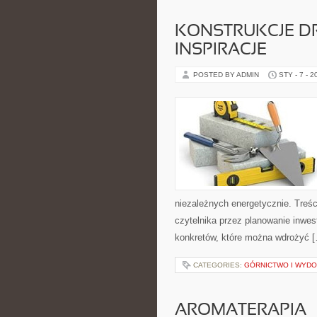
KONSTRUKCJE DR
INSPIRACJE
POSTED BY ADMIN
STY - 7 - 2
niezależnych energetycznie. Treśc
czytelnika przez planowanie inwest
konkretów, które można wdrożyć 
CATEGORIES:
GÓRNICTWO I WYDO
AROMATERAPIA