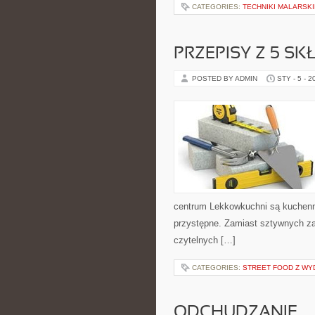
CATEGORIES:
TECHNIKI MALARSKI
PRZEPISY Z 5 S
POSTED BY ADMIN
STY - 5 - 2
centrum Lekkowkuchni są kuchenn
przystępne. Zamiast sztywnych zas
czytelnych […]
CATEGORIES:
STREET FOOD Z WY
ODCHUDZANIE