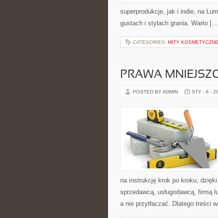
superprodukcje, jak i indie, na L
gustach i stylach grania. Warto […
CATEGORIES:
MITY KOSMETYCZN
PRAWA MNIEJSZO
POSTED BY ADMIN
STY - 6 - 2
na instrukcję krok po kroku, dzię
sprzedawcą, usługodawcą, firmą lu
a nie przytłaczać. Dlatego treści 