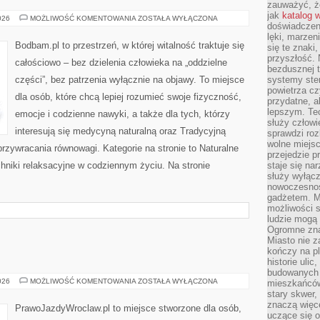
zauważyć, że
jak
katalog 
AROMATERAPIA
026
MOŻLIWOŚĆ KOMENTOWANIA
ZOSTAŁA WYŁĄCZONA
doświadczen
lęki, marzen
Bodbam.pl to przestrzeń, w której witalność traktuje się
się te znaki
przyszłość.
całościowo – bez dzielenia człowieka na „oddzielne
bezdusznej t
części”, bez patrzenia wyłącznie na objawy. To miejsce
systemy ster
powietrza cz
dla osób, które chcą lepiej rozumieć swoje fizyczność,
przydatne, a
lepszym. Te
emocje i codzienne nawyki, a także dla tych, którzy
służy człowie
interesują się medycyną naturalną oraz Tradycyjną
sprawdzi roz
wolne miejsc
zywracania równowagi. Kategorie na stronie to Naturalne
przejedzie p
chniki relaksacyjne w codziennym życiu. Na stronie
staje się na
służy wyłącz
nowoczesnoś
gadżetem. M
możliwości s
ludzie mogą 
Ogromne zna
Miasto nie z
kończy na p
historie uli
budowanych p
NAUKA
026
MOŻLIWOŚĆ KOMENTOWANIA
ZOSTAŁA WYŁĄCZONA
mieszkańców
JAZDY
stary skwer,
znaczą więc
PrawoJazdyWroclaw.pl to miejsce stworzone dla osób,
uczące się o