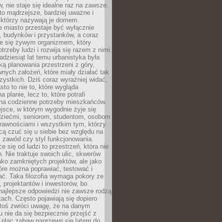
 nie staje się idealne raz na zawsze.
 to mądrzejsze, bardziej uważne i
 którzy nazywają je domem.
 miasto przestaje być wyłącznie
, budynków i przystanków, a coraz
je się żywym organizmem, który
trzeby ludzi i rozwija się razem z nimi.
adziesiąt lat temu urbanistyka była
ką planowania przestrzeni z góry,
nych założeń, które miały działać tak
ystkich. Dziś coraz wyraźniej widać,
sto to nie to, które wygląda
 planie, lecz to, które potrafi
na codzienne potrzeby mieszkańców.
jsce, w którym wygodnie żyje się
dziećmi, seniorom, studentom, osobom
rawnościami i wszystkim tym, którzy
cą czuć się u siebie bez względu na
 zawód czy styl funkcjonowania.
e się od ludzi to przestrzeń, która nie
n. Nie traktuje swoich ulic, skwerów
jako zamkniętych projektów, ale jako
óre można poprawiać, testować i
ć. Taka filozofia wymaga pokory ze
, projektantów i inwestorów, bo
najlepsze odpowiedzi nie zawsze rodzą
tach. Często pojawiają się dopiero
ktoś zwróci uwagę, że na danym
 nie da się bezpiecznie przejść z
 plac zabaw nagrzewa się latem do