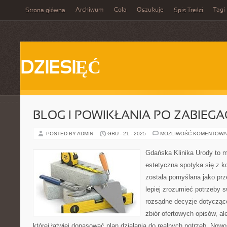
Archiwum
Cola
Oszukuje
Tagi
Strona główna
Spis Treści
DZIESIĘĆ
BLOG I POWIKŁANIA PO ZABIEG
POSTED BY ADMIN
GRU - 21 - 2025
MOŻLIWOŚĆ KOMENTOWA
Gdańska Klinika Urody to 
estetyczna spotyka się z ko
została pomyślana jako prz
lepiej zrozumieć potrzeby 
rozsądne decyzje dotyczące 
zbiór ofertowych opisów, al
której łatwiej dopasować plan działania do realnych potrzeb. Nowo