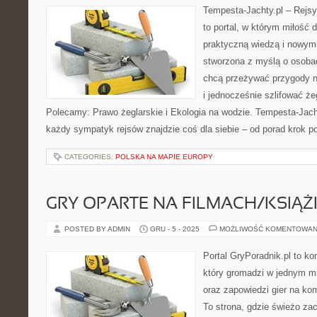
Tempesta-Jachty.pl – Rejsy
to portal, w którym miłość 
praktyczną wiedzą i nowymi
stworzona z myślą o osoba
chcą przeżywać przygody n
i jednocześnie szlifować że
Polecamy: Prawo żeglarskie i Ekologia na wodzie. Tempesta-Jachty.
każdy sympatyk rejsów znajdzie coś dla siebie – od porad krok p
CATEGORIES:
POLSKA NA MAPIE EUROPY
GRY OPARTE NA FILMACH/KSIĄ
POSTED BY ADMIN
GRU - 5 - 2025
MOŻLIWOŚĆ KOMENTOWAN
Portal GryPoradnik.pl to k
który gromadzi w jednym mi
oraz zapowiedzi gier na kom
To strona, gdzie świeżo za