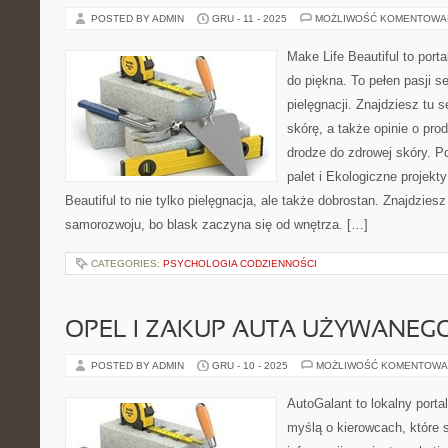
POSTED BY ADMIN
GRU - 11 - 2025
MOŻLIWOŚĆ KOMENTOWA
Make Life Beautiful to porta
do piękna. To pełen pasji se
pielęgnacji. Znajdziesz tu s
skórę, a także opinie o pro
drodze do zdrowej skóry. P
palet i Ekologiczne projekty
Beautiful to nie tylko pielęgnacja, ale także dobrostan. Znajdzies
samorozwoju, bo blask zaczyna się od wnętrza. […]
CATEGORIES:
PSYCHOLOGIA CODZIENNOŚCI
OPEL I ZAKUP AUTA UŻYWANEG
POSTED BY ADMIN
GRU - 10 - 2025
MOŻLIWOŚĆ KOMENTOWA
AutoGalant to lokalny porta
myślą o kierowcach, które 