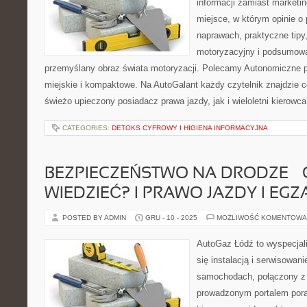
informacji zamiast marketi
miejsce, w którym opinie o 
naprawach, praktyczne tipy,
motoryzacyjny i podsumowa
przemyślany obraz świata motoryzacji. Polecamy Autonomiczne 
miejskie i kompaktowe. Na AutoGalant każdy czytelnik znajdzie c
świeżo upieczony posiadacz prawa jazdy, jak i wieloletni kierowca
CATEGORIES:
DETOKS CYFROWY I HIGIENA INFORMACYJNA
BEZPIECZEŃSTWO NA DRODZE –
WIEDZIEĆ? I PRAWO JAZDY I EG
POSTED BY ADMIN
GRU - 10 - 2025
MOŻLIWOŚĆ KOMENTOWA
AutoGaz Łódź to wyspecjal
się instalacją i serwisowan
samochodach, połączony z
prowadzonym portalem por