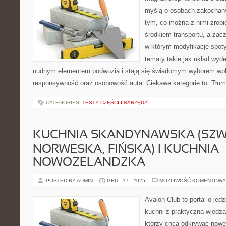
myślą o osobach zakochan
tym, co można z nimi zrobić
środkiem transportu, a zac
w którym modyfikacje spot
tematy takie jak układ wyd
nudnym elementem podwozia i stają się świadomym wyborem wpł
responsywność oraz osobowość auta. Ciekawe kategorie to: Tłumi
CATEGORIES:
TESTY CZĘŚCI I NARZĘDZI
KUCHNIA SKANDYNAWSKA (SZW
NORWESKA, FIŃSKA) I KUCHNIA
NOWOZELANDZKA
POSTED BY ADMIN
GRU - 17 - 2025
MOŻLIWOŚĆ KOMENTOWA
Avalon Club to portal o jedz
kuchni z praktyczną wiedzą
którzy chcą odkrywać nowe k