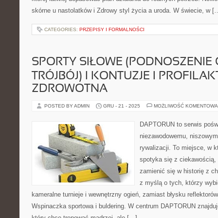
skórne u nastolatków i Zdrowy styl życia a uroda. W świecie, w [
CATEGORIES:
PRZEPISY I FORMALNOŚCI
SPORTY SIŁOWE (PODNOSZENIE 
TRÓJBÓJ) I KONTUZJE I PROFILA
ZDROWOTNA
POSTED BY ADMIN
GRU - 21 - 2025
MOŻLIWOŚĆ KOMENTOWA
DAPTORUN to serwis poświ
niezawodowemu, niszowym 
rywalizacji. To miejsce, w 
spotyka się z ciekawością, 
zamienić się w historię z c
z myślą o tych, którzy wybi
kameralne turnieje i wewnętrzny ogień, zamiast błysku reflektoró
Wspinaczka sportowa i buldering. W centrum DAPTORUN znajduje
który chce trenować mądrzej, ale […]