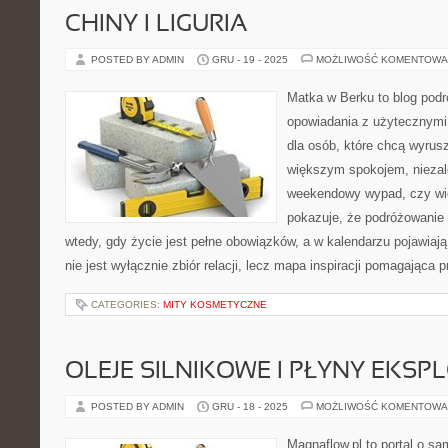
CHINY I LIGURIA
POSTED BY ADMIN
GRU - 19 - 2025
MOŻLIWOŚĆ KOMENTOWA
Matka w Berku to blog podr
opowiadania z użytecznym
dla osób, które chcą wyrusz
większym spokojem, niezale
weekendowy wypad, czy wi
pokazuje, że podróżowanie
wtedy, gdy życie jest pełne obowiązków, a w kalendarzu pojawiają
nie jest wyłącznie zbiór relacji, lecz mapa inspiracji pomagająca 
CATEGORIES:
MITY KOSMETYCZNE
OLEJE SILNIKOWE I PŁYNY EKSP
POSTED BY ADMIN
GRU - 18 - 2025
MOŻLIWOŚĆ KOMENTOWA
Magnaflow.pl to portal o s