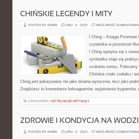
CHIŃSKIE LEGENDY I MITY
POSTED BY ADMIN
GRU - 6 - 2025
MOŻLIWOŚĆ KOMENTOWAN
I Ching – Księga Przemian 
czytelnika w przestrzeń filo
I Ching spotyka się z nowoc
symbolika staje się prakt
szukaniu sensu. Polecamy 
Chińskie znaki zodiaku i astr
Ching jest pokazywany nie jako dziwna wyrocznia, lecz jako pra
Znajdziesz tu komentarze heksagramów, wyjaśnienia trygramów, a
CATEGORIES:
CZYTELNICZE ARTYKUŁY
ZDROWIE I KONDYCJA NA WODZI
POSTED BY ADMIN
GRU - 5 - 2025
MOŻLIWOŚĆ KOMENTOWAN