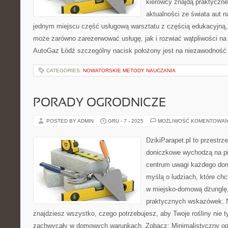
kierowcy znajdą praktyczne 
aktualności ze świata aut n
jednym miejscu część usługową warsztatu z częścią edukacyjną,
może zarówno zarezerwować usługę, jak i rozwiać wątpliwości na
AutoGaz Łódź szczególny nacisk położony jest na niezawodność 
CATEGORIES:
NOWATORSKIE METODY NAUCZANIA
PORADY OGRODNICZE
POSTED BY ADMIN
GRU - 7 - 2025
MOŻLIWOŚĆ KOMENTOWAN
DzikiParapet.pl to przestrze
doniczkowe wychodzą na pie
centrum uwagi każdego dom
myślą o ludziach, które ch
w miejsko-domową dżunglę, p
praktycznych wskazówek. N
znajdziesz wszystko, czego potrzebujesz, aby Twoje rośliny nie t
zachwycały w domowych warunkach. Zobacz: Minimalistyczny ogr