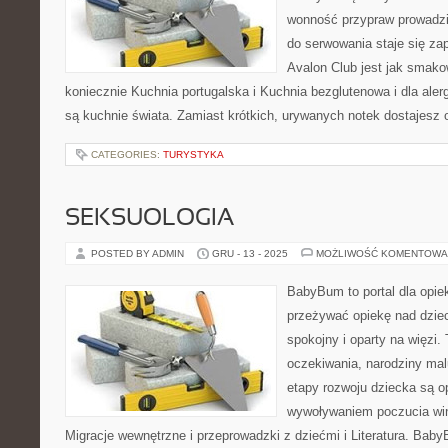
wonność przypraw prowadzi 
do serwowania staje się za
Avalon Club jest jak smako
koniecznie Kuchnia portugalska i Kuchnia bezglutenowa i dla ale
są kuchnie świata. Zamiast krótkich, urywanych notek dostajesz 
CATEGORIES:
TURYSTYKA
SEKSUOLOGIA
POSTED BY ADMIN
GRU - 13 - 2025
MOŻLIWOŚĆ KOMENTOWA
BabyBum to portal dla opie
przeżywać opiekę nad dzi
spokojny i oparty na więzi.
oczekiwania, narodziny mal
etapy rozwoju dziecka są op
wywoływaniem poczucia winy
Migracje wewnętrzne i przeprowadzki z dziećmi i Literatura. Baby