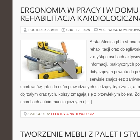
ERGONOMIA W PRACY I W DOMU 
REHABILITACJA KARDIOLOGICZN
POSTED BY ADMIN
GRU - 12 - 2025
MOŻLIWOŚĆ KOMENTOWA
ArstanMedica.pl to strona
rehabilitacji oraz dolegliw
z myślą o osobach aktywny
informacji, praktycznych por
dotyczących powrotu do pe
serwisie znajdziesz zarówn
sportowców, jak i do osób prowadzących siedzący tryb życia, a t
dojrzałym oraz tych, którzy zmagają się z przewlekłym bólem. Zob
chorobach autoimmunologicznych i […]
CATEGORIES:
ELEKTRYCZNA REWOLUCJA
TWORZENIE MEBLI Z PALET I STY