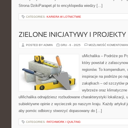
Strona DzikiParapet.pl to encyklopedia wiedzy […]
CATEGORIES:
KARIERA W LOTNICTWIE
ZIELONE INICJATYWY I PROJEKT
POSTED BY ADMIN
GRU - 6 - 2025
MOŻLIWOŚĆ KOMENTOWAN
uMichalika – Podróże po Po
który powstał z zafascynow
regionów. To kompendium, w
inspiracje na podróże po na
zakątkach – od szczytów pr
wybrzeże oraz klimatyczne 
uMichalika odnajdziesz rozbudowane charakterystyki lokalizacji,
subiektywne opinie z wycieczek po naszym kraju. Każdy artykuł j
aby pomóc odbiorcy stworzyć dopasowany do […]
CATEGORIES:
PATCHWORK I QUILTING