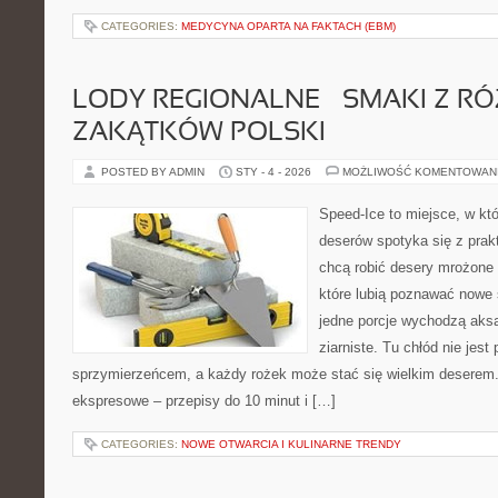
CATEGORIES:
MEDYCYNA OPARTA NA FAKTACH (EBM)
LODY REGIONALNE – SMAKI Z R
ZAKĄTKÓW POLSKI
POSTED BY ADMIN
STY - 4 - 2026
MOŻLIWOŚĆ KOMENTOWAN
Speed-Ice to miejsce, w kt
deserów spotyka się z prakt
chcą robić desery mrożone 
które lubią poznawać nowe 
jedne porcje wychodzą aksa
ziarniste. Tu chłód nie jest
sprzymierzeńcem, a każdy rożek może stać się wielkim deserem.
ekspresowe – przepisy do 10 minut i […]
CATEGORIES:
NOWE OTWARCIA I KULINARNE TRENDY