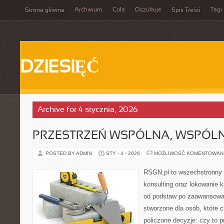
Archiwum
Cola
Oszukuje
Tagi
Strona główna
Spis Treści
DZIESIĘĆ
Archive for 4 stycznia, 2026
PRZESTRZEŃ WSPÓLNA, WSPÓLN
POSTED BY ADMIN
STY - 4 - 2026
MOŻLIWOŚĆ KOMENTOWAN
RSGN.pl to wszechstronny s
konsulting oraz lokowanie k
od podstaw po zaawansowan
stworzone dla osób, które
policzone decyzje: czy to 