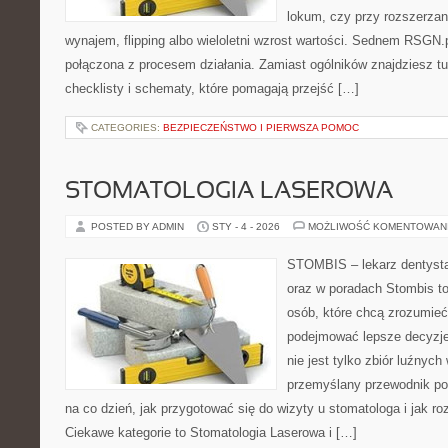
lokum, czy przy rozszerzan
wynajem, flipping albo wieloletni wzrost wartości. Sednem RSGN.p
połączona z procesem działania. Zamiast ogólników znajdziesz tu
checklisty i schematy, które pomagają przejść […]
CATEGORIES:
BEZPIECZEŃSTWO I PIERWSZA POMOC
STOMATOLOGIA LASEROWA
POSTED BY ADMIN
STY - 4 - 2026
MOŻLIWOŚĆ KOMENTOWAN
STOMBIS – lekarz dentysta
oraz w poradach Stombis to
osób, które chcą zrozumieć
podejmować lepsze decyzje 
nie jest tylko zbiór luźnyc
przemyślany przewodnik po
na co dzień, jak przygotować się do wizyty u stomatologa i jak ro
Ciekawe kategorie to Stomatologia Laserowa i […]