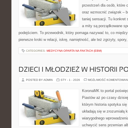
przestrzeń dla osób, które 
oraz wzmocnić związek – be
taniej sensacji. Tu konkret
a mity są porządkowane s
podejściem. To przewodnik, który pomaga nazywać to, co między
pierwsze kroki w relacji, iskrę, namiętność, ale też zgrzyty, spory
CATEGORIES:
MEDYCYNA OPARTA NA FAKTACH (EBM)
DZIECI I MŁODZIEŻ W HISTORII P
POSTED BY ADMIN
STY - 1 - 2026
MOŻLIWOŚĆ KOMENTOWAN
KoronaMK to portal poświęco
Piastów aż po czasy dzisi
którym historia spotyka się 
układają się w zrozumiałą k
wiarygodnego wprowadzeni
uchwycić sens przemian alb