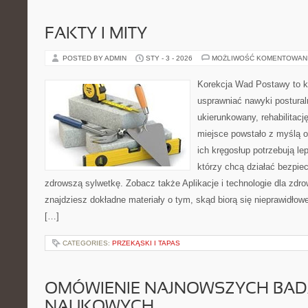
FAKTY I MITY
POSTED BY ADMIN
STY - 3 - 2026
MOŻLIWOŚĆ KOMENTOWAN
Korekcja Wad Postawy to ko
usprawniać nawyki postural
ukierunkowany, rehabilitację
miejsce powstało z myślą o
ich kręgosłup potrzebują lep
którzy chcą działać bezpie
zdrowszą sylwetkę. Zobacz także Aplikacje i technologie dla zdrowi
znajdziesz dokładne materiały o tym, skąd biorą się nieprawidłowe
[…]
CATEGORIES:
PRZEKĄSKI I TAPAS
OMÓWIENIE NAJNOWSZYCH BA
NAUKOWYCH