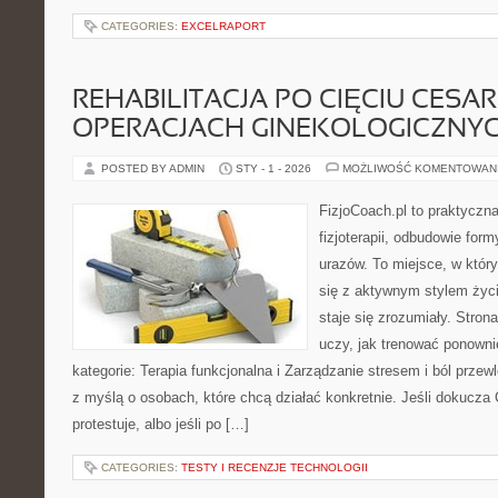
CATEGORIES:
EXCELRAPORT
REHABILITACJA PO CIĘCIU CESAR
OPERACJACH GINEKOLOGICZNY
POSTED BY ADMIN
STY - 1 - 2026
MOŻLIWOŚĆ KOMENTOWAN
FizjoCoach.pl to praktyczn
fizjoterapii, odbudowie for
urazów. To miejsce, w któ
się z aktywnym stylem życi
staje się zrozumiały. Stron
uczy, jak trenować ponown
kategorie: Terapia funkcjonalna i Zarządzanie stresem i ból przew
z myślą o osobach, które chcą działać konkretnie. Jeśli dokucza C
protestuje, albo jeśli po […]
CATEGORIES:
TESTY I RECENZJE TECHNOLOGII