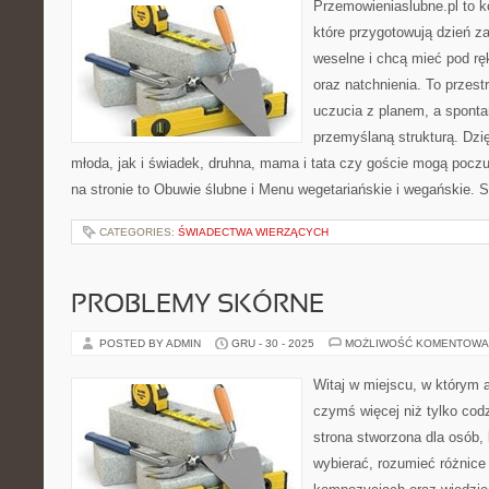
Przemowieniaslubne.pl to k
które przygotowują dzień za
weselne i chcą mieć pod ręk
oraz natchnienia. To przestr
uczucia z planem, a sponta
przemyślaną strukturą. Dzi
młoda, jak i świadek, druhna, mama i tata czy goście mogą poczuć
na stronie to Obuwie ślubne i Menu wegetariańskie i wegańskie. 
CATEGORIES:
ŚWIADECTWA WIERZĄCYCH
PROBLEMY SKÓRNE
POSTED BY ADMIN
GRU - 30 - 2025
MOŻLIWOŚĆ KOMENTOWA
Witaj w miejscu, w którym a
czymś więcej niż tylko co
strona stworzona dla osób,
wybierać, rozumieć różnice