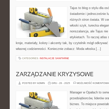
Tajus to blog o stylu dla os
świadomie i jednocześnie l
różnych stron świata. W cen
włoski szyk, turecka elegan
nonszalancja, ale Tajus ni
etykietach. To raczej atlas 
kroje, materiały, kolory i akcenty tak, by czytelnik mógł odkrywa
własnej codzienności. Koniecznie zobacz: Moda włoska […]
CATEGORIES:
INSTALACJE SANITARNE
ZARZĄDZANIE KRYZYSOWE
POSTED BY ADMIN
GRU - 26 - 2025
MOŻLIWOŚĆ KOMENTOWA
Manager w Opałach to serw
przedsiębiorców, liderów ora
biznes. To miejsce powstał