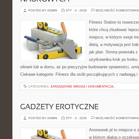
POSTED BY ADMIN
STY - 3 - 2026
MOŻLIWOŚĆ KOMENTOWAN
Fitness Station to nowocze
które chcą zbudować lepszą
miejsce, w którym sesje tr
dietą, a motywacja jest tr
jak plan. Strona powstała 
użytkownika krok po kroku:
siłowni lub w domu, aż po precyzyjne budowanie sprawności, umię
Ciekawe kategorie: Fitness dla osób początkujących z nadwagą i
CATEGORIES:
ZARZĄDZANIE WIEDZĄ I DOKUMENTACJĄ
GADŻETY EROTYCZNE
POSTED BY ADMIN
STY - 3 - 2026
MOŻLIWOŚĆ KOMENTOWAN
Anonserek.pl to miejsce o z
w którym dialog o oczekiwa