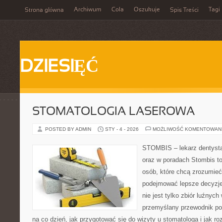
Archiwum
Cola
Oszukuje
Tagi
Strona główna
Spis Treści
DZIESIĘĆ
STOMATOLOGIA LASEROWA
POSTED BY ADMIN
STY - 4 - 2026
MOŻLIWOŚĆ KOMENTOWAN
STOMBIS – lekarz dentysta
oraz w poradach Stombis to
osób, które chcą zrozumieć
podejmować lepsze decyzje 
nie jest tylko zbiór luźnyc
przemyślany przewodnik po
na co dzień, jak przygotować się do wizyty u stomatologa i jak ro