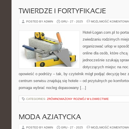
TWIERDZE I FORTYFIKACJE
POSTED BY ADMIN
GRU - 27 - 2025
MOŻLIWOŚĆ KOMENTOWA
Hotel-Logan.com.pl to port
zwiedzaniu rodzimych miej
organizować urlop w sposó
online dla osób, które chcą
jednocześnie szukają spr
dotyczących miejsc na noc.
opowieść o podróży – tak, by czytelnik mógł podjąć decyzję bez
centrum serwisu znajdują się hotele – od przytulnych po komfort
pomaga wybrać nocleg dopasowany […]
CATEGORIES:
ZRÓWNOWAŻONY ROZWÓJ W ŁOWIECTWIE
MODA AZJATYCKA
POSTED BY ADMIN
GRU - 27 - 2025
MOŻLIWOŚĆ KOMENTOWA