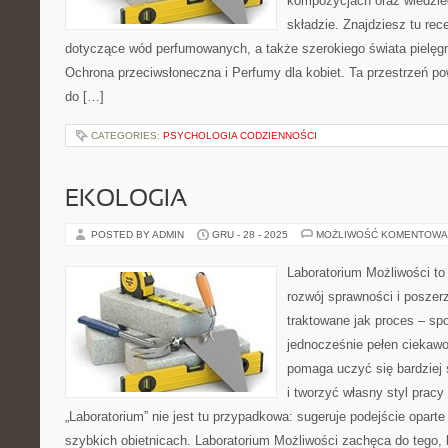
kompozycjach oraz wiedzieć
składzie. Znajdziesz tu rec
dotyczące wód perfumowanych, a także szerokiego świata pielęgn
Ochrona przeciwsłoneczna i Perfumy dla kobiet. Ta przestrzeń pow
do […]
CATEGORIES:
PSYCHOLOGIA CODZIENNOŚCI
EKOLOGIA
POSTED BY ADMIN
GRU - 28 - 2025
MOŻLIWOŚĆ KOMENTOWA
Laboratorium Możliwości to
rozwój sprawności i poszer
traktowane jak proces – sp
jednocześnie pełen ciekawoś
pomaga uczyć się bardziej
i tworzyć własny styl prac
„Laboratorium” nie jest tu przypadkowa: sugeruje podejście oparte
szybkich obietnicach. Laboratorium Możliwości zachęca do tego, 