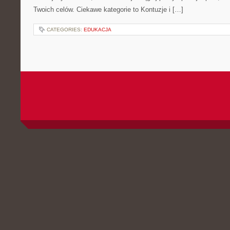
Twoich celów. Ciekawe kategorie to Kontuzje i […]
CATEGORIES:
EDUKACJA