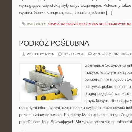
wymagające, aby efekty były satysfakcjonujące. Polecamy także S
wypieki. Serwis kieruje się ideą, że dobre jedzenie […]
CATEGORIES:
ADAPTACJA STARYCH BUDYNKÓW GOSPODARCZYCH NA 
PODRÓŻ POŚLUBNA
POSTED BY ADMIN
STY - 21 - 2026
MOŻLIWOŚĆ KOMENTOWA
Śpiewające Skrzypce to on
muzyce, w którym skrzypce
bohaterem. To miejsce stwo
odkrywać piękno melodii, a 
pragną pogłębiać warsztat 
smyczkowym. Strona łączy
rzetelnymi informacjami, dzięki czemu czytelnik może oswoić ins
poziomu zaawansowania. Polecamy Menu weselne i torty i Zaręcz
przedślubne. Idea Śpiewających Skrzypiec opiera się na miłości 