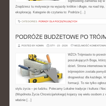
sightseeing zamienia się 
Znajdziesz tu motywacje na wyjazdy krótkie i długie, na road trip,
eksplorację. Kategorie do czytania to: Podróże […]
CATEGORIES:
PORADY DLA POCZĄTKUJĄCYCH
PODRÓŻE BUDŻETOWE PO TRÓJM
POSTED BY ADMIN
STY - 15 - 2026
MOŻLIWOŚĆ KOMENTOWA
WŻCh Trójmiasto to przest
poszukujących Boga, którz
dzień. Strona internetowa te
trójmiejskim została pomyś
drogowskaz dla każdego, k
formacji. To nie tylko ogłos
stylu życia – po ludzku. Polecamy Lokalne tradycje i kultura i Noc
(Wspólnota Życia Chrześcijańskiego) kojarzy się wielu osobom z 
właśnie […]