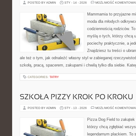
POSTED BY ADMIN
STY - 14 - 2026
MOŻLIWOŚĆ KOMENTOWA
Mammamia to przyjazne mie
moda dla młodych odkrywcó
codziennością rodziców. To
myślą o tych, którzy chcą u
pociechy praktycznie, a je
Znajdziesz tu treści o ubra
ale też o tym, jak odnaleźć własny styl w zabieganej rzeczywist
szkołą, pracą, spacerem, zakupami i chwilą tylko dla siebie. Kate
CATEGORIES:
TATRY
SZKOŁA PIZZY KROK PO KROKU
POSTED BY ADMIN
STY - 13 - 2026
MOŻLIWOŚĆ KOMENTOWA
Pizza Dog Field to zakątek
którzy chcą zgłębiać wszys
legendarnym plackiem. To s