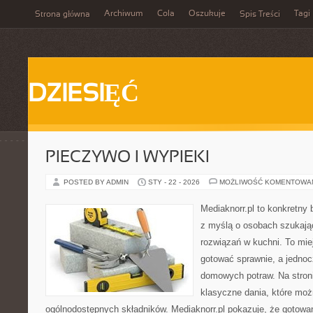
Archiwum
Cola
Oszukuje
Tagi
Strona główna
Spis Treści
DZIESIĘĆ
PIECZYWO I WYPIEKI
POSTED BY ADMIN
STY - 22 - 2026
MOŻLIWOŚĆ KOMENTOWA
Mediaknorr.pl to konkretny b
z myślą o osobach szukaj
rozwiązań w kuchni. To miej
gotować sprawnie, a jednoc
domowych potraw. Na stroni
klasyczne dania, które mo
ogólnodostępnych składników. Mediaknorr.pl pokazuje, że gotowa