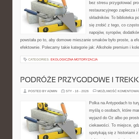
bez stresu przygotować pro
restauracyjnego zaplecza 
składników. To biblioteka p
się zrobić z tego, co częst
napojów, syropów, dodatków
powstała po to, aby domowe mieszanie smaków było proste, a ef
efektownie. Polecamy takie kategorie jak: Alkohole premium i kol
CATEGORIES:
EKOLOGICZNA MOTORYZACJA
PODRÓŻE PRZYGODOWE I TREKK
POSTED BY ADMIN
STY - 16 - 2026
MOŻLIWOŚĆ KOMENTOWA
Polka na Antypodach to tur
myślą o osobach, które mar
wyjazd do Oz albo po prost
ciekawości. To miejsce, gd
spotykają się z historiami z