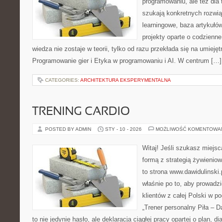
programowaniu, ale też dla t
szukają konkretnych rozwią
learningowe, baza artykułó
projekty oparte o codzienn
wiedza nie zostaje w teorii, tylko od razu przekłada się na umiej
Programowanie gier i Etyka w programowaniu i AI. W centrum […]
CATEGORIES:
ARCHITEKTURA EKSPERYMENTALNA
TRENING CARDIO
POSTED BY ADMIN
STY - 10 - 2026
MOŻLIWOŚĆ KOMENTOWA
Witaj! Jeśli szukasz miejsc
formą z strategią żywienio
to strona www.dawidulinski.
właśnie po to, aby prowadzi
klientów z całej Polski w p
„Trener personalny Piła – Daw
to nie jedynie hasło, ale deklaracja ciągłej pracy opartej o plan, d