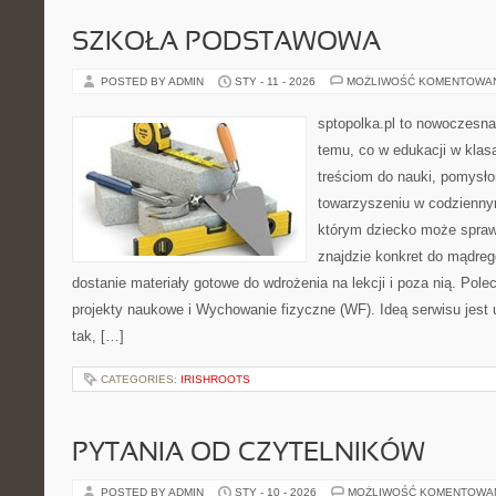
SZKOŁA PODSTAWOWA
POSTED BY ADMIN
STY - 11 - 2026
MOŻLIWOŚĆ KOMENTOWA
sptopolka.pl to nowoczesn
temu, co w edukacji w klas
treściom do nauki, pomysło
towarzyszeniu w codziennym
którym dziecko może spraw
znajdzie konkret do mądreg
dostanie materiały gotowe do wdrożenia na lekcji i poza nią. Po
projekty naukowe i Wychowanie fizyczne (WF). Ideą serwisu jest 
tak, […]
CATEGORIES:
IRISHROOTS
PYTANIA OD CZYTELNIKÓW
POSTED BY ADMIN
STY - 10 - 2026
MOŻLIWOŚĆ KOMENTOWA