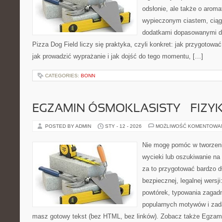
odsłonie, ale także o aroma
wypieczonym ciastem, ciąg
dodatkami dopasowanymi do
Pizza Dog Field liczy się praktyka, czyli konkret: jak przygotować 
jak prowadzić wyprażanie i jak dojść do tego momentu, […]
CATEGORIES:
BONN
EGZAMIN ÓSMOKLASISTY – FIZY
POSTED BY ADMIN
STY - 12 - 2026
MOŻLIWOŚĆ KOMENTOWA
Nie mogę pomóc w tworzeniu
wycieki lub oszukiwanie na
za to przygotować bardzo d
bezpiecznej, legalnej wersji
powtórek, typowania zagad
popularnych motywów i zad
masz gotowy tekst (bez HTML, bez linków). Zobacz także Egzami