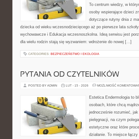
To centrum wiedzy, w któr
osoby wspierające dzieci z
dotyczące rutyny dnia z m
dziecka od wieku wczesnodziecięcego aż po pierwsze lata szkoł
wychowawcze i Edukacja wczesnoszkolna. Ideą serwisu jest porz
dla wielu rodzin stają się wyzwaniem: wdrożenie do nowej […]
CATEGORIES:
BEZPIECZEŃSTWO I EKOLOGIA
PYTANIA OD CZYTELNIKÓW
POSTED BY ADMIN
LUT - 15 - 2026
MOŻLIWOŚĆ KOMENTOWA
Estetica Endermologia to b
osobach, które chcą mądrze
jednocześnie rozumieć, jak 
pielęgnacji, na czym poleg
estetyczne oraz które proc
działanie. To miejsce łączy