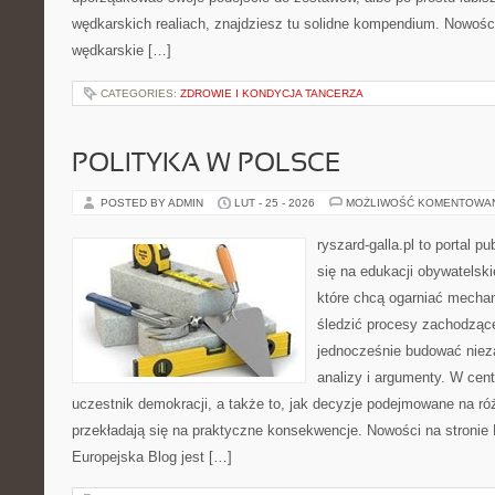
wędkarskich realiach, znajdziesz tu solidne kompendium. Nowości 
wędkarskie […]
CATEGORIES:
ZDROWIE I KONDYCJA TANCERZA
POLITYKA W POLSCE
POSTED BY ADMIN
LUT - 25 - 2026
MOŻLIWOŚĆ KOMENTOWA
ryszard-galla.pl to portal p
się na edukacji obywatelski
które chcą ogarniać mecha
śledzić procesy zachodzące
jednocześnie budować nieza
analizy i argumenty. W cen
uczestnik demokracji, a także to, jak decyzje podejmowane na r
przekładają się na praktyczne konsekwencje. Nowości na stronie M
Europejska Blog jest […]