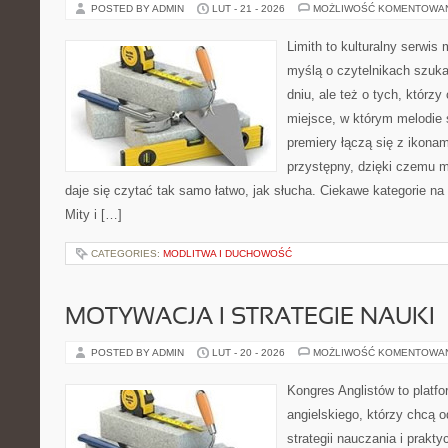
POSTED BY ADMIN
LUT - 21 - 2026
MOŻLIWOŚĆ KOMENTOWA
Limith to kulturalny serwis
myślą o czytelnikach szuk
dniu, ale też o tych, którz
miejsce, w którym melodie s
premiery łączą się z ikona
przystępny, dzięki czemu mu
daje się czytać tak samo łatwo, jak słucha. Ciekawe kategorie na
Mity i […]
CATEGORIES:
MODLITWA I DUCHOWOŚĆ
MOTYWACJA I STRATEGIE NAUKI
POSTED BY ADMIN
LUT - 20 - 2026
MOŻLIWOŚĆ KOMENTOWA
Kongres Anglistów to platf
angielskiego, którzy chcą 
strategii nauczania i prakt