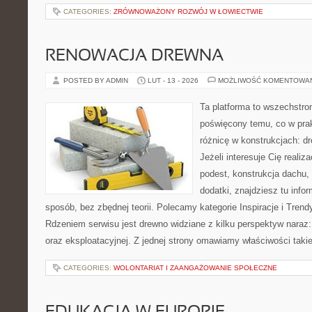
CATEGORIES:
ZRÓWNOWAŻONY ROZWÓJ W ŁOWIECTWIE
RENOWACJA DREWNA
POSTED BY ADMIN
LUT - 13 - 2026
MOŻLIWOŚĆ KOMENTOWA
Ta platforma to wszechstro
poświęcony temu, co w prak
różnicę w konstrukcjach: d
Jeżeli interesuje Cię realiz
podest, konstrukcja dachu,
dodatki, znajdziesz tu inf
sposób, bez zbędnej teorii. Polecamy kategorie Inspiracje i Tren
Rdzeniem serwisu jest drewno widziane z kilku perspektyw naraz: i
oraz eksploatacyjnej. Z jednej strony omawiamy właściwości takie
CATEGORIES:
WOLONTARIAT I ZAANGAŻOWANIE SPOŁECZNE