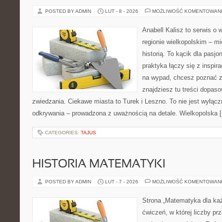
POSTED BY ADMIN
LUT - 8 - 2026
MOŻLIWOŚĆ KOMENTOWAN
Anabell Kalisz to serwis o
regionie wielkopolskim – mi
historią. To kącik dla pasj
praktyka łączy się z inspira
na wypad, chcesz poznać zn
znajdziesz tu treści dopas
zwiedzania. Ciekawe miasta to Turek i Leszno. To nie jest wyłącznie
odkrywania – prowadzona z uważnością na detale. Wielkopolska 
CATEGORIES:
TAJUS
HISTORIA MATEMATYKI
POSTED BY ADMIN
LUT - 7 - 2026
MOŻLIWOŚĆ KOMENTOWAN
Strona „Matematyka dla każ
ćwiczeń, w której liczby pr