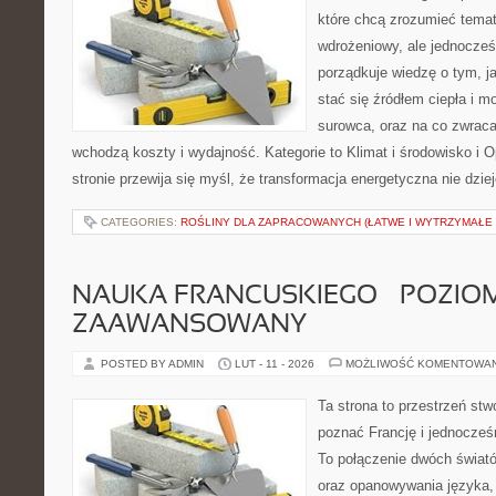
które chcą zrozumieć temat
wdrożeniowy, ale jednocześn
porządkuje wiedzę o tym, j
stać się źródłem ciepła i m
surowca, oraz na co zwrac
wchodzą koszty i wydajność. Kategorie to Klimat i środowisko i O
stronie przewija się myśl, że transformacja energetyczna nie dzie
CATEGORIES:
ROŚLINY DLA ZAPRACOWANYCH (ŁATWE I WYTRZYMAŁE 
NAUKA FRANCUSKIEGO – POZIOM
ZAAWANSOWANY
POSTED BY ADMIN
LUT - 11 - 2026
MOŻLIWOŚĆ KOMENTOWA
Ta strona to przestrzeń stw
poznać Francję i jednocześn
To połączenie dwóch świató
oraz opanowywania języka, 