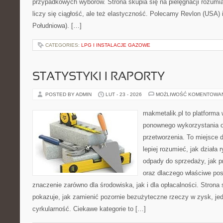
przypadkowych wyborów. Strona skupia się na pielęgnacji rozumia
liczy się ciągłość, ale też elastyczność. Polecamy Revlon (USA) 
Południowa). […]
CATEGORIES:
LPG I INSTALACJE GAZOWE
STATYSTYKI I RAPORTY
POSTED BY ADMIN
LUT - 23 - 2026
MOŻLIWOŚĆ KOMENTOWA
makmetalik.pl to platforma
ponownego wykorzystania or
przetworzenia. To miejsce d
lepiej rozumieć, jak działa
odpady do sprzedaży, jak p
oraz dlaczego właściwe po
znaczenie zarówno dla środowiska, jak i dla opłacalności. Strona 
pokazuje, jak zamienić pozornie bezużyteczne rzeczy w zysk, je
cyrkularność. Ciekawe kategorie to […]