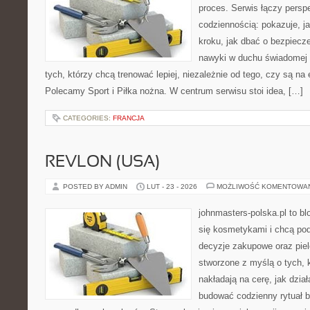
proces. Serwis łączy pers
codziennością: pokazuje, j
kroku, jak dbać o bezpiecze
nawyki w duchu świadomej r
tych, którzy chcą trenować lepiej, niezależnie od tego, czy są na 
Polecamy Sport i Piłka nożna. W centrum serwisu stoi idea, […]
CATEGORIES:
FRANCJA
REVLON (USA)
POSTED BY ADMIN
LUT - 23 - 2026
MOŻLIWOŚĆ KOMENTOWA
johnmasters-polska.pl to blo
się kosmetykami i chcą po
decyzje zakupowe oraz piel
stworzone z myślą o tych, k
nakładają na cerę, jak dzia
budować codzienny rytuał 