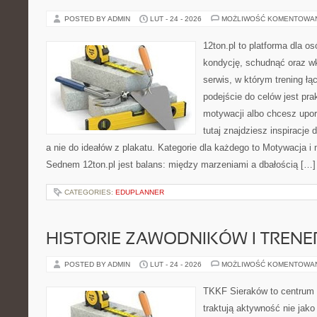
POSTED BY ADMIN
LUT - 24 - 2026
MOŻLIWOŚĆ KOMENTOWA
12ton.pl to platforma dla o
kondycję, schudnąć oraz wk
serwis, w którym trening łąc
podejście do celów jest pra
motywacji albo chcesz upo
tutaj znajdziesz inspiracj
a nie do ideałów z plakatu. Kategorie dla każdego to Motywacja i 
Sednem 12ton.pl jest balans: między marzeniami a dbałością […]
CATEGORIES:
EDUPLANNER
HISTORIE ZAWODNIKÓW I TREN
POSTED BY ADMIN
LUT - 24 - 2026
MOŻLIWOŚĆ KOMENTOWA
TKKF Sieraków to centrum w
traktują aktywność nie jako