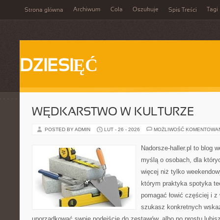
Archiwum
Cola
Oszukuje
Tagi
Strona główna
Spis Treści
DZIESIĘĆ
WĘDKARSTWO W KULTURZE
POSTED BY ADMIN
LUT - 26 - 2026
MOŻLIWOŚĆ KOMENTOWA
Nadorsze-haller.pl to blog w
myślą o osobach, dla który
więcej niż tylko weekendo
którym praktyka spotyka te
pomagać łowić częściej i z 
szukasz konkretnych wska
uporządkować swoje podejście do zestawów, albo po prostu lubisz