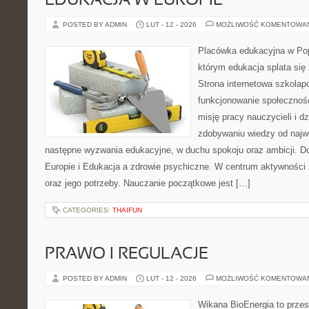
EDUKACJA W EUROPIE
POSTED BY ADMIN
LUT - 12 - 2026
MOŻLIWOŚĆ KOMENTOWA
Placówka edukacyjna w Pop
którym edukacja splata się
Strona internetowa szkolap
funkcjonowanie społecznośc
misję pracy nauczycieli i dzi
zdobywaniu wiedzy od najwc
następne wyzwania edukacyjne, w duchu spokoju oraz ambicji. Do
Europie i Edukacja a zdrowie psychiczne. W centrum aktywności 
oraz jego potrzeby. Nauczanie początkowe jest […]
CATEGORIES:
THAIFUN
PRAWO I REGULACJE
POSTED BY ADMIN
LUT - 12 - 2026
MOŻLIWOŚĆ KOMENTOWA
Wikana BioEnergia to przes