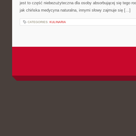
jest to część niebezużyteczna dla osoby absorbującej się tego rod
jak chińska medycyna naturalna, innymi słowy zajmuje się […]
CATEGORIES:
KULINARIA