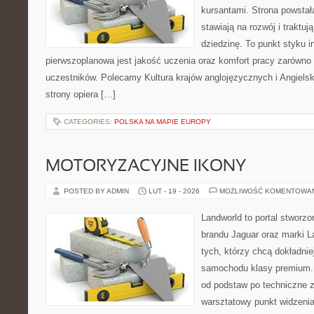
kursantami. Strona powstał
stawiają na rozwój i traktu
dziedzinę. To punkt styku in
pierwszoplanowa jest jakość uczenia oraz komfort pracy zarówno 
uczestników. Polecamy Kultura krajów anglojęzycznych i Angielski 
strony opiera […]
CATEGORIES:
POLSKA NA MAPIE EUROPY
MOTORYZACYJNE IKONY
POSTED BY ADMIN
LUT - 19 - 2026
MOŻLIWOŚĆ KOMENTOWA
Landworld to portal stworz
brandu Jaguar oraz marki L
tych, którzy chcą dokładnie
samochodu klasy premium. 
od podstaw po techniczne z
warsztatowy punkt widzenia 