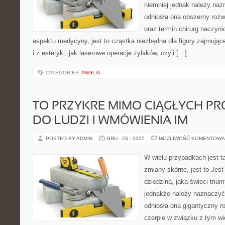
niemniej jednak należy naz
odniosła ona obszerny roz
oraz termin chirurg naczyn
aspektu medycyny, jest to cząstka niezbędna dla figury zajmujące
i z estetyki, jak laserowe operacje żylaków, czyli […]
CATEGORIES:
ANGLIA
TO PRZYKRE MIMO CIĄGŁYCH PR
DO LUDZI I WMÓWIENIA IM
POSTED BY ADMIN
GRU - 23 - 2025
MOŻLIWOŚĆ KOMENTOWA
W wielu przypadkach jest t
zmiany skórne, jest to Jes
dziedzina, jaka świeci trium
jednakże należy naznaczyć,
odniosła ona gigantyczny 
czerpie w związku z tym w