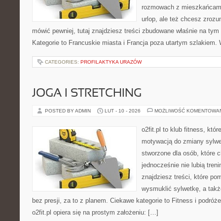
rozmowach z mieszkańcami.
urlop, ale też chcesz zroz
mówić pewniej, tutaj znajdziesz treści zbudowane właśnie na ty
Kategorie to Francuskie miasta i Francja poza utartym szlakiem. 
CATEGORIES:
PROFILAKTYKA URAZÓW
JOGA I STRETCHING
POSTED BY ADMIN
LUT - 10 - 2026
MOŻLIWOŚĆ KOMENTOWA
o2fit.pl to klub fitness, kt
motywacją do zmiany sylwetk
stworzone dla osób, które 
jednocześnie nie lubią treni
znajdziesz treści, które po
wysmuklić sylwetkę, a tak
bez presji, za to z planem. Ciekawe kategorie to Fitness i podróż
o2fit.pl opiera się na prostym założeniu: […]