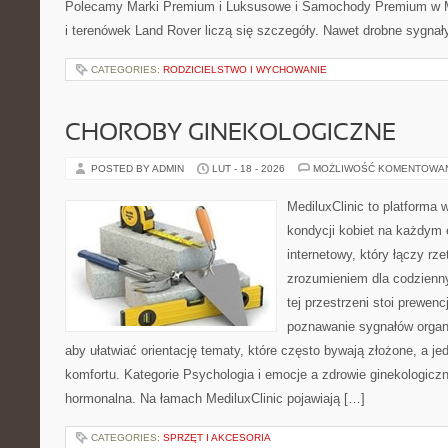
Polecamy Marki Premium i Luksusowe i Samochody Premium w M
i terenówek Land Rover liczą się szczegóły. Nawet drobne sygnał
CATEGORIES:
RODZICIELSTWO I WYCHOWANIE
CHOROBY GINEKOLOGICZNE
POSTED BY ADMIN
LUT - 18 - 2026
MOŻLIWOŚĆ KOMENTOWA
MediluxClinic to platforma 
kondycji kobiet na każdym e
internetowy, który łączy rz
zrozumieniem dla codzienn
tej przestrzeni stoi prewen
poznawanie sygnałów organ
aby ułatwiać orientację tematy, które często bywają złożone, a j
komfortu. Kategorie Psychologia i emocje a zdrowie ginekologic
hormonalna. Na łamach MediluxClinic pojawiają […]
CATEGORIES:
SPRZĘT I AKCESORIA