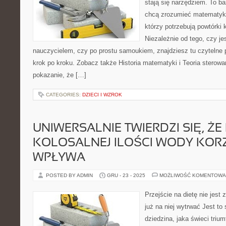
stają się narzędziem. To ba
chcą zrozumieć matematykę
którzy potrzebują powtórki
Niezależnie od tego, czy j
nauczycielem, czy po prostu samoukiem, znajdziesz tu czytelne 
krok po kroku. Zobacz także Historia matematyki i Teoria sterowan
pokazanie, że […]
CATEGORIES:
DZIECI I WZROK
UNIWERSALNIE TWIERDZI SIĘ, ŻE 
KOLOSALNEJ ILOŚCI WODY KOR
WPŁYWA
POSTED BY ADMIN
GRU - 23 - 2025
MOŻLIWOŚĆ KOMENTOWA
Przejście na dietę nie jest z
już na niej wytrwać Jest to
dziedzina, jaka świeci trium