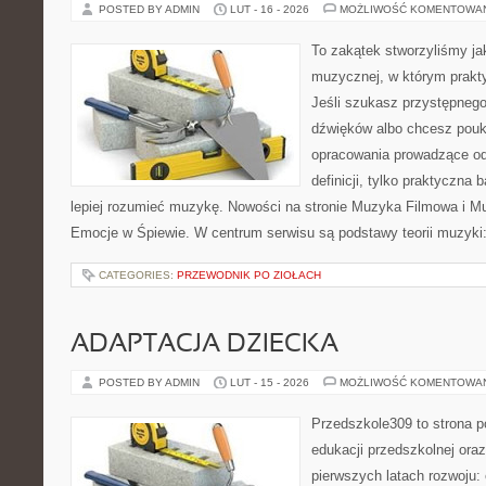
POSTED BY ADMIN
LUT - 16 - 2026
MOŻLIWOŚĆ KOMENTOWA
To zakątek stworzyliśmy ja
muzycznej, w którym prakty
Jeśli szukasz przystępneg
dźwięków albo chcesz poukł
opracowania prowadzące od 
definicji, tylko praktyczna 
lepiej rozumieć muzykę. Nowości na stronie Muzyka Filmowa i Mus
Emocje w Śpiewie. W centrum serwisu są podstawy teorii muzyki:
CATEGORIES:
PRZEWODNIK PO ZIOŁACH
ADAPTACJA DZIECKA
POSTED BY ADMIN
LUT - 15 - 2026
MOŻLIWOŚĆ KOMENTOWA
Przedszkole309 to strona p
edukacji przedszkolnej ora
pierwszych latach rozwoju: