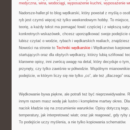
medyczna
,
wina
,
wodociągi
,
wyposażenie kuchni
,
wyposażenie wn
Nadorsze-haller.pl to blog wędkarski, który powstał z myślą o oso
ryb jest czymś więcej niż tylko weekendowym hobby. To miejsce,
teorię, a każdy tekst ma pomagać łowić częściej i z większą saty
konkretnych wskazówek, chcesz uporządkować swoje podejście d
lubisz czytać o wodzie, rybach i wędkarskich realiach, znajdzies
Nowości na stronie to
Techniki wędkarskie
i Wędkarstwo karpiowe.
startujących oraz dla obytych wędkarzy, którzy lubią szlifować te
klarowne opisy, inni zwrócą uwagę na detal, który decyduje o tym
przynęty, czy tylko zawiśnie w półwodzie. Wspólnym mianownikie
podejście, w którym liczy się nie tylko „co”, ale też „dlaczego” ora
Wędkowanie bywa piękne, ale potrafi też być nieprzewidywalne. R
innym razem masz wodę jak lustro i kompletne martwy okres. Dlat
nacisk kładzie się na zrozumienie warunków. Opisy dotyczą tego,
temperatury, jak interpretować wiatr, oraz jak reagować, gdy ryby
To podejście uczy myślenia, a nie tylko kopiowania schematów.