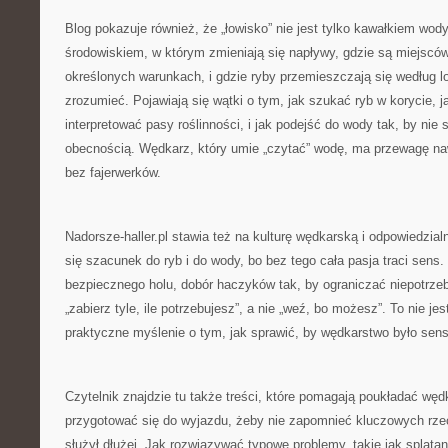
Blog pokazuje również, że „łowisko” nie jest tylko kawałkiem wo
środowiskiem, w którym zmieniają się napływy, gdzie są miejscówk
określonych warunkach, i gdzie ryby przemieszczają się według l
zrozumieć. Pojawiają się wątki o tym, jak szukać ryb w korycie, 
interpretować pasy roślinności, i jak podejść do wody tak, by nie
obecnością. Wędkarz, który umie „czytać” wodę, ma przewagę naw
bez fajerwerków.
Nadorsze-haller.pl stawia też na kulturę wędkarską i odpowiedzia
się szacunek do ryb i do wody, bo bez tego cała pasja traci sen
bezpiecznego holu, dobór haczyków tak, by ograniczać niepotrze
„zabierz tyle, ile potrzebujesz”, a nie „weź, bo możesz”. To nie je
praktyczne myślenie o tym, jak sprawić, by wędkarstwo było sen
Czytelnik znajdzie tu także treści, które pomagają poukładać wę
przygotować się do wyjazdu, żeby nie zapomnieć kluczowych rzec
służył dłużej. Jak rozwiązywać typowe problemy, takie jak splątan