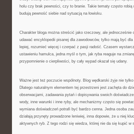
holu czy brak pewności, czy to branie. Takie tematy często robią
budują pewność siebie nad sytuacją na łowisku.
Charakter bloga można streścić jako rzeczowy, ale jednocześnie 
udawać encyklopedii pisanej dla zawodowców, tylko mają być dla l
lepiej, rozumieć więcej i czerpać z pasji radość. Czasem wystar
ustawieniu hamulca, jedna myśl o tym, jak ryba reaguje na zmian
przypomnienie o cierpliwości, by cały wypad okazał się udany.
Ważne jest też poczucie wspólnoty. Blog wędkarski żyje nie tylko
Dlatego naturalnym elementem tej przestrzeni jest zachęta do dzi
obserwacjami, zadawania pytań i dopisywania swoich doświadcz
wody, inne warunki i inne ryby, ale mechanizmy często się powtar
wymiana doświadczeń potrafi być bardzo cenna. Jedna osoba za
działają przynęty prowadzone leniwiej, inna dopowie, że u niej kl
aktywnych ryb. Z tego rodzi się wiedza, której nie da się kupić w s