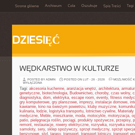
Archiwum
Cola
Oszukuje
Tagi
Strona główna
Spis Treści
DZIESIĘĆ
WĘDKARSTWO W KULTURZE
POSTED BY ADMIN
POSTED ON LUT - 26 - 2026
MOŻLIWOŚĆ 
WYŁĄCZONA
Tagi:
akcesoria kuchenne
,
aranżacja wnętrz
,
architektura
,
armatur
genetyczne
,
biotechnologia
,
Budownictwo
,
choroby
,
czas wolny
,
c
diagnostyka
,
dom
,
elektryka
,
escape room
,
eventy
,
fitness medy
gry komputerowe
,
gry planszowe
,
imprezy
,
instalacje domowe
,
in
kawiarnie
,
kino na świeżym powietrzu
,
kluby muzyczne
,
komunika
kulinaria
,
łodzie
,
logistyka transportu
,
lotnictwo cywilne
,
Materiały
medyczne
,
Meble
,
mieszkanie
,
moda
,
motocykle
,
motoryzacja
,
o
patio
,
pielęgnacja roślin
,
pociągi
,
produkty spożywcze
,
przepisy
,
p
remont
,
restauracje
,
rowery elektryczne
,
rozrywka
,
rozrywka nocn
samoloty
,
sery
,
sklep spożywczy
,
sprzęt medyczny
,
sprzęt specja
benzynowe
,
styl
,
tarasy
,
transport
,
transport lotniczy
,
transport w