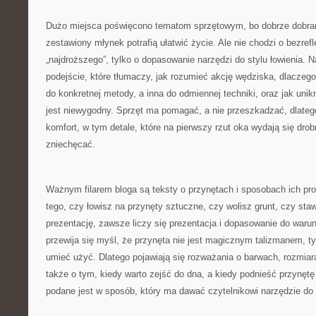
Dużo miejsca poświęcono tematom sprzętowym, bo dobrze dobran
zestawiony młynek potrafią ułatwić życie. Ale nie chodzi o bezre
„najdroższego”, tylko o dopasowanie narzędzi do stylu łowienia. N
podejście, które tłumaczy, jak rozumieć akcję wędziska, dlaczego
do konkretnej metody, a inna do odmiennej techniki, oraz jak unik
jest niewygodny. Sprzęt ma pomagać, a nie przeszkadzać, dlatego
komfort, w tym detale, które na pierwszy rzut oka wydają się drob
zniechęcać.
Ważnym filarem bloga są teksty o przynętach i sposobach ich pr
tego, czy łowisz na przynęty sztuczne, czy wolisz grunt, czy staw
prezentację, zawsze liczy się prezentacja i dopasowanie do warun
przewija się myśl, że przynęta nie jest magicznym talizmanem, ty
umieć użyć. Dlatego pojawiają się rozważania o barwach, rozmiar
także o tym, kiedy warto zejść do dna, a kiedy podnieść przynętę 
podane jest w sposób, który ma dawać czytelnikowi narzędzie do 