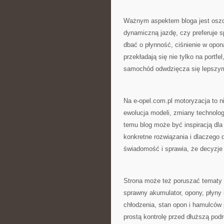
Ważnym aspektem bloga jest oszczę
dynamiczną jazdę, czy preferuje s
dbać o płynność, ciśnienie w opon
przekładają się nie tylko na portf
samochód odwdzięcza się lepszy
Na e-opel.com.pl motoryzacja to ni
ewolucja modeli, zmiany technolog
temu blog może być inspiracją dla 
konkretne rozwiązania i dlaczego d
świadomość i sprawia, że decyzje
Strona może też poruszać tematy 
sprawny akumulator, opony, płyny 
chłodzenia, stan opon i hamulców
prostą kontrolę przed dłuższą podr