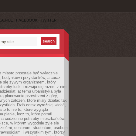
SCRIBE
FACEBOOK
TWITTER
 miasto przestaje być wyłącznie
, budynków i przystanków, a coraz
je się żywym organizmem, który
trzeby ludzi i rozwija się razem z nimi.
adziesiąt lat temu urbanistyka była
ką planowania przestrzeni z góry,
nych założeń, które miały działać tak
ystkich. Dziś coraz wyraźniej widać,
sto to nie to, które wygląda
 planie, lecz to, które potrafi
na codzienne potrzeby mieszkańców.
jsce, w którym wygodnie żyje się
dziećmi, seniorom, studentom, osobom
rawnościami i wszystkim tym, którzy