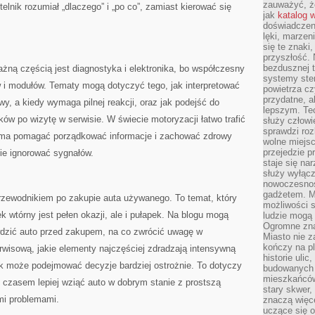
zauważyć, że
telnik rozumiał „dlaczego” i „po co”, zamiast kierować się
jak
katalog 
doświadczen
lęki, marzen
się te znaki
przyszłość.
bezdusznej t
ażną częścią jest diagnostyka i elektronika, bo współczesny
systemy ster
 i modułów. Tematy mogą dotyczyć tego, jak interpretować
powietrza cz
przydatne, a
owy, a kiedy wymaga pilnej reakcji, oraz jak podejść do
lepszym. Te
ków po wizytę w serwisie. W świecie motoryzacji łatwo trafić
służy człowie
sprawdzi roz
g ma pomagać porządkować informacje i zachować zdrowy
wolne miejsc
przejedzie p
nie ignorować sygnałów.
staje się na
służy wyłącz
nowoczesnoś
gadżetem. M
rzewodnikiem po zakupie auta używanego. To temat, który
możliwości s
ek wtórny jest pełen okazji, ale i pułapek. Na blogu mogą
ludzie mogą 
Ogromne zna
wdzić auto przed zakupem, na co zwrócić uwagę w
Miasto nie z
kończy na p
erwisową, jakie elementy najczęściej zdradzają intensywną
historie uli
ik może podejmować decyzje bardziej ostrożnie. To dotyczy
budowanych p
mieszkańców
 czasem lepiej wziąć auto w dobrym stanie z prostszą
stary skwer,
ymi problemami.
znaczą więc
uczące się o