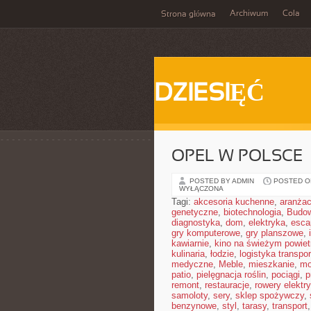
Archiwum
Cola
Strona główna
DZIESIĘĆ
OPEL W POLSCE
POSTED BY ADMIN
POSTED ON
WYŁĄCZONA
Tagi:
akcesoria kuchenne
,
aranżac
genetyczne
,
biotechnologia
,
Budow
diagnostyka
,
dom
,
elektryka
,
esca
gry komputerowe
,
gry planszowe
,
kawiarnie
,
kino na świeżym powiet
kulinaria
,
łodzie
,
logistyka transpor
medyczne
,
Meble
,
mieszkanie
,
mo
patio
,
pielęgnacja roślin
,
pociągi
,
p
remont
,
restauracje
,
rowery elektr
samoloty
,
sery
,
sklep spożywczy
,
benzynowe
,
styl
,
tarasy
,
transport