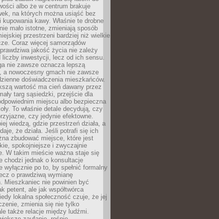
wości albo że w centrum brakuje
wek, na których można usiąść bez
i kupowania kawy. Właśnie te drobne
nie mało istotne, zmieniają sposób
ejskiej przestrzeni bardziej niż wielkie
cze. Coraz więcej samorządów
prawdziwa jakość życia nie zależy
 liczby inwestycji, lecz od ich sensu.
ga nie zawsze oznacza lepszą
, a nowoczesny gmach nie zawsze
dzienne doświadczenia mieszkańców.
szą wartość ma cień dawany przez
mały targ sąsiedzki, przejście dla
odpowiednim miejscu albo bezpieczna
oły. To właśnie detale decydują, czy
przyjazne, czy jedynie efektowne.
iej wiedzą, gdzie przestrzeń działa, a
daje, że działa. Jeśli potrafi się ich
na zbudować miejsce, które jest
zkie, spokojniejsze i zwyczajnie
. W takim mieście ważna staje się
 chodzi jednak o konsultacje
 wyłącznie po to, by spełnić formalny
lecz o prawdziwą wymianę
. Mieszkaniec nie powinien być
ak petent, ale jak współtwórca
iedy lokalna społeczność czuje, że jej
zenie, zmienia się nie tylko
ale także relacje między ludźmi.
większe zaufanie, rośnie