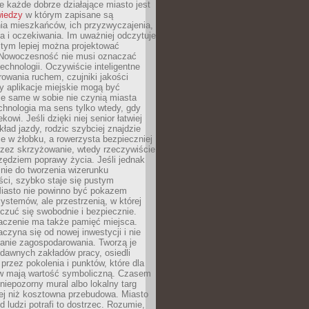
 każde dobrze działające miasto jest
wiedzy
w którym zapisane są
ia mieszkańców, ich przyzwyczajenia,
ia i oczekiwania. Im uważniej odczytuje
, tym lepiej można projektować
 Nowoczesność nie musi oznaczać
echnologii. Oczywiście inteligentne
owania ruchem, czujniki jakości
y aplikacje miejskie mogą być
le same w sobie nie czynią miasta
chnologia ma sens tylko wtedy, gdy
kowi. Jeśli dzięki niej senior łatwiej
kład jazdy, rodzic szybciej znajdzie
e w żłobku, a rowerzysta bezpieczniej
rzez skrzyżowanie, wtedy rzeczywiście
rzędziem poprawy życia. Jeśli jednak
nie do tworzenia wizerunku
ci, szybko staje się pustym
iasto nie powinno być pokazem
ystemów, ale przestrzenią, w której
czuć się swobodnie i bezpiecznie.
czenie ma także pamięć miejsca.
aczyna się od nowej inwestycji i nie
lanie zagospodarowania. Tworzą je
c, dawnych zakładów pracy, osiedli
rzez pokolenia i punktów, które dla
 mają wartość symboliczną. Czasem
 niepozorny mural albo lokalny targ
ej niż kosztowna przebudowa. Miasto
d ludzi potrafi to dostrzec. Rozumie,