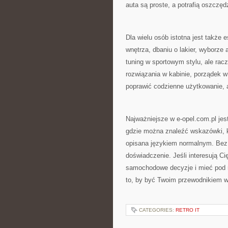
auta są proste, a potrafią oszczę
Dla wielu osób istotna jest także e
wnętrza, dbaniu o lakier, wyborze
tuning w sportowym stylu, ale rac
rozwiązania w kabinie, porządek w
poprawić codzienne użytkowanie, 
Najważniejsze w e-opel.com.pl jest
gdzie można znaleźć wskazówki, kt
opisana językiem normalnym. Bez 
doświadczenie. Jeśli interesują Ci
samochodowe decyzje i mieć pod r
to, by być Twoim przewodnikiem w
CATEGORIES:
RETRO IT