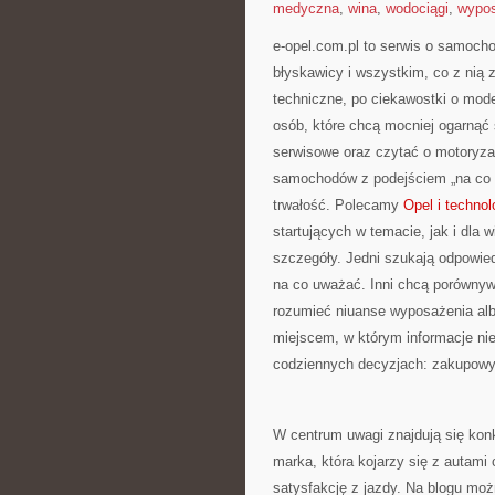
medyczna
,
wina
,
wodociągi
,
wypos
e-opel.com.pl to serwis o samocho
błyskawicy i wszystkim, co z nią 
techniczne, po ciekawostki o mode
osób, które chcą mocniej ogarnąć
serwisowe oraz czytać o motoryza
samochodów z podejściem „na co dzi
trwałość. Polecamy
Opel i technol
startujących w temacie, jak i dla wi
szczegóły. Jedni szukają odpowied
na co uważać. Inni chcą porównyw
rozumieć niuanse wyposażenia albo
miejscem, w którym informacje nie
codziennych decyzjach: zakupowy
W centrum uwagi znajdują się konk
marka, która kojarzy się z autami 
satysfakcję z jazdy. Na blogu moż