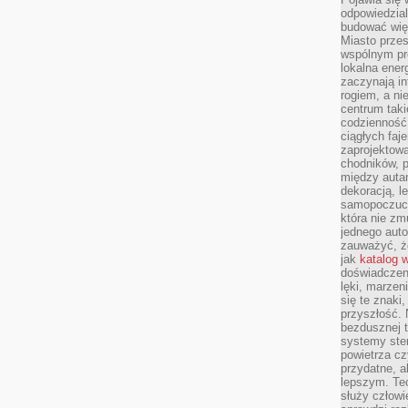
odpowiedzial
budować wię
Miasto przes
wspólnym pro
lokalna ener
zaczynają in
rogiem, a n
centrum taki
codzienność,
ciągłych faje
zaprojektowa
chodników, p
między autami
dekoracją, l
samopoczucie
która nie zm
jednego auto
zauważyć, że
jak
katalog 
doświadczen
lęki, marzen
się te znaki
przyszłość.
bezdusznej t
systemy ster
powietrza cz
przydatne, a
lepszym. Te
służy człowie