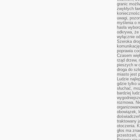
granic możli
zwykłych ła
koniecznośc
uwagi, pozor
myślenia o mi
hasła wybor
odkrywa, że 
wyłącznie od
Szeroka dro
komunikację
poprawia co
Czasem więk
rząd drzew, 
pieszych w 
droga do szk
miasto jest 
Ludzie najlep
gdzie tylko u
słuchać, moż
bardziej lud
wygodniejsze
rozmowa. Nie
organizowane
obowiązek, 
doświadczeń
traktowany j
otoczenia. K
głos ma znac
przestrzeń, 
Pojawia się 