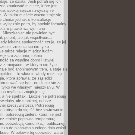
daje, że działa. Jeśli potrafi się ich
na zbudować miejsce, które jest
zkie, spokojniejsze i zwyczajnie
. W takim mieście ważna staje się
 chodzi jednak o konsultacje
 wyłącznie po to, by spełnić formalny
lecz o prawdziwą wymianę
. Mieszkaniec nie powinien być
ak petent, ale jak współtwórca
iedy lokalna społeczność czuje, że jej
zenie, zmienia się nie tylko
ale także relacje między ludźmi.
większe zaufanie, rośnie
ność za wspólne dobro i łatwiej
ź z miejscem, w którym się żyje.
taje być anonimowym tłem, a staje się
jektem. To właśnie wtedy rodzi się
gia, która sprawia, że sąsiedzi
teresować się tym, co dzieje się za
ie tylko we własnym mieszkaniu. W
ego myślenia znajduje się
 a nie spektakl. Ludzie nie potrzebują
rwerków, ale stabilnej, dobrze
nej rzeczywistości. Potrzebują
o których da się iść bez lawirowania
, potrzebują zieleni, która nie jest
ecz realnie poprawia temperaturę i
, potrzebują komunikacji publicznej,
usza do planowania całego dnia wokół
busu. W połowie tej opowieści warto