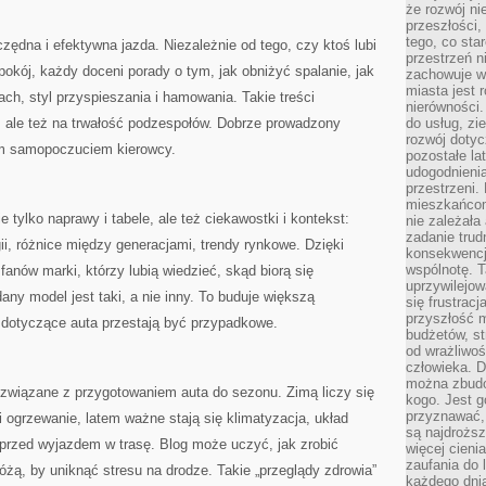
że rozwój n
przeszłości,
tego, co sta
dna i efektywna jazda. Niezależnie od tego, czy ktoś lubi
przestrzeń n
pokój, każdy doceni porady o tym, jak obniżyć spalanie, jak
zachowuje w
miasta jest 
ach, styl przyspieszania i hamowania. Takie treści
nierówności.
el, ale też na trwałość podzespołów. Dobrze prowadzony
do usług, zie
rozwój dotyc
m samopoczuciem kierowcy.
pozostałe l
udogodnienia
przestrzeni.
mieszkańcom
e tylko naprawy i tabele, ale też ciekawostki i kontekst:
nie zależał
zadanie trud
ii, różnice między generacjami, trendy rynkowe. Dzięki
konsekwencji
wspólnotę. T
fanów marki, którzy lubią wiedzieć, skąd biorą się
uprzywilejow
any model jest taki, a nie inny. To buduje większą
się frustracj
przyszłość m
 dotyczące auta przestają być przypadkowe.
budżetów, st
od wrażliwo
człowieka. D
można zbudo
związane z przygotowaniem auta do sezonu. Zimą liczy się
kogo. Jest g
przyznawać,
i ogrzewanie, latem ważne stają się klimatyzacja, układ
są najdrożs
 przed wyjazdem w trasę. Blog może uczyć, jak zrobić
więcej cieni
zaufania do 
óżą, by uniknąć stresu na drodze. Takie „przeglądy zdrowia”
każdego dnia