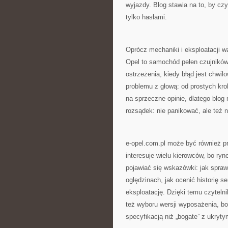
wyjazdy. Blog stawia na to, by czy
tylko hasłami.
Oprócz mechaniki i eksploatacji w
Opel to samochód pełen czujników
ostrzeżenia, kiedy błąd jest chwil
problemu z głową: od prostych kro
na sprzeczne opinie, dlatego blo
rozsądek: nie panikować, ale też 
e-opel.com.pl może być również p
interesuje wielu kierowców, bo ryn
pojawiać się wskazówki: jak spra
oględzinach, jak ocenić historię s
eksploatację. Dzięki temu czyteln
też wyboru wersji wyposażenia, bo
specyfikacją niż „bogate” z ukryt