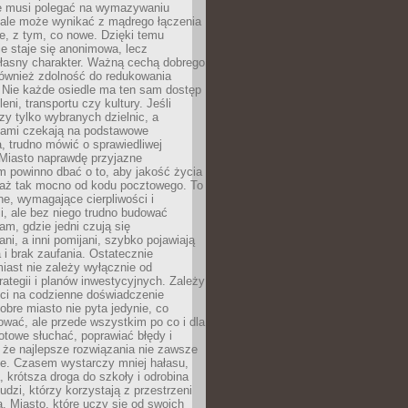
ie musi polegać na wymazywaniu
 ale może wynikać z mądrego łączenia
re, z tym, co nowe. Dzięki temu
ie staje się anonimowa, lecz
łasny charakter. Ważną cechą dobrego
również zdolność do redukowania
 Nie każde osiedle ma ten sam dostęp
leni, transportu czy kultury. Jeśli
zy tylko wybranych dzielnic, a
atami czekają na podstawowe
, trudno mówić o sprawiedliwej
 Miasto naprawdę przyjazne
 powinno dbać o to, aby jakość życia
a aż tak mocno od kodu pocztowego. To
ne, wymagające cierpliwości i
, ale bez niego trudno budować
am, gdzie jedni czują się
ani, a inni pomijani, szybko pojawiają
a i brak zaufania. Ostatecznie
iast nie zależy wyłącznie od
rategii i planów inwestycyjnych. Zależy
ści na codzienne doświadczenie
obre miasto nie pyta jedynie, co
wać, ale przede wszystkim po co i dla
otowe słuchać, poprawiać błędy i
 że najlepsze rozwiązania nie zawsze
ze. Czasem wystarczy mniej hałasu,
a, krótsza droga do szkoły i odrobina
ludzi, którzy korzystają z przestrzeni
. Miasto, które uczy się od swoich