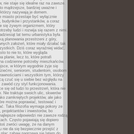
 nie staje się idealne raz na zawsze.
 to mądrzejsze, bardziej uważne i
 którzy nazywają je domem.
 miasto przestaje być wyłącznie
, budynków i przystanków, a coraz
je się żywym organizmem, który
trzeby ludzi i rozwija się razem z nimi.
adziesiąt lat temu urbanistyka była
ką planowania przestrzeni z góry,
nych założeń, które miały działać tak
ystkich. Dziś coraz wyraźniej widać,
sto to nie to, które wygląda
 planie, lecz to, które potrafi
na codzienne potrzeby mieszkańców.
jsce, w którym wygodnie żyje się
dziećmi, seniorom, studentom, osobom
rawnościami i wszystkim tym, którzy
cą czuć się u siebie bez względu na
 zawód czy styl funkcjonowania.
e się od ludzi to przestrzeń, która nie
n. Nie traktuje swoich ulic, skwerów
jako zamkniętych projektów, ale jako
óre można poprawiać, testować i
ć. Taka filozofia wymaga pokory ze
, projektantów i inwestorów, bo
najlepsze odpowiedzi nie zawsze rodzą
tach. Często pojawiają się dopiero
ktoś zwróci uwagę, że na danym
 nie da się bezpiecznie przejść z
 plac zabaw nagrzewa się latem do