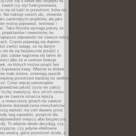
cą czuć się u siebie bez względu na
 zawód czy styl funkcjonowania.
e się od ludzi to przestrzeń, która nie
n. Nie traktuje swoich ulic, skwerów
jako zamkniętych projektów, ale jako
óre można poprawiać, testować i
ć. Taka filozofia wymaga pokory ze
, projektantów i inwestorów, bo
najlepsze odpowiedzi nie zawsze rodzą
tach. Często pojawiają się dopiero
ktoś zwróci uwagę, że na danym
 nie da się bezpiecznie przejść z
 plac zabaw nagrzewa się latem do
wości albo że w centrum brakuje
wek, na których można usiąść bez
i kupowania kawy. Właśnie te drobne
nie mało istotne, zmieniają sposób
ejskiej przestrzeni bardziej niż wielkie
cze. Coraz więcej samorządów
prawdziwa jakość życia nie zależy
 liczby inwestycji, lecz od ich sensu.
ga nie zawsze oznacza lepszą
, a nowoczesny gmach nie zawsze
dzienne doświadczenia mieszkańców.
szą wartość ma cień dawany przez
mały targ sąsiedzki, przejście dla
odpowiednim miejscu albo bezpieczna
oły. To właśnie detale decydują, czy
przyjazne, czy jedynie efektowne.
iej wiedzą, gdzie przestrzeń działa, a