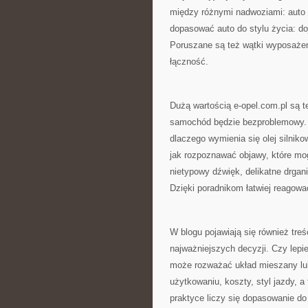
między różnymi nadwoziami: auto m
dopasować auto do stylu życia: doj
Poruszane są też wątki wyposażen
łączność.
Dużą wartością e-opel.com.pl są t
samochód będzie bezproblemowy. B
dlaczego wymienia się olej silnik
jak rozpoznawać objawy, które mog
nietypowy dźwięk, delikatne drga
Dzięki poradnikom łatwiej reagowa
W blogu pojawiają się również treś
najważniejszych decyzji. Czy lepie
może rozważać układ mieszany lu
użytkowaniu, koszty, styl jazdy, 
praktyce liczy się dopasowanie do 