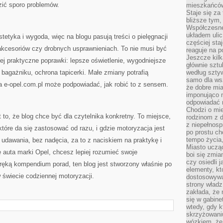
dzić sporo problemów.
mieszkańców,
Staje się za
bliższe tym,
Współczesne
układem ulic
stetyka i wygoda, więc na blogu pasują treści o pielęgnacji
częściej sta
 akcesoriów czy drobnych usprawnieniach. To nie musi być
reaguje na po
Jeszcze kilk
zej praktyczne poprawki: lepsze oświetlenie, wygodniejsze
głównie sztu
 bagażniku, ochrona tapicerki. Małe zmiany potrafią
według sztyw
samo dla wsz
a e-opel.com.pl może podpowiadać, jak robić to z sensem.
że dobre mia
imponująco na
odpowiadać 
Chodzi o mie
 to, że blog chce być dla czytelnika konkretny. To miejsce,
rodzinom z 
z niepełnosp
óre da się zastosować od razu, i gdzie motoryzacja jest
po prostu ch
tempo życia,
udawania, bez nadęcia, za to z naciskiem na praktykę i
Miasto ucząc
ę auta marki Opel, chcesz lepiej rozumieć swoje
boi się zmia
czy osiedli 
ęką kompendium porad, ten blog jest stworzony właśnie po
elementy, kt
 świecie codziennej motoryzacji.
dostosowywa
strony władz
zakłada, że 
się w gabine
wtedy, gdy 
skrzyżowaniu
wózkiem, że