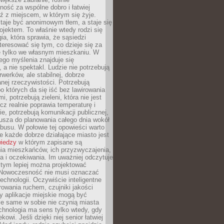
ność za wspólne dobro i łatwiej
ź z miejscem, w którym się żyje.
taje być anonimowym tłem, a staje się
jektem. To właśnie wtedy rodzi się
gia, która sprawia, że sąsiedzi
teresować się tym, co dzieje się za
ie tylko we własnym mieszkaniu. W
ego myślenia znajduje się
 a nie spektakl. Ludzie nie potrzebują
rwerków, ale stabilnej, dobrze
nej rzeczywistości. Potrzebują
o których da się iść bez lawirowania
, potrzebują zieleni, która nie jest
ecz realnie poprawia temperaturę i
, potrzebują komunikacji publicznej,
usza do planowania całego dnia wokół
busu. W połowie tej opowieści warto
 każde dobrze działające miasto jest
wiedzy
w którym zapisane są
ia mieszkańców, ich przyzwyczajenia,
ia i oczekiwania. Im uważniej odczytuje
, tym lepiej można projektować
 Nowoczesność nie musi oznaczać
echnologii. Oczywiście inteligentne
owania ruchem, czujniki jakości
y aplikacje miejskie mogą być
le same w sobie nie czynią miasta
chnologia ma sens tylko wtedy, gdy
kowi. Jeśli dzięki niej senior łatwiej