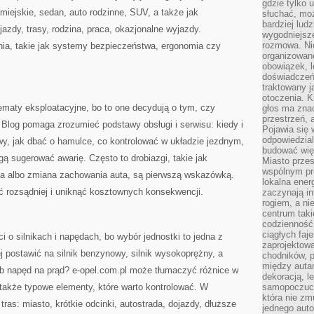
gdzie tylko u
iejskie, sedan, auto rodzinne, SUV, a także jak
słuchać, moż
bardziej lud
azdy, trasy, rodzina, praca, okazjonalne wyjazdy.
wygodniejsze
rozmowa. Nie
ia, takie jak systemy bezpieczeństwa, ergonomia czy
organizowane
obowiązek, 
doświadczeń
traktowany j
otoczenia. K
ematy eksploatacyjne, bo to one decydują o tym, czy
głos ma znac
przestrzeń, 
log pomaga zrozumieć podstawy obsługi i serwisu: kiedy i
Pojawia się 
odpowiedzial
owy, jak dbać o hamulce, co kontrolować w układzie jezdnym,
budować wię
ą sugerować awarię. Często to drobiazgi, takie jak
Miasto przes
wspólnym pro
nia albo zmiana zachowania auta, są pierwszą wskazówką.
lokalna ener
ć rozsądniej i uniknąć kosztownych konsekwencji.
zaczynają in
rogiem, a n
centrum taki
codzienność,
ciągłych faje
ci o silnikach i napędach, bo wybór jednostki to jedna z
zaprojektowa
j postawić na silnik benzynowy, silnik wysokoprężny, a
chodników, p
między autami
b napęd na prąd? e-opel.com.pl może tłumaczyć różnice w
dekoracją, l
a także typowe elementy, które warto kontrolować. W
samopoczucie
która nie zm
tras: miasto, krótkie odcinki, autostrada, dojazdy, dłuższe
jednego auto