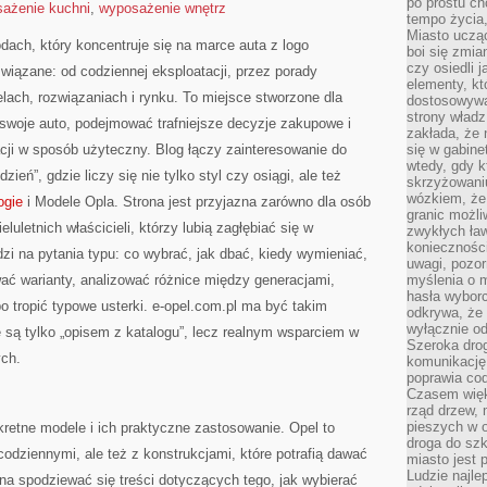
po prostu ch
ażenie kuchni
,
wyposażenie wnętrz
tempo życia,
Miasto ucząc
dach, który koncentruje się na marce auta z logo
boi się zmia
czy osiedli 
związane: od codziennej eksploatacji, przez porady
elementy, kt
lach, rozwiązaniach i rynku. To miejsce stworzone dla
dostosowywa
strony władz
 swoje auto, podejmować trafniejsze decyzje zakupowe i
zakłada, że 
cji w sposób użyteczny. Blog łączy zainteresowanie do
się w gabine
wtedy, gdy 
eń”, gdzie liczy się nie tylko styl czy osiągi, ale też
skrzyżowaniu
wózkiem, że
ogie
i Modele Opla. Strona jest przyjazna zarówno dla osób
granic możli
eluletnich właścicieli, którzy lubią zagłębiać się w
zwykłych ła
koniecznośc
zi na pytania typu: co wybrać, jak dbać, kiedy wymieniać,
uwagi, pozor
ać warianty, analizować różnice między generacjami,
myślenia o mi
hasła wybor
 tropić typowe usterki. e-opel.com.pl ma być takim
odkrywa, że 
wyłącznie od
 są tylko „opisem z katalogu”, lecz realnym wsparciem w
Szeroka dro
ch.
komunikację
poprawia co
Czasem więk
rząd drzew, 
pieszych w 
retne modele i ich praktyczne zastosowanie. Opel to
droga do szk
codziennymi, ale też z konstrukcjami, które potrafią dawać
miasto jest 
Ludzie najlep
na spodziewać się treści dotyczących tego, jak wybierać