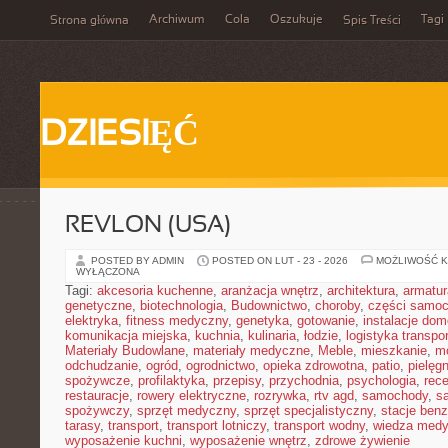
Archiwum
Cola
Oszukuje
Tagi
Strona główna
Spis Treści
DZIESIĘĆ
REVLON (USA)
POSTED BY ADMIN
POSTED ON LUT - 23 - 2026
MOŻLIWOŚĆ 
WYŁĄCZONA
Tagi:
akcesoria kuchenne
,
aranżacja wnętrz
,
architektura
,
armatur
genetyczne
,
biotechnologia
,
Budownictwo
,
choroby
,
części samo
elektryka
,
fitness medyczny
,
genetyka
,
gotowanie
,
instalacje do
komunikacja miejska
,
kuchnia
,
kulinaria
,
łodzie
,
logistyka transpo
Materiały Budowlane
,
materiały medyczne
,
Meble
,
mieszkanie
,
m
odchudzanie
,
ogród
,
ogrodnictwo
,
opieka zdrowotna
,
patio
,
pielęgn
spożywcze
,
profilaktyka
,
przepisy
,
przychodnia
,
psychologia
,
rece
restauracje
,
rowery elektryczne
,
rozrywka
,
rtv agd
,
samochody
,
s
spożywczy
,
sprzęt medyczny
,
sprzęt specjalistyczny
,
stacje ben
tarasy
,
transport
,
transport lotniczy
,
transport wodny
,
wiedza med
wyposażenie kuchni
,
wyposażenie wnętrz
,
zdrowe żywienie