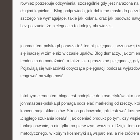
również potrzebuje odżywienia, szczególnie gdy jest narażona na 
długimi kąpielami. Blog podpowiada, jak dobierać masła do potrze
szczególnie wymagające, takie jak kolana, oraz jak budować nawy
bez poczucia, że pielęgnacja to kolejny obowiązek.
johnmasters-polska.pl porusza też temat pielęgnacji sezonowej i 
się inaczej w zimie niż w czasie upałów. Blog tłumaczy, jak zmien
tendencja do podrażnień, a także jak upraszczać pielęgnację, gdy
Pojawiają się wskazówki dotyczące pielęgnacji podczas wyjazdó
reagować na wilgotność.
Istotnym elementem bloga jest podejście do kosmetyków jako narz
johnmasters-polska.pl pomaga oddzielać marketing od rzeczy, któ
koncentracja składników. Strona podpowiada, jak testować kosme
„ciągłego szukania ideału” i jak oceniać produkt po tym, czy wspi
funkcjonowanie, a nie tylko po pierwszym wrażeniu. Dzięki temu c
metodycznego, w którym kosmetyki są wsparciem, a nie źródłem f