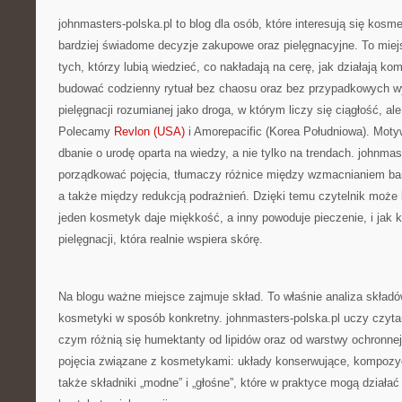
johnmasters-polska.pl to blog dla osób, które interesują się kos
bardziej świadome decyzje zakupowe oraz pielęgnacyjne. To miej
tych, którzy lubią wiedzieć, co nakładają na cerę, jak działają ko
budować codzienny rytuał bez chaosu oraz bez przypadkowych wy
pielęgnacji rozumianej jako droga, w którym liczy się ciągłość, al
Polecamy
Revlon (USA)
i Amorepacific (Korea Południowa). Mot
dbanie o urodę oparta na wiedzy, a nie tylko na trendach. johnma
porządkować pojęcia, tłumaczy różnice między wzmacnianiem ba
a także między redukcją podrażnień. Dzięki temu czytelnik może 
jeden kosmetyk daje miękkość, a inny powoduje pieczenie, i jak k
pielęgnacji, która realnie wspiera skórę.
Na blogu ważne miejsce zajmuje skład. To właśnie analiza skład
kosmetyki w sposób konkretny. johnmasters-polska.pl uczy czytan
czym różnią się humektanty od lipidów oraz od warstwy ochronne
pojęcia związane z kosmetykami: układy konserwujące, kompozyc
także składniki „modne” i „głośne”, które w praktyce mogą działać