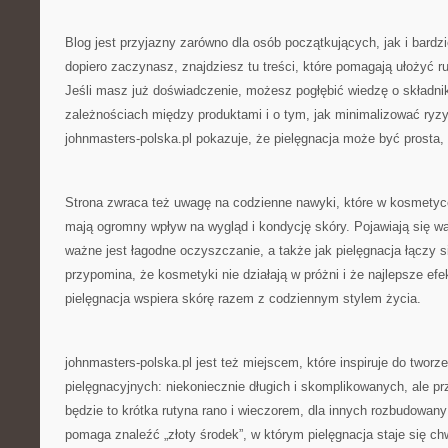
Blog jest przyjazny zarówno dla osób początkujących, jak i bard
dopiero zaczynasz, znajdziesz tu treści, które pomagają ułożyć r
Jeśli masz już doświadczenie, możesz pogłębić wiedzę o składni
zależnościach między produktami i o tym, jak minimalizować ryzy
johnmasters-polska.pl pokazuje, że pielęgnacja może być prosta
Strona zwraca też uwagę na codzienne nawyki, które w kosmetyc
mają ogromny wpływ na wygląd i kondycję skóry. Pojawiają się wąt
ważne jest łagodne oczyszczanie, a także jak pielęgnacja łączy 
przypomina, że kosmetyki nie działają w próżni i że najlepsze efe
pielęgnacja wspiera skórę razem z codziennym stylem życia.
johnmasters-polska.pl jest też miejscem, które inspiruje do tworz
pielęgnacyjnych: niekoniecznie długich i skomplikowanych, ale p
będzie to krótka rutyna rano i wieczorem, dla innych rozbudowany 
pomaga znaleźć „złoty środek”, w którym pielęgnacja staje się chwi