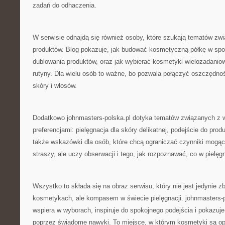
zadań do odhaczenia.
W serwisie odnajdą się również osoby, które szukają tematów zwi
produktów. Blog pokazuje, jak budować kosmetyczną półkę w spo
dublowania produktów, oraz jak wybierać kosmetyki wielozadaniow
rutyny. Dla wielu osób to ważne, bo pozwala połączyć oszczędn
skóry i włosów.
Dodatkowo johnmasters-polska.pl dotyka tematów związanych z w
preferencjami: pielęgnacja dla skóry delikatnej, podejście do pro
także wskazówki dla osób, które chcą ograniczać czynniki mogące
straszy, ale uczy obserwacji i tego, jak rozpoznawać, co w pielęgn
Wszystko to składa się na obraz serwisu, który nie jest jedynie z
kosmetykach, ale kompasem w świecie pielęgnacji. johnmasters-p
wspiera w wyborach, inspiruje do spokojnego podejścia i pokazu
poprzez świadome nawyki. To miejsce, w którym kosmetyki są o