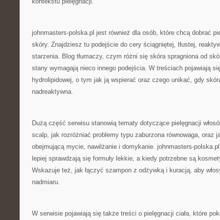
kontekstu pielęgnacji.
johnmasters-polska.pl jest również dla osób, które chcą dobrać pi
skóry. Znajdziesz tu podejście do cery ściągniętej, tłustej, reakt
starzenia. Blog tłumaczy, czym różni się skóra spragniona od skó
stany wymagają nieco innego podejścia. W treściach pojawiają się
hydrolipidowej, o tym jak ją wspierać oraz czego unikać, gdy skóra
nadreaktywna.
Dużą część serwisu stanowią tematy dotyczące pielęgnacji włosów
scalp, jak rozróżniać problemy typu zaburzona równowaga, oraz 
obejmującą mycie, nawilżanie i domykanie. johnmasters-polska.p
lepiej sprawdzają się formuły lekkie, a kiedy potrzebne są kosmety
Wskazuje też, jak łączyć szampon z odżywką i kuracją, aby włos
nadmiaru.
W serwisie pojawiają się także treści o pielęgnacji ciała, które po