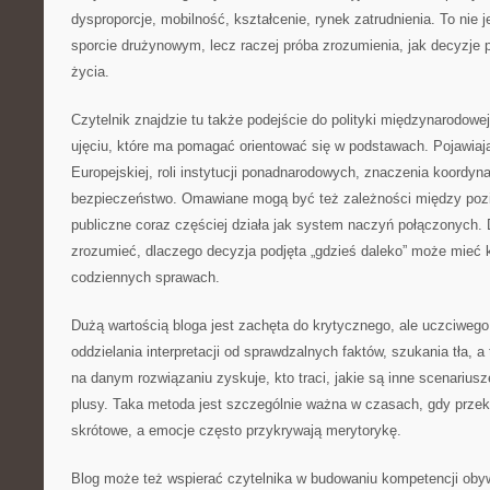
dysproporcje, mobilność, kształcenie, rynek zatrudnienia. To nie j
sporcie drużynowym, lecz raczej próba zrozumienia, jak decyzje 
życia.
Czytelnik znajdzie tu także podejście do polityki międzynarodowej 
ujęciu, które ma pomagać orientować się w podstawach. Pojawiają
Europejskiej, roli instytucji ponadnarodowych, znaczenia koordyna
bezpieczeństwo. Omawiane mogą być też zależności między poz
publiczne coraz częściej działa jak system naczyń połączonych. D
zrozumieć, dlaczego decyzja podjęta „gdzieś daleko” może mieć
codziennych sprawach.
Dużą wartością bloga jest zachęta do krytycznego, ale uczciwego
oddzielania interpretacji od sprawdzalnych faktów, szukania tła, 
na danym rozwiązaniu zyskuje, kto traci, jakie są inne scenariusz
plusy. Taka metoda jest szczególnie ważna w czasach, gdy prze
skrótowe, a emocje często przykrywają merytorykę.
Blog może też wspierać czytelnika w budowaniu kompetencji obyw