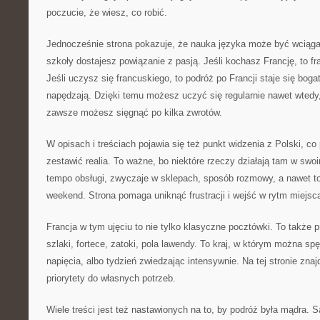
poczucie, że wiesz, co robić.
Jednocześnie strona pokazuje, że nauka języka może być wciąga
szkoły dostajesz powiązanie z pasją. Jeśli kochasz Francję, to fra
Jeśli uczysz się francuskiego, to podróż po Francji staje się boga
napędzają. Dzięki temu możesz uczyć się regularnie nawet wted
zawsze możesz sięgnąć po kilka zwrotów.
W opisach i treściach pojawia się też punkt widzenia z Polski, 
zestawić realia. To ważne, bo niektóre rzeczy działają tam w swoi
tempo obsługi, zwyczaje w sklepach, sposób rozmowy, a nawet to
weekend. Strona pomaga uniknąć frustracji i wejść w rytm miejsc
Francja w tym ujęciu to nie tylko klasyczne pocztówki. To także p
szlaki, fortece, zatoki, pola lawendy. To kraj, w którym można sp
napięcia, albo tydzień zwiedzając intensywnie. Na tej stronie zna
priorytety do własnych potrzeb.
Wiele treści jest też nastawionych na to, by podróż była mądra. S