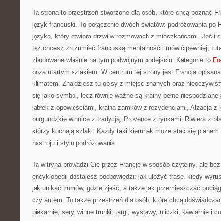
Ta strona to przestrzeń stworzone dla osób, które chcą poznać Fra
język francuski. To połączenie dwóch światów: podróżowania po 
języka, który otwiera drzwi w rozmowach z mieszkańcami. Jeśli s
też chcesz zrozumieć francuską mentalność i mówić pewniej, tutaj
zbudowane właśnie na tym podwójnym podejściu. Kategorie to
Fr
poza utartym szlakiem. W centrum tej strony jest Francja opisana 
klimatem. Znajdziesz tu opisy z miejsc znanych oraz nieoczywist
się jako symbol, lecz równie ważne są krainy pełne niespodzianek
jabłek z opowieściami, kraina zamków z rezydencjami, Alzacja z 
burgundzkie winnice z tradycją, Provence z rynkami, Riwiera z bl
którzy kochają szlaki. Każdy taki kierunek może stać się plane
nastroju i stylu podróżowania.
Ta witryna prowadzi Cię przez Francję w sposób czytelny, ale be
encyklopedii dostajesz podpowiedzi: jak ułożyć trasę, kiedy wyr
jak unikać tłumów, gdzie zjeść, a także jak przemieszczać poci
czy autem. To także przestrzeń dla osób, które chcą doświadcza
piekarnie, sery, winne trunki, targi, wystawy, uliczki, kawiarnie i c