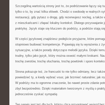
Szczególną wartością strony jest to, że podróżowanie łączy się t
tylko o to, by znać kilka słówek. Chodzi o swobodę w realnych s
restauracji, gdy pytasz o drogę, gdy rezerwujesz nocleg, a także
z mieszkańcami i złapać lokalny kontekst. Dlatego przyswajanie j
praktykę. Język staje się kluczem do podróży, a podróże stają się
W części językowej znajdziesz podejście przyjazne, które pomaga
stopniowo budować kompetencje. Pojawiają się tu wyrażenia z życ
sytuacyjne, a także porady dotyczące melodii języka. Dzięki temu 
trudny, tylko jako język, który można oswoić małymi krokami. Nau
trochę zwrotów, trochę słuchania, trochę powtórek i sporo konteks
Strona pokazuje też, że francuski to nie tylko odmiany, lecz takż
powiedzieć ty, a kiedy wybrać vous; jak brzmieć naturalnie; jak r
W podróży ma to ogromne znaczenie, bo nawet proste zdanie potr
zbyt bezpośrednio. Dzięki materiałom tworzonym z myślą o prakty
jednocześnie zyskać sympatię.
Ten serwis jest też dla tych, którzy chcą przygotować wyjazd be