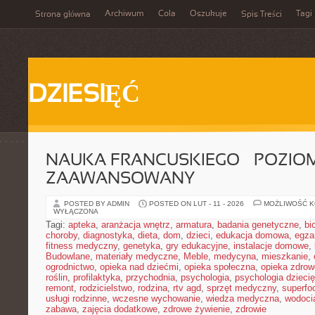
Archiwum
Cola
Oszukuje
Tagi
Strona główna
Spis Treści
DZIESIĘĆ
NAUKA FRANCUSKIEGO – POZIOM
ZAAWANSOWANY
POSTED BY ADMIN
POSTED ON LUT - 11 - 2026
MOŻLIWOŚĆ 
WYŁĄCZONA
Tagi:
apteka
,
aranżacja wnętrz
,
armatura
,
badania genetyczne
,
bi
choroby
,
diagnostyka
,
dieta
,
dom
,
dzieci
,
edukacja domowa
,
egza
fitness medyczny
,
genetyka
,
gry edukacyjne
,
instalacje domowe
,
Budowlane
,
materiały medyczne
,
Meble
,
medycyna
,
mieszkanie
,
ogrodnictwo
,
opieka nad dziećmi
,
opieka społeczna
,
opieka zdrow
roślin
,
profilaktyka
,
przychodnia
,
psychologia
,
psychologia dzieci
remont
,
rodzicielstwo
,
rodzina
,
rtv agd
,
sprzęt medyczny
,
superfo
usługi rodzinne
,
wczesne wychowanie
,
wiedza medyczna
,
wodoci
zabawa
,
zajęcia dodatkowe
,
zdrowe żywienie
,
zdrowie