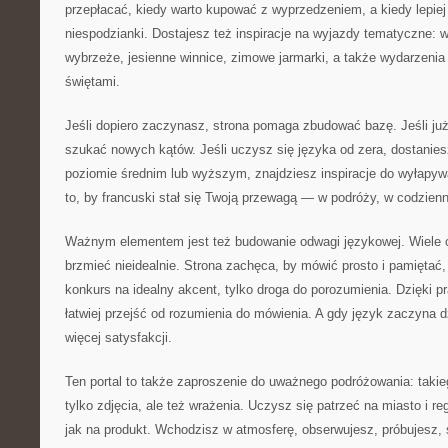
przepłacać, kiedy warto kupować z wyprzedzeniem, a kiedy lepiej
niespodzianki. Dostajesz też inspiracje na wyjazdy tematyczne: w
wybrzeże, jesienne winnice, zimowe jarmarki, a także wydarzenia 
świętami.
Jeśli dopiero zaczynasz, strona pomaga zbudować bazę. Jeśli ju
szukać nowych kątów. Jeśli uczysz się języka od zera, dostaniesz
poziomie średnim lub wyższym, znajdziesz inspiracje do wyłapy
to, by francuski stał się Twoją przewagą — w podróży, w codzien
Ważnym elementem jest też budowanie odwagi językowej. Wiele o
brzmieć nieidealnie. Strona zachęca, by mówić prosto i pamiętać,
konkurs na idealny akcent, tylko droga do porozumienia. Dzięki
łatwiej przejść od rozumienia do mówienia. A gdy język zaczyna d
więcej satysfakcji.
Ten portal to także zaproszenie do uważnego podróżowania: taki
tylko zdjęcia, ale też wrażenia. Uczysz się patrzeć na miasto i re
jak na produkt. Wchodzisz w atmosferę, obserwujesz, próbujesz, 