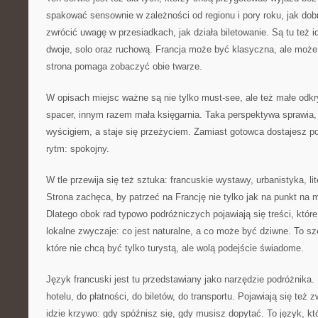
spakować sensownie w zależności od regionu i pory roku, jak do
zwrócić uwagę w przesiadkach, jak działa biletowanie. Są tu też 
dwoje, solo oraz ruchową. Francja może być klasyczna, ale może
strona pomaga zobaczyć obie twarze.
W opisach miejsc ważne są nie tylko must-see, ale też małe odkr
spacer, innym razem mała księgarnia. Taka perspektywa sprawia,
wyścigiem, a staje się przeżyciem. Zamiast gotowca dostajesz 
rytm: spokojny.
W tle przewija się też sztuka: francuskie wystawy, urbanistyka, li
Strona zachęca, by patrzeć na Francję nie tylko jak na punkt na m
Dlatego obok rad typowo podróżniczych pojawiają się treści, któ
lokalne zwyczaje: co jest naturalne, a co może być dziwne. To sz
które nie chcą być tylko turystą, ale wolą podejście świadome.
Język francuski jest tu przedstawiany jako narzędzie podróżnika.
hotelu, do płatności, do biletów, do transportu. Pojawiają się też 
idzie krzywo: gdy spóźnisz się, gdy musisz dopytać. To język, któr