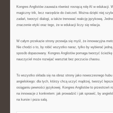
Kongres Anglistów zauważa również rosnącą rolę AI w edukacji. W 
magiczny trik, lecz narzędzie do ćwiczeń. Można dzięki niej szyb
zadań, tworzyć dialogi, a także trenować reakcję językową. Jedn
znaczenie etyki oraz tego, że w edukacji liczy się relacja.
W całym przekazie strony przewija się myśl, że innowacyjna meto
Nie chodzi o to, by robić wszystko naraz, tylko by wybierać jedną
sposób dopasowany. Kongres Anglistów pomaga tworzyć ścieżkę d
nauczyciel może rozwijać warsztat bez poczucia chaosu.
To wszystko składa się na obraz strony jako nowoczesnego hub
angielskiego: dla tych, którzy chcą uczyć mądrzej, tworzyć lepsz
osiąganiu pewności językowej. Kongres Anglistów to przestrzeń ro
na innowacje z konkretem: jak prowadzić i jak sprawić, by angiels
na kursie i poza salą.