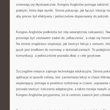
zmieniają się błyskawicznie, Kongres Anglistów pomaga odróżnić
praktyki, która daje wyniki. Strona pokazuje, jak łączyć intuicję na
aby proces był efektywny i jednocześnie dopasowany do potrzeb.
Kongres Anglistów podkreśla też rolę wewnętrznej ciekawości. Na
przestaje być zestawem zadań do „odhaczenia”, a staje się histo
Na stronie znajdziesz inspiracje, jak tworzyć lekcje z sensem, któ
język jest środkiem do rozmowy o doświadczeniach. To podejści
komunikacji, a jednocześnie pozwala dbać o cele językowe.
Szczególne miejsce zajmuje technologia edukacyjna. Strona pok
aplikacje w sposób celowy, bez zamieniania lekcji w chaos kliknię
wspierającą: pomaga w powtórce rozłożonej w czasie, usprawnia o
pozwala tworzyć ćwiczenia adaptacyjne, a także rozwija nawyki u
Kongres Anglistów przypomina, że w centrum zawsze jest człowiek