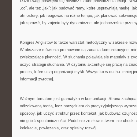
Dużo uwagi poświęca się również sztuce prowadzenia lekcji. Now
„co”, ale też „jak”: jak budować ramy, które usprawniają naukę; j
atmosferę; jak reagować na różne tempo; jak planować sekwencj
jak sprawić, by zajęcia były dynamiczne, ale jednocześnie przem
Kongres Anglistów to także warsztat metodyczny w zakresie rozwi
W obszarze mówienia promowane są zadania komunikacyjne, mini-
zwiększające płynność. W słuchaniu pojawiają się materiały z życi
uczyć strategii słuchania. W czytaniu akcentuje się pracę na zna
proces, które uczą organizacji myśli. Wszystko w duchu: mniej j
informacji zwrotnej.
Ważnym tematem jest gramatyka w komunikacji. Strona zachęca, 
odizolowaną teorią, lecz narzędziem do precyzyjniejszego wyraż
sposoby, jak uczyć struktur przez kontekst, jak budować czujnoś
nie gubić spontaniczności. Podobnie ze słownictwem: nie chodzi o
kolokacje, powiązania, oraz spiralny rozwój.