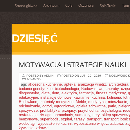
Archiwum
Cola
Oszukuje
Tagi
Strona główna
Spis Treści
DZIESIĘĆ
MOTYWACJA I STRATEGIE NAUKI
POSTED BY ADMIN
POSTED ON LUT - 20 - 2026
MOŻLIWOŚĆ 
WYŁĄCZONA
Tagi:
akcesoria kuchenne
,
apteka
,
aranżacja wnętrz
,
architektura
badania genetyczne
,
biotechnologia
,
Budownictwo
,
choroby
,
częś
diagnostyka
,
dieta
,
dom
,
elektryka
,
farmacja
,
fitness medyczny
,
g
edukacyjne
,
instalacje domowe
,
kawiarnie
,
kuchnia
,
kulinaria
,
lot
Budowlane
,
materiały medyczne
,
Meble
,
medycyna
,
mieszkanie
,
odchudzanie
,
ogród
,
ogrodnictwo
,
opieka zdrowotna
,
patio
,
pielęgn
spożywcze
,
profilaktyka
,
przepisy
,
przychodnia
,
psychologia
,
rece
restauracje
,
rtv agd
,
samochody
,
samoloty
,
sery
,
sklep spożywcz
benzynowe
,
superfoods
,
szpital
,
tarasy
,
transport
,
transport lotnic
wodociągi
,
wyposażenie kuchni
,
wyposażenie wnętrz
,
zabawa
,
za
żywienie
,
zdrowie