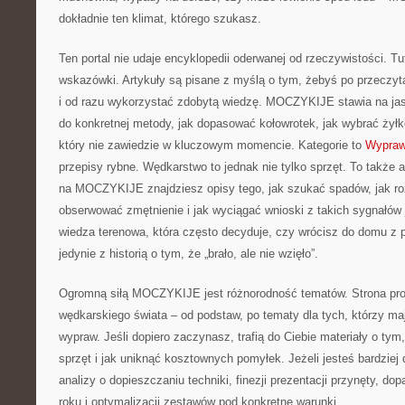
dokładnie ten klimat, którego szukasz.
Ten portal nie udaje encyklopedii oderwanej od rzeczywistości. Tut
wskazówki. Artykuły są pisane z myślą o tym, żebyś po przeczyt
i od razu wykorzystać zdobytą wiedzę. MOCZYKIJE stawia na jasn
do konkretnej metody, jak dopasować kołowrotek, jak wybrać żyłk
który nie zawiedzie w kluczowym momencie. Kategorie to
Wypraw
przepisy rybne. Wędkarstwo to jednak nie tylko sprzęt. To także 
na MOCZYKIJE znajdziesz opisy tego, jak szukać spadów, jak r
obserwować zmętnienie i jak wyciągać wnioski z takich sygnałów 
wiedza terenowa, która często decyduje, czy wrócisz do domu z
jedynie z historią o tym, że „brało, ale nie wzięło”.
Ogromną siłą MOCZYKIJE jest różnorodność tematów. Strona pro
wędkarskiego świata – od podstaw, po tematy dla tych, którzy maj
wypraw. Jeśli dopiero zaczynasz, trafią do Ciebie materiały o t
sprzęt i jak uniknąć kosztownych pomyłek. Jeżeli jesteś bardzie
analizy o dopieszczaniu techniki, finezji prezentacji przynęty, d
roku i optymalizacji zestawów pod konkretne warunki.