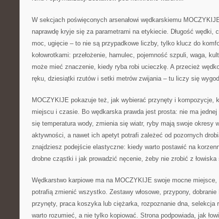
W sekcjach poświęconych arsenałowi wędkarskiemu MOCZYKIJE
naprawdę kryje się za parametrami na etykiecie. Długość wędki, c
moc, ugięcie – to nie są przypadkowe liczby, tylko klucz do komfo
kołowrotkami: przełożenie, hamulec, pojemność szpuli, waga, kult
może mieć znaczenie, kiedy ryba robi ucieczkę. A przecież wędk
ręku, dziesiątki rzutów i setki metrów zwijania – tu liczy się wygo
MOCZYKIJE pokazuje też, jak wybierać przynęty i kompozycje, k
miejscu i czasie. Bo wędkarska prawda jest prosta: nie ma jednej
się temperatura wody, zmienia się wiatr, ryby mają swoje okresy w
aktywności, a nawet ich apetyt potrafi zależeć od pozornych drob
znajdziesz podejście elastyczne: kiedy warto postawić na korzen
drobne cząstki i jak prowadzić nęcenie, żeby nie zrobić z łowiska 
Wędkarstwo karpiowe ma na MOCZYKIJE swoje mocne miejsce, bo
potrafią zmienić wszystko. Zestawy włosowe, przypony, dobranie
przynęty, praca koszyka lub ciężarka, rozpoznanie dna, selekcja ry
warto rozumieć, a nie tylko kopiować. Strona podpowiada, jak łow