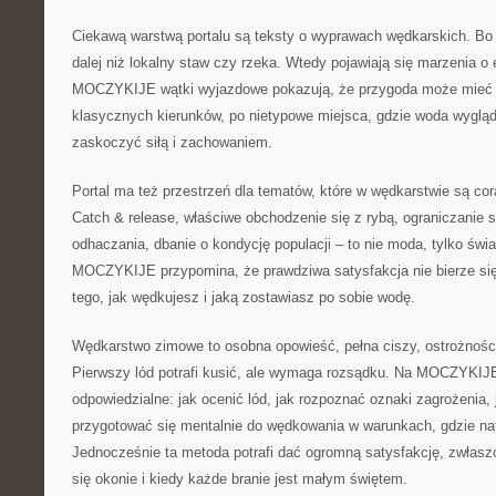
Ciekawą warstwą portalu są teksty o wyprawach wędkarskich. Bo
dalej niż lokalny staw czy rzeka. Wtedy pojawiają się marzenia 
MOCZYKIJE wątki wyjazdowe pokazują, że przygoda może mieć w
klasycznych kierunków, po nietypowe miejsca, gdzie woda wygląda
zaskoczyć siłą i zachowaniem.
Portal ma też przestrzeń dla tematów, które w wędkarstwie są cor
Catch & release, właściwe obchodzenie się z rybą, ograniczanie s
odhaczania, dbanie o kondycję populacji – to nie moda, tylko świ
MOCZYKIJE przypomina, że prawdziwa satysfakcja nie bierze się 
tego, jak wędkujesz i jaką zostawiasz po sobie wodę.
Wędkarstwo zimowe to osobna opowieść, pełna ciszy, ostrożności
Pierwszy lód potrafi kusić, ale wymaga rozsądku. Na MOCZYKIJE
odpowiedzialne: jak ocenić lód, jak rozpoznać oznaki zagrożenia, j
przygotować się mentalnie do wędkowania w warunkach, gdzie na
Jednocześnie ta metoda potrafi dać ogromną satysfakcję, zwłaszc
się okonie i kiedy każde branie jest małym świętem.