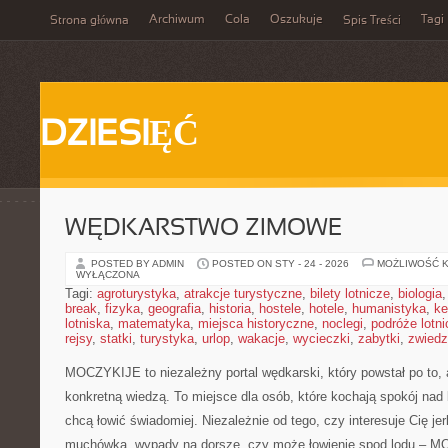
Archiwum
Cola
Oszukuje
Tagi
Strona główna
Spis Treści
DZIESIĘĆ
WĘDKARSTWO ZIMOWE
POSTED BY ADMIN
POSTED ON STY - 24 - 2026
MOŻLIWOŚĆ 
WYŁĄCZONA
Tagi:
agroturystyka
,
atrakcje turystyczne
,
bilety lotnicze
,
biologia
break
,
fizyka
,
geografia
,
historia
,
hostele
,
hotele
,
humanistyka
,
ke
lotniska
,
matematyka
,
miejsca historyczne
,
noclegi
,
podróże lotn
rejsy
,
statki
,
turystyka
,
urlop
,
wakacje
,
wycieczki
,
zabytki
,
zwiedz
MOCZYKIJE to niezależny portal wędkarski, który powstał po to,
konkretną wiedzą. To miejsce dla osób, które kochają spokój nad
chcą łowić świadomiej. Niezależnie od tego, czy interesuje Cię jer
muchówka, wypady na dorsze, czy może łowienie spod lodu – 