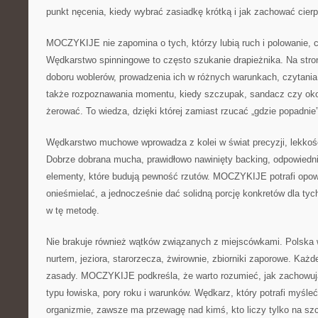
punkt nęcenia, kiedy wybrać zasiadkę krótką i jak zachować cierp
MOCZYKIJE nie zapomina o tych, którzy lubią ruch i polowanie, cz
Wędkarstwo spinningowe to często szukanie drapieżnika. Na stron
doboru woblerów, prowadzenia ich w różnych warunkach, czytania 
także rozpoznawania momentu, kiedy szczupak, sandacz czy ok
żerować. To wiedza, dzięki której zamiast rzucać „gdzie popadnie
Wędkarstwo muchowe wprowadza z kolei w świat precyzji, lekkości
Dobrze dobrana mucha, prawidłowo nawinięty backing, odpowiednie 
elementy, które budują pewność rzutów. MOCZYKIJE potrafi opowi
onieśmielać, a jednocześnie dać solidną porcję konkretów dla tych
w tę metodę.
Nie brakuje również wątków związanych z miejscówkami. Polska 
nurtem, jeziora, starorzecza, żwirownie, zbiorniki zaporowe. Każ
zasady. MOCZYKIJE podkreśla, że warto rozumieć, jak zachowują
typu łowiska, pory roku i warunków. Wędkarz, który potrafi myśl
organizmie, zawsze ma przewagę nad kimś, kto liczy tylko na sz