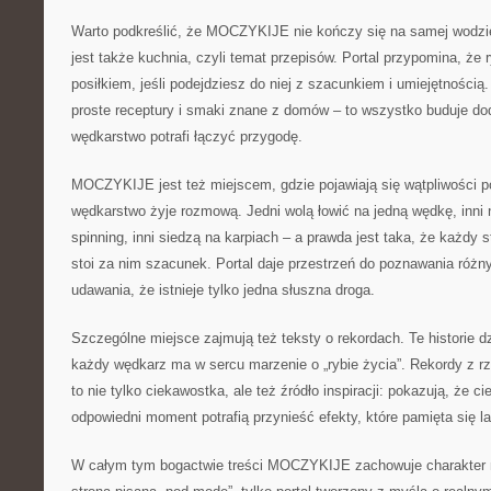
Warto podkreślić, że MOCZYKIJE nie kończy się na samej wodzi
jest także kuchnia, czyli temat przepisów. Portal przypomina, ż
posiłkiem, jeśli podejdziesz do niej z szacunkiem i umiejętnością.
proste receptury i smaki znane z domów – to wszystko buduje do
wędkarstwo potrafi łączyć przygodę.
MOCZYKIJE jest też miejscem, gdzie pojawiają się wątpliwości 
wędkarstwo żyje rozmową. Jedni wolą łowić na jedną wędkę, inni n
spinning, inni siedzą na karpiach – a prawda jest taka, że każdy s
stoi za nim szacunek. Portal daje przestrzeń do poznawania różn
udawania, że istnieje tylko jedna słuszna droga.
Szczególne miejsce zajmują też teksty o rekordach. Te historie d
każdy wędkarz ma w sercu marzenie o „rybie życia”. Rekordy z rz
to nie tylko ciekawostka, ale też źródło inspiracji: pokazują, że ci
odpowiedni moment potrafią przynieść efekty, które pamięta się la
W całym tym bogactwie treści MOCZYKIJE zachowuje charakter ni