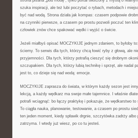
strona pisana „pod modę”, tylko portal tworzony z myślą o realny
szuka inspiracji, ale też lubi poczytać o rybach, metodach i miej
być nad wodą. Strona działa jak kompas: czasem podpowie drobny
na czynniki pierwsze, a czasem po prostu pozwoli poczuć ten klim
człowiek znów chce spakować wędki i wyjść o świcie.
Jeżeli miałbyś opisać MOCZYKIJE jednym zdaniem, to byłoby to:
ściemy. To serwis dla tych, którzy chcą łowić ryby z głową, ale ni
przyjemności. Dla tych, którzy potrafią cieszyć się drobnym ok
szczupakiem. Dla tych, którzy lubią technikę i sprzęt, ale nadal 
jest to, co dzieje się nad wodą: emocje.
MOCZYKIJE zaprasza do świata, w którym każdy sezon jest inny
lekcją, a każdy wędkarz ma swoje małe tajemnice. I właśnie dlate
potrafi wciągnąć: bo łączy praktykę i pokazuje, że wędkarstwo to s
To ciągła nauka, planowanie, testowanie, a czasem po prostu sied
ten jeden moment, kiedy spławik drgnie, szczytówka zadrży albo 
zatrzyma. I wtedy już wiesz, po co tu jesteś.