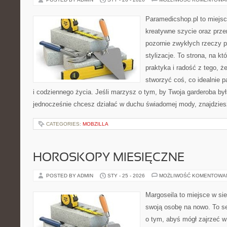
Paramedicshop.pl to miejsc
kreatywne szycie oraz przer
pozornie zwykłych rzeczy 
stylizacje. To strona, na któ
praktyka i radość z tego, 
stworzyć coś, co idealnie p
i codziennego życia. Jeśli marzysz o tym, by Twoja garderoba był
jednocześnie chcesz działać w duchu świadomej mody, znajdzie
CATEGORIES:
MOBZILLA
HOROSKOPY MIESIĘCZNE
POSTED BY ADMIN
STY - 25 - 2026
MOŻLIWOŚĆ KOMENTOWA
Margoseila to miejsce w si
swoją osobę na nowo. To se
o tym, abyś mógł zajrzeć w 