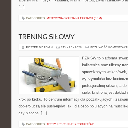
alpejski kraj muzyki i kawiarni, kraina mostów, piwa i zamków oraz k
[…]
CATEGORIES:
MEDYCYNA OPARTA NA FAKTACH (EBM)
TRENING SIŁOWY
POSTED BY ADMIN
STY - 25 - 2026
MOŻLIWOŚĆ KOMENTOWA
PZKiSW to platforma stworz
kalistenics oraz uliczny tre
sprawdzonych wskazówek,
wytrzymałość bez konieczn
profesjonalnej siłowni, a 
ciele, ta strona jest dokład
krok po kroku. To centrum informacji dla początkujących i zaawa
dopiero uczą się push-upów, jak i dla osób polujących na muscle-up
czy planche. […]
CATEGORIES:
TESTY I RECENZJE PRODUKTÓW