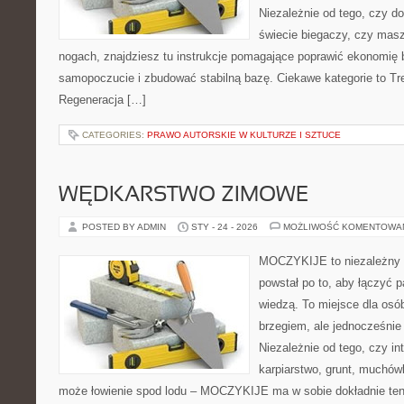
Niezależnie od tego, czy d
świecie biegaczy, czy masz
nogach, znajdziesz tu instrukcje pomagające poprawić ekonomię 
samopoczucie i zbudować stabilną bazę. Ciekawe kategorie to Tren
Regeneracja […]
CATEGORIES:
PRAWO AUTORSKIE W KULTURZE I SZTUCE
WĘDKARSTWO ZIMOWE
POSTED BY ADMIN
STY - 24 - 2026
MOŻLIWOŚĆ KOMENTOWA
MOCZYKIJE to niezależny p
powstał po to, aby łączyć 
wiedzą. To miejsce dla osó
brzegiem, ale jednocześnie
Niezależnie od tego, czy in
karpiarstwo, grunt, muchów
może łowienie spod lodu – MOCZYKIJE ma w sobie dokładnie ten 