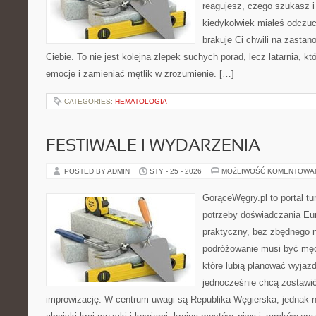
reagujesz, czego szukasz i
kiedykolwiek miałeś odczuc
brakuje Ci chwili na zastano
Ciebie. To nie jest kolejna zlepek suchych porad, lecz latarnia,
emocje i zamieniać mętlik w zrozumienie. […]
CATEGORIES:
HEMATOLOGIA
FESTIWALE I WYDARZENIA
POSTED BY ADMIN
STY - 25 - 2026
MOŻLIWOŚĆ KOMENTOWA
GorąceWęgry.pl to portal tu
potrzeby doświadczania Eu
praktyczny, bez zbędnego n
podróżowanie musi być męc
które lubią planować wyjazd
jednocześnie chcą zostawić
improwizację. W centrum uwagi są Republika Węgierska, jednak nat