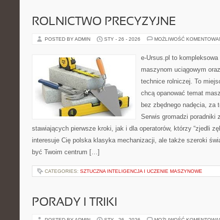
ROLNICTWO PRECYZYJNE
POSTED BY ADMIN
STY - 26 - 2026
MOŻLIWOŚĆ KOMENTOWA
e-Ursus.pl to kompleksowa
maszynom uciągowym oraz 
technice rolniczej. To miej
chcą opanować temat maszy
bez zbędnego nadęcia, za t
Serwis gromadzi poradniki 
stawiających pierwsze kroki, jak i dla operatorów, którzy “zjedli zę
interesuje Cię polska klasyka mechanizacji, ale także szeroki świ
być Twoim centrum […]
CATEGORIES:
SZTUCZNA INTELIGENCJA I UCZENIE MASZYNOWE
PORADY I TRIKI
POSTED BY ADMIN
STY - 26 - 2026
MOŻLIWOŚĆ KOMENTOWA