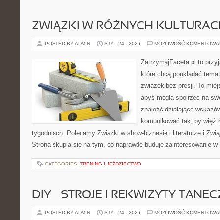
ZWIĄZKI W RÓŻNYCH KULTURAC
POSTED BY ADMIN
STY - 24 - 2026
MOŻLIWOŚĆ KOMENTOWA
ZatrzymajFaceta.pl to przyj
które chcą poukładać temat 
związek bez presji. To mie
abyś mogła spojrzeć na swo
znaleźć działające wskazów
komunikować tak, by więź n
tygodniach. Polecamy Związki w show-biznesie i literaturze i Zwi
Strona skupia się na tym, co naprawdę buduje zainteresowanie w r
CATEGORIES:
TRENING I JEŹDZIECTWO
DIY – STROJE I REKWIZYTY TANE
POSTED BY ADMIN
STY - 24 - 2026
MOŻLIWOŚĆ KOMENTOWA