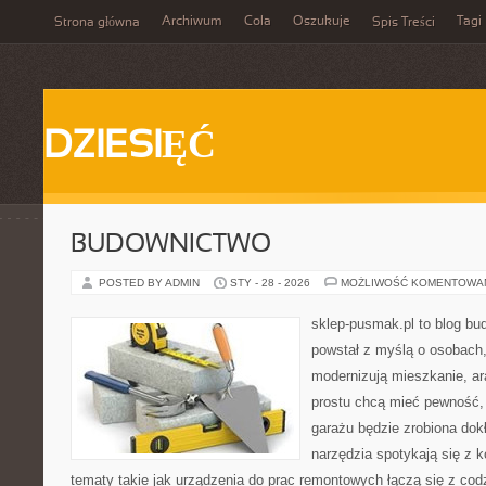
Archiwum
Cola
Oszukuje
Tagi
Strona główna
Spis Treści
DZIESIĘĆ
BUDOWNICTWO
POSTED BY ADMIN
STY - 28 - 2026
MOŻLIWOŚĆ KOMENTOWA
sklep-pusmak.pl to blog bu
powstał z myślą o osobach
modernizują mieszkanie, ar
prostu chcą mieć pewność,
garażu będzie zrobiona dok
narzędzia spotykają się z 
tematy takie jak urządzenia do prac remontowych łączą się z cod