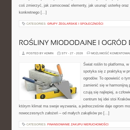
coś zmierzyć, jak zamocować elementy, jak usunąć usterkę oraz
konkretnego […]
CATEGORIES:
GRUPY ŻEGLARSKIE I SPOŁECZNOŚCI
ROŚLINY MIODODAJNE I OGRÓD
POSTED BY ADMIN
STY - 27 - 2026
MOŻLIWOŚĆ KOMENTOWA
Świat roślin to platforma, w
spotyka się z praktyką w pr
ogrodów. To opowieść o tym
zamienić się w harmonijną p
czują się najlepiej, a czło
centrum tej idei stoi Kraków 
którym klimat ma swoje wyzwania, a jednocześnie daje ogrom moż
nowoczesnych założeń – od małych zakątków po […]
CATEGORIES:
FINANSOWANIE ZAKUPU NIERUCHOMOŚCI