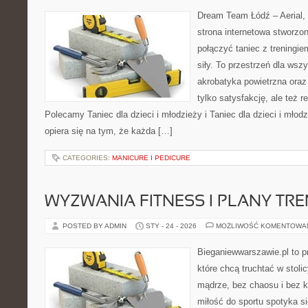
Dream Team Łódź – Aerial, 
strona internetowa stworzon
połączyć taniec z treningie
siły. To przestrzeń dla wszy
akrobatyka powietrzna oraz
tylko satysfakcję, ale też r
Polecamy Taniec dla dzieci i młodzieży i Taniec dla dzieci i mło
opiera się na tym, że każda […]
CATEGORIES:
MANICURE I PEDICURE
WYZWANIA FITNESS I PLANY TR
POSTED BY ADMIN
STY - 24 - 2026
MOŻLIWOŚĆ KOMENTOWA
Bieganiewwarszawie.pl to p
które chcą truchtać w stoli
mądrze, bez chaosu i bez ko
miłość do sportu spotyka si