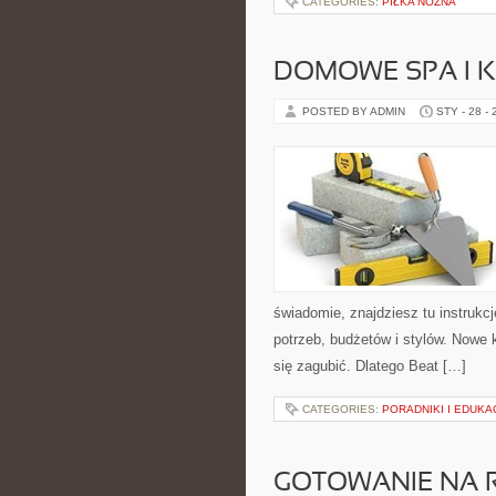
CATEGORIES:
PIŁKA NOŻNA
DOMOWE SPA I K
POSTED BY ADMIN
STY - 28 -
świadomie, znajdziesz tu instrukc
potrzeb, budżetów i stylów. Nowe 
się zagubić. Dlatego Beat […]
CATEGORIES:
PORADNIKI I EDUKA
GOTOWANIE NA 