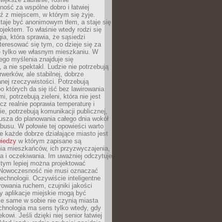
ność za wspólne dobro i łatwiej
ź z miejscem, w którym się żyje.
taje być anonimowym tłem, a staje się
jektem. To właśnie wtedy rodzi się
gia, która sprawia, że sąsiedzi
teresować się tym, co dzieje się za
ie tylko we własnym mieszkaniu. W
ego myślenia znajduje się
 a nie spektakl. Ludzie nie potrzebują
rwerków, ale stabilnej, dobrze
nej rzeczywistości. Potrzebują
o których da się iść bez lawirowania
, potrzebują zieleni, która nie jest
ecz realnie poprawia temperaturę i
, potrzebują komunikacji publicznej,
usza do planowania całego dnia wokół
busu. W połowie tej opowieści warto
 każde dobrze działające miasto jest
wiedzy
w którym zapisane są
ia mieszkańców, ich przyzwyczajenia,
ia i oczekiwania. Im uważniej odczytuje
, tym lepiej można projektować
 Nowoczesność nie musi oznaczać
echnologii. Oczywiście inteligentne
owania ruchem, czujniki jakości
y aplikacje miejskie mogą być
le same w sobie nie czynią miasta
chnologia ma sens tylko wtedy, gdy
kowi. Jeśli dzięki niej senior łatwiej