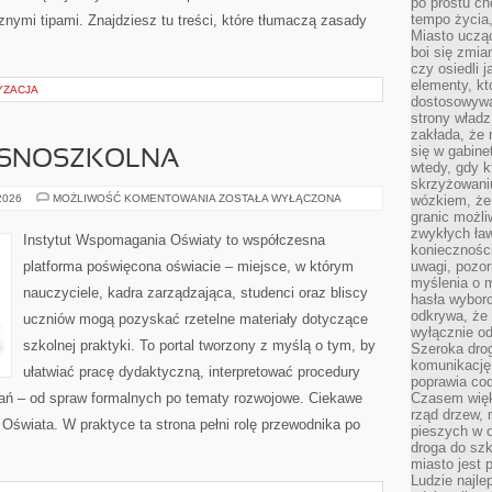
po prostu ch
tempo życia,
nymi tipami. Znajdziesz tu treści, które tłumaczą zasady
Miasto ucząc
boi się zmia
czy osiedli 
elementy, kt
YZACJA
dostosowywa
strony władz
zakłada, że 
się w gabine
ESNOSZKOLNA
wtedy, gdy 
skrzyżowaniu
EDUKACJA
 2026
MOŻLIWOŚĆ KOMENTOWANIA
ZOSTAŁA WYŁĄCZONA
wózkiem, że
WCZESNOSZKOLNA
granic możli
zwykłych ła
Instytut Wspomagania Oświaty to współczesna
koniecznośc
platforma poświęcona oświacie – miejsce, w którym
uwagi, pozor
myślenia o mi
nauczyciele, kadra zarządzająca, studenci oraz bliscy
hasła wybor
odkrywa, że 
uczniów mogą pozyskać rzetelne materiały dotyczące
wyłącznie od
szkolnej praktyki. To portal tworzony z myślą o tym, by
Szeroka dro
komunikację
ułatwiać pracę dydaktyczną, interpretować procedury
poprawia co
ań – od spraw formalnych po tematy rozwojowe. Ciekawe
Czasem więk
rząd drzew, 
 Oświata. W praktyce ta strona pełni rolę przewodnika po
pieszych w 
droga do szk
miasto jest 
Ludzie najlep