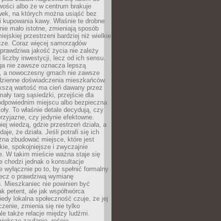
wości albo że w centrum brakuje
wek, na których można usiąść bez
i kupowania kawy. Właśnie te drobne
nie mało istotne, zmieniają sposób
ejskiej przestrzeni bardziej niż wielkie
cze. Coraz więcej samorządów
prawdziwa jakość życia nie zależy
 liczby inwestycji, lecz od ich sensu.
ga nie zawsze oznacza lepszą
, a nowoczesny gmach nie zawsze
dzienne doświadczenia mieszkańców.
szą wartość ma cień dawany przez
mały targ sąsiedzki, przejście dla
odpowiednim miejscu albo bezpieczna
oły. To właśnie detale decydują, czy
przyjazne, czy jedynie efektowne.
iej wiedzą, gdzie przestrzeń działa, a
daje, że działa. Jeśli potrafi się ich
na zbudować miejsce, które jest
zkie, spokojniejsze i zwyczajnie
. W takim mieście ważna staje się
 chodzi jednak o konsultacje
 wyłącznie po to, by spełnić formalny
lecz o prawdziwą wymianę
. Mieszkaniec nie powinien być
ak petent, ale jak współtwórca
iedy lokalna społeczność czuje, że jej
zenie, zmienia się nie tylko
ale także relacje między ludźmi.
większe zaufanie, rośnie