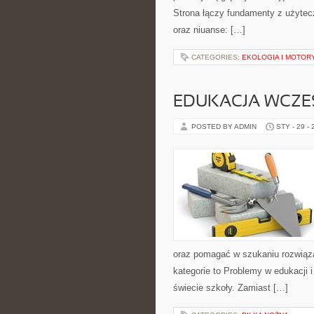
Strona łączy fundamenty z użytecz
oraz niuanse: […]
CATEGORIES:
EKOLOGIA I MOTOR
EDUKACJA WCZ
POSTED BY ADMIN
STY - 29 -
oraz pomagać w szukaniu rozwiąz
kategorie to Problemy w edukacji i
świecie szkoły. Zamiast […]