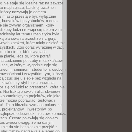
 nie staje się idealne raz na zawsze.
 to mądrzejsze, bardziej uważne i
 którzy nazywają je domem.
 miasto przestaje być wyłącznie
, budynków i przystanków, a coraz
je się żywym organizmem, który
trzeby ludzi i rozwija się razem z nimi.
adziesiąt lat temu urbanistyka była
ką planowania przestrzeni z góry,
nych założeń, które miały działać tak
ystkich. Dziś coraz wyraźniej widać,
sto to nie to, które wygląda
 planie, lecz to, które potrafi
na codzienne potrzeby mieszkańców.
jsce, w którym wygodnie żyje się
dziećmi, seniorom, studentom, osobom
rawnościami i wszystkim tym, którzy
cą czuć się u siebie bez względu na
 zawód czy styl funkcjonowania.
e się od ludzi to przestrzeń, która nie
n. Nie traktuje swoich ulic, skwerów
jako zamkniętych projektów, ale jako
óre można poprawiać, testować i
ć. Taka filozofia wymaga pokory ze
, projektantów i inwestorów, bo
najlepsze odpowiedzi nie zawsze rodzą
tach. Często pojawiają się dopiero
ktoś zwróci uwagę, że na danym
 nie da się bezpiecznie przejść z
 plac zabaw nagrzewa się latem do