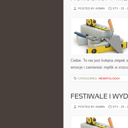
POSTED BY ADMIN
STY - 25 -
Ciebie. To nie jest kolejna zlepe
emocje i zamieniać mętlik w zrozu
CATEGORIES:
HEMATOLOGIA
FESTIWALE I WY
POSTED BY ADMIN
STY - 25 -