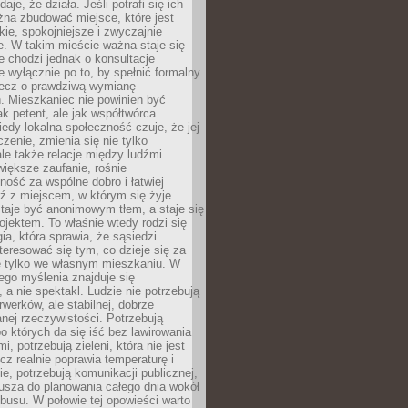
daje, że działa. Jeśli potrafi się ich
na zbudować miejsce, które jest
zkie, spokojniejsze i zwyczajnie
. W takim mieście ważna staje się
 chodzi jednak o konsultacje
 wyłącznie po to, by spełnić formalny
lecz o prawdziwą wymianę
. Mieszkaniec nie powinien być
ak petent, ale jak współtwórca
iedy lokalna społeczność czuje, że jej
zenie, zmienia się nie tylko
ale także relacje między ludźmi.
większe zaufanie, rośnie
ność za wspólne dobro i łatwiej
ź z miejscem, w którym się żyje.
taje być anonimowym tłem, a staje się
jektem. To właśnie wtedy rodzi się
gia, która sprawia, że sąsiedzi
teresować się tym, co dzieje się za
ie tylko we własnym mieszkaniu. W
ego myślenia znajduje się
 a nie spektakl. Ludzie nie potrzebują
rwerków, ale stabilnej, dobrze
nej rzeczywistości. Potrzebują
o których da się iść bez lawirowania
, potrzebują zieleni, która nie jest
ecz realnie poprawia temperaturę i
, potrzebują komunikacji publicznej,
usza do planowania całego dnia wokół
busu. W połowie tej opowieści warto