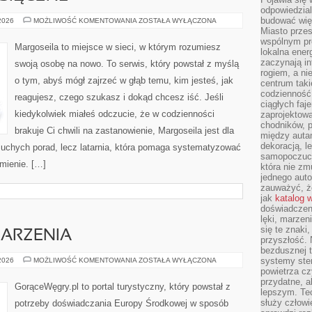
odpowiedzial
budować wię
HOROSKOPY
 2026
MOŻLIWOŚĆ KOMENTOWANIA
ZOSTAŁA WYŁĄCZONA
MIESIĘCZNE
Miasto przes
wspólnym pro
Margoseila to miejsce w sieci, w którym rozumiesz
lokalna ener
zaczynają in
swoją osobę na nowo. To serwis, który powstał z myślą
rogiem, a n
o tym, abyś mógł zajrzeć w głąb temu, kim jesteś, jak
centrum taki
codzienność,
reagujesz, czego szukasz i dokąd chcesz iść. Jeśli
ciągłych faje
kiedykolwiek miałeś odczucie, że w codzienności
zaprojektowa
chodników, p
brakuje Ci chwili na zastanowienie, Margoseila jest dla
między autami
dekoracją, l
k suchych porad, lecz latarnia, która pomaga systematyzować
samopoczucie
mienie. […]
która nie zm
jednego auto
zauważyć, że
jak
katalog 
doświadczen
lęki, marzen
się te znaki
DARZENIA
przyszłość.
bezdusznej t
FESTIWALE
systemy ster
 2026
MOŻLIWOŚĆ KOMENTOWANIA
ZOSTAŁA WYŁĄCZONA
I
powietrza cz
WYDARZENIA
przydatne, a
GorąceWęgry.pl to portal turystyczny, który powstał z
lepszym. Te
służy człowie
potrzeby doświadczania Europy Środkowej w sposób