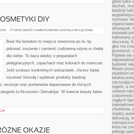
gdzie tylko u
słuchać, moż
bardziej lud
wygodniejsze
OSMETYKI DIY
rozmowa. Nie
organizowane
obowiązek, 
DOMOWE
 2026
MOŻLIWOŚĆ KOMENTOWANIA
ZOSTAŁA WYŁĄCZONA
doświadczeń
SPA
I
traktowany j
KOSMETYKI
Beat the boredom to miejsce stworzone po to, by
otoczenia. K
DIY
głos ma znac
pokonać znużenie i zamienić codzienną rutynę w chwilę
przestrzeń, 
Pojawia się 
dla siebie. To baza wiedzy o preparatach
odpowiedzial
pielęgnacyjnych, zapachach oraz kolorach do manicure.
budować wię
Miasto przes
Jeśli szukasz konkretnych wskazówek, chcesz lepiej
wspólnym pro
rozumieć formułę i wybierać produkty bardziej
lokalna ener
zaczynają in
je, recenzje oraz porównania dopasowane do różnych
rogiem, a n
centrum taki
kategorie to Akcesoria i Demakijaż. W świecie beauty łatwo
codzienność,
ciągłych faje
zaprojektowa
chodników, p
CJA
między autami
dekoracją, l
samopoczucie
która nie zm
RÓŻNE OKAZJE
jednego auto