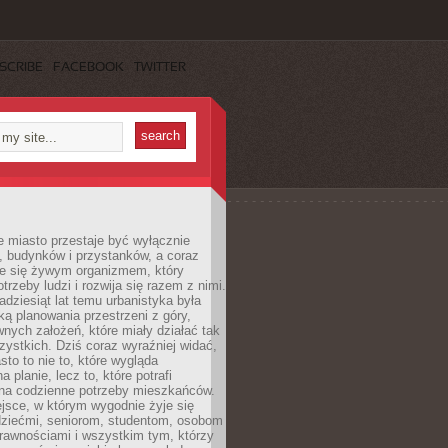
SCRIBE
FACEBOOK
TWITTER
 miasto przestaje być wyłącznie
, budynków i przystanków, a coraz
je się żywym organizmem, który
trzeby ludzi i rozwija się razem z nimi.
adziesiąt lat temu urbanistyka była
ką planowania przestrzeni z góry,
nych założeń, które miały działać tak
ystkich. Dziś coraz wyraźniej widać,
sto to nie to, które wygląda
 planie, lecz to, które potrafi
na codzienne potrzeby mieszkańców.
jsce, w którym wygodnie żyje się
dziećmi, seniorom, studentom, osobom
rawnościami i wszystkim tym, którzy