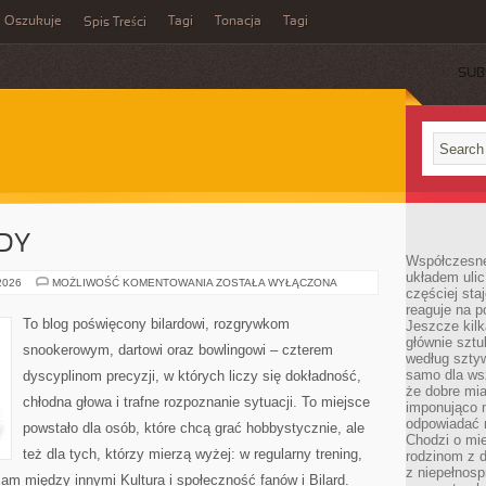
Oszukuje
Tagi
Tonacja
Tagi
Spis Treści
SUB
ODY
Współczesne
układem ulic
TURNIEJE
 2026
MOŻLIWOŚĆ KOMENTOWANIA
ZOSTAŁA WYŁĄCZONA
częściej sta
I
ZAWODY
reaguje na po
To blog poświęcony bilardowi, rozgrywkom
Jeszcze kilk
głównie sztu
snookerowym, dartowi oraz bowlingowi – czterem
według sztyw
samo dla wsz
dyscyplinom precyzji, w których liczy się dokładność,
że dobre mia
chłodna głowa i trafne rozpoznanie sytuacji. To miejsce
imponująco na
odpowiadać 
powstało dla osób, które chcą grać hobbystycznie, ale
Chodzi o mie
też dla tych, którzy mierzą wyżej: w regularny trening,
rodzinom z 
z niepełnosp
cam między innymi Kultura i społeczność fanów i Bilard.