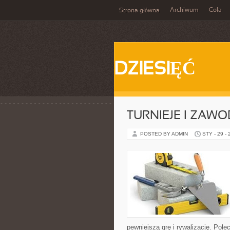
Archiwum
Cola
Strona główna
DZIESIĘĆ
TURNIEJE I ZAW
POSTED BY ADMIN
STY - 29 -
pewniejszą grę i rywalizację. Pole