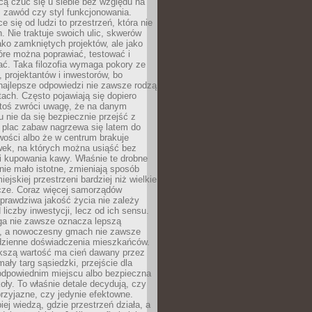
cą czuć się u siebie bez względu na
 zawód czy styl funkcjonowania.
e się od ludzi to przestrzeń, która nie
n. Nie traktuje swoich ulic, skwerów
jako zamkniętych projektów, ale jako
óre można poprawiać, testować i
ć. Taka filozofia wymaga pokory ze
, projektantów i inwestorów, bo
najlepsze odpowiedzi nie zawsze rodzą
tach. Często pojawiają się dopiero
ktoś zwróci uwagę, że na danym
 nie da się bezpiecznie przejść z
 plac zabaw nagrzewa się latem do
wości albo że w centrum brakuje
wek, na których można usiąść bez
i kupowania kawy. Właśnie te drobne
nie mało istotne, zmieniają sposób
ejskiej przestrzeni bardziej niż wielkie
cze. Coraz więcej samorządów
prawdziwa jakość życia nie zależy
 liczby inwestycji, lecz od ich sensu.
ga nie zawsze oznacza lepszą
, a nowoczesny gmach nie zawsze
dzienne doświadczenia mieszkańców.
szą wartość ma cień dawany przez
mały targ sąsiedzki, przejście dla
odpowiednim miejscu albo bezpieczna
oły. To właśnie detale decydują, czy
przyjazne, czy jedynie efektowne.
iej wiedzą, gdzie przestrzeń działa, a