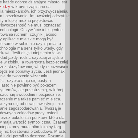
 każde dobrze działające miasto jest
wiedzy
w którym zapisane są
ia mieszkańców, ich przyzwyczajenia,
ia i oczekiwania. Im uważniej odczytuje
, tym lepiej można projektować
 Nowoczesność nie musi oznaczać
echnologii. Oczywiście inteligentne
owania ruchem, czujniki jakości
y aplikacje miejskie mogą być
le same w sobie nie czynią miasta
chnologia ma sens tylko wtedy, gdy
kowi. Jeśli dzięki niej senior łatwiej
kład jazdy, rodzic szybciej znajdzie
e w żłobku, a rowerzysta bezpieczniej
rzez skrzyżowanie, wtedy rzeczywiście
rzędziem poprawy życia. Jeśli jednak
nie do tworzenia wizerunku
ci, szybko staje się pustym
iasto nie powinno być pokazem
ystemów, ale przestrzenią, w której
czuć się swobodnie i bezpiecznie.
czenie ma także pamięć miejsca.
aczyna się od nowej inwestycji i nie
lanie zagospodarowania. Tworzą je
c, dawnych zakładów pracy, osiedli
rzez pokolenia i punktów, które dla
 mają wartość symboliczną. Czasem
 niepozorny mural albo lokalny targ
ej niż kosztowna przebudowa. Miasto
d ludzi potrafi to dostrzec. Rozumie,