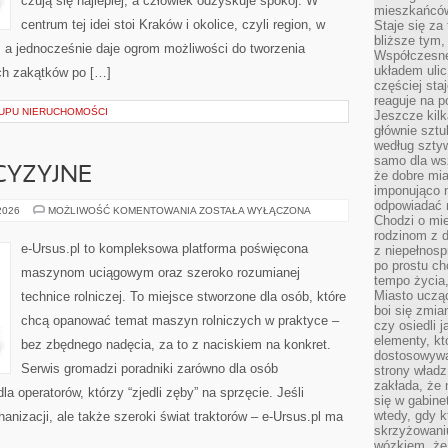
czują się najlepiej, a człowiek odzyskuje spokój. W
mieszkańców,
centrum tej idei stoi Kraków i okolice, czyli region, w
Staje się za
bliższe tym,
 a jednocześnie daje ogrom możliwości do tworzenia
Współczesne
układem ulic
ch zakątków po […]
częściej sta
reaguje na po
UPU NIERUCHOMOŚCI
Jeszcze kilk
głównie sztu
według sztyw
samo dla wsz
CYZYJNE
że dobre mia
imponująco na
odpowiadać 
ROLNICTWO
 2026
MOŻLIWOŚĆ KOMENTOWANIA
ZOSTAŁA WYŁĄCZONA
Chodzi o mie
PRECYZYJNE
rodzinom z 
e-Ursus.pl to kompleksowa platforma poświęcona
z niepełnosp
po prostu ch
maszynom uciągowym oraz szeroko rozumianej
tempo życia,
Miasto ucząc
technice rolniczej. To miejsce stworzone dla osób, które
boi się zmia
chcą opanować temat maszyn rolniczych w praktyce –
czy osiedli 
elementy, kt
bez zbędnego nadęcia, za to z naciskiem na konkret.
dostosowywa
Serwis gromadzi poradniki zarówno dla osób
strony władz
zakłada, że 
dla operatorów, którzy “zjedli zęby” na sprzęcie. Jeśli
się w gabine
wtedy, gdy 
anizacji, ale także szeroki świat traktorów – e-Ursus.pl ma
skrzyżowaniu
wózkiem, że