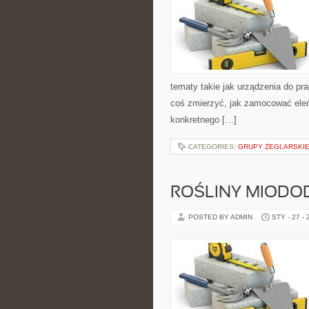
tematy takie jak urządzenia do pr
coś zmierzyć, jak zamocować elem
konkretnego […]
CATEGORIES:
GRUPY ŻEGLARSKIE
ROŚLINY MIODOD
POSTED BY ADMIN
STY - 27 -