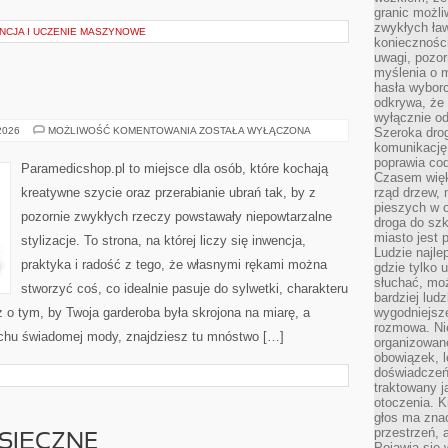
granic możli
zwykłych ła
ENCJA I UCZENIE MASZYNOWE
koniecznośc
uwagi, pozor
myślenia o mi
hasła wybor
odkrywa, że 
wyłącznie od
PORADY
 2026
MOŻLIWOŚĆ KOMENTOWANIA
ZOSTAŁA WYŁĄCZONA
Szeroka dro
I
komunikację
TRIKI
poprawia co
Paramedicshop.pl to miejsce dla osób, które kochają
Czasem więk
kreatywne szycie oraz przerabianie ubrań tak, by z
rząd drzew, 
pieszych w 
pozornie zwykłych rzeczy powstawały niepowtarzalne
droga do szk
miasto jest 
stylizacje. To strona, na której liczy się inwencja,
Ludzie najlep
praktyka i radość z tego, że własnymi rękami można
gdzie tylko u
słuchać, moż
stworzyć coś, co idealnie pasuje do sylwetki, charakteru
bardziej lud
z o tym, by Twoja garderoba była skrojona na miarę, a
wygodniejsze
rozmowa. Nie
uchu świadomej mody, znajdziesz tu mnóstwo […]
organizowane
obowiązek, 
doświadczeń
traktowany j
otoczenia. K
głos ma znac
przestrzeń, 
SIĘCZNE
Pojawia się 