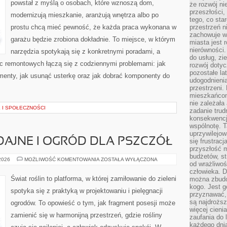
powstał z myślą o osobach, które wznoszą dom,
że rozwój n
przeszłości,
modernizują mieszkanie, aranżują wnętrza albo po
tego, co sta
prostu chcą mieć pewność, że każda praca wykonana w
przestrzeń n
zachowuje w
garażu będzie zrobiona dokładnie. To miejsce, w którym
miasta jest 
nierówności.
narzędzia spotykają się z konkretnymi poradami, a
do usług, zie
ac remontowych łączą się z codziennymi problemami: jak
rozwój dotyc
pozostałe l
enty, jak usunąć usterkę oraz jak dobrać komponenty do
udogodnienia
przestrzeni.
mieszkańcom
nie zależał
 I SPOŁECZNOŚCI
zadanie trud
konsekwencji
wspólnotę. T
uprzywilejow
AJNE I OGRÓD DLA PSZCZÓŁ
się frustracj
przyszłość m
budżetów, st
ROŚLINY
 2026
MOŻLIWOŚĆ KOMENTOWANIA
ZOSTAŁA WYŁĄCZONA
od wrażliwo
MIODODAJNE
I
człowieka. D
OGRÓD
Świat roślin to platforma, w której zamiłowanie do zieleni
można zbudo
DLA
kogo. Jest g
PSZCZÓŁ
spotyka się z praktyką w projektowaniu i pielęgnacji
przyznawać,
są najdrożs
ogrodów. To opowieść o tym, jak fragment posesji może
więcej cieni
zamienić się w harmonijną przestrzeń, gdzie rośliny
zaufania do 
każdego dnia