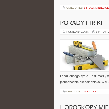
CATEGORIES:
SZTUCZNA INTELIG
PORADY I TRIKI
POSTED BY ADMIN
STY - 26 -
i codziennego życia. Jeśli marzys
jednocześnie chcesz działać w d
CATEGORIES:
MOBZILLA
HOROSKOPY MIE