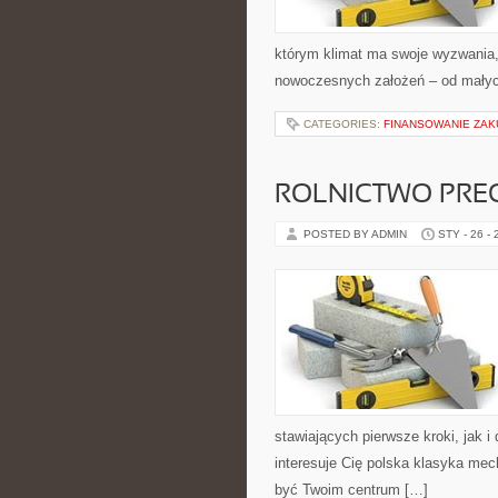
którym klimat ma swoje wyzwania,
nowoczesnych założeń – od mały
CATEGORIES:
FINANSOWANIE ZAK
ROLNICTWO PRE
POSTED BY ADMIN
STY - 26 -
stawiających pierwsze kroki, jak i 
interesuje Cię polska klasyka mech
być Twoim centrum […]