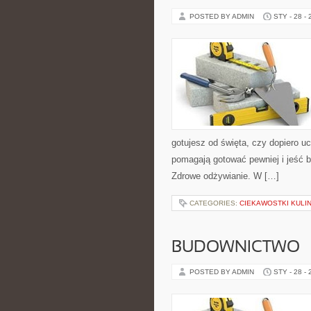
POSTED BY ADMIN
STY - 28 -
gotujesz od święta, czy dopiero u
pomagają gotować pewniej i jeść 
Zdrowe odżywianie. W […]
CATEGORIES:
CIEKAWOSTKI KULI
BUDOWNICTWO
POSTED BY ADMIN
STY - 28 -