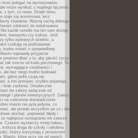
ie musi polegać na wymazywaniu
 ale może wynikać z mądrego łączenia
re, z tym, co nowe. Dzięki temu
ie staje się anonimowa, lecz
łasny charakter. Ważną cechą dobrego
również zdolność do redukowania
 Nie każde osiedle ma ten sam dostęp
leni, transportu czy kultury. Jeśli
zy tylko wybranych dzielnic, a
atami czekają na podstawowe
, trudno mówić o sprawiedliwej
 Miasto naprawdę przyjazne
 powinno dbać o to, aby jakość życia
a aż tak mocno od kodu pocztowego. To
ne, wymagające cierpliwości i
, ale bez niego trudno budować
am, gdzie jedni czują się
ani, a inni pomijani, szybko pojawiają
a i brak zaufania. Ostatecznie
iast nie zależy wyłącznie od
rategii i planów inwestycyjnych. Zależy
ści na codzienne doświadczenie
obre miasto nie pyta jedynie, co
wać, ale przede wszystkim po co i dla
otowe słuchać, poprawiać błędy i
 że najlepsze rozwiązania nie zawsze
ze. Czasem wystarczy mniej hałasu,
a, krótsza droga do szkoły i odrobina
ludzi, którzy korzystają z przestrzeni
. Miasto, które uczy się od swoich