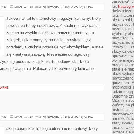
zauważyć, że
jak
katalog 
GOTOWANIE
 2026
MOŻLIWOŚĆ KOMENTOWANIA
ZOSTAŁA WYŁĄCZONA
NA
doświadczen
RÓŻNE
lęki, marzen
OKAZJE
JakieSmaki.pl to internetowy magazyn kulinarny, który
się te znaki
przyszłość.
powstał po to, by odczarowywać kuchenne wyzwania i
bezdusznej t
zamieniać zwykłe posiłki w smaczne momenty. To
systemy ster
powietrza cz
zakątek, gdzie pomysły na dania spotykają się z
przydatne, a
lepszym. Te
poradami, a kuchnia przestaje być obowiązkiem, a staje
służy człowie
się kreatywną zabawą. Niezależnie od tego, czy
sprawdzi roz
wolne miejsc
czysz się podstaw, znajdziesz tu podpowiedzi, które
przejedzie p
bardziej świadomie. Polecamy Eksperymenty kulinarne i
staje się na
służy wyłącz
nowoczesnoś
gadżetem. M
możliwości s
NARNE
ludzie mogą 
Ogromne zna
Miasto nie z
kończy na p
historie uli
budowanych p
BUDOWNICTWO
 2026
MOŻLIWOŚĆ KOMENTOWANIA
ZOSTAŁA WYŁĄCZONA
mieszkańców
stary skwer,
znaczą więc
sklep-pusmak.pl to blog budowlano-remontowy, który
uczące się o