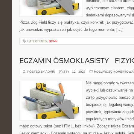
odsłonie, ale także o aroma
wypieczonym ciastem, ciąg
dodatkami dopasowanymi do
Pizza Dog Field liczy się praktyka, czyli konkret: jak przygotować 
jak prowadzić wyprażanie i jak dojść do tego momentu, […]
CATEGORIES:
BONN
EGZAMIN ÓSMOKLASISTY – FIZY
POSTED BY ADMIN
STY - 12 - 2026
MOŻLIWOŚĆ KOMENTOWA
Nie mogę pomóc w tworzeniu
wycieki lub oszukiwanie na
za to przygotować bardzo d
bezpiecznej, legalnej wersji
powtórek, typowania zagad
popularnych motywów i zad
masz gotowy tekst (bez HTML, bez linków). Zobacz także Egzami
Język niemiecki i Egzamin wstępny na studia – Język polski. Sql