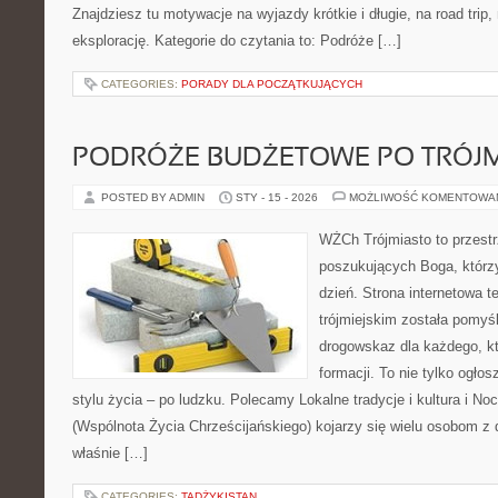
Znajdziesz tu motywacje na wyjazdy krótkie i długie, na road trip,
eksplorację. Kategorie do czytania to: Podróże […]
CATEGORIES:
PORADY DLA POCZĄTKUJĄCYCH
PODRÓŻE BUDŻETOWE PO TRÓJM
POSTED BY ADMIN
STY - 15 - 2026
MOŻLIWOŚĆ KOMENTOWA
WŻCh Trójmiasto to przest
poszukujących Boga, którz
dzień. Strona internetowa te
trójmiejskim została pomyś
drogowskaz dla każdego, k
formacji. To nie tylko ogłos
stylu życia – po ludzku. Polecamy Lokalne tradycje i kultura i Noc
(Wspólnota Życia Chrześcijańskiego) kojarzy się wielu osobom z 
właśnie […]
CATEGORIES:
TADŻYKISTAN