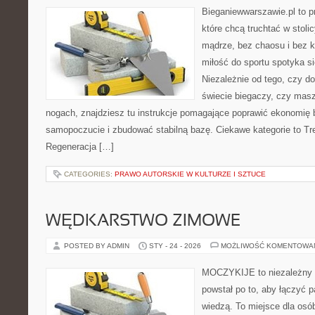
Bieganiewwarszawie.pl to p
które chcą truchtać w stoli
mądrze, bez chaosu i bez ko
miłość do sportu spotyka si
Niezależnie od tego, czy d
świecie biegaczy, czy masz
nogach, znajdziesz tu instrukcje pomagające poprawić ekonomię 
samopoczucie i zbudować stabilną bazę. Ciekawe kategorie to Tren
Regeneracja […]
CATEGORIES:
PRAWO AUTORSKIE W KULTURZE I SZTUCE
WĘDKARSTWO ZIMOWE
POSTED BY ADMIN
STY - 24 - 2026
MOŻLIWOŚĆ KOMENTOWA
MOCZYKIJE to niezależny p
powstał po to, aby łączyć 
wiedzą. To miejsce dla osó