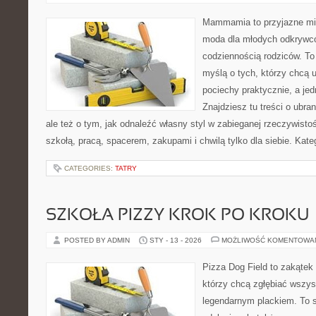
Mammamia to przyjazne mie
moda dla młodych odkrywcó
codziennością rodziców. To
myślą o tych, którzy chcą u
pociechy praktycznie, a je
Znajdziesz tu treści o ubra
ale też o tym, jak odnaleźć własny styl w zabieganej rzeczywist
szkołą, pracą, spacerem, zakupami i chwilą tylko dla siebie. Kate
CATEGORIES:
TATRY
SZKOŁA PIZZY KROK PO KROKU
POSTED BY ADMIN
STY - 13 - 2026
MOŻLIWOŚĆ KOMENTOWA
Pizza Dog Field to zakątek
którzy chcą zgłębiać wszys
legendarnym plackiem. To s