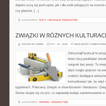
dopiero uczą się push-upów, jak i dla osób polujących na muscle-up
czy planche. […]
CATEGORIES:
TESTY I RECENZJE PRODUKTÓW
ZWIĄZKI W RÓŻNYCH KULTURAC
POSTED BY ADMIN
STY - 24 - 2026
MOŻLIWOŚĆ KOMENTOWA
ZatrzymajFaceta.pl to przyj
które chcą poukładać temat 
związek bez presji. To mie
abyś mogła spojrzeć na swo
znaleźć działające wskazów
komunikować tak, by więź n
tygodniach. Polecamy Związki w show-biznesie i literaturze i Zwi
Strona skupia się na tym, co naprawdę buduje zainteresowanie w r
CATEGORIES:
TRENING I JEŹDZIECTWO