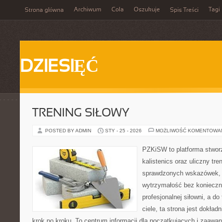
Archiwum
Cola
Oszukuje
Tagi
Strona główna
Spis Treści
DZIESIĘĆ
TRENING SIŁOWY
POSTED BY ADMIN
STY - 25 - 2026
MOŻLIWOŚĆ KOMENTOWA
PZKiSW to platforma stworz
kalistenics oraz uliczny tre
sprawdzonych wskazówek,
wytrzymałość bez konieczn
profesjonalnej siłowni, a 
ciele, ta strona jest dokład
krok po kroku. To centrum informacji dla początkujących i zaawa