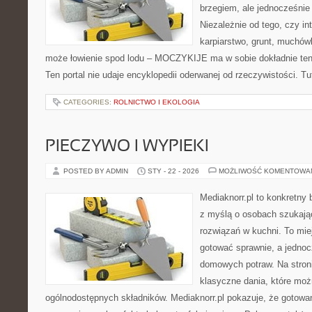
brzegiem, ale jednocześnie
Niezależnie od tego, czy in
karpiarstwo, grunt, muchów
może łowienie spod lodu – MOCZYKIJE ma w sobie dokładnie ten 
Ten portal nie udaje encyklopedii oderwanej od rzeczywistości. Tut
CATEGORIES:
ROLNICTWO I EKOLOGIA
PIECZYWO I WYPIEKI
POSTED BY ADMIN
STY - 22 - 2026
MOŻLIWOŚĆ KOMENTOWA
Mediaknorr.pl to konkretny b
z myślą o osobach szukaj
rozwiązań w kuchni. To miej
gotować sprawnie, a jednoc
domowych potraw. Na stroni
klasyczne dania, które mo
ogólnodostępnych składników. Mediaknorr.pl pokazuje, że gotowa