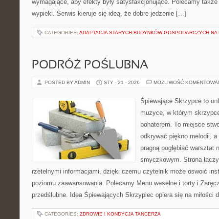
wymagające, aby efekty były satysfakcjonujące. Polecamy także S
wypieki. Serwis kieruje się ideą, że dobre jedzenie […]
CATEGORIES:
ADAPTACJA STARYCH BUDYNKÓW GOSPODARCZYCH NA 
PODRÓŻ POŚLUBNA
POSTED BY ADMIN
STY - 21 - 2026
MOŻLIWOŚĆ KOMENTOWA
Śpiewające Skrzypce to on
muzyce, w którym skrzypce
bohaterem. To miejsce stwo
odkrywać piękno melodii, a 
pragną pogłębiać warsztat 
smyczkowym. Strona łączy
rzetelnymi informacjami, dzięki czemu czytelnik może oswoić ins
poziomu zaawansowania. Polecamy Menu weselne i torty i Zaręcz
przedślubne. Idea Śpiewających Skrzypiec opiera się na miłości 
CATEGORIES:
ZDROWIE I KONDYCJA TANCERZA