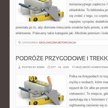
restauracyjnego zaplecza 
składników. To biblioteka p
się zrobić z tego, co częst
napojów, syropów, dodatków
powstała po to, aby domowe mieszanie smaków było proste, a ef
efektownie. Polecamy takie kategorie jak: Alkohole premium i kol
CATEGORIES:
EKOLOGICZNA MOTORYZACJA
PODRÓŻE PRZYGODOWE I TREKK
POSTED BY ADMIN
STY - 16 - 2026
MOŻLIWOŚĆ KOMENTOWA
Polka na Antypodach to tur
myślą o osobach, które mar
wyjazd do Oz albo po prost
ciekawości. To miejsce, gd
spotykają się z historiami z
sightseeing zamienia się 