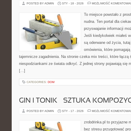
POSTED BY ADMIN
STY - 18 - 2026
MOŻLIWOŚĆ KOMENTOWA
To miejsce powstało z pros
nudna. Ten portal dla ciek
przyswajanie informacji mo
Jeśli kiedykolwiek miałeś 
są oderwane od życia, tutaj
omówienia, które pomagają 
tajemnicze zagadnienia. Na stronie czeka mix treści, które łączą 
niespodziankami ze świata odkryć. Z jednej strony pojawiają się m
[…]
CATEGORIES:
DOM
GIN I TONIK – SZTUKA KOMPOZYC
POSTED BY ADMIN
STY - 17 - 2026
MOŻLIWOŚĆ KOMENTOWA
zrobdrinka.pl to przyjazne 
bez stresu przygotować pro