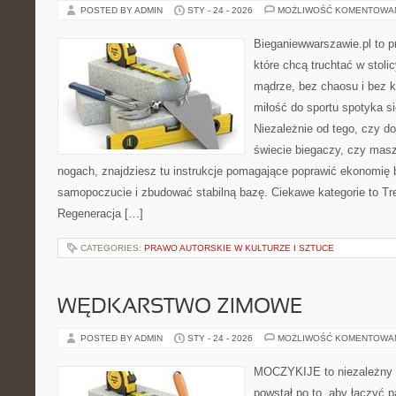
POSTED BY ADMIN
STY - 24 - 2026
MOŻLIWOŚĆ KOMENTOWA
Bieganiewwarszawie.pl to p
które chcą truchtać w stoli
mądrze, bez chaosu i bez ko
miłość do sportu spotyka si
Niezależnie od tego, czy d
świecie biegaczy, czy masz
nogach, znajdziesz tu instrukcje pomagające poprawić ekonomię 
samopoczucie i zbudować stabilną bazę. Ciekawe kategorie to Tren
Regeneracja […]
CATEGORIES:
PRAWO AUTORSKIE W KULTURZE I SZTUCE
WĘDKARSTWO ZIMOWE
POSTED BY ADMIN
STY - 24 - 2026
MOŻLIWOŚĆ KOMENTOWA
MOCZYKIJE to niezależny p
powstał po to, aby łączyć 