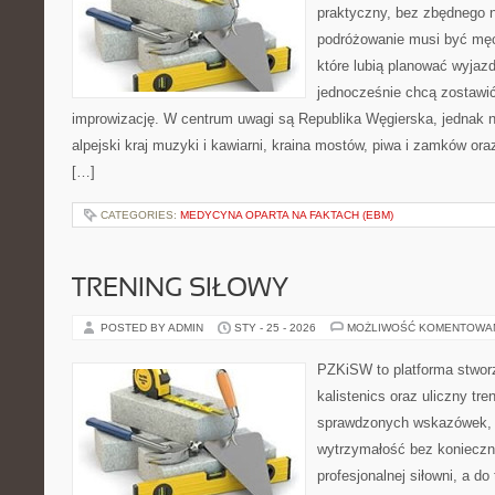
praktyczny, bez zbędnego n
podróżowanie musi być męc
które lubią planować wyjazd
jednocześnie chcą zostawić
improwizację. W centrum uwagi są Republika Węgierska, jednak nat
alpejski kraj muzyki i kawiarni, kraina mostów, piwa i zamków oraz k
[…]
CATEGORIES:
MEDYCYNA OPARTA NA FAKTACH (EBM)
TRENING SIŁOWY
POSTED BY ADMIN
STY - 25 - 2026
MOŻLIWOŚĆ KOMENTOWA
PZKiSW to platforma stworz
kalistenics oraz uliczny tre
sprawdzonych wskazówek,
wytrzymałość bez konieczn
profesjonalnej siłowni, a 