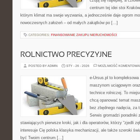
czują się najlepiej, a czło
centrum tej idei stoi Kraków 
którym klimat ma swoje wyzwania, a jednocześnie daje ogrom moż
nowoczesnych założeń – od małych zakątków po […]
CATEGORIES:
FINANSOWANIE ZAKUPU NIERUCHOMOŚCI
ROLNICTWO PRECYZYJNE
POSTED BY ADMIN
STY - 26 - 2026
MOŻLIWOŚĆ KOMENTOWA
e-Ursus.pl to kompleksowa
maszynom uciągowym oraz 
technice rolniczej. To miej
chcą opanować temat maszy
bez zbędnego nadęcia, za t
Serwis gromadzi poradniki 
stawiających pierwsze kroki, jak i dla operatorów, którzy “zjedli zę
interesuje Cię polska klasyka mechanizacji, ale także szeroki świ
być Twoim centrum […]