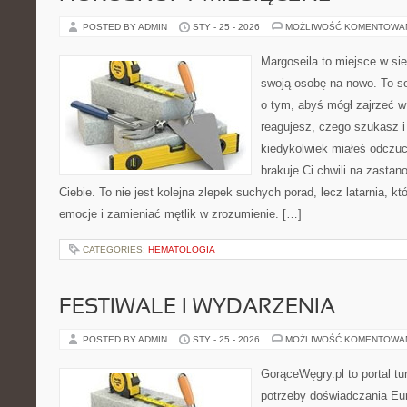
POSTED BY ADMIN
STY - 25 - 2026
MOŻLIWOŚĆ KOMENTOWA
Margoseila to miejsce w si
swoją osobę na nowo. To se
o tym, abyś mógł zajrzeć w 
reagujesz, czego szukasz i
kiedykolwiek miałeś odczuc
brakuje Ci chwili na zastano
Ciebie. To nie jest kolejna zlepek suchych porad, lecz latarnia,
emocje i zamieniać mętlik w zrozumienie. […]
CATEGORIES:
HEMATOLOGIA
FESTIWALE I WYDARZENIA
POSTED BY ADMIN
STY - 25 - 2026
MOŻLIWOŚĆ KOMENTOWA
GorąceWęgry.pl to portal tu
potrzeby doświadczania Eu