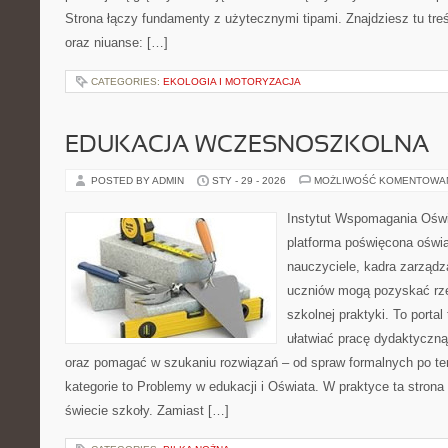
Strona łączy fundamenty z użytecznymi tipami. Znajdziesz tu tre
oraz niuanse: […]
CATEGORIES:
EKOLOGIA I MOTORYZACJA
EDUKACJA WCZESNOSZKOLNA
POSTED BY ADMIN
STY - 29 - 2026
MOŻLIWOŚĆ KOMENTOWA
Instytut Wspomagania Oświ
platforma poświęcona oświa
nauczyciele, kadra zarządza
uczniów mogą pozyskać rze
szkolnej praktyki. To porta
ułatwiać pracę dydaktyczną
oraz pomagać w szukaniu rozwiązań – od spraw formalnych po t
kategorie to Problemy w edukacji i Oświata. W praktyce ta strona 
świecie szkoły. Zamiast […]