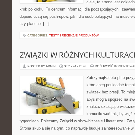
ciele, ta strona jest dokład
krok po kroku. To centrum informacji dla początkujących i zaawa
dopiero uczą się push-upów, jak i dla osób polujących na muscle-up
czy planche. […]
CATEGORIES:
TESTY I RECENZJE PRODUKTÓW
ZWIĄZKI W RÓŻNYCH KULTURAC
POSTED BY ADMIN
STY - 24 - 2026
MOŻLIWOŚĆ KOMENTOWA
ZatrzymajFaceta.pl to przyj
które chcą poukładać temat 
związek bez presji. To mie
abyś mogła spojrzeć na swo
znaleźć działające wskazów
komunikować tak, by więź n
tygodniach. Polecamy Związki w show-biznesie i literaturze i Zwi
Strona skupia się na tym, co naprawdę buduje zainteresowanie w r