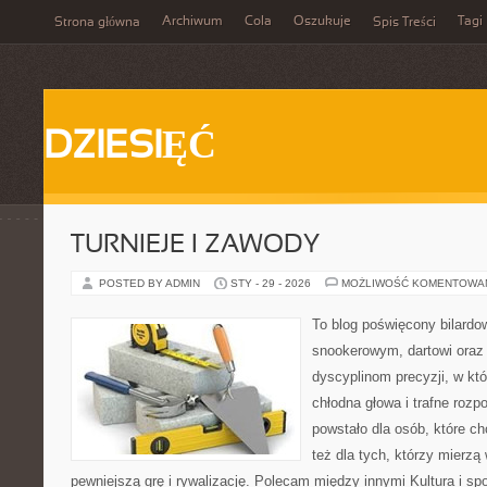
Archiwum
Cola
Oszukuje
Tagi
Strona główna
Spis Treści
DZIESIĘĆ
TURNIEJE I ZAWODY
POSTED BY ADMIN
STY - 29 - 2026
MOŻLIWOŚĆ KOMENTOWA
To blog poświęcony bilardo
snookerowym, dartowi oraz
dyscyplinom precyzji, w któ
chłodna głowa i trafne rozp
powstało dla osób, które ch
też dla tych, którzy mierzą 
pewniejszą grę i rywalizację. Polecam między innymi Kultura i spo