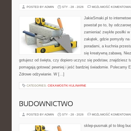
POSTED BY ADMIN
STY - 28 - 2026
MOŻLIWOŚĆ KOMENTOWA
JakieSmaki.pl to internetow
powstał po to, by odczaro
zamieniać zwykłe posiłki 
zakątek, gdzie pomysły na 
poradami, a kuchnia przest
się kreatywną zabawą. Niez
gotujesz od święta, czy dopiero uczysz się podstaw, znajdziesz t
pomagają gotować pewniej i jeść bardziej świadomie. Polecamy E
Zdrowe odżywianie. W […]
CATEGORIES:
CIEKAWOSTKI KULINARNE
BUDOWNICTWO
POSTED BY ADMIN
STY - 28 - 2026
MOŻLIWOŚĆ KOMENTOWA
sklep-pusmak.pl to blog bu