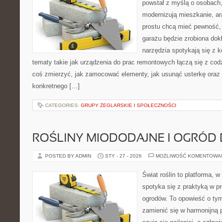
powstał z myślą o osobach
modernizują mieszkanie, ar
prostu chcą mieć pewność,
garażu będzie zrobiona dok
narzędzia spotykają się z 
tematy takie jak urządzenia do prac remontowych łączą się z cod
coś zmierzyć, jak zamocować elementy, jak usunąć usterkę oraz
konkretnego […]
CATEGORIES:
GRUPY ŻEGLARSKIE I SPOŁECZNOŚCI
ROŚLINY MIODODAJNE I OGRÓD
POSTED BY ADMIN
STY - 27 - 2026
MOŻLIWOŚĆ KOMENTOWA
Świat roślin to platforma, w
spotyka się z praktyką w pr
ogrodów. To opowieść o tym
zamienić się w harmonijną p