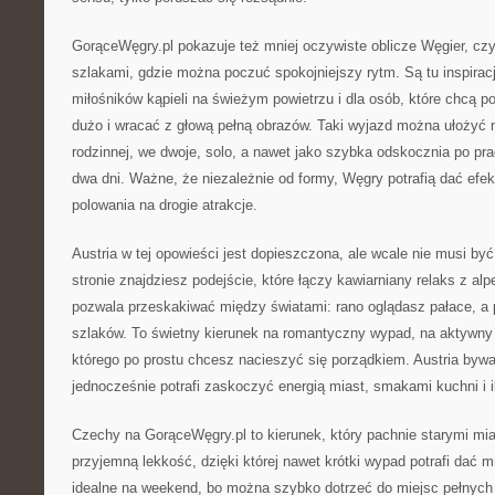
GorąceWęgry.pl pokazuje też mniej oczywiste oblicze Węgier, cz
szlakami, gdzie można poczuć spokojniejszy rytm. Są tu inspiracj
miłośników kąpieli na świeżym powietrzu i dla osób, które chcą p
dużo i wracać z głową pełną obrazów. Taki wyjazd można ułożyć 
rodzinnej, we dwoje, solo, a nawet jako szybka odskocznia po prac
dwa dni. Ważne, że niezależnie od formy, Węgry potrafią dać efe
polowania na drogie atrakcje.
Austria w tej opowieści jest dopieszczona, ale wcale nie musi być
stronie znajdziesz podejście, które łączy kawiarniany relaks z alp
pozwala przeskakiwać między światami: rano oglądasz pałace, a p
szlaków. To świetny kierunek na romantyczny wypad, na aktywny 
którego po prostu chcesz nacieszyć się porządkiem. Austria byw
jednocześnie potrafi zaskoczyć energią miast, smakami kuchni i i
Czechy na GorąceWęgry.pl to kierunek, który pachnie starymi mia
przyjemną lekkość, dzięki której nawet krótki wypad potrafi dać 
idealne na weekend, bo można szybko dotrzeć do miejsc pełnych 