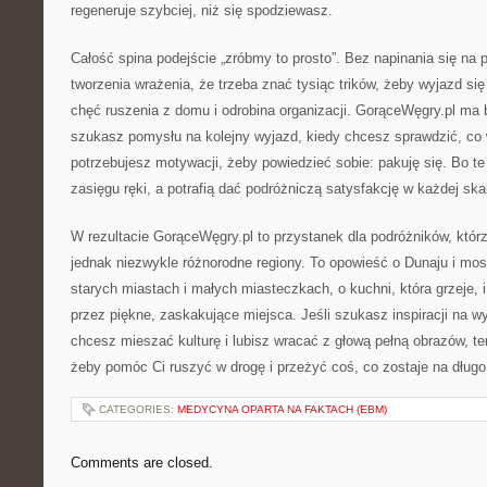
regeneruje szybciej, niż się spodziewasz.
Całość spina podejście „zróbmy to prosto”. Bez napinania się na 
tworzenia wrażenia, że trzeba znać tysiąc trików, żeby wyjazd si
chęć ruszenia z domu i odrobina organizacji. GorąceWęgry.pl ma
szukasz pomysłu na kolejny wyjazd, kiedy chcesz sprawdzić, co 
potrzebujesz motywacji, żeby powiedzieć sobie: pakuję się. Bo te 
zasięgu ręki, a potrafią dać podróżniczą satysfakcję w każdej skal
W rezultacie GorąceWęgry.pl to przystanek dla podróżników, którz
jednak niezwykle różnorodne regiony. To opowieść o Dunaju i mos
starych miastach i małych miasteczkach, o kuchni, która grzeje, i
przez piękne, zaskakujące miejsca. Jeśli szukasz inspiracji na 
chcesz mieszać kulturę i lubisz wracać z głową pełną obrazów, ten 
żeby pomóc Ci ruszyć w drogę i przeżyć coś, co zostaje na długo
CATEGORIES:
MEDYCYNA OPARTA NA FAKTACH (EBM)
Comments are closed.