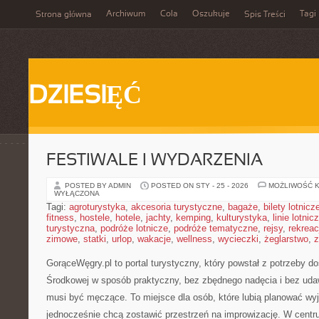
Archiwum
Cola
Oszukuje
Tagi
Strona główna
Spis Treści
DZIESIĘĆ
FESTIWALE I WYDARZENIA
POSTED BY ADMIN
POSTED ON STY - 25 - 2026
MOŻLIWOŚĆ 
WYŁĄCZONA
Tagi:
agroturystyka
,
akcesoria turystyczne
,
bagaże
,
bilety lotnicz
fitness
,
hostele
,
hotele
,
jachty
,
kemping
,
kulturystyka
,
linie lotnic
turystyczna
,
podróże lotnicze
,
podróże tematyczne
,
rejsy
,
rekreac
zimowe
,
statki
,
urlop
,
wakacje
,
wellness
,
wycieczki
,
żeglarstwo
,
z
GorąceWęgry.pl to portal turystyczny, który powstał z potrzeby 
Środkowej w sposób praktyczny, bez zbędnego nadęcia i bez uda
musi być męczące. To miejsce dla osób, które lubią planować wyj
jednocześnie chcą zostawić przestrzeń na improwizację. W centr