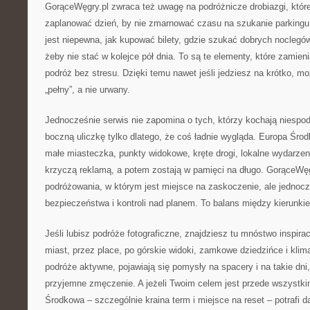
GorąceWęgry.pl zwraca też uwagę na podróżnicze drobiazgi, które 
zaplanować dzień, by nie zmarnować czasu na szukanie parking
jest niepewna, jak kupować bilety, gdzie szukać dobrych noclegów 
żeby nie stać w kolejce pół dnia. To są te elementy, które zamien
podróż bez stresu. Dzięki temu nawet jeśli jedziesz na krótko, m
„pełny”, a nie urwany.
Jednocześnie serwis nie zapomina o tych, którzy kochają niespodz
boczną uliczkę tylko dlatego, że coś ładnie wygląda. Europa Śr
małe miasteczka, punkty widokowe, kręte drogi, lokalne wydarzeni
krzyczą reklamą, a potem zostają w pamięci na długo. GorąceWęg
podróżowania, w którym jest miejsce na zaskoczenie, ale jednocz
bezpieczeństwa i kontroli nad planem. To balans między kierunki
Jeśli lubisz podróże fotograficzne, znajdziesz tu mnóstwo inspirac
miast, przez place, po górskie widoki, zamkowe dziedzińce i klima
podróże aktywne, pojawiają się pomysły na spacery i na takie dni
przyjemne zmęczenie. A jeżeli Twoim celem jest przede wszystki
Środkowa – szczególnie kraina term i miejsce na reset – potrafi 