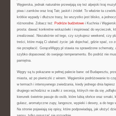
Węgierska, jednak naturalnie przewijają się też alpejski kraj muzyk
piwa i zamków oraz kraj Tatr, jaskiń i źródeł. To właśnie ta czwó
krótkie wypady i dłuższe trasy, bo wszystko jest blisko, a jedno
różnorodne. Zobacz też:
Podróże budżetowe
i Kuchnia i Węgierski
prosta: dawać konkretne wskazówki i inspirować do wycieczek, k
zrealizować. Niezależnie od tego, czy szykujesz weekend, czy pla
treści, które mają Ci ułatwić życie: jak dojechać, gdzie spać, co
nie przepłacić. GorąceWęgry.pl stawia na sprawdzone schematy, a
szybko dopasować do swojego temperamentu. Bo podróż nie musi
pamiętna.
Węgry są tu pokazane w pełnej palecie barw: od Budapesztu, prz
miasta, aż po piwniczki z winem. Węgierskie podróżowanie to c
w termach i intensywnego zwiedzania, kiedy jednego dnia łapiesz
drugiego wchodzisz w zaułki z secesją, których nie da się „odfaj
kierunek świetnie pasuje do osób, które lubią słońce oraz smaki, 
gulasz, aromatyczne zupy, langosze, wypieki i desery, a do tego w
Na stronie pojawiają się opisy, które podpowiadają, jak ułożyć dzi
sensu, tylko poruszać się rozsądnie.