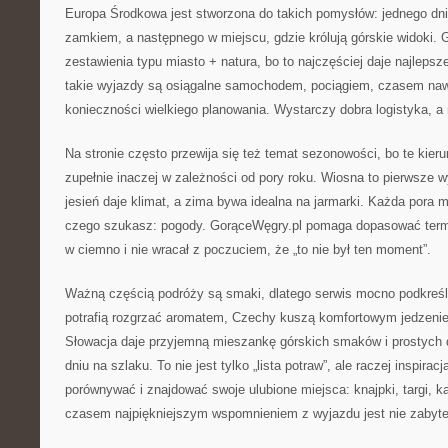
Europa Środkowa jest stworzona do takich pomysłów: jednego dni
zamkiem, a następnego w miejscu, gdzie królują górskie widoki. 
zestawienia typu miasto + natura, bo to najczęściej daje najleps
takie wyjazdy są osiągalne samochodem, pociągiem, czasem na
konieczności wielkiego planowania. Wystarczy dobra logistyka, a
Na stronie często przewija się też temat sezonowości, bo te kieru
zupełnie inaczej w zależności od pory roku. Wiosna to pierwsze wyc
jesień daje klimat, a zima bywa idealna na jarmarki. Każda pora m
czego szukasz: pogody. GorąceWęgry.pl pomaga dopasować termin
w ciemno i nie wracał z poczuciem, że „to nie był ten moment”.
Ważną częścią podróży są smaki, dlatego serwis mocno podkreśl
potrafią rozgrzać aromatem, Czechy kuszą komfortowym jedzeniem
Słowacja daje przyjemną mieszankę górskich smaków i prostych da
dniu na szlaku. To nie jest tylko „lista potraw”, ale raczej inspira
porównywać i znajdować swoje ulubione miejsca: knajpki, targi, ka
czasem najpiękniejszym wspomnieniem z wyjazdu jest nie zabyte