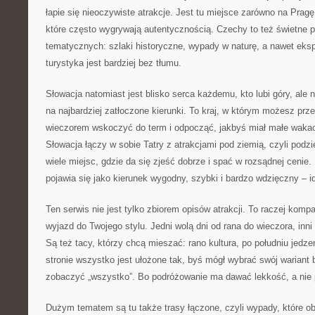
łapie się nieoczywiste atrakcje. Jest tu miejsce zarówno na Pragę,
które często wygrywają autentycznością. Czechy to też świetne p
tematycznych: szlaki historyczne, wypady w naturę, a nawet eksp
turystyka jest bardziej bez tłumu.
Słowacja natomiast jest blisko serca każdemu, kto lubi góry, ale 
na najbardziej zatłoczone kierunki. To kraj, w którym możesz prze
wieczorem wskoczyć do term i odpocząć, jakbyś miał małe wakac
Słowacja łączy w sobie Tatry z atrakcjami pod ziemią, czyli podzi
wiele miejsc, gdzie da się zjeść dobrze i spać w rozsądnej cenie
pojawia się jako kierunek wygodny, szybki i bardzo wdzięczny – 
Ten serwis nie jest tylko zbiorem opisów atrakcji. To raczej kom
wyjazd do Twojego stylu. Jedni wolą dni od rana do wieczora, inn
Są też tacy, którzy chcą mieszać: rano kultura, po południu jedz
stronie wszystko jest ułożone tak, byś mógł wybrać swój wariant
zobaczyć „wszystko”. Bo podróżowanie ma dawać lekkość, a nie 
Dużym tematem są tu także trasy łączone, czyli wypady, które obe