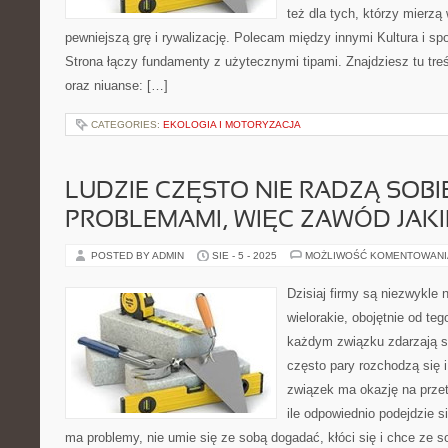
też dla tych, którzy mierzą 
pewniejszą grę i rywalizację. Polecam między innymi Kultura i spo
Strona łączy fundamenty z użytecznymi tipami. Znajdziesz tu tre
oraz niuanse: […]
CATEGORIES:
EKOLOGIA I MOTORYZACJA
LUDZIE CZĘSTO NIE RADZĄ SOBI
PROBLEMAMI, WIĘC ZAWÓD JAK
POSTED BY ADMIN
SIE - 5 - 2025
MOŻLIWOŚĆ KOMENTOWAN
Dzisiaj firmy są niezwykle
wielorakie, obojętnie od teg
każdym związku zdarzają si
często pary rozchodzą się 
związek ma okazję na przet
ile odpowiednio podejdzie s
ma problemy, nie umie się ze sobą dogadać, kłóci się i chce ze 