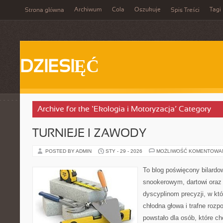
Archiwum
Cola
Oszukuje
Tagi
Strona główna
Spis Treści
DZIESIĘĆ
Archive for the ‘Ekologia i Motoryzacja’ Category
TURNIEJE I ZAWODY
POSTED BY ADMIN
STY - 29 - 2026
MOŻLIWOŚĆ KOMENTOWA
To blog poświęcony bilardo
snookerowym, dartowi oraz
dyscyplinom precyzji, w któ
chłodna głowa i trafne rozp
powstało dla osób, które ch