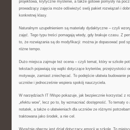
projektowa, krytyczne myślenie, a także gotowe pomysły na począ
prowadzący zajęcia może odświeżyć swój pakiet rozwiązań i dobr
konkretnej klasy.
Naturalnym uzupełnieniem są materiały dydaktyczne – czyli wzory,
zajęć. Tego typu treści pomagają wtedy, gdy brakuje czasu. Z per
to, że rozwiązania są do modyfikacji: można je dopasować pod sp
różne tempo.
Dużo miejsca zajmuje też ocena – czyli temat, który w szkole pot
tekstach pojawiają się wątki dotyczące kryteriów, przejrzystości or
motywuje, zamiast zniechęcać. To podejście ułatwia budowanie 
uczniów i jednocześnie wspiera spokój nauczyciela.
W narzędziach IT IWspo pokazuje, jak bezpiecznie korzystać z ro
„efektu wow”, lecz po to, by wzmacniać dostępność. To tematy o a
notatek, a także o ułatwieniach dla uczniów ze różnymi potrzebami
traktowana jako środek, a nie cel.
Wyraźnie obecny jest dział dotyczący emocji w szkole. To miejsc