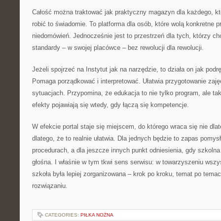
Całość można traktować jak praktyczny magazyn dla każdego, kto
robić to świadomie. To platforma dla osób, które wolą konkretne 
niedomówień. Jednocześnie jest to przestrzeń dla tych, którzy 
standardy – w swojej placówce – bez rewolucji dla rewolucji.
Jeżeli spojrzeć na Instytut jak na narzędzie, to działa on jak pod
Pomaga porządkować i interpretować. Ułatwia przygotowanie zaję
sytuacjach. Przypomina, że edukacja to nie tylko program, ale tak
efekty pojawiają się wtedy, gdy łączą się kompetencje.
W efekcie portal staje się miejscem, do którego wraca się nie dlate
dlatego, że to realnie ułatwia. Dla jednych będzie to zapas pomy
procedurach, a dla jeszcze innych punkt odniesienia, gdy szkolna
głośna. I właśnie w tym tkwi sens serwisu: w towarzyszeniu wszy
szkoła była lepiej zorganizowana – krok po kroku, temat po temac
rozwiązaniu.
CATEGORIES:
PIŁKA NOŻNA