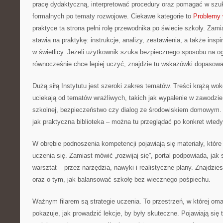
pracę dydaktyczną, interpretować procedury oraz pomagać w szu
formalnych po tematy rozwojowe. Ciekawe kategorie to
Problemy 
praktyce ta strona pełni rolę przewodnika po świecie szkoły. Zami
stawia na praktykę: instrukcje, analizy, zestawienia, a także insp
w świetlicy. Jeżeli użytkownik szuka bezpiecznego sposobu na o
równocześnie chce lepiej uczyć, znajdzie tu wskazówki dopasowa
Dużą siłą Instytutu jest szeroki zakres tematów. Treści krążą wok
uciekają od tematów wrażliwych, takich jak wypalenie w zawodzie
szkolnej, bezpieczeństwo czy dialog ze środowiskiem domowym. D
jak praktyczna biblioteka – można tu przeglądać po konkret wtedy
W obrębie podnoszenia kompetencji pojawiają się materiały, któr
uczenia się. Zamiast mówić „rozwijaj się”, portal podpowiada, ja
warsztat – przez narzędzia, nawyki i realistyczne plany. Znajdzie
oraz o tym, jak balansować szkołę bez wiecznego pośpiechu.
Ważnym filarem są strategie uczenia. To przestrzeń, w której om
pokazuje, jak prowadzić lekcje, by były skuteczne. Pojawiają się 