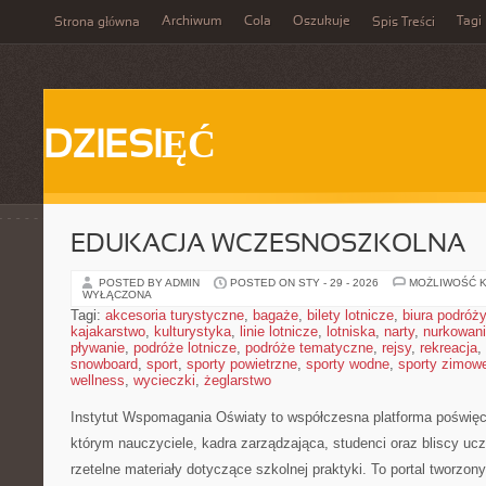
Archiwum
Cola
Oszukuje
Tagi
Strona główna
Spis Treści
DZIESIĘĆ
EDUKACJA WCZESNOSZKOLNA
POSTED BY ADMIN
POSTED ON STY - 29 - 2026
MOŻLIWOŚĆ 
WYŁĄCZONA
Tagi:
akcesoria turystyczne
,
bagaże
,
bilety lotnicze
,
biura podróży
kajakarstwo
,
kulturystyka
,
linie lotnicze
,
lotniska
,
narty
,
nurkowan
pływanie
,
podróże lotnicze
,
podróże tematyczne
,
rejsy
,
rekreacja
,
snowboard
,
sport
,
sporty powietrzne
,
sporty wodne
,
sporty zimow
wellness
,
wycieczki
,
żeglarstwo
Instytut Wspomagania Oświaty to współczesna platforma poświęc
którym nauczyciele, kadra zarządzająca, studenci oraz bliscy u
rzetelne materiały dotyczące szkolnej praktyki. To portal tworzon