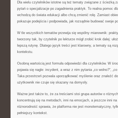
Dla wielu czytelników istotne są też tematy związane z ścieżką 
pytań o specjalizacje po zagadnienia praktyk. To realna pomoc dla
wchodzą do świata edukacji albo chcą zmienić rolę. Zamiast obiec
pokazuje podejścia i podpowiada, jak rozsądnie budować swoje por
W tle wszystkich tematów przewija się wspólny mianownik: prakty
tworzony tak, by czytelnik po lekturze mógł zrobić krok dalej: uł
lepszą rutynę. Dlatego język treści jest klarowny, a tematy są r
kontekstu.
Osobną wartością jest formuła odpowiedzi dla czytelników. W śro
pojawia się nagle: incydent, a wraz z nim pytania „co wolno?”, „co 
Taka przestrzeń pozwala uporządkować myślenie oraz znaleźć dob
użytkownik nie czuje się skazany na domysły.
Ważne jest także to, że za treściami stoi grupa autorów o różnyc
koncentrują się na metodach, inni na emocjach, a jeszcze inni n
różnorodność sprawia, że platforma nie jest monotematyczny, tylk
pełniejszy kontekst.