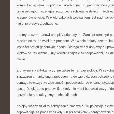
komunikację, stres, odporność psychiczną i to, jak towarzyszyć 
temu pedagog może lepiej rozumieć zachowanie dzieci i młodzież
własne równowagę. W wielu szkołach wyzwaniem jest nadmiar obo
higienie pracy są potrzebne.
Istotny obszar stanowi przepisy edukacyjne. Zamiast straszyć p
zrozumieć to, co wynika z procedur. W świecie szkoły często liczą
jasności potrafi generować chaos. Dlatego treści dotyczące upra
kroków są tak ważne. Użytkownik znajdzie tu podpowiedzi, jak dz
głowę.
Z prawem i praktyką łączy się także temat papierologii. W szkoln
zarządzenia, funkcjonują procedury, a do wielu działań potrzebne s
pomaga to wszystko zrozumieć i podpowiada, co w danej sytuacji
opcją. Dzięki temu pracownik szkoły nie musi budować wszystkie
oprzeć się na praktycznych checklistach.
Kolejny ważny dział to zarządzanie placówką. Tu pojawiają się tre
odpowiadają za procesy szkoły lub przedszkola: koordynowanie dz