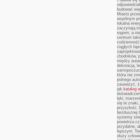
odpowiedzial
budować wię
Miasto przes
wspólnym pro
lokalna ener
zaczynają in
rogiem, a n
centrum taki
codzienność,
ciągłych faje
zaprojektowa
chodników, p
między autami
dekoracją, l
samopoczucie
która nie zm
jednego auto
zauważyć, że
jak
katalog 
doświadczen
lęki, marzen
się te znaki
przyszłość.
bezdusznej t
systemy ster
powietrza cz
przydatne, a
lepszym. Te
służy człowie