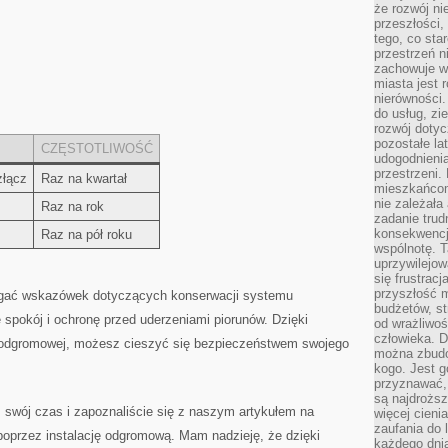
że rozwój n
przeszłości,
tego, co sta
przestrzeń n
zachowuje w
miasta jest 
nierówności.
do usług, zie
rozwój dotyc
pozostałe l
CZĘSTOTLIWOŚĆ
udogodnienia
przestrzeni.
złącz
Raz na kwartał
mieszkańcom
nie zależał
Raz ‌na rok
zadanie trud
konsekwencji
Raz na pół‌ roku
wspólnotę. T
uprzywilejow
się frustracj
przyszłość m
zegać wskazówek dotyczących konserwacji systemu
budżetów, st
pokój‍ i ochronę przed⁢ uderzeniami piorunów. Dzięki
od wrażliwo
człowieka. D
cji odgromowej,⁣ możesz cieszyć się bezpieczeństwem swojego
można zbudo
kogo. Jest g
przyznawać,
są najdrożs
‍ swój czas i zapoznaliście się z ‌naszym ‍artykułem na
więcej cieni
zaufania do 
poprzez ​instalację odgromową. Mam nadzieję, że dzięki
każdego dnia