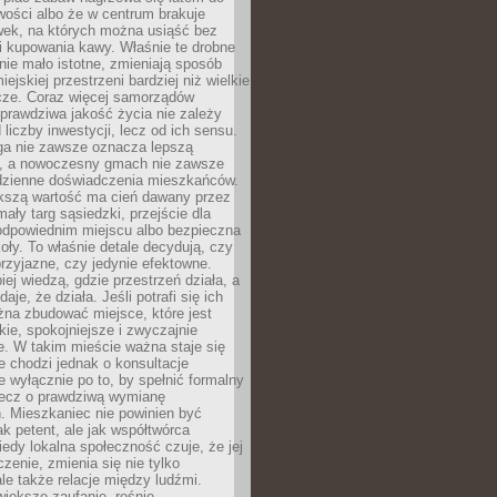
wości albo że w centrum brakuje
wek, na których można usiąść bez
i kupowania kawy. Właśnie te drobne
nie mało istotne, zmieniają sposób
ejskiej przestrzeni bardziej niż wielkie
cze. Coraz więcej samorządów
prawdziwa jakość życia nie zależy
 liczby inwestycji, lecz od ich sensu.
ga nie zawsze oznacza lepszą
, a nowoczesny gmach nie zawsze
dzienne doświadczenia mieszkańców.
szą wartość ma cień dawany przez
mały targ sąsiedzki, przejście dla
odpowiednim miejscu albo bezpieczna
oły. To właśnie detale decydują, czy
przyjazne, czy jedynie efektowne.
iej wiedzą, gdzie przestrzeń działa, a
daje, że działa. Jeśli potrafi się ich
na zbudować miejsce, które jest
zkie, spokojniejsze i zwyczajnie
. W takim mieście ważna staje się
 chodzi jednak o konsultacje
 wyłącznie po to, by spełnić formalny
lecz o prawdziwą wymianę
. Mieszkaniec nie powinien być
ak petent, ale jak współtwórca
iedy lokalna społeczność czuje, że jej
zenie, zmienia się nie tylko
ale także relacje między ludźmi.
większe zaufanie, rośnie