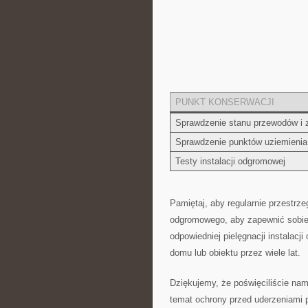
PUNKT‍ KONSERWACJI
Sprawdzenie stanu przewodów ⁢i 
Sprawdzenie ‍punktów uziemienia
Testy instalacji odgromowej
Pamiętaj, aby regularnie przestr
odgromowego, aby zapewnić sobie s
odpowiedniej pielęgnacji ⁢instala
⁣domu lub obiektu przez⁣ wiele lat.
Dziękujemy, że ‍poświęciliście nam
temat ochrony przed uderzeniami ‍