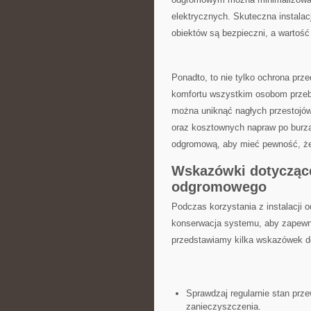
elektrycznych. Skuteczna instala
obiektów⁣ są bezpieczni, a ⁣wartoś
Ponadto, to nie tylko ochrona prze
komfortu wszystkim osobom prze
można​ uniknąć nagłych przestojó
oraz kosztownych napraw po burzac
odgromową, aby ⁣mieć pewność, że⁢
Wskazówki dotycząc
odgromowego
Podczas korzystania z instalacji o
konserwacja systemu, ⁢aby zapewni
przedstawiamy kilka wskazówek 
Sprawdzaj regularnie stan prz
zanieczyszczenia.