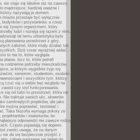
 nie staje się idealne raz na zawsze.
 to mądrzejsze, bardziej uważne i
 którzy nazywają je domem.
 miasto przestaje być wyłącznie
, budynków i przystanków, a coraz
je się żywym organizmem, który
trzeby ludzi i rozwija się razem z nimi.
adziesiąt lat temu urbanistyka była
ką planowania przestrzeni z góry,
nych założeń, które miały działać tak
ystkich. Dziś coraz wyraźniej widać,
sto to nie to, które wygląda
 planie, lecz to, które potrafi
na codzienne potrzeby mieszkańców.
jsce, w którym wygodnie żyje się
dziećmi, seniorom, studentom, osobom
rawnościami i wszystkim tym, którzy
cą czuć się u siebie bez względu na
 zawód czy styl funkcjonowania.
e się od ludzi to przestrzeń, która nie
n. Nie traktuje swoich ulic, skwerów
jako zamkniętych projektów, ale jako
óre można poprawiać, testować i
ć. Taka filozofia wymaga pokory ze
, projektantów i inwestorów, bo
najlepsze odpowiedzi nie zawsze rodzą
tach. Często pojawiają się dopiero
ktoś zwróci uwagę, że na danym
 nie da się bezpiecznie przejść z
 plac zabaw nagrzewa się latem do