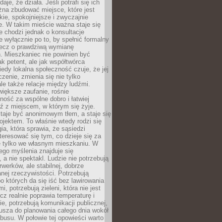
daje, że działa. Jeśli potrafi się ich
na zbudować miejsce, które jest
zkie, spokojniejsze i zwyczajnie
. W takim mieście ważna staje się
 chodzi jednak o konsultacje
 wyłącznie po to, by spełnić formalny
lecz o prawdziwą wymianę
. Mieszkaniec nie powinien być
ak petent, ale jak współtwórca
iedy lokalna społeczność czuje, że jej
zenie, zmienia się nie tylko
ale także relacje między ludźmi.
większe zaufanie, rośnie
ność za wspólne dobro i łatwiej
ź z miejscem, w którym się żyje.
taje być anonimowym tłem, a staje się
jektem. To właśnie wtedy rodzi się
gia, która sprawia, że sąsiedzi
teresować się tym, co dzieje się za
ie tylko we własnym mieszkaniu. W
ego myślenia znajduje się
 a nie spektakl. Ludzie nie potrzebują
rwerków, ale stabilnej, dobrze
nej rzeczywistości. Potrzebują
o których da się iść bez lawirowania
, potrzebują zieleni, która nie jest
ecz realnie poprawia temperaturę i
, potrzebują komunikacji publicznej,
usza do planowania całego dnia wokół
busu. W połowie tej opowieści warto