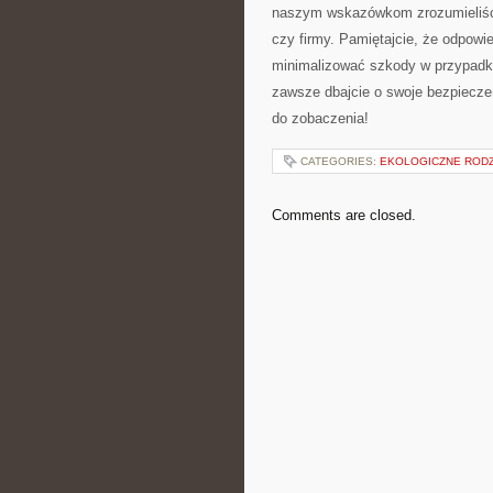
naszym wskazówkom zrozumieliści
czy firmy. Pamiętajcie, że ⁣odpow
minimalizować szkody w przypadku u
zawsze ‍dbajcie o swoje bezpiecz
do zobaczenia!
CATEGORIES:
EKOLOGICZNE ROD
Comments are closed.