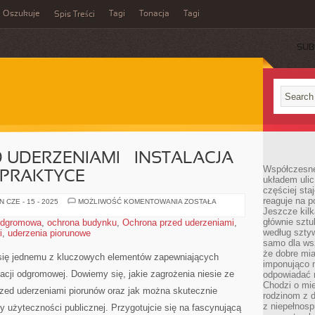
Oszukuje
Tagi
Tonacja
Tagi
Spis Treści
SUB
UDERZENIAMI – INSTALACJA
Współczesne
PRAKTYCE
układem ulic
częściej sta
reaguje na po
OCHRONA
 CZE - 15 - 2025
MOŻLIWOŚĆ KOMENTOWANIA
ZOSTAŁA
PRZED
Jeszcze kilk
UDERZENIAMI
głównie sztu
 odgromowa
,
ochrona budynku
,
Ochrona przed uderzeniami
,
–
według sztyw
i
,
uderzenia piorunowe
INSTALACJA
ODGROMOWA
samo dla wsz
W
że dobre mia
PRAKTYCE
 się jednemu z kluczowych elementów zapewniających
imponująco na
cji odgromowej. Dowiemy się, jakie zagrożenia niesie ze
odpowiadać 
Chodzi o mie
rzed uderzeniami piorunów oraz jak można skutecznie
rodzinom z 
z niepełnosp
użyteczności publicznej.⁣ Przygotujcie⁤ się ⁢na fascynującą