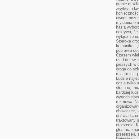
granic możli
zwykłych ła
koniecznośc
uwagi, pozor
myślenia o mi
hasła wybor
odkrywa, że 
wyłącznie od
Szeroka dro
komunikację
poprawia co
Czasem więk
rząd drzew, 
pieszych w 
droga do szk
miasto jest 
Ludzie najlep
gdzie tylko u
słuchać, moż
bardziej lud
wygodniejsze
rozmowa. Nie
organizowane
obowiązek, 
doświadczeń
traktowany j
otoczenia. K
głos ma znac
przestrzeń, 
Pojawia się 