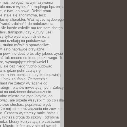
ie musi polegać na wymazywaniu
 ale może wynikać z mądrego łączenia
re, z tym, co nowe. Dzięki temu
ie staje się anonimowa, lecz
łasny charakter. Ważną cechą dobrego
również zdolność do redukowania
 Nie każde osiedle ma ten sam dostęp
leni, transportu czy kultury. Jeśli
zy tylko wybranych dzielnic, a
atami czekają na podstawowe
, trudno mówić o sprawiedliwej
 Miasto naprawdę przyjazne
 powinno dbać o to, aby jakość życia
a aż tak mocno od kodu pocztowego. To
ne, wymagające cierpliwości i
, ale bez niego trudno budować
am, gdzie jedni czują się
ani, a inni pomijani, szybko pojawiają
a i brak zaufania. Ostatecznie
iast nie zależy wyłącznie od
rategii i planów inwestycyjnych. Zależy
ści na codzienne doświadczenie
obre miasto nie pyta jedynie, co
wać, ale przede wszystkim po co i dla
otowe słuchać, poprawiać błędy i
 że najlepsze rozwiązania nie zawsze
ze. Czasem wystarczy mniej hałasu,
a, krótsza droga do szkoły i odrobina
ludzi, którzy korzystają z przestrzeni
. Miasto, które uczy się od swoich