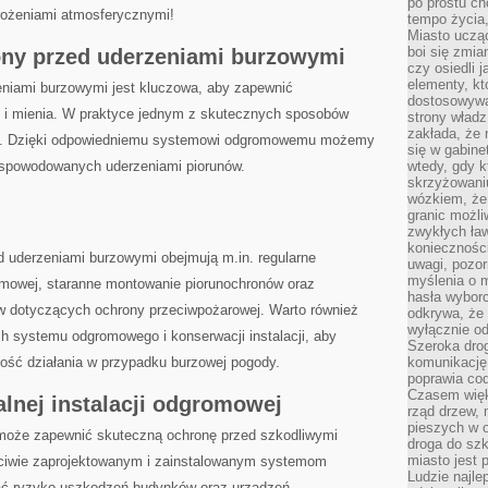
po prostu ch
rożeniami atmosferycznymi!
tempo życia,
Miasto ucząc
boi się zmia
ny przed uderzeniami burzowymi
czy osiedli 
elementy, kt
niami‍ burzowymi jest kluczowa, aby zapewnić
dostosowywa
ak i mienia. W praktyce jednym z skutecznych sposobów
strony władz
zakłada, że 
owa. Dzięki odpowiedniemu systemowi odgromowemu możemy
się w gabine
spowodowanych uderzeniami piorunów.
wtedy, gdy 
skrzyżowaniu
wózkiem, że
granic możli
zwykłych ła
koniecznośc
 uderzeniami burzowymi obejmują m.in. regularne
uwagi, pozor
myślenia o mi
romowej, staranne montowanie piorunochronów oraz
hasła wybor
ów dotyczących ochrony‌ przeciwpożarowej. Warto również
odkrywa, że 
wyłącznie od
h systemu odgromowego i ‌konserwacji instalacji, aby
Szeroka dro
ość‍ działania w​ przypadku burzowej pogody.
komunikację
poprawia co
Czasem więk
alnej instalacji odgromowej
rząd drzew, 
pieszych w 
 może zapewnić skuteczną ochronę przed szkodliwymi
droga do szk
miasto jest 
aściwie zaprojektowanym i zainstalowanym systemom
Ludzie najlep
ć ryzyko uszkodzeń budynków oraz urządzeń