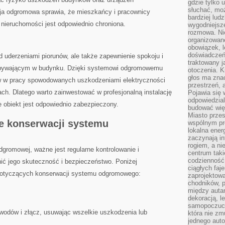
gdzie tylko u
słuchać, moż
cja odgromowa sprawia, że mieszkańcy i pracownicy
bardziej lud
ć nieruchomości jest odpowiednio ‌chroniona.
wygodniejsze
rozmowa. Nie
organizowane
obowiązek, 
doświadczeń
d uderzeniami ‌piorunów, ale także zapewnienie spokoju i
traktowany j
bywającym w budynku. Dzięki systemowi odgromowemu
otoczenia. K
głos ma znac
w w pracy ​spowodowanych uszkodzeniami elektryczności
przestrzeń, 
h. Dlatego warto zainwestować w profesjonalną instalację⁣
Pojawia się 
odpowiedzial
 obiekt jest odpowiednio zabezpieczony.
budować wię
Miasto przes
e konserwacji systemu
wspólnym pro
lokalna ener
zaczynają in
rogiem, a n
dgromowej, ważne jest⁤ regularne kontrolowanie i
centrum taki
codzienność,
ć jego skuteczność i bezpieczeństwo. ‍Poniżej
ciągłych faje
dotyczących konserwacji systemu odgromowego:
zaprojektowa
chodników, p
między autami
dekoracją, l
samopoczucie
ewodów i złącz, usuwając wszelkie uszkodzenia lub
która nie zm
jednego auto