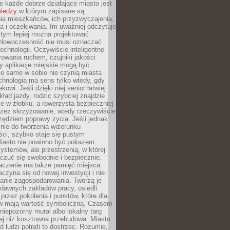
 każde dobrze działające miasto jest
wiedzy
w którym zapisane są
ia mieszkańców, ich przyzwyczajenia,
ia i oczekiwania. Im uważniej odczytuje
, tym lepiej można projektować
 Nowoczesność nie musi oznaczać
echnologii. Oczywiście inteligentne
owania ruchem, czujniki jakości
y aplikacje miejskie mogą być
le same w sobie nie czynią miasta
chnologia ma sens tylko wtedy, gdy
kowi. Jeśli dzięki niej senior łatwiej
kład jazdy, rodzic szybciej znajdzie
e w żłobku, a rowerzysta bezpieczniej
rzez skrzyżowanie, wtedy rzeczywiście
rzędziem poprawy życia. Jeśli jednak
nie do tworzenia wizerunku
ci, szybko staje się pustym
iasto nie powinno być pokazem
ystemów, ale przestrzenią, w której
czuć się swobodnie i bezpiecznie.
czenie ma także pamięć miejsca.
aczyna się od nowej inwestycji i nie
lanie zagospodarowania. Tworzą je
c, dawnych zakładów pracy, osiedli
rzez pokolenia i punktów, które dla
 mają wartość symboliczną. Czasem
 niepozorny mural albo lokalny targ
ej niż kosztowna przebudowa. Miasto
d ludzi potrafi to dostrzec. Rozumie,