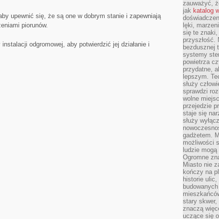
zauważyć, że
jak
katalog 
by upewnić⁤ się,⁢ że są one w dobrym stanie i zapewniają
doświadczen
eniami ⁤piorunów.
lęki, marzen
się te znaki
przyszłość.
instalacji odgromowej, aby ⁤potwierdzić jej działanie i
bezdusznej t
systemy ster
powietrza cz
przydatne, a
lepszym. Te
służy człowie
sprawdzi roz
wolne miejsc
przejedzie p
staje się na
służy wyłącz
nowoczesnoś
gadżetem. M
możliwości s
ludzie mogą 
Ogromne zna
Miasto nie z
kończy na p
historie uli
budowanych p
mieszkańców
stary skwer,
znaczą więc
uczące się o