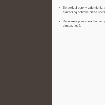
Sprawdzaj punkty uziemienia, a
skuteczną ochronę przed uderz
Regularnie przeprowadzaj testy 
skuteczność.