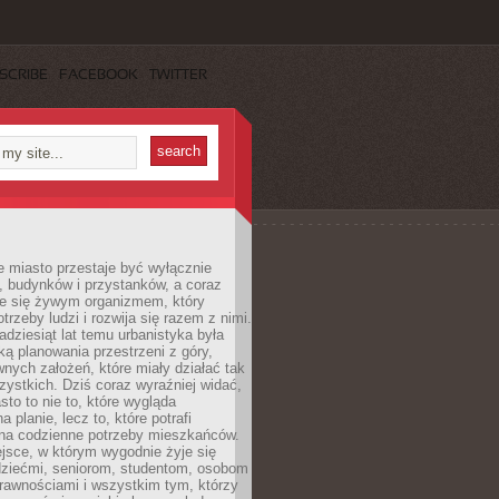
SCRIBE
FACEBOOK
TWITTER
 miasto przestaje być wyłącznie
, budynków i przystanków, a coraz
je się żywym organizmem, który
trzeby ludzi i rozwija się razem z nimi.
adziesiąt lat temu urbanistyka była
ką planowania przestrzeni z góry,
nych założeń, które miały działać tak
ystkich. Dziś coraz wyraźniej widać,
sto to nie to, które wygląda
 planie, lecz to, które potrafi
na codzienne potrzeby mieszkańców.
jsce, w którym wygodnie żyje się
dziećmi, seniorom, studentom, osobom
rawnościami i wszystkim tym, którzy