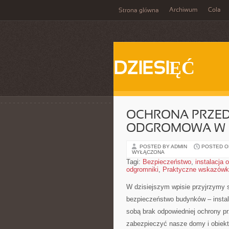
Archiwum
Cola
Strona główna
DZIESIĘĆ
OCHRONA PRZED 
ODGROMOWA W 
POSTED BY ADMIN
POSTED ON
WYŁĄCZONA
Tagi:
Bezpieczeństwo
,
instalacja
odgromniki
,
Praktyczne wskazówk
W dzisiejszym wpisie przyjrzymy
bezpieczeństwo budynków – instala
sobą brak odpowiedniej ochrony p
zabezpieczyć nasze domy i obiekty 