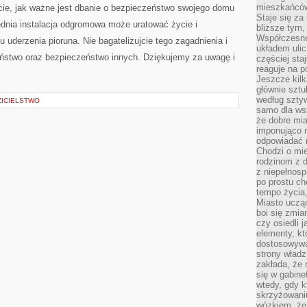
mieszkańców,
e, jak ważne jest‍ dbanie o bezpieczeństwo swojego domu
Staje się za
iednia instalacja odgromowa może uratować życie i
bliższe tym,
Współczesne
derzenia pioruna.⁣ Nie bagatelizujcie tego zagadnienia⁢ i
układem ulic
eństwo oraz bezpieczeństwo innych. Dziękujemy za uwagę i⁤
częściej sta
reaguje na po
Jeszcze kilk
głównie sztu
według sztyw
ZICIELSTWO
samo dla wsz
że dobre mia
imponująco na
odpowiadać 
Chodzi o mie
rodzinom z 
z niepełnosp
po prostu ch
tempo życia,
Miasto ucząc
boi się zmia
czy osiedli 
elementy, kt
dostosowywa
strony władz
zakłada, że 
się w gabine
wtedy, gdy 
skrzyżowaniu
wózkiem, że