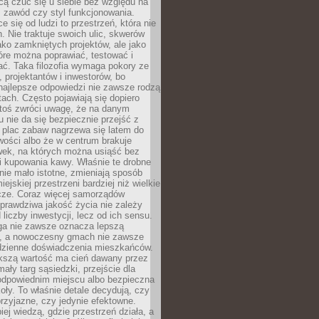
cą czuć się u siebie bez względu na
 zawód czy styl funkcjonowania.
e się od ludzi to przestrzeń, która nie
n. Nie traktuje swoich ulic, skwerów
jako zamkniętych projektów, ale jako
óre można poprawiać, testować i
ć. Taka filozofia wymaga pokory ze
, projektantów i inwestorów, bo
najlepsze odpowiedzi nie zawsze rodzą
tach. Często pojawiają się dopiero
ktoś zwróci uwagę, że na danym
 nie da się bezpiecznie przejść z
 plac zabaw nagrzewa się latem do
wości albo że w centrum brakuje
wek, na których można usiąść bez
i kupowania kawy. Właśnie te drobne
nie mało istotne, zmieniają sposób
ejskiej przestrzeni bardziej niż wielkie
cze. Coraz więcej samorządów
prawdziwa jakość życia nie zależy
 liczby inwestycji, lecz od ich sensu.
ga nie zawsze oznacza lepszą
, a nowoczesny gmach nie zawsze
dzienne doświadczenia mieszkańców.
szą wartość ma cień dawany przez
mały targ sąsiedzki, przejście dla
odpowiednim miejscu albo bezpieczna
oły. To właśnie detale decydują, czy
przyjazne, czy jedynie efektowne.
iej wiedzą, gdzie przestrzeń działa, a