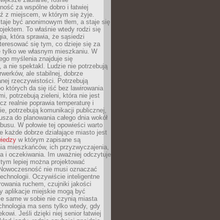
ność za wspólne dobro i łatwiej
ź z miejscem, w którym się żyje.
taje być anonimowym tłem, a staje się
jektem. To właśnie wtedy rodzi się
gia, która sprawia, że sąsiedzi
teresować się tym, co dzieje się za
ie tylko we własnym mieszkaniu. W
ego myślenia znajduje się
 a nie spektakl. Ludzie nie potrzebują
rwerków, ale stabilnej, dobrze
nej rzeczywistości. Potrzebują
o których da się iść bez lawirowania
, potrzebują zieleni, która nie jest
ecz realnie poprawia temperaturę i
, potrzebują komunikacji publicznej,
usza do planowania całego dnia wokół
busu. W połowie tej opowieści warto
 każde dobrze działające miasto jest
wiedzy
w którym zapisane są
ia mieszkańców, ich przyzwyczajenia,
ia i oczekiwania. Im uważniej odczytuje
, tym lepiej można projektować
 Nowoczesność nie musi oznaczać
echnologii. Oczywiście inteligentne
owania ruchem, czujniki jakości
y aplikacje miejskie mogą być
le same w sobie nie czynią miasta
chnologia ma sens tylko wtedy, gdy
kowi. Jeśli dzięki niej senior łatwiej