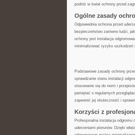
podróż w świat ochrony przed zag
Ogólne zasady ochro
Odpowiednia ochrona przed uderze
bezpieczeństwo zarówno ludzi,⁤ j
ochrony jest instalacja odgrom
minimalizować ryzyko uszkodzeń 
Podstawowe zasady ochrony przed
sprawdzanie stanu instalacji odg
stosowanie się do norm ⁢i przepis
pamiętać o regularnych przeglądac
zapewnić jej skuteczność i sprawn
Korzyści z profesjon
Profesjonalna instalacja odgromu
uderzeniami‌ piorunów. Dzięki wł
odgromowym ​można minimalizowa