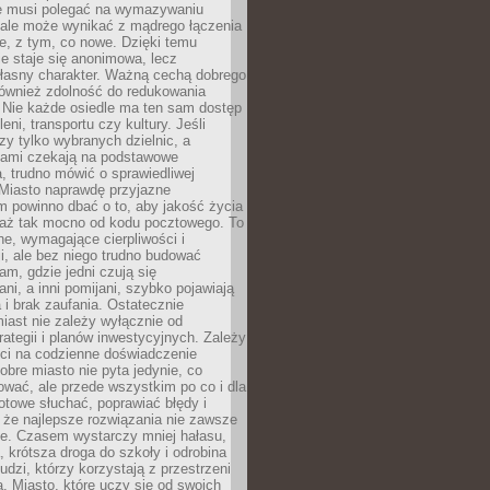
ie musi polegać na wymazywaniu
 ale może wynikać z mądrego łączenia
re, z tym, co nowe. Dzięki temu
ie staje się anonimowa, lecz
łasny charakter. Ważną cechą dobrego
również zdolność do redukowania
 Nie każde osiedle ma ten sam dostęp
leni, transportu czy kultury. Jeśli
zy tylko wybranych dzielnic, a
atami czekają na podstawowe
, trudno mówić o sprawiedliwej
 Miasto naprawdę przyjazne
 powinno dbać o to, aby jakość życia
a aż tak mocno od kodu pocztowego. To
ne, wymagające cierpliwości i
, ale bez niego trudno budować
am, gdzie jedni czują się
ani, a inni pomijani, szybko pojawiają
a i brak zaufania. Ostatecznie
iast nie zależy wyłącznie od
rategii i planów inwestycyjnych. Zależy
ści na codzienne doświadczenie
obre miasto nie pyta jedynie, co
wać, ale przede wszystkim po co i dla
otowe słuchać, poprawiać błędy i
 że najlepsze rozwiązania nie zawsze
ze. Czasem wystarczy mniej hałasu,
a, krótsza droga do szkoły i odrobina
ludzi, którzy korzystają z przestrzeni
. Miasto, które uczy się od swoich