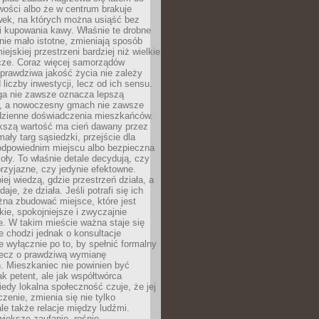
wości albo że w centrum brakuje
wek, na których można usiąść bez
i kupowania kawy. Właśnie te drobne
nie mało istotne, zmieniają sposób
ejskiej przestrzeni bardziej niż wielkie
cze. Coraz więcej samorządów
prawdziwa jakość życia nie zależy
 liczby inwestycji, lecz od ich sensu.
ga nie zawsze oznacza lepszą
, a nowoczesny gmach nie zawsze
dzienne doświadczenia mieszkańców.
szą wartość ma cień dawany przez
mały targ sąsiedzki, przejście dla
odpowiednim miejscu albo bezpieczna
oły. To właśnie detale decydują, czy
przyjazne, czy jedynie efektowne.
iej wiedzą, gdzie przestrzeń działa, a
daje, że działa. Jeśli potrafi się ich
na zbudować miejsce, które jest
zkie, spokojniejsze i zwyczajnie
. W takim mieście ważna staje się
 chodzi jednak o konsultacje
 wyłącznie po to, by spełnić formalny
lecz o prawdziwą wymianę
. Mieszkaniec nie powinien być
ak petent, ale jak współtwórca
iedy lokalna społeczność czuje, że jej
zenie, zmienia się nie tylko
ale także relacje między ludźmi.
większe zaufanie, rośnie