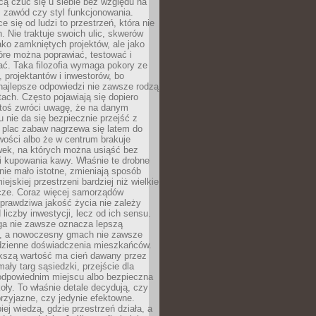
cą czuć się u siebie bez względu na
 zawód czy styl funkcjonowania.
e się od ludzi to przestrzeń, która nie
n. Nie traktuje swoich ulic, skwerów
jako zamkniętych projektów, ale jako
óre można poprawiać, testować i
ć. Taka filozofia wymaga pokory ze
, projektantów i inwestorów, bo
najlepsze odpowiedzi nie zawsze rodzą
tach. Często pojawiają się dopiero
ktoś zwróci uwagę, że na danym
 nie da się bezpiecznie przejść z
 plac zabaw nagrzewa się latem do
wości albo że w centrum brakuje
wek, na których można usiąść bez
i kupowania kawy. Właśnie te drobne
nie mało istotne, zmieniają sposób
ejskiej przestrzeni bardziej niż wielkie
cze. Coraz więcej samorządów
prawdziwa jakość życia nie zależy
 liczby inwestycji, lecz od ich sensu.
ga nie zawsze oznacza lepszą
, a nowoczesny gmach nie zawsze
dzienne doświadczenia mieszkańców.
szą wartość ma cień dawany przez
mały targ sąsiedzki, przejście dla
odpowiednim miejscu albo bezpieczna
oły. To właśnie detale decydują, czy
przyjazne, czy jedynie efektowne.
iej wiedzą, gdzie przestrzeń działa, a