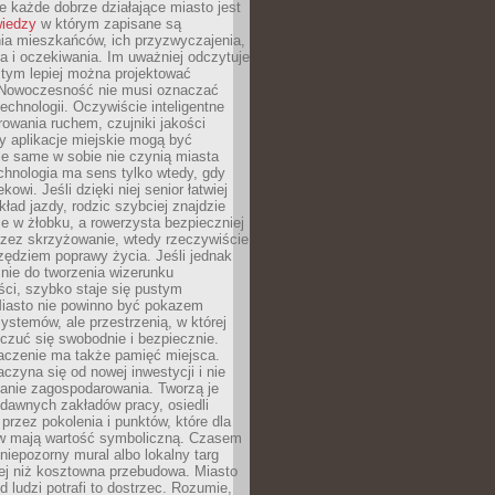
 każde dobrze działające miasto jest
wiedzy
w którym zapisane są
ia mieszkańców, ich przyzwyczajenia,
ia i oczekiwania. Im uważniej odczytuje
, tym lepiej można projektować
 Nowoczesność nie musi oznaczać
echnologii. Oczywiście inteligentne
owania ruchem, czujniki jakości
y aplikacje miejskie mogą być
le same w sobie nie czynią miasta
chnologia ma sens tylko wtedy, gdy
kowi. Jeśli dzięki niej senior łatwiej
kład jazdy, rodzic szybciej znajdzie
e w żłobku, a rowerzysta bezpieczniej
rzez skrzyżowanie, wtedy rzeczywiście
rzędziem poprawy życia. Jeśli jednak
nie do tworzenia wizerunku
ci, szybko staje się pustym
iasto nie powinno być pokazem
ystemów, ale przestrzenią, w której
czuć się swobodnie i bezpiecznie.
czenie ma także pamięć miejsca.
aczyna się od nowej inwestycji i nie
lanie zagospodarowania. Tworzą je
c, dawnych zakładów pracy, osiedli
rzez pokolenia i punktów, które dla
 mają wartość symboliczną. Czasem
 niepozorny mural albo lokalny targ
ej niż kosztowna przebudowa. Miasto
d ludzi potrafi to dostrzec. Rozumie,