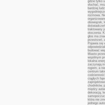
gdzie tylko u
słuchać, moż
bardziej lud
wygodniejsze
rozmowa. Nie
organizowane
obowiązek, 
doświadczeń
traktowany j
otoczenia. K
głos ma znac
przestrzeń, 
Pojawia się 
odpowiedzial
budować wię
Miasto przes
wspólnym pro
lokalna ener
zaczynają in
rogiem, a n
centrum taki
codzienność,
ciągłych faje
zaprojektowa
chodników, p
między autami
dekoracją, l
samopoczucie
która nie zm
jednego auto