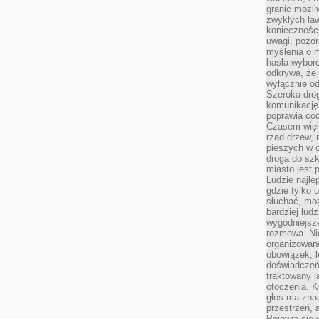
granic możli
zwykłych ła
koniecznośc
uwagi, pozor
myślenia o mi
hasła wybor
odkrywa, że 
wyłącznie od
Szeroka dro
komunikację
poprawia co
Czasem więk
rząd drzew, 
pieszych w 
droga do szk
miasto jest 
Ludzie najlep
gdzie tylko u
słuchać, moż
bardziej lud
wygodniejsze
rozmowa. Nie
organizowane
obowiązek, 
doświadczeń
traktowany j
otoczenia. K
głos ma znac
przestrzeń, 
Pojawia się 