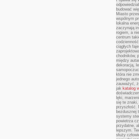
odpowiedzial
budować wię
Miasto przes
wspólnym pro
lokalna ener
zaczynają in
rogiem, a n
centrum taki
codzienność,
ciągłych faje
zaprojektowa
chodników, p
między autami
dekoracją, l
samopoczucie
która nie zm
jednego auto
zauważyć, że
jak
katalog 
doświadczen
lęki, marzen
się te znaki
przyszłość.
bezdusznej t
systemy ster
powietrza cz
przydatne, a
lepszym. Te
służy człowie