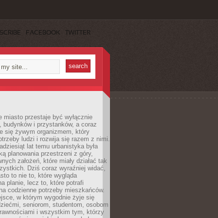
SCRIBE
FACEBOOK
TWITTER
 miasto przestaje być wyłącznie
, budynków i przystanków, a coraz
je się żywym organizmem, który
trzeby ludzi i rozwija się razem z nimi.
adziesiąt lat temu urbanistyka była
ką planowania przestrzeni z góry,
nych założeń, które miały działać tak
ystkich. Dziś coraz wyraźniej widać,
sto to nie to, które wygląda
 planie, lecz to, które potrafi
na codzienne potrzeby mieszkańców.
jsce, w którym wygodnie żyje się
dziećmi, seniorom, studentom, osobom
rawnościami i wszystkim tym, którzy