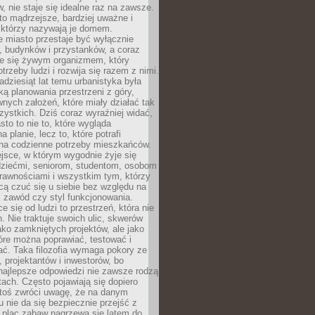
 nie staje się idealne raz na zawsze.
 to mądrzejsze, bardziej uważne i
 którzy nazywają je domem.
 miasto przestaje być wyłącznie
, budynków i przystanków, a coraz
je się żywym organizmem, który
trzeby ludzi i rozwija się razem z nimi.
adziesiąt lat temu urbanistyka była
ką planowania przestrzeni z góry,
nych założeń, które miały działać tak
ystkich. Dziś coraz wyraźniej widać,
sto to nie to, które wygląda
 planie, lecz to, które potrafi
na codzienne potrzeby mieszkańców.
jsce, w którym wygodnie żyje się
dziećmi, seniorom, studentom, osobom
rawnościami i wszystkim tym, którzy
cą czuć się u siebie bez względu na
 zawód czy styl funkcjonowania.
e się od ludzi to przestrzeń, która nie
n. Nie traktuje swoich ulic, skwerów
jako zamkniętych projektów, ale jako
óre można poprawiać, testować i
ć. Taka filozofia wymaga pokory ze
, projektantów i inwestorów, bo
najlepsze odpowiedzi nie zawsze rodzą
tach. Często pojawiają się dopiero
ktoś zwróci uwagę, że na danym
 nie da się bezpiecznie przejść z
 plac zabaw nagrzewa się latem do