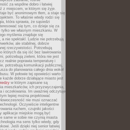
ność za wspólne dobro i łatwiej
ź z miejscem, w którym się żyje.
taje być anonimowym tłem, a staje się
jektem. To właśnie wtedy rodzi się
gia, która sprawia, że sąsiedzi
teresować się tym, co dzieje się za
ie tylko we własnym mieszkaniu. W
ego myślenia znajduje się
 a nie spektakl. Ludzie nie potrzebują
rwerków, ale stabilnej, dobrze
nej rzeczywistości. Potrzebują
o których da się iść bez lawirowania
, potrzebują zieleni, która nie jest
ecz realnie poprawia temperaturę i
, potrzebują komunikacji publicznej,
usza do planowania całego dnia wokół
busu. W połowie tej opowieści warto
 każde dobrze działające miasto jest
wiedzy
w którym zapisane są
ia mieszkańców, ich przyzwyczajenia,
ia i oczekiwania. Im uważniej odczytuje
, tym lepiej można projektować
 Nowoczesność nie musi oznaczać
echnologii. Oczywiście inteligentne
owania ruchem, czujniki jakości
y aplikacje miejskie mogą być
le same w sobie nie czynią miasta
chnologia ma sens tylko wtedy, gdy
kowi. Jeśli dzięki niej senior łatwiej