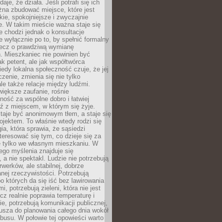
daje, że działa. Jeśli potrafi się ich
na zbudować miejsce, które jest
zkie, spokojniejsze i zwyczajnie
. W takim mieście ważna staje się
 chodzi jednak o konsultacje
 wyłącznie po to, by spełnić formalny
lecz o prawdziwą wymianę
. Mieszkaniec nie powinien być
ak petent, ale jak współtwórca
iedy lokalna społeczność czuje, że jej
zenie, zmienia się nie tylko
ale także relacje między ludźmi.
większe zaufanie, rośnie
ność za wspólne dobro i łatwiej
ź z miejscem, w którym się żyje.
taje być anonimowym tłem, a staje się
jektem. To właśnie wtedy rodzi się
gia, która sprawia, że sąsiedzi
teresować się tym, co dzieje się za
ie tylko we własnym mieszkaniu. W
ego myślenia znajduje się
 a nie spektakl. Ludzie nie potrzebują
rwerków, ale stabilnej, dobrze
nej rzeczywistości. Potrzebują
o których da się iść bez lawirowania
, potrzebują zieleni, która nie jest
ecz realnie poprawia temperaturę i
, potrzebują komunikacji publicznej,
usza do planowania całego dnia wokół
busu. W połowie tej opowieści warto