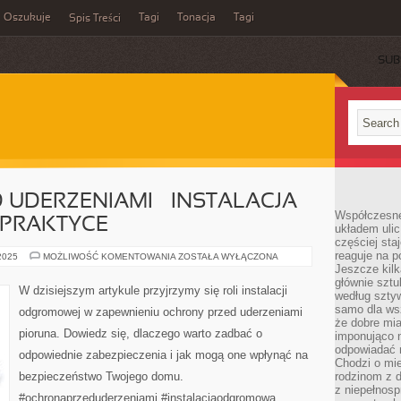
Oszukuje
Tagi
Tonacja
Tagi
Spis Treści
SUB
UDERZENIAMI – INSTALACJA
Współczesne
PRAKTYCE
układem ulic
częściej sta
reaguje na po
OCHRONA
 2025
MOŻLIWOŚĆ KOMENTOWANIA
ZOSTAŁA WYŁĄCZONA
PRZED
Jeszcze kilk
UDERZENIAMI
głównie sztu
–
W dzisiejszym artykule przyjrzymy się roli instalacji
według sztyw
INSTALACJA
ODGROMOWA
samo dla wsz
odgromowej w zapewnieniu ochrony przed uderzeniami
W
że dobre mia
PRAKTYCE
pioruna. Dowiedz się, dlaczego warto zadbać o
imponująco na
odpowiadać 
odpowiednie zabezpieczenia i jak mogą one wpłynąć na
Chodzi o mie
bezpieczeństwo Twojego domu.
rodzinom z 
z niepełnosp
#ochronaprzeduderzeniami #instalacjaodgromowa