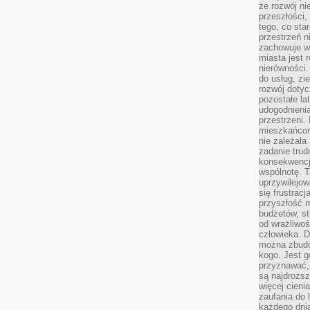
że rozwój n
przeszłości,
tego, co sta
przestrzeń n
zachowuje w
miasta jest 
nierówności.
do usług, zie
rozwój dotyc
pozostałe l
udogodnienia
przestrzeni.
mieszkańcom
nie zależał
zadanie trud
konsekwencji
wspólnotę. T
uprzywilejow
się frustracj
przyszłość m
budżetów, st
od wrażliwo
człowieka. D
można zbudo
kogo. Jest g
przyznawać,
są najdrożs
więcej cieni
zaufania do 
każdego dnia