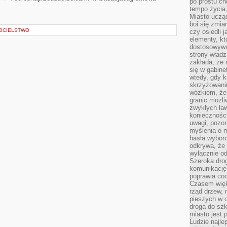
po prostu ch
tempo życia,
Miasto ucząc
boi się zmia
ZICIELSTWO
czy osiedli 
elementy, kt
dostosowywa
strony władz
zakłada, że 
się w gabine
wtedy, gdy 
skrzyżowaniu
wózkiem, że
granic możli
zwykłych ła
koniecznośc
uwagi, pozor
myślenia o mi
hasła wybor
odkrywa, że 
wyłącznie od
Szeroka dro
komunikację
poprawia co
Czasem więk
rząd drzew, 
pieszych w 
droga do szk
miasto jest 
Ludzie najlep