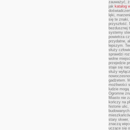
zauważyć, że
jak
katalog 
doświadczen
lęki, marzen
się te znaki
przyszłość.
bezdusznej t
systemy ster
powietrza cz
przydatne, a
lepszym. Te
służy człowie
sprawdzi roz
wolne miejsc
przejedzie p
staje się na
służy wyłącz
nowoczesnoś
gadżetem. M
możliwości s
ludzie mogą 
Ogromne zna
Miasto nie z
kończy na p
historie uli
budowanych p
mieszkańców
stary skwer,
znaczą więc
uczące się o