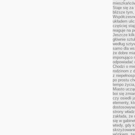
mieszkańców,
Staje się za
bliższe tym,
Współczesne
układem ulic
częściej sta
reaguje na po
Jeszcze kilk
głównie sztu
według sztyw
samo dla wsz
że dobre mia
imponująco na
odpowiadać 
Chodzi o mie
rodzinom z 
z niepełnosp
po prostu ch
tempo życia,
Miasto ucząc
boi się zmia
czy osiedli 
elementy, kt
dostosowywa
strony władz
zakłada, że 
się w gabine
wtedy, gdy 
skrzyżowaniu
wózkiem, że