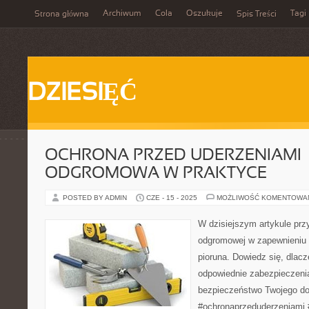
Archiwum
Cola
Oszukuje
Tagi
Strona główna
Spis Treści
DZIESIĘĆ
OCHRONA PRZED UDERZENIAMI –
ODGROMOWA W PRAKTYCE
POSTED BY ADMIN
CZE - 15 - 2025
MOŻLIWOŚĆ KOMENTOWA
W dzisiejszym artykule przyj
odgromowej w zapewnieniu 
pioruna. Dowiedz się, dlac
odpowiednie zabezpieczeni
bezpieczeństwo Twojego d
#ochronaprzeduderzeniami 