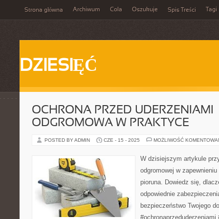
Archiwum
Cola
Oszukuje
Tagi
Strona główna
Spis Treści
DZIESIĘĆ
OCHRONA PRZED UDERZENIAMI –
ODGROMOWA W PRAKTYCE
POSTED BY ADMIN
CZE - 15 - 2025
MOŻLIWOŚĆ KOMENTOWA
W dzisiejszym artykule przyj
odgromowej w zapewnieniu 
pioruna. Dowiedz się, dlac
odpowiednie zabezpieczeni
bezpieczeństwo Twojego d
#ochronaprzeduderzeniami 