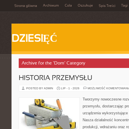
Archiwum
Cola
Oszukuje
Tagi
Strona główna
Spis Treści
DZIESIĘĆ
Archive for the ‘Dom’ Category
HISTORIA PRZEMYSŁU
POSTED BY ADMIN
LIP - 1 - 2026
MOŻLIWOŚĆ KOMENTOWAN
Tworzymy nowoczesne rozw
przemysłu, dostarczając pr
urządzenia wykorzystujące 
Nasza działalność koncentru
produkcji, wdrażaniu oraz