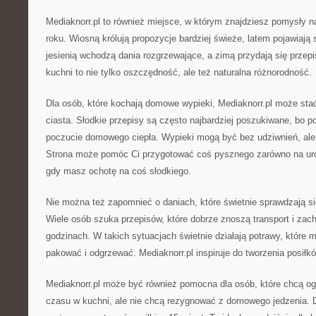
Mediaknorr.pl to również miejsce, w którym znajdziesz pomysły 
roku. Wiosną królują propozycje bardziej świeże, latem pojawiają 
jesienią wchodzą dania rozgrzewające, a zimą przydają się prz
kuchni to nie tylko oszczędność, ale też naturalna różnorodność.
Dla osób, które kochają domowe wypieki, Mediaknorr.pl może sta
ciasta. Słodkie przepisy są często najbardziej poszukiwane, bo po
poczucie domowego ciepła. Wypieki mogą być bez udziwnień, ale 
Strona może pomóc Ci przygotować coś pysznego zarówno na urod
gdy masz ochotę na coś słodkiego.
Nie można też zapomnieć o daniach, które świetnie sprawdzają si
Wiele osób szuka przepisów, które dobrze znoszą transport i zac
godzinach. W takich sytuacjach świetnie działają potrawy, które 
pakować i odgrzewać. Mediaknorr.pl inspiruje do tworzenia posił
Mediaknorr.pl może być również pomocna dla osób, które chcą og
czasu w kuchni, ale nie chcą rezygnować z domowego jedzenia. 