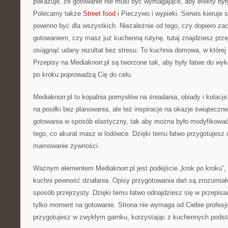
pokazuje, że gotowanie nie musi być wymagające, aby efekty był
Polecamy także
Street food
i Pieczywo i wypieki. Serwis kieruje s
powinno być dla wszystkich. Niezależnie od tego, czy dopiero z
gotowaniem, czy masz już kuchenną rutynę, tutaj znajdziesz prze
osiągnąć udany rezultat bez stresu. To kuchnia domowa, w której 
Przepisy na Mediaknorr.pl są tworzone tak, aby były łatwe do wy
po kroku poprowadzą Cię do celu.
Mediaknorr.pl to kopalnia pomysłów na śniadania, obiady i kolacje
na posiłki bez planowania, ale też inspiracje na okazje świąteczn
gotowania w sposób elastyczny, tak aby można było modyfikować
tego, co akurat masz w lodówce. Dzięki temu łatwo przygotujesz d
marnowanie żywności.
Ważnym elementem Mediaknorr.pl jest podejście „krok po kroku”
kuchni pewność działania. Opisy przygotowania dań są zrozumiałe
sposób przejrzysty. Dzięki temu łatwo odnajdziesz się w przepis
tylko moment na gotowanie. Strona nie wymaga od Ciebie profesjo
przygotujesz w zwykłym garnku, korzystając z kuchennych podst