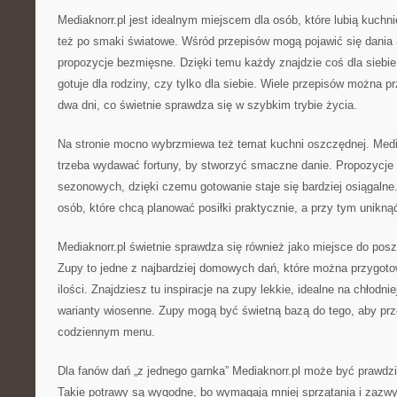
Mediaknorr.pl jest idealnym miejscem dla osób, które lubią kuchni
też po smaki światowe. Wśród przepisów mogą pojawić się dania 
propozycje bezmięsne. Dzięki temu każdy znajdzie coś dla siebie 
gotuje dla rodziny, czy tylko dla siebie. Wiele przepisów można p
dwa dni, co świetnie sprawdza się w szybkim trybie życia.
Na stronie mocno wybrzmiewa też temat kuchni oszczędnej. Media
trzeba wydawać fortuny, by stworzyć smaczne danie. Propozycje
sezonowych, dzięki czemu gotowanie staje się bardziej osiągalne.
osób, które chcą planować posiłki praktycznie, a przy tym unikną
Mediaknorr.pl świetnie sprawdza się również jako miejsce do po
Zupy to jedne z najbardziej domowych dań, które można przygoto
ilości. Znajdziesz tu inspiracje na zupy lekkie, idealne na chłodnie
warianty wiosenne. Zupy mogą być świetną bazą do tego, aby prz
codziennym menu.
Dla fanów dań „z jednego garnka” Mediaknorr.pl może być prawdziw
Takie potrawy są wygodne, bo wymagają mniej sprzątania i zazwy