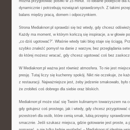
można przygotować posiłki w 15 minut. To idealne podejście dla lu
dynamicznie i potrzebują rozwiązań sprawdzonych. Z takimi prze
balans między pracą, domem i odpoczynkiem.
Strona Mediaknorr.pl sprawdzi się też wtedy, gdy chcesz odśwież
Każdy ma moment, w którym kończą się inspiracje, a w głowie poja
„co dziś ugotować?”. Właśnie wtedy taki blog staje się ściągą. 
szybko znaleźć pomysł na danie z warzyw, bez przeglądania setek
do której możesz wracać, gdy chcesz ugotować coś bez zaskocz
W Mediaknorr.pl ważna jest również atmosfera. To nie jest miejsc
presję. Tutaj liczy się kuchenny spokój. Nikt nie oczekuje, że każ
z restauracji. Najważniejsze jest, żeby jedzenie smakowało, było
że zrobiłeś coś dobrego dla siebie oraz bliskich.
Mediaknorr.pl może stać się Twoim kulinarnym towarzyszem na c
gdy gotujesz coś prostego, jak i wtedy, gdy chcesz przygotować 
przestrzeń dla osób, które cenią smak, lubią przepisy sprawdzone
smacznie. Jeśli szukasz miejsca, gdzie gotowanie jest proste, a 
pomagać, a nie tylko ładnie wyglądać – Mediaknorr.pl idealnie wpis