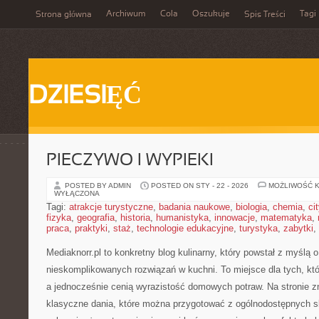
Archiwum
Cola
Oszukuje
Tagi
Strona główna
Spis Treści
DZIESIĘĆ
PIECZYWO I WYPIEKI
POSTED BY ADMIN
POSTED ON STY - 22 - 2026
MOŻLIWOŚĆ 
WYŁĄCZONA
Tagi:
atrakcje turystyczne
,
badania naukowe
,
biologia
,
chemia
,
ci
fizyka
,
geografia
,
historia
,
humanistyka
,
innowacje
,
matematyka
,
praca
,
praktyki
,
staż
,
technologie edukacyjne
,
turystyka
,
zabytki
,
Mediaknorr.pl to konkretny blog kulinarny, który powstał z myślą
nieskomplikowanych rozwiązań w kuchni. To miejsce dla tych, kt
a jednocześnie cenią wyrazistość domowych potraw. Na stronie zn
klasyczne dania, które można przygotować z ogólnodostępnych sk