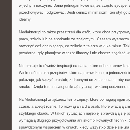
w jednym naczyniu. Dania jednogarnkowe są też często sycące, a
przechowywać i odgrzewać. Jeśli cenisz minimalizm, ten styl got
idealny.
Mediaknorr.pl to także przestrzeń dla osób, które chcą przygoto
pracy, szkoły lub na spotkanie ze znajomymi. Czasem wystarczy 
stworzyć coś chrupiącego, co zniknie z talerza w kilka minut. Ta
przydatne, gdy planujesz wieczór filmowy i nie chcesz spędzać w
Nie brakuje tu również inspiracji na dania, które dobrze sprawdzają
Wiele osób szuka przepisów, które są sprawdzone, a jednocześnie
pokazuje, jak łączyć prostotę z drobnymi urozmaiceniami, aby na
smaku. Dzięki temu łatwiej uniknąć sytuacji, w której codzienne m
Na Mediaknorr.pl znajdziesz też przepisy, które pomagają ogarnąć
czasu, a apetyt rośnie. To rozwiązania dla osób, które wracają z
szybkiego obiadu. W takich sytuacjach najlepiej sprawdzają się po
wymagają długiego przygotowania ani skomplikowanych technik. 
sprawdzonym wsparciem w dniach, kiedy wszystko dzieje się „na 