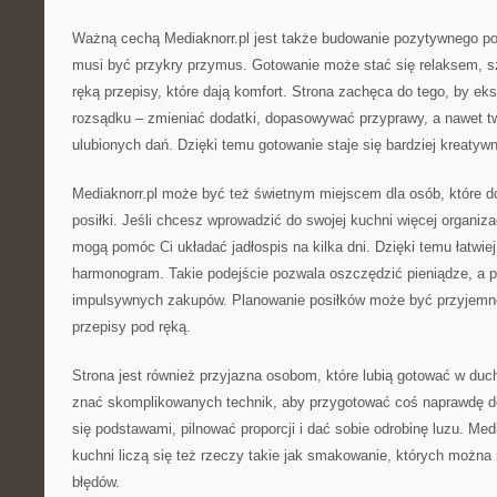
Ważną cechą Mediaknorr.pl jest także budowanie pozytywnego pod
musi być przykry przymus. Gotowanie może stać się relaksem, 
ręką przepisy, które dają komfort. Strona zachęca do tego, by e
rozsądku – zmieniać dodatki, dopasowywać przyprawy, a nawet t
ulubionych dań. Dzięki temu gotowanie staje się bardziej kreatyw
Mediaknorr.pl może być też świetnym miejscem dla osób, które d
posiłki. Jeśli chcesz wprowadzić do swojej kuchni więcej organizac
mogą pomóc Ci układać jadłospis na kilka dni. Dzięki temu łatwie
harmonogram. Takie podejście pozwala oszczędzić pieniądze, a pr
impulsywnych zakupów. Planowanie posiłków może być przyjem
przepisy pod ręką.
Strona jest również przyjazna osobom, które lubią gotować w duch
znać skomplikowanych technik, aby przygotować coś naprawdę d
się podstawami, pilnować proporcji i dać sobie odrobinę luzu. Med
kuchni liczą się też rzeczy takie jak smakowanie, których można
błędów.