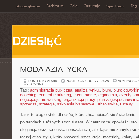
Archiwum
Cola
Oszukuje
Tagi
Strona główna
Spis Treści
DZIESIĘĆ
MODA AZJATYCKA
POSTED BY ADMIN
POSTED ON GRU - 27 - 2025
MOŻLIWOŚĆ 
WYŁĄCZONA
Tagi:
administracja publiczna
,
analiza rynku.
,
biuro
,
biuro coworki
coaching
,
content marketing
,
e-commerce
,
ergonomia
,
eventy
,
ko
negocjacje
,
networking
,
organizacja pracy
,
plan zagospodarowani
sprzedaż
,
strategia
,
szkolenia biznesowe
,
urbanistyka
,
ustawy
Tajus to blog o stylu dla osób, które chcą ubierać się świadomie i
po trendach z różnych stron świata. W centrum tej opowieści stoi
elegancja oraz francuska nonszalancja, ale Tajus nie zamyka się 
raczej atlas stylu, który prowadzi przez kroje, materiały, kolory i 