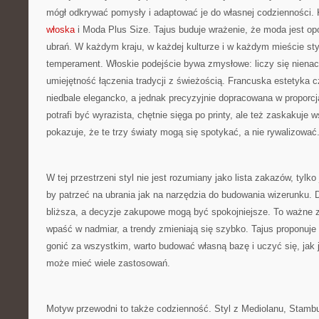
mógł odkrywać pomysły i adaptować je do własnej codzienności.
włoska
i Moda Plus Size. Tajus buduje wrażenie, że moda jest opo
ubrań. W każdym kraju, w każdej kulturze i w każdym mieście st
temperament. Włoskie podejście bywa zmysłowe: liczy się nienac
umiejętność łączenia tradycji z świeżością. Francuska estetyka c
niedbale elegancko, a jednak precyzyjnie dopracowana w proporcj
potrafi być wyrazista, chętnie sięga po printy, ale też zaskakuje 
pokazuje, że te trzy światy mogą się spotykać, a nie rywalizować
W tej przestrzeni styl nie jest rozumiany jako lista zakazów, tylk
by patrzeć na ubrania jak na narzędzia do budowania wizerunku. 
bliższa, a decyzje zakupowe mogą być spokojniejsze. To ważne z
wpaść w nadmiar, a trendy zmieniają się szybko. Tajus proponuje
gonić za wszystkim, warto budować własną bazę i uczyć się, jak
może mieć wiele zastosowań.
Motyw przewodni to także codzienność. Styl z Mediolanu, Stamb