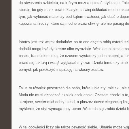
do stworzenia szkieletu, na którym można opierać stylizacje. Taka
spokój, bo gdy masz pewne klasyki, łatwiej dokładać mocne akc
tym, jak wybierać materiały pod kątem trwałości, jak dbać o dopas
kupowania rzeczy, które są modne przez chwilę, ale nie pasują do
Istotny jest też wątek dodatków, bo to one często robią ostatni szl
dodatki mogą być dyskretne albo wyraziste. Włoskie inspiracje po
pasek, francuskie uczą, że czasem wystarczy jeden akcent, a tu
bawić się fakturą i wciąż wyglądać stylowo. Dzięki temu czytelnik d
pomysł, jak przełożyć inspirację na własny zestaw.
Tajus to również przestrzeń dla osób, które lubią styl miejski, ale
Moda nie musi oznaczać szpilek codziennie. Czasem chodzi o to,
skrojone, sweter miał dobry skład, a płaszcz dawał elegancką li
myślenie, że styl wymaga tony ubrań. Wiele da się zrobić dzięki le
W tej opowieści liczy się także pewność siebie. Ubranie może ws