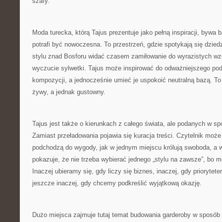
szafy.
Moda turecka, którą Tajus prezentuje jako pełną inspiracji, bywa
potrafi być nowoczesna. To przestrzeń, gdzie spotykają się dzie
stylu znad Bosforu widać czasem zamiłowanie do wyrazistych wzo
wyczucie sylwetki. Tajus może inspirować do odważniejszego pode
kompozycji, a jednocześnie umieć je uspokoić neutralną bazą. To
żywy, a jednak gustowny.
Tajus jest także o kierunkach z całego świata, ale podanych w spo
Zamiast przeładowania pojawia się kuracja treści. Czytelnik może
podchodzą do wygody, jak w jednym miejscu królują swoboda, a w i
pokazuje, że nie trzeba wybierać jednego „stylu na zawsze”, bo 
Inaczej ubieramy się, gdy liczy się biznes, inaczej, gdy priorytet
jeszcze inaczej, gdy chcemy podkreślić wyjątkową okazję.
Dużo miejsca zajmuje tutaj temat budowania garderoby w sposób 