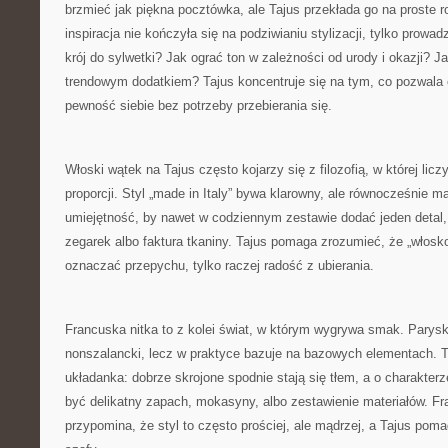
brzmieć jak piękna pocztówka, ale Tajus przekłada go na proste r
inspiracja nie kończyła się na podziwianiu stylizacji, tylko prowa
krój do sylwetki? Jak ograć ton w zależności od urody i okazji? 
trendowym dodatkiem? Tajus koncentruje się na tym, co pozwala 
pewność siebie bez potrzeby przebierania się.
Włoski wątek na Tajus często kojarzy się z filozofią, w której licz
proporcji. Styl „made in Italy” bywa klarowny, ale równocześnie 
umiejętność, by nawet w codziennym zestawie dodać jeden detal, k
zegarek albo faktura tkaniny. Tajus pomaga zrozumieć, że „włosk
oznaczać przepychu, tylko raczej radość z ubierania.
Francuska nitka to z kolei świat, w którym wygrywa smak. Parysk
nonszalancki, lecz w praktyce bazuje na bazowych elementach. Ta
układanka: dobrze skrojone spodnie stają się tłem, a o charakter
być delikatny zapach, mokasyny, albo zestawienie materiałów. F
przypomina, że styl to często prościej, ale mądrzej, a Tajus pom