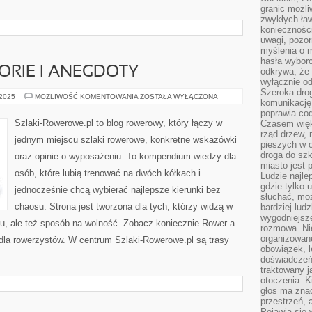
granic możli
zwykłych ła
koniecznośc
uwagi, pozor
myślenia o mi
hasła wybor
RIE I ANEGDOTY
odkrywa, że 
wyłącznie od
Szeroka dro
ROWEROWE
 2025
MOŻLIWOŚĆ KOMENTOWANIA
ZOSTAŁA WYŁĄCZONA
komunikację
HISTORIE
I
poprawia co
ANEGDOTY
Szlaki-Rowerowe.pl to blog rowerowy, który łączy w
Czasem więk
rząd drzew, 
jednym miejscu szlaki rowerowe, konkretne wskazówki
pieszych w 
droga do szk
oraz opinie o wyposażeniu. To kompendium wiedzy dla
miasto jest 
osób, które lubią trenować na dwóch kółkach i
Ludzie najlep
gdzie tylko u
jednocześnie chcą wybierać najlepsze kierunki bez
słuchać, moż
chaosu. Strona jest tworzona dla tych, którzy widzą w
bardziej lud
wygodniejsze
ngu, ale też sposób na wolność. Zobacz koniecznie Rower a
rozmowa. Nie
organizowane
ie dla rowerzystów. W centrum Szlaki-Rowerowe.pl są trasy
obowiązek, 
doświadczeń
traktowany j
otoczenia. K
głos ma znac
przestrzeń, 
Pojawia się 