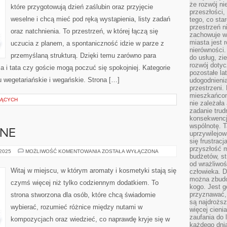
że rozwój n
które przygotowują dzień zaślubin oraz przyjęcie
przeszłości,
weselne i chcą mieć pod ręką wystąpienia, listy zadań
tego, co sta
przestrzeń n
oraz natchnienia. To przestrzeń, w której łączą się
zachowuje w
miasta jest 
uczucia z planem, a spontaniczność idzie w parze z
nierówności.
przemyślaną strukturą. Dzięki temu zarówno para
do usług, zie
rozwój dotyc
a i tata czy goście mogą poczuć się spokojniej. Kategorie
pozostałe l
u wegetariańskie i wegańskie. Strona […]
udogodnienia
przestrzeni.
mieszkańcom
ZĄCYCH
nie zależał
zadanie trud
konsekwencji
wspólnotę. T
RNE
uprzywilejow
się frustracj
przyszłość m
PROBLEMY
 2025
MOŻLIWOŚĆ KOMENTOWANIA
ZOSTAŁA WYŁĄCZONA
budżetów, st
SKÓRNE
od wrażliwo
Witaj w miejscu, w którym aromaty i kosmetyki stają się
człowieka. D
można zbudo
czymś więcej niż tylko codziennym dodatkiem. To
kogo. Jest g
przyznawać,
strona stworzona dla osób, które chcą świadomie
są najdrożs
wybierać, rozumieć różnice między nutami w
więcej cieni
zaufania do 
kompozycjach oraz wiedzieć, co naprawdę kryje się w
każdego dnia