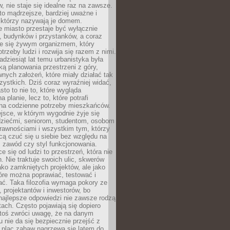
 nie staje się idealne raz na zawsze.
 to mądrzejsze, bardziej uważne i
 którzy nazywają je domem.
 miasto przestaje być wyłącznie
, budynków i przystanków, a coraz
je się żywym organizmem, który
trzeby ludzi i rozwija się razem z nimi.
adziesiąt lat temu urbanistyka była
ką planowania przestrzeni z góry,
nych założeń, które miały działać tak
ystkich. Dziś coraz wyraźniej widać,
sto to nie to, które wygląda
 planie, lecz to, które potrafi
na codzienne potrzeby mieszkańców.
jsce, w którym wygodnie żyje się
dziećmi, seniorom, studentom, osobom
rawnościami i wszystkim tym, którzy
cą czuć się u siebie bez względu na
 zawód czy styl funkcjonowania.
e się od ludzi to przestrzeń, która nie
n. Nie traktuje swoich ulic, skwerów
jako zamkniętych projektów, ale jako
óre można poprawiać, testować i
ć. Taka filozofia wymaga pokory ze
, projektantów i inwestorów, bo
najlepsze odpowiedzi nie zawsze rodzą
tach. Często pojawiają się dopiero
ktoś zwróci uwagę, że na danym
 nie da się bezpiecznie przejść z
 plac zabaw nagrzewa się latem do