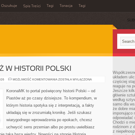
Oszukuje
Tagi
Tonacja
Tagi
Spis Treści
SUB
Ż W HISTORII POLSKI
Współczesne
układem ulic
DZIECI
026
MOŻLIWOŚĆ KOMENTOWANIA
ZOSTAŁA WYŁĄCZONA
częściej sta
I
reaguje na po
MŁODZIEŻ
W
Jeszcze kilk
KoronaMK to portal poświęcony historii Polski – od
HISTORII
głównie sztu
POLSKI
Piastów aż po czasy dzisiejsze. To kompendium, w
według sztyw
samo dla wsz
którym historia spotyka się z interpretacją, a fakty
że dobre mia
układają się w zrozumiałą kronikę. Jeśli szukasz
imponująco na
odpowiadać 
wiarygodnego wprowadzenia po epokach, chcesz
Chodzi o mie
rodzinom z 
uchwycić sens przemian albo po prostu uwielbiasz
z niepełnosp
e taką bazą wiedzy. Nowości na stronie Historia