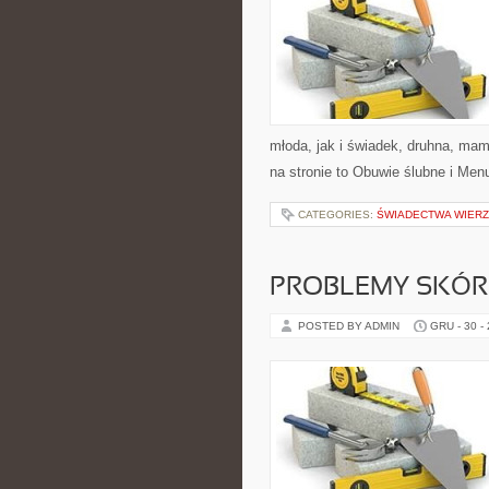
młoda, jak i świadek, druhna, mam
na stronie to Obuwie ślubne i Men
CATEGORIES:
ŚWIADECTWA WIER
PROBLEMY SKÓ
POSTED BY ADMIN
GRU - 30 -