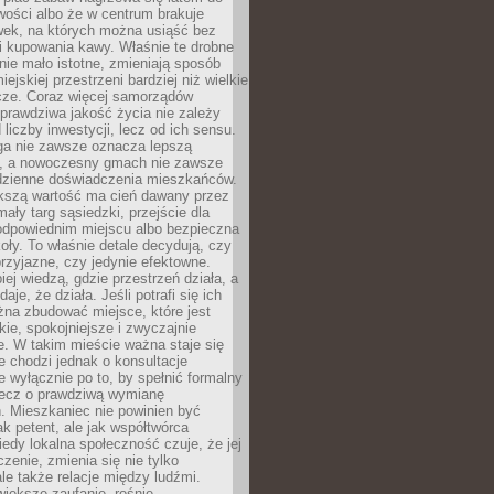
wości albo że w centrum brakuje
wek, na których można usiąść bez
i kupowania kawy. Właśnie te drobne
nie mało istotne, zmieniają sposób
ejskiej przestrzeni bardziej niż wielkie
cze. Coraz więcej samorządów
prawdziwa jakość życia nie zależy
 liczby inwestycji, lecz od ich sensu.
ga nie zawsze oznacza lepszą
, a nowoczesny gmach nie zawsze
dzienne doświadczenia mieszkańców.
szą wartość ma cień dawany przez
mały targ sąsiedzki, przejście dla
odpowiednim miejscu albo bezpieczna
oły. To właśnie detale decydują, czy
przyjazne, czy jedynie efektowne.
iej wiedzą, gdzie przestrzeń działa, a
daje, że działa. Jeśli potrafi się ich
na zbudować miejsce, które jest
zkie, spokojniejsze i zwyczajnie
. W takim mieście ważna staje się
 chodzi jednak o konsultacje
 wyłącznie po to, by spełnić formalny
lecz o prawdziwą wymianę
. Mieszkaniec nie powinien być
ak petent, ale jak współtwórca
iedy lokalna społeczność czuje, że jej
zenie, zmienia się nie tylko
ale także relacje między ludźmi.
większe zaufanie, rośnie