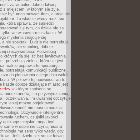
ność za wspólne dobro i łatwiej
ź z miejscem, w którym się żyje.
taje być anonimowym tłem, a staje się
jektem. To właśnie wtedy rodzi się
gia, która sprawia, że sąsiedzi
teresować się tym, co dzieje się za
ie tylko we własnym mieszkaniu. W
ego myślenia znajduje się
 a nie spektakl. Ludzie nie potrzebują
rwerków, ale stabilnej, dobrze
nej rzeczywistości. Potrzebują
o których da się iść bez lawirowania
, potrzebują zieleni, która nie jest
ecz realnie poprawia temperaturę i
, potrzebują komunikacji publicznej,
usza do planowania całego dnia wokół
busu. W połowie tej opowieści warto
 każde dobrze działające miasto jest
wiedzy
w którym zapisane są
ia mieszkańców, ich przyzwyczajenia,
ia i oczekiwania. Im uważniej odczytuje
, tym lepiej można projektować
 Nowoczesność nie musi oznaczać
echnologii. Oczywiście inteligentne
owania ruchem, czujniki jakości
y aplikacje miejskie mogą być
le same w sobie nie czynią miasta
chnologia ma sens tylko wtedy, gdy
kowi. Jeśli dzięki niej senior łatwiej