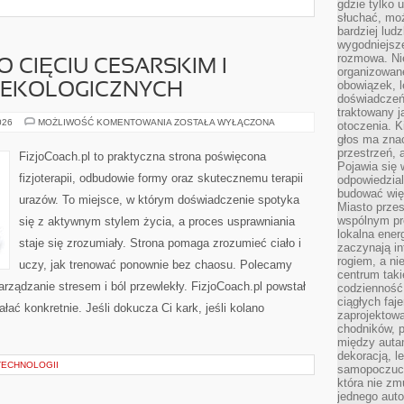
gdzie tylko u
słuchać, moż
bardziej lud
wygodniejsze
rozmowa. Nie
O CIĘCIU CESARSKIM I
organizowane
obowiązek, 
NEKOLOGICZNYCH
doświadczeń
traktowany j
REHABILITACJA
026
MOŻLIWOŚĆ KOMENTOWANIA
ZOSTAŁA WYŁĄCZONA
otoczenia. K
PO
głos ma znac
CIĘCIU
CESARSKIM
przestrzeń, 
FizjoCoach.pl to praktyczna strona poświęcona
I
Pojawia się 
OPERACJACH
fizjoterapii, odbudowie formy oraz skutecznemu terapii
odpowiedzial
GINEKOLOGICZNYCH
budować wię
urazów. To miejsce, w którym doświadczenie spotyka
Miasto przes
wspólnym pro
się z aktywnym stylem życia, a proces usprawniania
lokalna ener
staje się zrozumiały. Strona pomaga zrozumieć ciało i
zaczynają in
rogiem, a n
uczy, jak trenować ponownie bez chaosu. Polecamy
centrum taki
Zarządzanie stresem i ból przewlekły. FizjoCoach.pl powstał
codzienność,
ciągłych faje
łać konkretnie. Jeśli dokucza Ci kark, jeśli kolano
zaprojektowa
chodników, p
między autami
dekoracją, l
TECHNOLOGII
samopoczucie
która nie zm
jednego auto