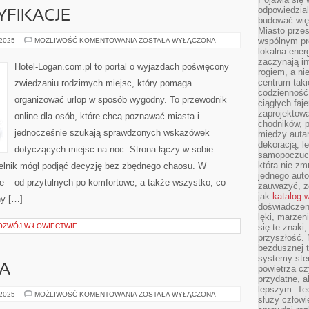
odpowiedzial
YFIKACJE
budować wię
Miasto przes
TWIERDZE
wspólnym pro
 2025
MOŻLIWOŚĆ KOMENTOWANIA
ZOSTAŁA WYŁĄCZONA
I
lokalna ener
FORTYFIKACJE
zaczynają in
Hotel-Logan.com.pl to portal o wyjazdach poświęcony
rogiem, a n
centrum taki
zwiedzaniu rodzimych miejsc, który pomaga
codzienność,
organizować urlop w sposób wygodny. To przewodnik
ciągłych faje
zaprojektowa
online dla osób, które chcą poznawać miasta i
chodników, p
jednocześnie szukają sprawdzonych wskazówek
między autami
dekoracją, l
dotyczących miejsc na noc. Strona łączy w sobie
samopoczucie
która nie zm
telnik mógł podjąć decyzję bez zbędnego chaosu. W
jednego auto
le – od przytulnych po komfortowe, a także wszystko, co
zauważyć, że
jak
katalog 
y […]
doświadczen
lęki, marzen
ZWÓJ W ŁOWIECTWIE
się te znaki
przyszłość.
bezdusznej t
systemy ster
A
powietrza cz
przydatne, a
lepszym. Te
MODA
 2025
MOŻLIWOŚĆ KOMENTOWANIA
ZOSTAŁA WYŁĄCZONA
służy człowie
AZJATYCKA