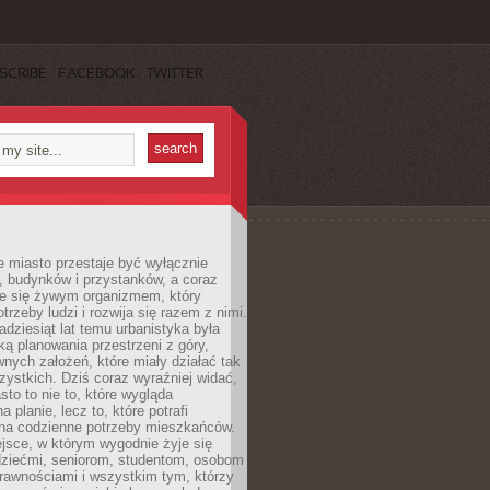
SCRIBE
FACEBOOK
TWITTER
 miasto przestaje być wyłącznie
, budynków i przystanków, a coraz
je się żywym organizmem, który
trzeby ludzi i rozwija się razem z nimi.
adziesiąt lat temu urbanistyka była
ką planowania przestrzeni z góry,
nych założeń, które miały działać tak
ystkich. Dziś coraz wyraźniej widać,
sto to nie to, które wygląda
 planie, lecz to, które potrafi
na codzienne potrzeby mieszkańców.
jsce, w którym wygodnie żyje się
dziećmi, seniorom, studentom, osobom
rawnościami i wszystkim tym, którzy