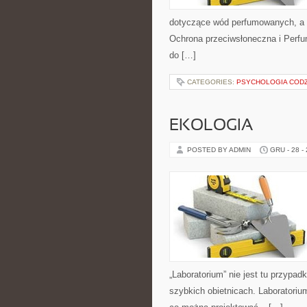
dotyczące wód perfumowanych, a t
Ochrona przeciwsłoneczna i Perfum
do […]
CATEGORIES:
PSYCHOLOGIA CODZ
EKOLOGIA
POSTED BY ADMIN
GRU - 28 -
„Laboratorium” nie jest tu przypad
szybkich obietnicach. Laboratoriu