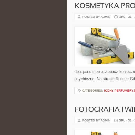
KOSMETYKA PR
POSTED BY ADMIN
GRU - 31 -
dbająca o siebie. Zobacz konieczni
psychiczne. Na stronie Rolletic Gd
CATEGORIES:
IKONY PERFUMERY
FOTOGRAFIA I W
POSTED BY ADMIN
GRU - 31 -