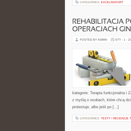
CATEGORIES:
EXCELRAPORT
REHABILITACJA P
OPERACJACH GI
POSTED BY ADMIN
STY - 1 - 2
kategorie: Terapia funkcjonalna i 
z myślą o osobach, które chcą dzia
protestuje, albo jeśli po […]
CATEGORIES:
TESTY I RECENZJE 