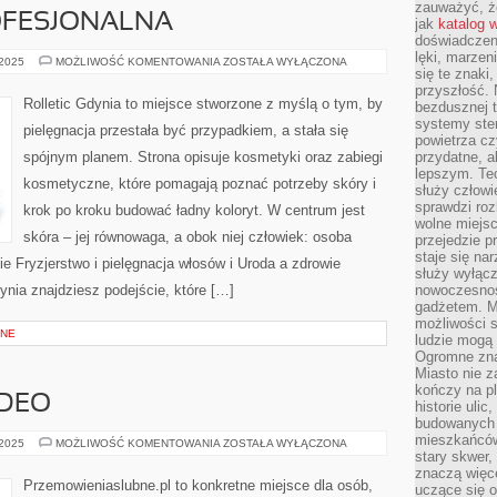
zauważyć, że
OFESJONALNA
jak
katalog 
doświadczen
lęki, marzen
KOSMETYKA
 2025
MOŻLIWOŚĆ KOMENTOWANIA
ZOSTAŁA WYŁĄCZONA
się te znaki
PROFESJONALNA
przyszłość.
Rolletic Gdynia to miejsce stworzone z myślą o tym, by
bezdusznej t
systemy ster
pielęgnacja przestała być przypadkiem, a stała się
powietrza cz
spójnym planem. Strona opisuje kosmetyki oraz zabiegi
przydatne, a
lepszym. Te
kosmetyczne, które pomagają poznać potrzeby skóry i
służy człowie
sprawdzi roz
krok po kroku budować ładny koloryt. W centrum jest
wolne miejsc
skóra – jej równowaga, a obok niej człowiek: osoba
przejedzie p
staje się na
e Fryzjerstwo i pielęgnacja włosów i Uroda a zdrowie
służy wyłącz
ynia znajdziesz podejście, które […]
nowoczesnoś
gadżetem. M
możliwości s
JNE
ludzie mogą 
Ogromne zna
Miasto nie z
kończy na p
IDEO
historie uli
budowanych p
mieszkańców
FOTOGRAFIA
 2025
MOŻLIWOŚĆ KOMENTOWANIA
ZOSTAŁA WYŁĄCZONA
I
stary skwer,
WIDEO
znaczą więc
Przemowieniaslubne.pl to konkretne miejsce dla osób,
uczące się o