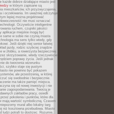
 każde dobrze działające miasto jest
wiedzy
w którym zapisane są
ia mieszkańców, ich przyzwyczajenia,
ia i oczekiwania. Im uważniej odczytuje
, tym lepiej można projektować
 Nowoczesność nie musi oznaczać
echnologii. Oczywiście inteligentne
owania ruchem, czujniki jakości
y aplikacje miejskie mogą być
le same w sobie nie czynią miasta
chnologia ma sens tylko wtedy, gdy
kowi. Jeśli dzięki niej senior łatwiej
kład jazdy, rodzic szybciej znajdzie
e w żłobku, a rowerzysta bezpieczniej
rzez skrzyżowanie, wtedy rzeczywiście
rzędziem poprawy życia. Jeśli jednak
nie do tworzenia wizerunku
ci, szybko staje się pustym
iasto nie powinno być pokazem
ystemów, ale przestrzenią, w której
czuć się swobodnie i bezpiecznie.
czenie ma także pamięć miejsca.
aczyna się od nowej inwestycji i nie
lanie zagospodarowania. Tworzą je
c, dawnych zakładów pracy, osiedli
rzez pokolenia i punktów, które dla
 mają wartość symboliczną. Czasem
 niepozorny mural albo lokalny targ
ej niż kosztowna przebudowa. Miasto
d ludzi potrafi to dostrzec. Rozumie,