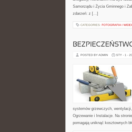
Samorządu i Życia Gminnego i Zabor
zdarzeń: z […]
CATEGORIES:
FOTOGRAFIA I WIDE
BEZPIECZEŃSTW
POSTED BY ADMIN
STY - 1 - 2
systemów grzewczych, wentylacji,
Ogrzewanie i Instalacje. Na stroni
pomagają uniknąć kosztownych bł