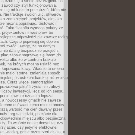
cą czuć się u siebie bez względu na
 zawód czy styl funkcjonowania.
e się od ludzi to przestrzeń, która nie
n. Nie traktuje swoich ulic, skwerów
jako zamkniętych projektów, ale jako
óre można poprawiać, testować i
ć. Taka filozofia wymaga pokory ze
, projektantów i inwestorów, bo
najlepsze odpowiedzi nie zawsze rodzą
tach. Często pojawiają się dopiero
ktoś zwróci uwagę, że na danym
 nie da się bezpiecznie przejść z
 plac zabaw nagrzewa się latem do
wości albo że w centrum brakuje
wek, na których można usiąść bez
i kupowania kawy. Właśnie te drobne
nie mało istotne, zmieniają sposób
ejskiej przestrzeni bardziej niż wielkie
cze. Coraz więcej samorządów
prawdziwa jakość życia nie zależy
 liczby inwestycji, lecz od ich sensu.
ga nie zawsze oznacza lepszą
, a nowoczesny gmach nie zawsze
dzienne doświadczenia mieszkańców.
szą wartość ma cień dawany przez
mały targ sąsiedzki, przejście dla
odpowiednim miejscu albo bezpieczna
oły. To właśnie detale decydują, czy
przyjazne, czy jedynie efektowne.
iej wiedzą, gdzie przestrzeń działa, a