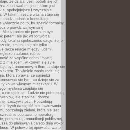
daje, że działa. Jeśli potrafi się ich
na zbudować miejsce, które jest
zkie, spokojniejsze i zwyczajnie
. W takim mieście ważna staje się
 chodzi jednak o konsultacje
 wyłącznie po to, by spełnić formalny
lecz o prawdziwą wymianę
. Mieszkaniec nie powinien być
ak petent, ale jak współtwórca
iedy lokalna społeczność czuje, że jej
zenie, zmienia się nie tylko
ale także relacje między ludźmi.
większe zaufanie, rośnie
ność za wspólne dobro i łatwiej
ź z miejscem, w którym się żyje.
taje być anonimowym tłem, a staje się
jektem. To właśnie wtedy rodzi się
gia, która sprawia, że sąsiedzi
teresować się tym, co dzieje się za
ie tylko we własnym mieszkaniu. W
ego myślenia znajduje się
 a nie spektakl. Ludzie nie potrzebują
rwerków, ale stabilnej, dobrze
nej rzeczywistości. Potrzebują
o których da się iść bez lawirowania
, potrzebują zieleni, która nie jest
ecz realnie poprawia temperaturę i
, potrzebują komunikacji publicznej,
usza do planowania całego dnia wokół
busu. W połowie tej opowieści warto