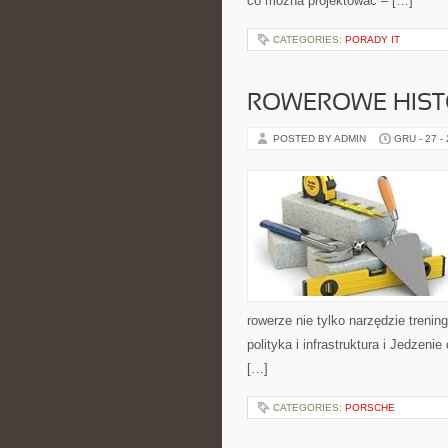
co można projektować – […]
CATEGORIES:
PORADY IT
ROWEROWE HISTO
POSTED BY ADMIN
GRU - 27 -
rowerze nie tylko narzędzie treni
polityka i infrastruktura i Jedzen
[…]
CATEGORIES:
PORSCHE