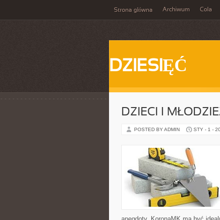
Archiwum
Cola
Strona główna
DZIESIĘĆ
DZIECI I MŁODZIE
POSTED BY ADMIN
STY - 1 - 2
anegdoty, KoronaMK ma być idealni