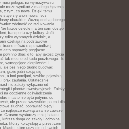
ie musi polegać na wymazywaniu
 ale może wynikać z mądrego łączenia
re, z tym, co nowe. Dzięki temu
ie staje się anonimowa, lecz
łasny charakter. Ważną cechą dobrego
również zdolność do redukowania
 Nie każde osiedle ma ten sam dostęp
leni, transportu czy kultury. Jeśli
zy tylko wybranych dzielnic, a
atami czekają na podstawowe
, trudno mówić o sprawiedliwej
 Miasto naprawdę przyjazne
 powinno dbać o to, aby jakość życia
a aż tak mocno od kodu pocztowego. To
ne, wymagające cierpliwości i
, ale bez niego trudno budować
am, gdzie jedni czują się
ani, a inni pomijani, szybko pojawiają
a i brak zaufania. Ostatecznie
iast nie zależy wyłącznie od
rategii i planów inwestycyjnych. Zależy
ści na codzienne doświadczenie
obre miasto nie pyta jedynie, co
wać, ale przede wszystkim po co i dla
otowe słuchać, poprawiać błędy i
 że najlepsze rozwiązania nie zawsze
ze. Czasem wystarczy mniej hałasu,
a, krótsza droga do szkoły i odrobina
ludzi, którzy korzystają z przestrzeni
. Miasto, które uczy się od swoich