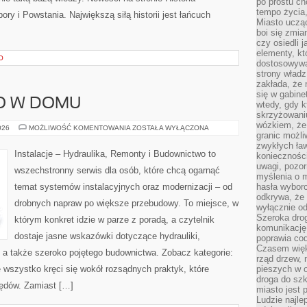
po prostu ch
tempo życia,
y i Powstania. Największą siłą historii jest łańcuch
Miasto ucząc
boi się zmia
czy osiedli 
elementy, kt
O
dostosowywa
strony władz
zakłada, że 
się w gabine
O W DOMU
wtedy, gdy 
skrzyżowaniu
wózkiem, że
BEZPIECZEŃSTWO
026
MOŻLIWOŚĆ KOMENTOWANIA
ZOSTAŁA WYŁĄCZONA
granic możli
W
DOMU
zwykłych ła
Instalacje – Hydraulika, Remonty i Budownictwo to
koniecznośc
uwagi, pozor
wszechstronny serwis dla osób, które chcą ogarnąć
myślenia o mi
temat systemów instalacyjnych oraz modernizacji – od
hasła wybor
odkrywa, że 
drobnych napraw po większe przebudowy. To miejsce, w
wyłącznie od
Szeroka dro
którym konkret idzie w parze z poradą, a czytelnik
komunikację
dostaje jasne wskazówki dotyczące hydrauliki,
poprawia co
Czasem więk
 a także szeroko pojętego budownictwa. Zobacz kategorie:
rząd drzew, 
e wszystko kręci się wokół rozsądnych praktyk, które
pieszych w 
droga do szk
ędów. Zamiast […]
miasto jest 
Ludzie najlep