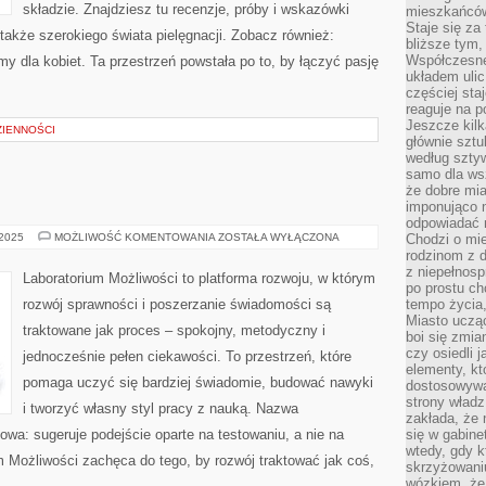
składzie. Znajdziesz tu recenzje, próby i wskazówki
mieszkańców,
Staje się za
akże szerokiego świata pielęgnacji. Zobacz również:
bliższe tym,
Współczesne
y dla kobiet. Ta przestrzeń powstała po to, by łączyć pasję
układem ulic
częściej sta
reaguje na po
Jeszcze kilk
IENNOŚCI
głównie sztu
według sztyw
samo dla wsz
że dobre mia
imponująco na
odpowiadać 
EKOLOGIA
 2025
MOŻLIWOŚĆ KOMENTOWANIA
ZOSTAŁA WYŁĄCZONA
Chodzi o mie
rodzinom z 
z niepełnosp
Laboratorium Możliwości to platforma rozwoju, w którym
po prostu ch
rozwój sprawności i poszerzanie świadomości są
tempo życia,
Miasto ucząc
traktowane jak proces – spokojny, metodyczny i
boi się zmia
czy osiedli 
jednocześnie pełen ciekawości. To przestrzeń, które
elementy, kt
pomaga uczyć się bardziej świadomie, budować nawyki
dostosowywa
strony władz
i tworzyć własny styl pracy z nauką. Nazwa
zakłada, że 
kowa: sugeruje podejście oparte na testowaniu, a nie na
się w gabine
wtedy, gdy 
m Możliwości zachęca do tego, by rozwój traktować jak coś,
skrzyżowaniu
wózkiem, że