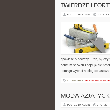
TWIERDZE I FORT
POSTED BY ADMIN
GRU - 27 -
opowieść o podróży – tak, by czy
centrum serwisu znajdują się hote
pomaga wybrać nocleg dopasowan
CATEGORIES:
ZRÓWNOWAŻONY RO
MODA AZJATYCK
POSTED BY ADMIN
GRU - 27 -