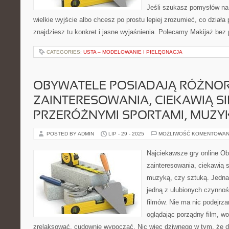
Jeśli szukasz pomysłów na 
wielkie wyjście albo chcesz po prostu lepiej zrozumieć, co działa 
znajdziesz tu konkret i jasne wyjaśnienia. Polecamy Makijaż bez 
CATEGORIES:
USTA – MODELOWANIE I PIELĘGNACJA
OBYWATELE POSIADAJĄ RÓŻNO
ZAINTERESOWANIA, CIEKAWIĄ SI
PRZERÓŻNYMI SPORTAMI, MUZY
POSTED BY ADMIN
LIP - 29 - 2025
MOŻLIWOŚĆ KOMENTOWAN
Najciekawsze gry online Ob
zainteresowania, ciekawią s
muzyką, czy sztuką. Jedna
jedną z ulubionych czynnośc
filmów. Nie ma nic podejrz
oglądając porządny film, wo
zrelaksować, cudownie wypocząć. Nic więc dziwnego w tym, że d