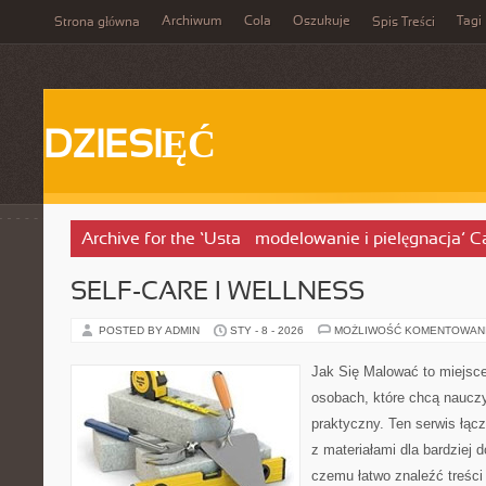
Archiwum
Cola
Oszukuje
Tagi
Strona główna
Spis Treści
DZIESIĘĆ
Archive for the ‘Usta – modelowanie i pielęgnacja’ C
SELF-CARE I WELLNESS
POSTED BY ADMIN
STY - 8 - 2026
MOŻLIWOŚĆ KOMENTOWAN
Jak Się Malować to miejsc
osobach, które chcą naucz
praktyczny. Ten serwis łąc
z materiałami dla bardziej 
czemu łatwo znaleźć treśc