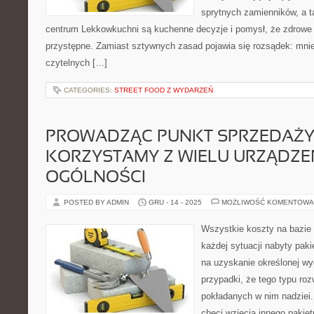
sprytnych zamienników, a t
centrum Lekkowkuchni są kuchenne decyzje i pomysł, że zdrowe
przystępne. Zamiast sztywnych zasad pojawia się rozsądek: mniej
czytelnych […]
CATEGORIES:
STREET FOOD Z WYDARZEŃ
PROWADZĄC PUNKT SPRZEDAŻ
KORZYSTAMY Z WIELU URZĄDZE
OGÓLNOŚCI
POSTED BY ADMIN
GRU - 14 - 2025
MOŻLIWOŚĆ KOMENTOWA
Wszystkie koszty na bazie
każdej sytuacji nabyty pak
na uzyskanie określonej wy
przypadki, że tego typu roz
pokładanych w nim nadziei.
chęci wzięcia innego pakie