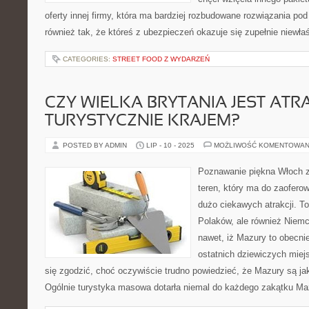
oferty innej firmy, która ma bardziej rozbudowane rozwiązania p
również tak, że któreś z ubezpieczeń okazuje się zupełnie niewła
CATEGORIES:
STREET FOOD Z WYDARZEŃ
CZY WIELKA BRYTANIA JEST AT
TURYSTYCZNIE KRAJEM?
POSTED BY ADMIN
LIP - 10 - 2025
MOŻLIWOŚĆ KOMENTOWAN
Poznawanie piękna Włoch z
teren, który ma do zaofero
dużo ciekawych atrakcji. T
Polaków, ale również Niem
nawet, iż Mazury to obecni
ostatnich dziewiczych miej
się zgodzić, choć oczywiście trudno powiedzieć, że Mazury są jak
Ogólnie turystyka masowa dotarła niemal do każdego zakątku Maz