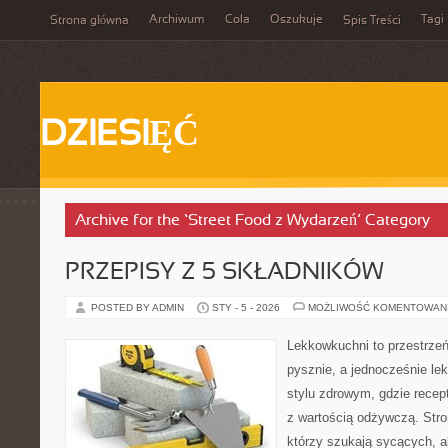
Archiwum
Cola
Oszukuje
Tagi
Strona główna
Spis Treści
DZIESIĘĆ
Archive for the ‘Street Food z Wydarzeń’ Category
PRZEPISY Z 5 SKŁADNIKÓW
POSTED BY ADMIN
STY - 5 - 2026
MOŻLIWOŚĆ KOMENTOWAN
Lekkowkuchni to przestrzeń
pysznie, a jednocześnie le
stylu zdrowym, gdzie recep
z wartością odżywczą. Stro
którzy szukają sycących, al