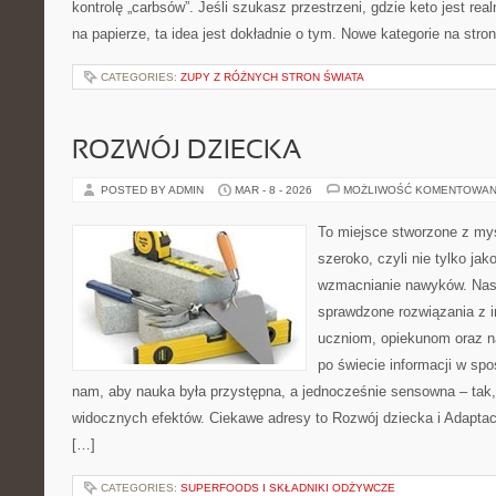
kontrolę „carbsów”. Jeśli szukasz przestrzeni, gdzie keto jest real
na papierze, ta idea jest dokładnie o tym. Nowe kategorie na stron
CATEGORIES:
ZUPY Z RÓŻNYCH STRON ŚWIATA
ROZWÓJ DZIECKA
POSTED BY ADMIN
MAR - 8 - 2026
MOŻLIWOŚĆ KOMENTOWAN
To miejsce stworzone z myś
szeroko, czyli nie tylko jak
wzmacnianie nawyków. Nasz
sprawdzone rozwiązania z i
uczniom, opiekunom oraz n
po świecie informacji w sp
nam, aby nauka była przystępna, a jednocześnie sensowna – tak,
widocznych efektów. Ciekawe adresy to Rozwój dziecka i Adaptac
[…]
CATEGORIES:
SUPERFOODS I SKŁADNIKI ODŻYWCZE