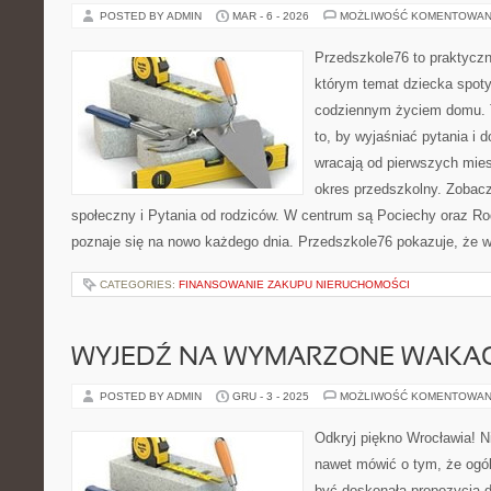
POSTED BY ADMIN
MAR - 6 - 2026
MOŻLIWOŚĆ KOMENTOWAN
Przedszkole76 to praktyczn
którym temat dziecka spot
codziennym życiem domu. T
to, by wyjaśniać pytania i 
wracają od pierwszych mie
okres przedszkolny. Zobac
społeczny i Pytania od rodziców. W centrum są Pociechy oraz Rodz
poznaje się na nowo każdego dnia. Przedszkole76 pokazuje, że w
CATEGORIES:
FINANSOWANIE ZAKUPU NIERUCHOMOŚCI
WYJEDŹ NA WYMARZONE WAKAC
POSTED BY ADMIN
GRU - 3 - 2025
MOŻLIWOŚĆ KOMENTOWAN
Odkryj piękno Wrocławia! 
nawet mówić o tym, że ogól
być doskonałą propozycją d