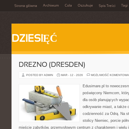
Archiwum
Cola
Oszukuje
Tagi
Strona główna
Spis Treści
DZIESIĘĆ
DREZNO (DRESDEN)
POSTED BY ADMIN
MAR - 12 - 2026
MOŻLIWOŚĆ KOMENTOWA
Edusimare.pl to nowoczesn
poświęcony Niemcom, któr
dla osób planujących wypad
odkrywanie miast, a także 
codzienność za Odrą. Na str
stolicy Niemiec, porcie półn
mieście zabytków, przemysłowym centrum z charakterem i wielu 