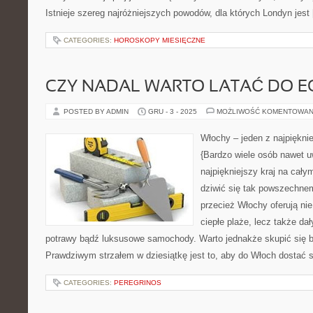
Istnieje szereg najróżniejszych powodów, dla których Londyn jest
CATEGORIES:
HOROSKOPY MIESIĘCZNE
CZY NADAL WARTO LATAĆ DO E
POSTED BY ADMIN
GRU - 3 - 2025
MOŻLIWOŚĆ KOMENTOWAN
Włochy – jeden z najpiękni
{Bardzo wiele osób nawet 
najpiękniejszy kraj na cały
dziwić się tak powszechnem
przecież Włochy oferują nie
ciepłe plaże, lecz także da
potrawy bądź luksusowe samochody. Warto jednakże skupić się bar
Prawdziwym strzałem w dziesiątkę jest to, aby do Włoch dostać 
CATEGORIES:
PEREGRINOS