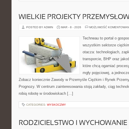
WIELKIE PROJEKTY PRZEMYSŁO
POSTED BY ADMIN
MAR - 8 - 2026
MOŻLIWOŚĆ KOMENTOWAN
Techneau to portal o gospo
wszystkim sektorze ciężkim
otacza: technologiach, zap
transporcie, BHP oraz jakoś
które chcą ogarniać proce
mgły pojęciowej, a jednocze
Zobacz koniecznie Zawody w Przemyśle Ciężkim i Rynek Przemysł
Prognozy. W centrum zainteresowania stoją zakłady, ciąg technolo
robią robotę w środowiskach […]
CATEGORIES:
WYSKOCZMY
RODZICIELSTWO I WYCHOWANIE