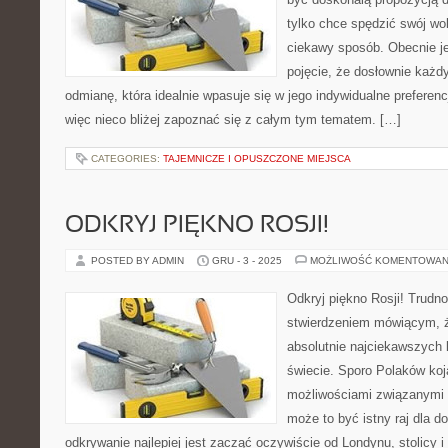
tylko chce spędzić swój wo
ciekawy sposób. Obecnie je
pojęcie, że dosłownie każdy
odmianę, która idealnie wpasuje się w jego indywidualne preferencj
więc nieco bliżej zapoznać się z całym tym tematem. […]
CATEGORIES:
TAJEMNICZE I OPUSZCZONE MIEJSCA
ODKRYJ PIĘKNO ROSJI!
POSTED BY ADMIN
GRU - 3 - 2025
MOŻLIWOŚĆ KOMENTOWAN
Odkryj piękno Rosji! Trudno
stwierdzeniem mówiącym, że
absolutnie najciekawszych k
świecie. Sporo Polaków koj
możliwościami związanymi z 
może to być istny raj dla d
odkrywanie najlepiej jest zacząć oczywiście od Londynu, stolicy i