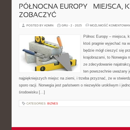
PÓŁNOCNA EUROPY – MIEJSCA, 
ZOBACZYĆ
POSTED BY ADMIN
GRU - 2 - 2025
MOŻLIWOŚĆ KOMENTOWAN
Północ Europy – miejsca, k
ktoś pragnie wyjechać na w
będzie mógł cieszyć się p
krajobrazami, to Norwegia n
ze zdecydowanie najatrakcyj
ten powszechnie uważany je
najpiękniejszych miejsc na ziemi, i trzeba przyznać, że w stwierd
sporo racji. Norwegia jest państwem o niezwykle urokliwym i jed
środowisku […]
CATEGORIES:
BIZNES