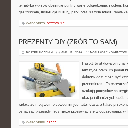
tematyka wpisów obejmuje punkty warte odwiedzenia, noclegi, ko
gastronomię, instytucje kultury, parki oraz historie miast. Nowe k
CATEGORIES:
GOTOWANIE
PREZENTY DIY (ZRÓB TO SAM)
POSTED BY ADMIN
MAR - 11 - 2026
MOŻLIWOŚĆ KOMENTOWA
Pasotti to stylowa witryna, 
tematyce premium podarunk
dobrany gest może być czym
przedmiotem. To przestrzeń
szukają pomysłów na orygin
okazje i dla różnych osób.
widać, że motywem przewodnim jest tutaj klasa, a także przekonan
oznaczać przesady, lecz może przejawiać się w dopasowaniu, w 
CATEGORIES:
PRACA