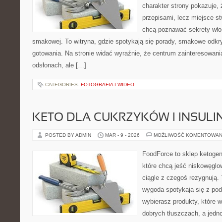
charakter strony pokazuje, ż
przepisami, lecz miejsce st
chcą poznawać sekrety wło
smakowej. To witryna, gdzie spotykają się porady, smakowe odkry
gotowania. Na stronie widać wyraźnie, że centrum zainteresowani
odsłonach, ale […]
CATEGORIES:
FOTOGRAFIA I WIDEO
KETO DLA CUKRZYKÓW I INSU
POSTED BY ADMIN
MAR - 9 - 2026
MOŻLIWOŚĆ KOMENTOWAN
FoodForce to sklep ketogen
które chcą jeść niskowęgl
ciągle z czegoś rezygnują.
wygoda spotykają się z po
wybierasz produkty, które w
dobrych tłuszczach, a jed