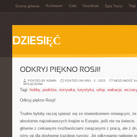
Archiwum
Cola
Oszukuje
Tagi
Strona główna
Spis Treści
DZIESIĘĆ
ODKRYJ PIĘKNO ROSJI!
POSTED BY ADMIN
POSTED ON GRU - 3 - 2025
MOŻLIWOŚĆ 
WYŁĄCZONA
Tagi:
hobby
,
podróże
,
rozrywka
,
turystyka
,
urlop
,
wakacje
,
wczas
Odkryj piękno Rosji!
Trudno byłoby raczej spierać się ze stwierdzeniem mówiącym, że 
absolutnie najciekawszych krajów w Europie, jeśli nie na świecie.
głównie z ciekawymi możliwościami związanymi z pracą, ale z dru
istny raj dla dosłownie każdego turysty. Jej odkrywanie najlepiej 