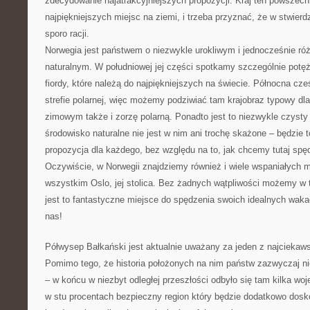
zdecydowanie najatrakcyjniejszych propozycji. Kraj ten powszech
najpiękniejszych miejsc na ziemi, i trzeba przyznać, że w stwierd
sporo racji.
Norwegia jest państwem o niezwykle urokliwym i jednocześnie r
naturalnym. W południowej jej części spotkamy szczególnie potęż
fiordy, które należą do najpiękniejszych na świecie. Północna cześ
strefie polarnej, więc możemy podziwiać tam krajobraz typowy dla
zimowym także i zorzę polarną. Ponadto jest to niezwykle czysty 
środowisko naturalne nie jest w nim ani trochę skażone – będzie 
propozycja dla każdego, bez względu na to, jak chcemy tutaj spę
Oczywiście, w Norwegii znajdziemy również i wiele wspaniałych mi
wszystkim Oslo, jej stolica. Bez żadnych wątpliwości możemy w t
jest to fantastyczne miejsce do spędzenia swoich idealnych waka
nas!
Półwysep Bałkański jest aktualnie uważany za jeden z najciekaw
Pomimo tego, że historia położonych na nim państw zazwyczaj nie
– w końcu w niezbyt odległej przeszłości odbyło się tam kilka woje
w stu procentach bezpieczny region który będzie dodatkowo dosk