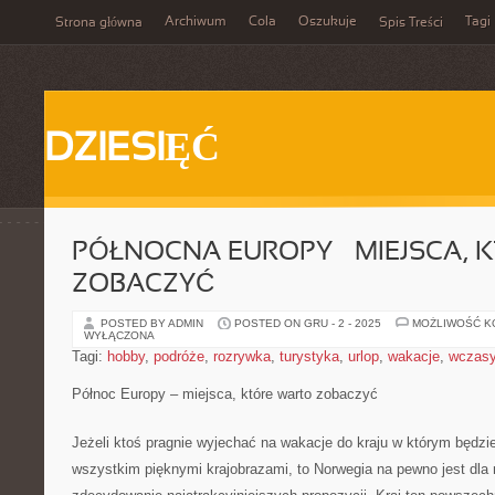
Archiwum
Cola
Oszukuje
Tagi
Strona główna
Spis Treści
DZIESIĘĆ
PÓŁNOCNA EUROPY – MIEJSCA, 
ZOBACZYĆ
POSTED BY ADMIN
POSTED ON GRU - 2 - 2025
MOŻLIWOŚĆ 
WYŁĄCZONA
Tagi:
hobby
,
podróże
,
rozrywka
,
turystyka
,
urlop
,
wakacje
,
wczas
Północ Europy – miejsca, które warto zobaczyć
Jeżeli ktoś pragnie wyjechać na wakacje do kraju w którym będzi
wszystkim pięknymi krajobrazami, to Norwegia na pewno jest dla 