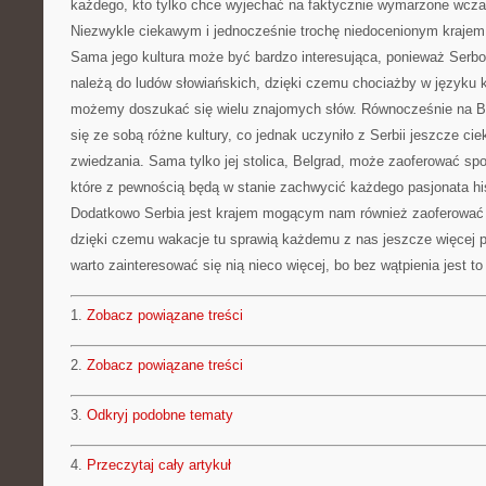
każdego, kto tylko chce wyjechać na faktycznie wymarzone wcza
Niezwykle ciekawym i jednocześnie trochę niedocenionym krajem 
Sama jego kultura może być bardzo interesująca, ponieważ Serbo
należą do ludów słowiańskich, dzięki czemu chociażby w języku k
możemy doszukać się wielu znajomych słów. Równocześnie na B
się ze sobą różne kultury, co jednak uczyniło z Serbii jeszcze c
zwiedzania. Sama tylko jej stolica, Belgrad, może zaoferować sp
które z pewnością będą w stanie zachwycić każdego pasjonata his
Dodatkowo Serbia jest krajem mogącym nam również zaoferować 
dzięki czemu wakacje tu sprawią każdemu z nas jeszcze więcej 
warto zainteresować się nią nieco więcej, bo bez wątpienia jest t
1.
Zobacz powiązane treści
2.
Zobacz powiązane treści
3.
Odkryj podobne tematy
4.
Przeczytaj cały artykuł