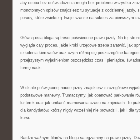
aby osoba bez doświadczenia mogła bez problemu wszystko zro
monotonnych opisów znajdziesz tu sytuacje z codziennej jazdy, sp
porady, które zwiększą Twoje szanse na sukces za pierwszym ra
Główną osią bloga są treści poświęcone prawu jazdy. Na tej stron
wygląda cały proces, jakie kroki urzędowe trzeba załatwić, jak sp
szkolenia kierowców oraz czym różnią się poszczególne kategorie
przejrzystym wyjaśnieniom oszczędzisz czas i pieniądze, świadom
formę nauki.
W dziale poświęconej nauce jazdy znajdziesz szczegółowe wyjaś
podstawowe manewry. Tłumaczymy, jak opanować parkowanie równ
lusterek oraz jak unikanć marnowania czasu na zajęciach. To pr
dla kandydatów, którzy nigdy wcześniej nie prowadzili, jak i dla ty
kursu.
Bardzo ważnym filarów na blogu są egzaminy na prawo jazdy. Dow