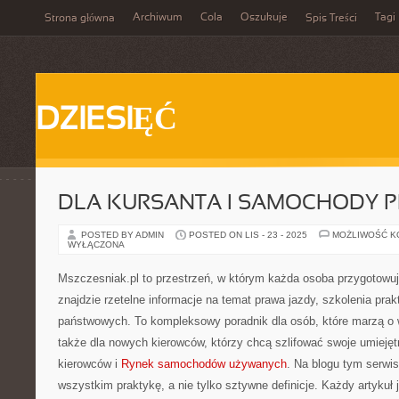
Archiwum
Cola
Oszukuje
Tagi
Strona główna
Spis Treści
DZIESIĘĆ
DLA KURSANTA I SAMOCHODY P
POSTED BY ADMIN
POSTED ON LIS - 23 - 2025
MOŻLIWOŚĆ 
WYŁĄCZONA
Mszczesniak.pl to przestrzeń, w którym każda osoba przygotowu
znajdzie rzetelne informacje na temat prawa jazdy, szkolenia pr
państwowych. To kompleksowy poradnik dla osób, które marzą o 
także dla nowych kierowców, którzy chcą szlifować swoje umiejęt
kierowców i
Rynek samochodów używanych
. Na blogu tym serwis
wszystkim praktykę, a nie tylko sztywne definicje. Każdy artykuł 