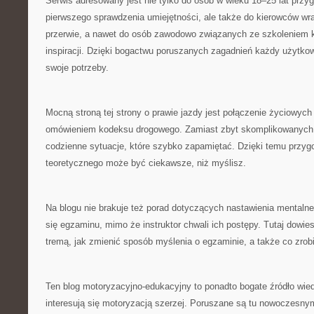
Serwis adresowany jest nie tylko do osób w wieku 18–25 lat przy
pierwszego sprawdzenia umiejętności, ale także do kierowców wr
przerwie, a nawet do osób zawodowo związanych ze szkoleniem k
inspiracji. Dzięki bogactwu poruszanych zagadnień każdy użytko
swoje potrzeby.
Mocną stroną tej strony o prawie jazdy jest połączenie życiowyc
omówieniem kodeksu drogowego. Zamiast zbyt skomplikowanych d
codzienne sytuacje, które szybko zapamiętać. Dzięki temu przyg
teoretycznego może być ciekawsze, niż myślisz.
Na blogu nie brakuje też porad dotyczących nastawienia mentaln
się egzaminu, mimo że instruktor chwali ich postępy. Tutaj dowies
tremą, jak zmienić sposób myślenia o egzaminie, a także co zro
Ten blog motoryzacyjno-edukacyjny to ponadto bogate źródło wied
interesują się motoryzacją szerzej. Poruszane są tu nowoczesny