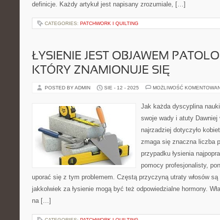
definicje. Każdy artykuł jest napisany zrozumiale, […]
CATEGORIES:
PATCHWORK I QUILTING
ŁYSIENIE JEST OBJAWEM PATOL
KTÓRY ZNAMIONUJE SIĘ
POSTED BY ADMIN
SIE - 12 - 2025
MOŻLIWOŚĆ KOMENTOWA
Jak każda dyscyplina nauk
swoje wady i atuty Dawnie
najrzadziej dotyczyło kobie
zmaga się znaczna liczba 
przypadku łysienia najpopra
pomocy profesjonalisty, pon
uporać się z tym problemem. Częstą przyczyną utraty włosów są 
jakkolwiek za łysienie mogą być też odpowiedzialne hormony. Wł
na […]
CATEGORIES:
PATCHWORK I QUILTING