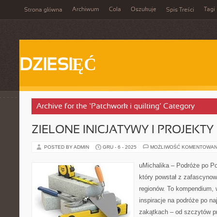
Archiwum
Cola
Oszukuje
Tagi
Strona główna
Spis Treści
DZIESIĘĆ
Archive for the ‘Patchwork i quilting’ Category
ZIELONE INICJATYWY I PROJEKT
POSTED BY ADMIN
GRU - 6 - 2025
MOŻLIWOŚĆ KOMENTOWAN
uMichalika – Podróże po Po
który powstał z zafascynow
regionów. To kompendium, w
inspiracje na podróże po na
zakątkach – od szczytów pr