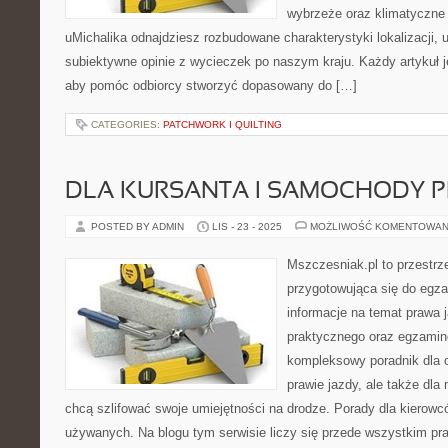
wybrzeże oraz klimatyczne 
uMichalika odnajdziesz rozbudowane charakterystyki lokalizacji,
subiektywne opinie z wycieczek po naszym kraju. Każdy artykuł j
aby pomóc odbiorcy stworzyć dopasowany do […]
CATEGORIES:
PATCHWORK I QUILTING
DLA KURSANTA I SAMOCHODY P
POSTED BY ADMIN
LIS - 23 - 2025
MOŻLIWOŚĆ KOMENTOWAN
Mszczesniak.pl to przestr
przygotowująca się do egza
informacje na temat prawa j
praktycznego oraz egzami
kompleksowy poradnik dla 
prawie jazdy, ale także dla
chcą szlifować swoje umiejętności na drodze. Porady dla kiero
używanych. Na blogu tym serwisie liczy się przede wszystkim pra