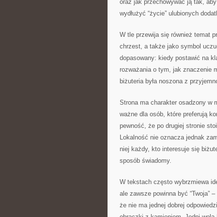
oraz jak przechowywać ją tak, aby 
wydłużyć “życie” ulubionych dodat
W tle przewija się również temat p
chrzest, a także jako symbol uczu
dopasowany: kiedy postawić na kla
rozważania o tym, jak znaczenie m
biżuteria była noszona z przyjemn
Strona ma charakter osadzony w mi
ważne dla osób, które preferują ko
pewność, że po drugiej stronie sto
Lokalność nie oznacza jednak zamk
niej każdy, kto interesuje się biż
sposób świadomy.
W tekstach często wybrzmiewa ide
ale zawsze powinna być “Twoja” –
że nie ma jednej dobrej odpowiedzi
obrączki z kamieniem. Jedni wolą b