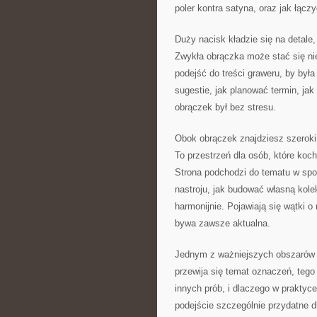
poler kontra satyna, oraz jak łącz
Duży nacisk kładzie się na detale,
Zwykła obrączka może stać się nie
podejść do treści graweru, by była
sugestie, jak planować termin, ja
obrączek był bez stresu.
Obok obrączek znajdziesz szeroki 
To przestrzeń dla osób, które koch
Strona podchodzi do tematu w spos
nastroju, jak budować własną kole
harmonijnie. Pojawiają się wątki o
bywa zawsze aktualna.
Jednym z ważniejszych obszarów j
przewija się temat oznaczeń, tego
innych prób, i dlaczego w praktyce 
podejście szczególnie przydatne d