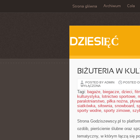
Archiwum
Cola
Strona główna
DZIESIĘĆ
BIŻUTERIA W KUL
POSTED BY ADMIN
POSTED ON
WYŁĄCZONA
Tagi:
bagaże
,
biegacze
,
dzieci
,
fit
kulturystyka
,
lotnictwo sportowe
,
m
paralotniarstwo
,
piłka nożna
,
pływa
siatkówka
,
siłownia
,
snowboard
,
s
sporty wodne
,
sporty zimowe
,
szy
Strona Godziszewscy.pl to platfor
ozdób, pierścienie ślubne oraz spr
tematyczny, w którym łączą się p