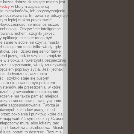
 każde dobrze działające miasto jest
wiedzy
w którym zapisane są
ia mieszkańców, ich przyzwyczajenia,
ia i oczekiwania. Im uważniej odczytuje
, tym lepiej można projektować
 Nowoczesność nie musi oznaczać
echnologii. Oczywiście inteligentne
owania ruchem, czujniki jakości
y aplikacje miejskie mogą być
le same w sobie nie czynią miasta
chnologia ma sens tylko wtedy, gdy
kowi. Jeśli dzięki niej senior łatwiej
kład jazdy, rodzic szybciej znajdzie
e w żłobku, a rowerzysta bezpieczniej
rzez skrzyżowanie, wtedy rzeczywiście
rzędziem poprawy życia. Jeśli jednak
nie do tworzenia wizerunku
ci, szybko staje się pustym
iasto nie powinno być pokazem
ystemów, ale przestrzenią, w której
czuć się swobodnie i bezpiecznie.
czenie ma także pamięć miejsca.
aczyna się od nowej inwestycji i nie
lanie zagospodarowania. Tworzą je
c, dawnych zakładów pracy, osiedli
rzez pokolenia i punktów, które dla
 mają wartość symboliczną. Czasem
 niepozorny mural albo lokalny targ
ej niż kosztowna przebudowa. Miasto
d ludzi potrafi to dostrzec. Rozumie,