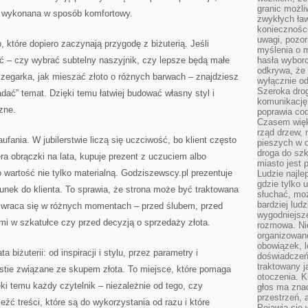
granic możli
ć wykonana w sposób komfortowy.
zwykłych ła
koniecznośc
uwagi, pozor
, które dopiero zaczynają przygodę z biżuterią. Jeśli
myślenia o mi
ć – czy wybrać subtelny naszyjnik, czy lepsze będą małe
hasła wybor
odkrywa, że 
o zegarka, jak mieszać złoto o różnych barwach – znajdziesz
wyłącznie od
Szeroka dro
adać” temat. Dzięki temu łatwiej budować własny styl i
komunikację
zne.
poprawia co
Czasem więk
rząd drzew, 
fania. W jubilerstwie liczą się uczciwość, bo klient często
pieszych w 
droga do szk
ra obrączki na lata, kupuje prezent z uczuciem albo
miasto jest 
o wartość nie tylko materialną. Godziszewscy.pl prezentuje
Ludzie najlep
gdzie tylko u
cunek do klienta. To sprawia, że strona może być traktowana
słuchać, moż
bardziej lud
go wraca się w różnych momentach – przed ślubem, przed
wygodniejsze
mi w szkatułce czy przed decyzją o sprzedaży złota.
rozmowa. Nie
organizowane
obowiązek, 
 biżuterii: od inspiracji i stylu, przez parametry i
doświadczeń
traktowany j
estie związane ze skupem złota. To miejsce, które pomaga
otoczenia. K
ki temu każdy czytelnik – niezależnie od tego, czy
głos ma znac
przestrzeń, 
eźć treści, które są do wykorzystania od razu i które
Pojawia się 