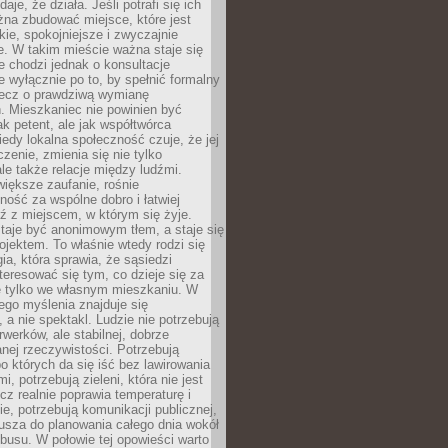
daje, że działa. Jeśli potrafi się ich
na zbudować miejsce, które jest
zkie, spokojniejsze i zwyczajnie
. W takim mieście ważna staje się
 chodzi jednak o konsultacje
 wyłącznie po to, by spełnić formalny
lecz o prawdziwą wymianę
. Mieszkaniec nie powinien być
ak petent, ale jak współtwórca
iedy lokalna społeczność czuje, że jej
zenie, zmienia się nie tylko
ale także relacje między ludźmi.
większe zaufanie, rośnie
ność za wspólne dobro i łatwiej
ź z miejscem, w którym się żyje.
taje być anonimowym tłem, a staje się
jektem. To właśnie wtedy rodzi się
gia, która sprawia, że sąsiedzi
teresować się tym, co dzieje się za
ie tylko we własnym mieszkaniu. W
ego myślenia znajduje się
 a nie spektakl. Ludzie nie potrzebują
rwerków, ale stabilnej, dobrze
nej rzeczywistości. Potrzebują
o których da się iść bez lawirowania
, potrzebują zieleni, która nie jest
ecz realnie poprawia temperaturę i
, potrzebują komunikacji publicznej,
usza do planowania całego dnia wokół
busu. W połowie tej opowieści warto