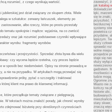
zauważyć, że
i chcą rozumieć, z czego wynikają wartość.
jak
katalog 
doświadczen
jubilerskiej jest dział związany ze skupem złota. Wiele
lęki, marzen
się te znaki
zalega w szkatułce: zerwany łańcuszek, elementy po
przyszłość.
bezdusznej t
y zastosowanie, albo rzeczy, które po prostu przestały
systemy ster
o tematu spokojnie i mądrze: wyjaśnia, na co zwrócić
powietrza cz
przydatne, a
rzedaży oraz jak rozumieć podstawowe czynniki wpływające
lepszym. Te
arakter wyrobu: fragmenty wyrobów.
służy człowie
sprawdzi roz
wolne miejsc
czeństwa i przejrzystości. Sprzedaż złota bywa dla wielu
przejedzie p
staje się na
 obawy: czy wycena będzie rzetelna, czy proces będzie
służy wyłącz
nowoczesnoś
cje w sposób bez niedomówień. Opisy na stronie prowadzą w
gadżetem. M
zy, a nie na przypadku. W artykułach mogą przewijać się
możliwości s
ludzie mogą 
prawdzenie próby, pytać o szczegóły i traktować
Ogromne zna
 której klient ma prawo do klarownej informacji.
Miasto nie z
kończy na p
historie uli
e, które porządkuje tematy związane z pielęgnacją.
budowanych p
mieszkańców
nie. W tekstach można znaleźć porady, jak chronić wyroby
stary skwer,
znaczą więc
rto zdejmować biżuterię przy określonych czynnościach
uczące się o