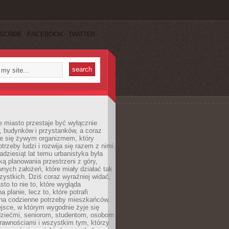
SCRIBE
FACEBOOK
TWITTER
 miasto przestaje być wyłącznie
, budynków i przystanków, a coraz
je się żywym organizmem, który
trzeby ludzi i rozwija się razem z nimi.
adziesiąt lat temu urbanistyka była
ką planowania przestrzeni z góry,
nych założeń, które miały działać tak
ystkich. Dziś coraz wyraźniej widać,
sto to nie to, które wygląda
 planie, lecz to, które potrafi
na codzienne potrzeby mieszkańców.
jsce, w którym wygodnie żyje się
dziećmi, seniorom, studentom, osobom
rawnościami i wszystkim tym, którzy