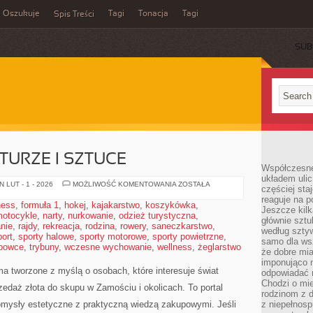
Oszukuje
Tagi
Tonacja
Tagi
Spis Treści
SUB
TURZE I SZTUCE
Współczesne
układem ulic
BIŻUTERIA
 LUT - 1 - 2026
MOŻLIWOŚĆ KOMENTOWANIA
ZOSTAŁA
częściej sta
W
reaguje na po
KULTURZE
ness
,
formuła 1
,
hokej
,
kajakarstwo
,
koszykówka
,
I
Jeszcze kilk
otocykle
,
narty
,
nurkowanie
,
odzież turystyczna
SZTUCE
,
głównie sztu
nie
,
rajdy
,
rekreacja
,
rodzina
,
rowery
,
saneczkarstwo
,
według sztyw
port
,
sporty halowe
,
sporty motorowe
,
sporty powietrzne
,
samo dla wsz
bowce
,
trybuny
,
wczesne wychowanie
,
wellness
,
żeglarstwo
że dobre mia
imponująco na
ma tworzone z myślą o osobach, które interesuje świat
odpowiadać 
Chodzi o mie
zedaż złota do skupu w Zamościu i okolicach. To portal
rodzinom z 
omysły estetyczne z praktyczną wiedzą zakupowymi. Jeśli
z niepełnosp