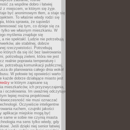
ność za wspólne dobro i łatwiej
ź z miejscem, w którym się żyje.
taje być anonimowym tłem, a staje się
jektem. To właśnie wtedy rodzi się
gia, która sprawia, że sąsiedzi
teresować się tym, co dzieje się za
ie tylko we własnym mieszkaniu. W
ego myślenia znajduje się
 a nie spektakl. Ludzie nie potrzebują
rwerków, ale stabilnej, dobrze
nej rzeczywistości. Potrzebują
o których da się iść bez lawirowania
, potrzebują zieleni, która nie jest
ecz realnie poprawia temperaturę i
, potrzebują komunikacji publicznej,
usza do planowania całego dnia wokół
busu. W połowie tej opowieści warto
 każde dobrze działające miasto jest
wiedzy
w którym zapisane są
ia mieszkańców, ich przyzwyczajenia,
ia i oczekiwania. Im uważniej odczytuje
, tym lepiej można projektować
 Nowoczesność nie musi oznaczać
echnologii. Oczywiście inteligentne
owania ruchem, czujniki jakości
y aplikacje miejskie mogą być
le same w sobie nie czynią miasta
chnologia ma sens tylko wtedy, gdy
kowi. Jeśli dzięki niej senior łatwiej