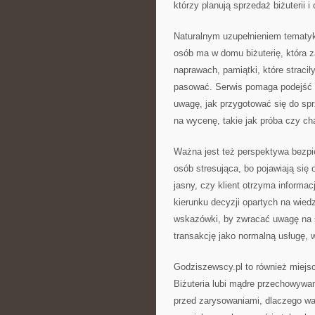
którzy planują sprzedaż biżuterii 
Naturalnym uzupełnieniem tematyki 
osób ma w domu biżuterię, która 
naprawach, pamiątki, które stracił
pasować. Serwis pomaga podejść d
uwagę, jak przygotować się do sp
na wycenę, takie jak próba czy ch
Ważna jest też perspektywa bezpie
osób stresująca, bo pojawiają się
jasny, czy klient otrzyma informa
kierunku decyzji opartych na wied
wskazówki, by zwracać uwagę na s
transakcję jako normalną usługę, w
Godziszewscy.pl to również miejsc
Biżuteria lubi mądre przechowywa
przed zarysowaniami, dlaczego wa