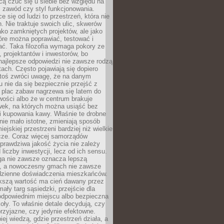
cą czuć się u siebie bez względu na
 zawód czy styl funkcjonowania.
e się od ludzi to przestrzeń, która nie
n. Nie traktuje swoich ulic, skwerów
jako zamkniętych projektów, ale jako
óre można poprawiać, testować i
ć. Taka filozofia wymaga pokory ze
, projektantów i inwestorów, bo
najlepsze odpowiedzi nie zawsze rodzą
tach. Często pojawiają się dopiero
ktoś zwróci uwagę, że na danym
 nie da się bezpiecznie przejść z
 plac zabaw nagrzewa się latem do
wości albo że w centrum brakuje
wek, na których można usiąść bez
i kupowania kawy. Właśnie te drobne
nie mało istotne, zmieniają sposób
ejskiej przestrzeni bardziej niż wielkie
cze. Coraz więcej samorządów
prawdziwa jakość życia nie zależy
 liczby inwestycji, lecz od ich sensu.
ga nie zawsze oznacza lepszą
, a nowoczesny gmach nie zawsze
dzienne doświadczenia mieszkańców.
szą wartość ma cień dawany przez
mały targ sąsiedzki, przejście dla
odpowiednim miejscu albo bezpieczna
oły. To właśnie detale decydują, czy
przyjazne, czy jedynie efektowne.
iej wiedzą, gdzie przestrzeń działa, a