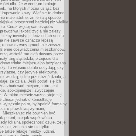
wości albo że w centrum brakuje
wek, na których można usiąść bez
i kupowania kawy. Właśnie te drobne
nie mało istotne, zmieniają sposób
ejskiej przestrzeni bardziej niż wielkie
cze. Coraz więcej samorządów
prawdziwa jakość życia nie zależy
 liczby inwestycji, lecz od ich sensu.
ga nie zawsze oznacza lepszą
, a nowoczesny gmach nie zawsze
dzienne doświadczenia mieszkańców.
szą wartość ma cień dawany przez
mały targ sąsiedzki, przejście dla
odpowiednim miejscu albo bezpieczna
oły. To właśnie detale decydują, czy
przyjazne, czy jedynie efektowne.
iej wiedzą, gdzie przestrzeń działa, a
daje, że działa. Jeśli potrafi się ich
na zbudować miejsce, które jest
zkie, spokojniejsze i zwyczajnie
. W takim mieście ważna staje się
 chodzi jednak o konsultacje
 wyłącznie po to, by spełnić formalny
lecz o prawdziwą wymianę
. Mieszkaniec nie powinien być
ak petent, ale jak współtwórca
iedy lokalna społeczność czuje, że jej
zenie, zmienia się nie tylko
ale także relacje między ludźmi.
większe zaufanie, rośnie