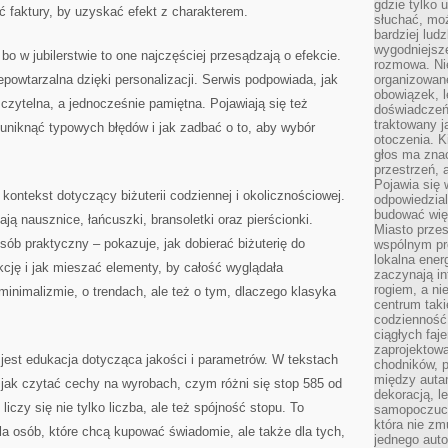
gdzie tylko u
yć faktury, by uzyskać efekt z charakterem.
słuchać, moż
bardziej lud
wygodniejsze
 bo w jubilerstwie to one najczęściej przesądzają o efekcie.
rozmowa. Nie
powtarzalna dzięki personalizacji. Serwis podpowiada, jak
organizowane
obowiązek, 
 czytelna, a jednocześnie pamiętna. Pojawiają się też
doświadczeń
traktowany j
k uniknąć typowych błędów i jak zadbać o to, aby wybór
otoczenia. K
głos ma znac
przestrzeń, 
Pojawia się 
kontekst dotyczący biżuterii codziennej i okolicznościowej.
odpowiedzial
budować wię
ają nausznice, łańcuszki, bransoletki oraz pierścionki.
Miasto przes
ób praktyczny – pokazuje, jak dobierać biżuterię do
wspólnym pro
lokalna ener
kcję i jak mieszać elementy, by całość wyglądała
zaczynają in
rogiem, a n
 minimalizmie, o trendach, ale też o tym, dlaczego klasyka
centrum taki
codzienność,
ciągłych faje
zaprojektowa
est edukacja dotycząca jakości i parametrów. W tekstach
chodników, p
między autami
 jak czytać cechy na wyrobach, czym różni się stop 585 od
dekoracją, l
liczy się nie tylko liczba, ale też spójność stopu. To
samopoczucie
która nie zm
la osób, które chcą kupować świadomie, ale także dla tych,
jednego auto