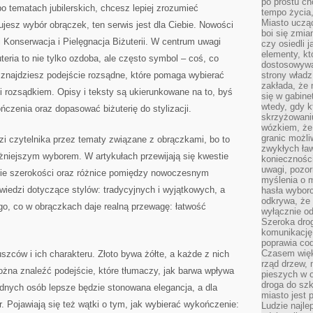
po prostu ch
 tematach jubilerskich, chcesz lepiej zrozumieć
tempo życia,
Miasto ucząc
jesz wybór obrączek, ten serwis jest dla Ciebie. Nowości
boi się zmia
 Konserwacja i Pielęgnacja Biżuterii. W centrum uwagi
czy osiedli 
elementy, kt
uteria to nie tylko ozdoba, ale często symbol – coś, co
dostosowywa
ie znajdziesz podejście rozsądne, które pomaga wybierać
strony władz
zakłada, że 
i rozsądkiem. Opisy i teksty są ukierunkowane na to, byś
się w gabine
wtedy, gdy 
ńczenia oraz dopasować biżuterię do stylizacji.
skrzyżowaniu
wózkiem, że
granic możli
zi czytelnika przez tematy związane z obrączkami, bo to
zwykłych ła
ażniejszym wyborem. W artykułach przewijają się kwestie
koniecznośc
uwagi, pozor
zenie szerokości oraz różnice pomiędzy nowoczesnym
myślenia o mi
iedzi dotyczące stylów: tradycyjnych i wyjątkowych, a
hasła wybor
odkrywa, że 
go, co w obrączkach daje realną przewagę: łatwość
wyłącznie od
Szeroka dro
komunikację
poprawia co
Czasem więk
ców i ich charakteru. Złoto bywa żółte, a każde z nich
rząd drzew, 
żna znaleźć podejście, które tłumaczy, jak barwa wpływa
pieszych w 
droga do szk
 jednych osób lepsze będzie stonowana elegancja, a dla
miasto jest 
r. Pojawiają się też wątki o tym, jak wybierać wykończenie:
Ludzie najlep