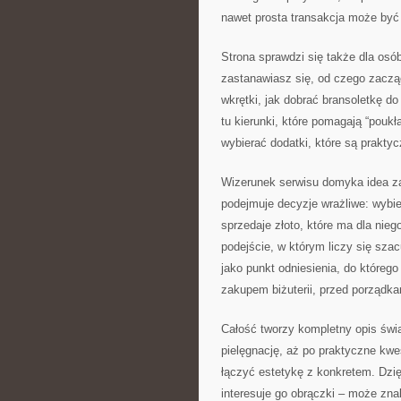
nawet prosta transakcja może by
Strona sprawdzi się także dla osób
zastanawiasz się, od czego zaczą
wkrętki, jak dobrać bransoletkę d
tu kierunki, które pomagają “poukł
wybierać dodatki, które są praktyc
Wizerunek serwisu domyka idea zau
podejmuje decyzje wrażliwe: wybie
sprzedaje złoto, które ma dla nieg
podejście, w którym liczy się sza
jako punkt odniesienia, do które
zakupem biżuterii, przed porządka
Całość tworzy kompletny opis świata
pielęgnację, aż po praktyczne kw
łączyć estetykę z konkretem. Dzię
interesuje go obrączki – może znal