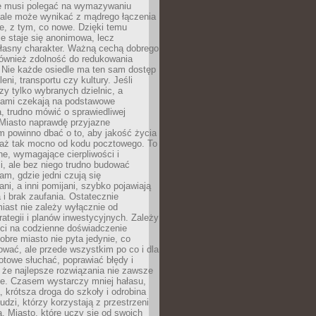
ie musi polegać na wymazywaniu
 ale może wynikać z mądrego łączenia
re, z tym, co nowe. Dzięki temu
ie staje się anonimowa, lecz
łasny charakter. Ważną cechą dobrego
również zdolność do redukowania
 Nie każde osiedle ma ten sam dostęp
leni, transportu czy kultury. Jeśli
zy tylko wybranych dzielnic, a
atami czekają na podstawowe
, trudno mówić o sprawiedliwej
 Miasto naprawdę przyjazne
 powinno dbać o to, aby jakość życia
a aż tak mocno od kodu pocztowego. To
ne, wymagające cierpliwości i
, ale bez niego trudno budować
am, gdzie jedni czują się
ani, a inni pomijani, szybko pojawiają
a i brak zaufania. Ostatecznie
iast nie zależy wyłącznie od
rategii i planów inwestycyjnych. Zależy
ści na codzienne doświadczenie
obre miasto nie pyta jedynie, co
wać, ale przede wszystkim po co i dla
otowe słuchać, poprawiać błędy i
 że najlepsze rozwiązania nie zawsze
ze. Czasem wystarczy mniej hałasu,
a, krótsza droga do szkoły i odrobina
ludzi, którzy korzystają z przestrzeni
. Miasto, które uczy się od swoich