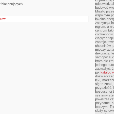
odpowiedzial
sfakcjonujących.
budować wię
Miasto przes
wspólnym pro
lokalna ener
ZOWA
zaczynają in
rogiem, a n
centrum taki
codzienność,
ciągłych faje
zaprojektowa
chodników, p
między autami
dekoracją, l
samopoczucie
która nie zm
jednego auto
zauważyć, że
jak
katalog 
doświadczen
lęki, marzen
się te znaki
przyszłość.
bezdusznej t
systemy ster
powietrza cz
przydatne, a
lepszym. Te
służy człowie