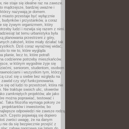
 nie staje się idealne raz na zawsze.
 to mądrzejsze, bardziej uważne i
 którzy nazywają je domem.
 miasto przestaje być wyłącznie
, budynków i przystanków, a coraz
je się żywym organizmem, który
trzeby ludzi i rozwija się razem z nimi.
adziesiąt lat temu urbanistyka była
ką planowania przestrzeni z góry,
nych założeń, które miały działać tak
ystkich. Dziś coraz wyraźniej widać,
sto to nie to, które wygląda
 planie, lecz to, które potrafi
na codzienne potrzeby mieszkańców.
jsce, w którym wygodnie żyje się
dziećmi, seniorom, studentom, osobom
rawnościami i wszystkim tym, którzy
cą czuć się u siebie bez względu na
 zawód czy styl funkcjonowania.
e się od ludzi to przestrzeń, która nie
n. Nie traktuje swoich ulic, skwerów
jako zamkniętych projektów, ale jako
óre można poprawiać, testować i
ć. Taka filozofia wymaga pokory ze
, projektantów i inwestorów, bo
najlepsze odpowiedzi nie zawsze rodzą
tach. Często pojawiają się dopiero
ktoś zwróci uwagę, że na danym
 nie da się bezpiecznie przejść z
 plac zabaw nagrzewa się latem do