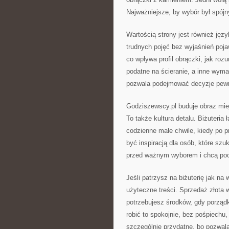
Najważniejsze, by wybór był spójn
Wartością strony jest również języ
trudnych pojęć bez wyjaśnień pojaw
co wpływa profil obrączki, jak ro
podatne na ścieranie, a inne wym
pozwala podejmować decyzje pewni
Godziszewscy.pl buduje obraz miej
To także kultura detalu. Biżuteria
codzienne małe chwile, kiedy po 
być inspiracją dla osób, które szu
przed ważnym wyborem i chcą pocz
Jeśli patrzysz na biżuterię jak na 
użyteczne treści. Sprzedaż złota
potrzebujesz środków, gdy porząd
robić to spokojnie, bez pośpiechu
szczególnie przydatne, bo pozwala