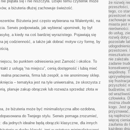
nie plątała się i nie niszczyła. Dzięki temu czytelnik może
że rozwój n
przeszłości,
ków, a biżuteria dłużej zachowuje świeżość.
tego, co sta
przestrzeń n
zachowuje w
rezentów. Biżuteria jest często wybierana na Walentynki, na
miasta jest 
cia. Serwis podpowiada, jak wybierać upominek, by był
nierówności.
do usług, zie
sykę, a kiedy na coś bardziej wyrazistego. Pojawiają się
rozwój dotyc
a jej codzienność, a także jak dobrać motyw czy formę, by
pozostałe l
udogodnienia
ością.
przestrzeni.
mieszkańcom
nie zależał
ejscu, bo punktem odniesienia jest Zamość i okolice. To
zadanie trud
konsekwencji
ntakt z usługą “na miejscu”, cenią dostępność i lubią mieć
wspólnotę. T
i realna pracownia, firma lub zespół, a nie anonimowy sklep.
uprzywilejow
się frustracj
nięcia – tematyka jest na tyle uniwersalna, że skorzysta z
przyszłość m
uterią, planuje zakup obrączek lub rozważa sprzedaż złota w
budżetów, st
od wrażliwo
człowieka. D
można zbudo
kogo. Jest g
a, że biżuteria może być minimalistyczna albo ozdobna,
przyznawać,
są najdrożs
 dopasowana do Twojego stylu. Serwis pomaga zrozumieć,
więcej cieni
: dla jednych idealne będą obrączki klasyczne, dla innych
zaufania do 
każdego dnia
iżuterię w duchu klasyki, inni w estetyce minimalistycznej.