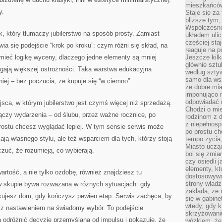
mieszkańców,
y.
Staje się za
bliższe tym,
Współczesne
k, który tłumaczy jubilerstwo na sposób prosty. Zamiast
układem ulic
częściej sta
ia się podejście “krok po kroku”: czym różni się skład, na
reaguje na po
zumieć logikę wyceny, dlaczego jedne elementy są mniej
Jeszcze kilk
głównie sztu
agają większej ostrożności. Taka warstwa edukacyjna
według sztyw
samo dla wsz
ej – bez poczucia, że kupuje się “w ciemno”.
że dobre mia
imponująco na
odpowiadać 
sca, w którym jubilerstwo jest czymś więcej niż sprzedażą.
Chodzi o mie
 łączy wydarzenia – od ślubu, przez ważne rocznice, po
rodzinom z 
z niepełnosp
prostu chcesz wyglądać lepiej. W tym sensie serwis może
po prostu ch
kają własnego stylu, ale też wsparciem dla tych, którzy stoją
tempo życia,
Miasto ucząc
uć, że rozumieją, co wybierają.
boi się zmia
czy osiedli 
elementy, kt
wartość, a nie tylko ozdobę, również znajdziesz tu
dostosowywa
strony władz
 w skupie bywa rozważana w różnych sytuacjach: gdy
zakłada, że 
kujesz dom, gdy kończysz pewien etap. Serwis zachęca, by
się w gabine
wtedy, gdy 
, z nastawieniem na świadomy wybór. To podejście
skrzyżowaniu
 odróżnić decyzję przemyślaną od impulsu i pokazuje, że
wózkiem, że