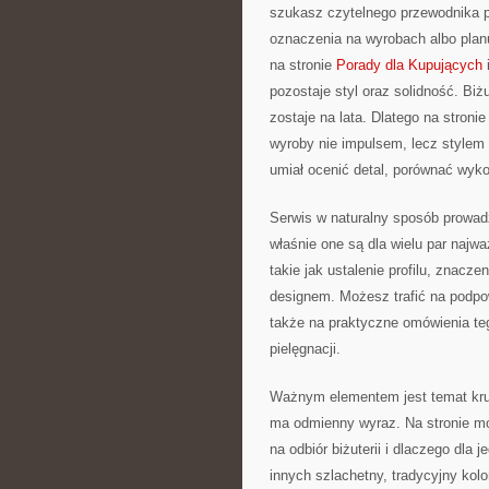
szukasz czytelnego przewodnika po
oznaczenia na wyrobach albo planu
na stronie
Porady dla Kupujących
i
pozostaje styl oraz solidność. Biż
zostaje na lata. Dlatego na stron
wyroby nie impulsem, lecz stylem 
umiał ocenić detal, porównać wyko
Serwis w naturalny sposób prowad
właśnie one są dla wielu par najw
takie jak ustalenie profilu, znac
designem. Możesz trafić na podpow
także na praktyczne omówienia te
pielęgnacji.
Ważnym elementem jest temat krusz
ma odmienny wyraz. Na stronie mo
na odbiór biżuterii i dlaczego dla
innych szlachetny, tradycyjny kolo