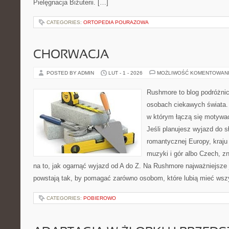
Pielęgnacja Biżuterii. […]
CATEGORIES:
ORTOPEDIA POURAZOWA
CHORWACJA
POSTED BY ADMIN
LUT - 1 - 2026
MOŻLIWOŚĆ KOMENTOWAN
Rushmore to blog podróżnic
osobach ciekawych świata. 
w którym łączą się motywa
Jeśli planujesz wyjazd do sł
romantycznej Europy, kraju
muzyki i gór albo Czech, z
na to, jak ogarnąć wyjazd od A do Z. Na Rushmore najważniejsze j
powstają tak, by pomagać zarówno osobom, które lubią mieć wsz
CATEGORIES:
POBIEROWO