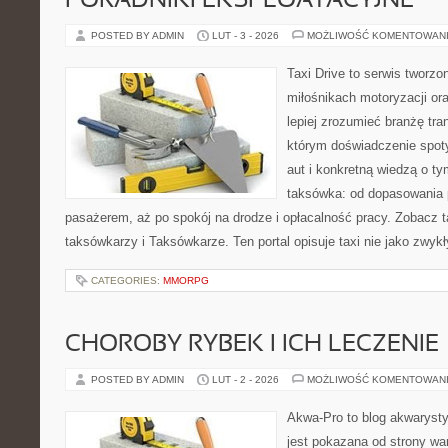
PORADNIKI EKSPLOATACYJNE
POSTED BY ADMIN
LUT - 3 - 2026
MOŻLIWOŚĆ KOMENTOWAN
Taxi Drive to serwis tworzo
miłośnikach motoryzacji or
lepiej zrozumieć branżę tra
którym doświadczenie spot
aut i konkretną wiedzą o t
taksówka: od dopasowania p
pasażerem, aż po spokój na drodze i opłacalność pracy. Zobacz 
taksówkarzy i Taksówkarze. Ten portal opisuje taxi nie jako zwyk
CATEGORIES:
MMORPG
CHOROBY RYBEK I ICH LECZENIE
POSTED BY ADMIN
LUT - 2 - 2026
MOŻLIWOŚĆ KOMENTOWAN
Akwa-Pro to blog akwaryst
jest pokazana od strony war