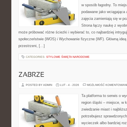
w sposób łagodny. To miejs
podawane jako wciągająca 
zajęcia zamieniają się w p
Strona łączy naukę z wyobr
może próbować różne ścieżki i wybierać to, co najbardziej intryg
społeczeństwie (WOS) i Wychowanie fizyczne (WF). Główną ideą j
przestrzeni, […]
CATEGORIES:
STYLOWE ŚWIĘTA NARODOWE
ZABRZE
POSTED BY ADMIN
LUT - 4 - 2026
MOŻLIWOŚĆ KOMENTOWAN
Ta platforma to serwis o w
region śląski – miejsce, w
zwiedzanie miast i najbliżs
potrzebujesz sprawdzonyc
wycieczek albo bardziej ro