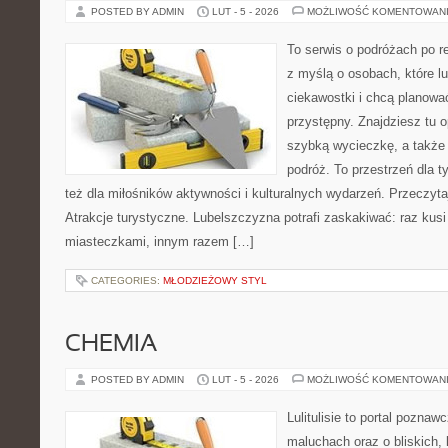
POSTED BY ADMIN
LUT - 5 - 2026
MOŻLIWOŚĆ KOMENTOWAN
To serwis o podróżach po r
z myślą o osobach, które l
ciekawostki i chcą planow
przystępny. Znajdziesz tu o
szybką wycieczkę, a także
podróż. To przestrzeń dla ty
też dla miłośników aktywności i kulturalnych wydarzeń. Przeczytaj
Atrakcje turystyczne. Lubelszczyzna potrafi zaskakiwać: raz kus
miasteczkami, innym razem […]
CATEGORIES:
MŁODZIEŻOWY STYL
CHEMIA
POSTED BY ADMIN
LUT - 5 - 2026
MOŻLIWOŚĆ KOMENTOWAN
Lulitulisie to portal pozna
maluchach oraz o bliskich