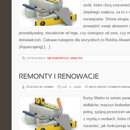
osób, które chcą zrozumieć
zbędnego zadęcia, za to z 
rozwiązania. Strona skupia
prowadzić swoje akwarium 
przewidywalny, niezależnie od tego, czy startujesz od zera, czy 
doświadczeń. Ciekawe kategorie dla wszystkich to Rośliny Akwario
(Aquascaping) […]
CATEGORIES:
METAMORFOZY WNĘTRZ
REMONTY I RENOWACJE
POSTED BY ADMIN
LUT - 2 - 2026
MOŻLIWOŚĆ KOMENTOWAN
Kursy Marko to serwis pora
widlaków, maszyn budowlan
jedną, spójną przestrzeń w
z myślą o osobach, które ch
rozumieć, jak funkcjonuje te