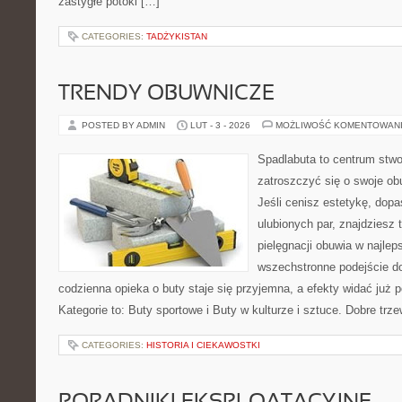
zastygłe potoki […]
CATEGORIES:
TADŻYKISTAN
TRENDY OBUWNICZE
POSTED BY ADMIN
LUT - 3 - 2026
MOŻLIWOŚĆ KOMENTOWAN
Spadlabuta to centrum stwo
zatroszczyć się o swoje o
Jeśli cenisz estetykę, dop
ulubionych par, znajdziesz
pielęgnacji obuwia w najlep
wszechstronne podejście do
codzienna opieka o buty staje się przyjemna, a efekty widać już 
Kategorie to: Buty sportowe i Buty w kulturze i sztuce. Dobre trze
CATEGORIES:
HISTORIA I CIEKAWOSTKI