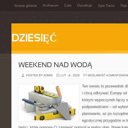
Archiwum
Cola
Oszukuje
Tagi
Strona główna
Spis Treści
DZIESIĘĆ
WEEKEND NAD WODĄ
POSTED BY ADMIN
LUT - 8 - 2026
MOŻLIWOŚĆ KOMENTOWAN
Ten serwis to przewodnik d
i chcą odkrywać Europę od 
którym wypoczynek łączy s
podpowiedziami – od wyboru
planowanie, aż po rozsądne
egzotycznej przygodzie w tr
treści, które pomogą Ci zamienić pomysł w realny plan. Nowe kateg