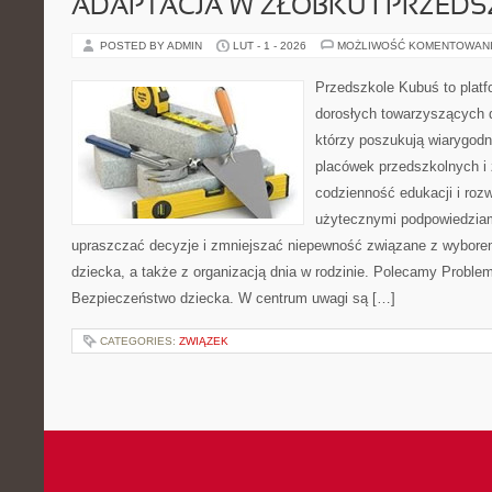
ADAPTACJA W ŻŁOBKU I PRZED
POSTED BY ADMIN
LUT - 1 - 2026
MOŻLIWOŚĆ KOMENTOWAN
Przedszkole Kubuś to plat
dorosłych towarzyszących 
którzy poszukują wiarygodn
placówek przedszkolnych i 
codzienność edukacji i rozw
użytecznymi podpowiedziami
upraszczać decyzje i zmniejszać niepewność związane z wybore
dziecka, a także z organizacją dnia w rodzinie. Polecamy Probl
Bezpieczeństwo dziecka. W centrum uwagi są […]
CATEGORIES:
ZWIĄZEK