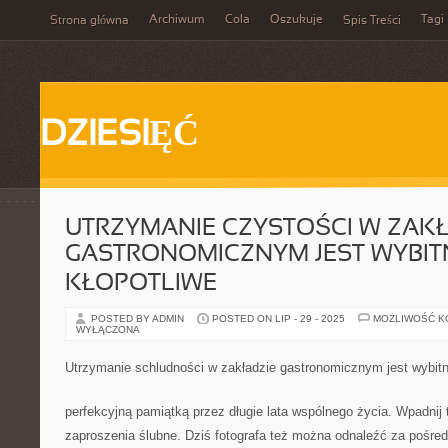
Archiwum
Cola
Oszukuje
Tagi
Strona główna
Spis Treści
DZIESIĘĆ
UTRZYMANIE CZYSTOŚCI W ZAK
GASTRONOMICZNYM JEST WYBIT
KŁOPOTLIWE
POSTED BY ADMIN
POSTED ON LIP - 29 - 2025
MOŻLIWOŚĆ 
WYŁĄCZONA
Utrzymanie schludności w zakładzie gastronomicznym jest wybitn
perfekcyjną pamiątką przez długie lata wspólnego życia. Wpadnij 
zaproszenia ślubne. Dziś fotografa też można odnaleźć za pośred