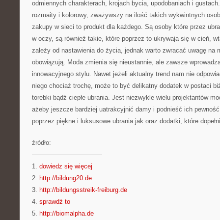
odmiennych charakterach, krojach bycia, upodobaniach i gustach.
rozmaity i kolorowy, zważywszy na ilość takich wykwintnych oso
zakupy w sieci to produkt dla każdego. Są osoby które przez ubra
w oczy, są również takie, które poprzez to ukrywają się w cień, w
zależy od nastawienia do życia, jednak warto zwracać uwagę na 
obowiązują. Moda zmienia się nieustannie, ale zawsze wprowadz
innowacyjnego stylu. Nawet jeżeli aktualny trend nam nie odpowi
niego chociaż trochę, może to być delikatny dodatek w postaci bi
torebki bądź ciepłe ubrania. Jest niezwykle wielu projektantów m
ażeby jeszcze bardziej uatrakcyjnić damy i podnieść ich pewność 
poprzez piękne i luksusowe ubrania jak oraz dodatki, które dopełni
źródło:
———————————
1.
dowiedz się więcej
2.
http://bildung20.de
3.
http://bildungsstreik-freiburg.de
4.
sprawdź to
5.
http://biomalpha.de