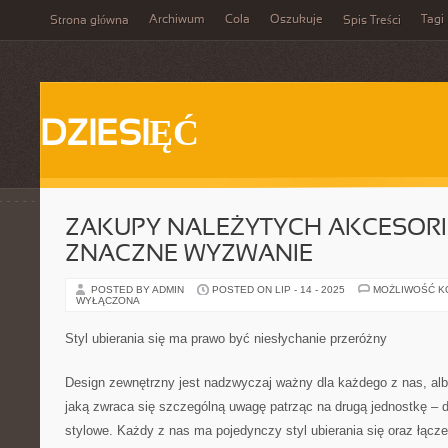
Archiwum
Cola
Oszukuje
Tagi
Strona główna
Spis Treści
DZIESIĘĆ
ZAKUPY NALEŻYTYCH AKCESOR
ZNACZNE WYZWANIE
POSTED BY ADMIN
POSTED ON LIP - 14 - 2025
MOŻLIWOŚĆ 
WYŁĄCZONA
Styl ubierania się ma prawo być niesłychanie przeróżny
Design zewnętrzny jest nadzwyczaj ważny dla każdego z nas, al
jaką zwraca się szczególną uwagę patrząc na drugą jednostkę – 
stylowe. Każdy z nas ma pojedynczy styl ubierania się oraz łącz