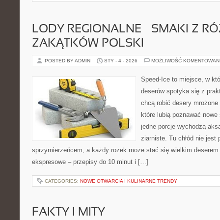
LODY REGIONALNE – SMAKI Z R
ZAKĄTKÓW POLSKI
POSTED BY ADMIN
STY - 4 - 2026
MOŻLIWOŚĆ KOMENTOWAN
Speed-Ice to miejsce, w kt
deserów spotyka się z prakt
chcą robić desery mrożone 
które lubią poznawać nowe 
jedne porcje wychodzą aksa
ziarniste. Tu chłód nie jest
sprzymierzeńcem, a każdy rożek może stać się wielkim deserem.
ekspresowe – przepisy do 10 minut i […]
CATEGORIES:
NOWE OTWARCIA I KULINARNE TRENDY
FAKTY I MITY