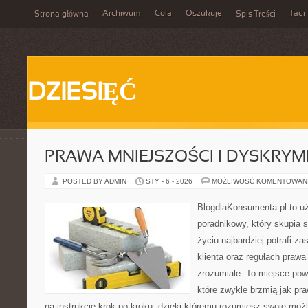
Archiwum
Cola
Oszukuje
Tagi
Strona główna
Spis Treści
DZIESIĘĆ
PRAWA MNIEJSZOŚCI I DYSKRYM
POSTED BY ADMIN
STY - 6 - 2026
MOŻLIWOŚĆ KOMENTOWAN
BlogdlaKonsumenta.pl to u
poradnikowy, który skupia 
życiu najbardziej potrafi z
klienta oraz regułach praw
zrozumiale. To miejsce pows
które zwykle brzmią jak pr
na instrukcję krok po kroku, dzięki któremu rozumiesz swoje moż