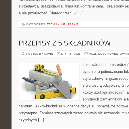
sprzedawcą, usługodawcą, firmą lub kontrahentem. Idea strony je
a nie przytłaczać. Dlatego treści w […]
CATEGORIES:
TECHNIKI MALARSKIE
PRZEPISY Z 5 SKŁADNIKÓW
POSTED BY ADMIN
STY - 5 - 2026
MOŻLIWOŚĆ KOMENTOWAN
Lekkowkuchni to przestrzeń
pysznie, a jednocześnie le
stylu zdrowym, gdzie recep
z wartością odżywczą. Stro
którzy szukają sycących, al
sprytnych zamienników, a t
centrum Lekkowkuchni są kuchenne decyzje i pomysł, że zdrowe
przystępne. Zamiast sztywnych zasad pojawia się rozsądek: mniej
czytelnych […]