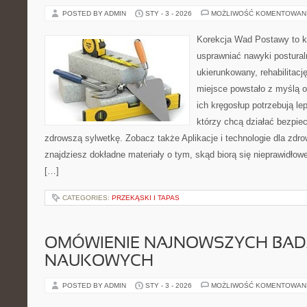
POSTED BY ADMIN
STY - 3 - 2026
MOŻLIWOŚĆ KOMENTOWAN
Korekcja Wad Postawy to ko
usprawniać nawyki postural
ukierunkowany, rehabilitację
miejsce powstało z myślą o
ich kręgosłup potrzebują lep
którzy chcą działać bezpie
zdrowszą sylwetkę. Zobacz także Aplikacje i technologie dla zdrowi
znajdziesz dokładne materiały o tym, skąd biorą się nieprawidłowe
[…]
CATEGORIES:
PRZEKĄSKI I TAPAS
OMÓWIENIE NAJNOWSZYCH BA
NAUKOWYCH
POSTED BY ADMIN
STY - 3 - 2026
MOŻLIWOŚĆ KOMENTOWAN