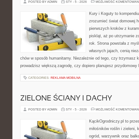
POSTED BY ADMIN
STY - 5 - 2026
MOŻLIWOŚĆ KOMENTOWAN
Kury i Koguty to kompendiu
zrozumieć świat domowej ho
pierwszych kroków z kuram
piskląt, aż po utrzymanie 
rok. Strona powstała z myśl
własnych jajach, cenią nie
chów w sposób humanitarny. Niezależnie od tego, czy trzymasz k
prowadzisz większą zagrodę, czy dopiero planujesz przydomowy k
CATEGORIES:
REKLAMA MOBILNA
ZIELONE ŚCIANY I DACHY
POSTED BY ADMIN
STY - 5 - 2026
MOŻLIWOŚĆ KOMENTOWAN
KącikOgrodniczy.pl to prze
miłośników roślin i zieleni,
ogród, warzywnik oraz balk