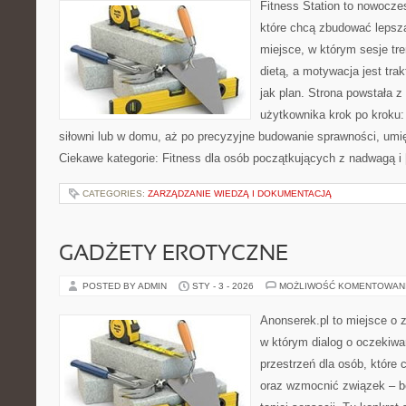
Fitness Station to nowocze
które chcą zbudować lepszą
miejsce, w którym sesje tr
dietą, a motywacja jest tr
jak plan. Strona powstała 
użytkownika krok po kroku:
siłowni lub w domu, aż po precyzyjne budowanie sprawności, umię
Ciekawe kategorie: Fitness dla osób początkujących z nadwagą i
CATEGORIES:
ZARZĄDZANIE WIEDZĄ I DOKUMENTACJĄ
GADŻETY EROTYCZNE
POSTED BY ADMIN
STY - 3 - 2026
MOŻLIWOŚĆ KOMENTOWAN
Anonserek.pl to miejsce o z
w którym dialog o oczekiwa
przestrzeń dla osób, które 
oraz wzmocnić związek – be