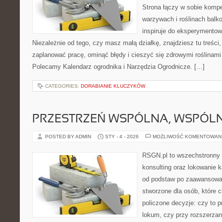
Strona łączy w sobie komp
warzywach i roślinach balk
inspiruje do eksperymentow
Niezależnie od tego, czy masz małą działkę, znajdziesz tu treści
zaplanować pracę, ominąć błędy i cieszyć się zdrowymi roślinami
Polecamy Kalendarz ogrodnika i Narzędzia Ogrodnicze. […]
CATEGORIES:
DORABIANIE KLUCZYKÓW
PRZESTRZEŃ WSPÓLNA, WSPÓLN
POSTED BY ADMIN
STY - 4 - 2026
MOŻLIWOŚĆ KOMENTOWAN
RSGN.pl to wszechstronny s
konsulting oraz lokowanie k
od podstaw po zaawansowan
stworzone dla osób, które
policzone decyzje: czy to 
lokum, czy przy rozszerzan