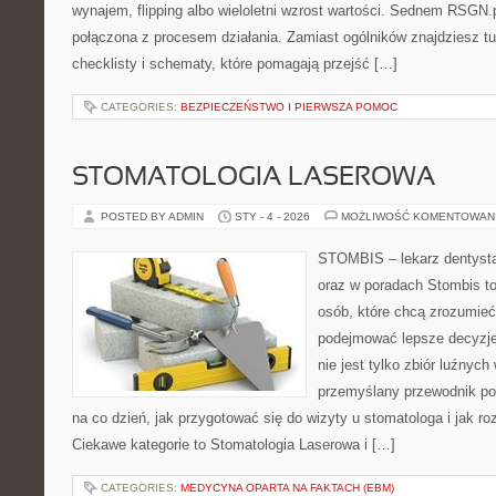
wynajem, flipping albo wieloletni wzrost wartości. Sednem RSGN.p
połączona z procesem działania. Zamiast ogólników znajdziesz tu
checklisty i schematy, które pomagają przejść […]
CATEGORIES:
BEZPIECZEŃSTWO I PIERWSZA POMOC
STOMATOLOGIA LASEROWA
POSTED BY ADMIN
STY - 4 - 2026
MOŻLIWOŚĆ KOMENTOWAN
STOMBIS – lekarz dentysta
oraz w poradach Stombis to
osób, które chcą zrozumieć
podejmować lepsze decyzje 
nie jest tylko zbiór luźnyc
przemyślany przewodnik po
na co dzień, jak przygotować się do wizyty u stomatologa i jak ro
Ciekawe kategorie to Stomatologia Laserowa i […]
CATEGORIES:
MEDYCYNA OPARTA NA FAKTACH (EBM)