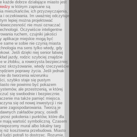
 każde dobrze działające miasto jest
wiedzy
w którym zapisane są
ia mieszkańców, ich przyzwyczajenia,
ia i oczekiwania. Im uważniej odczytuje
, tym lepiej można projektować
 Nowoczesność nie musi oznaczać
echnologii. Oczywiście inteligentne
owania ruchem, czujniki jakości
y aplikacje miejskie mogą być
le same w sobie nie czynią miasta
chnologia ma sens tylko wtedy, gdy
kowi. Jeśli dzięki niej senior łatwiej
kład jazdy, rodzic szybciej znajdzie
e w żłobku, a rowerzysta bezpieczniej
rzez skrzyżowanie, wtedy rzeczywiście
rzędziem poprawy życia. Jeśli jednak
nie do tworzenia wizerunku
ci, szybko staje się pustym
iasto nie powinno być pokazem
ystemów, ale przestrzenią, w której
czuć się swobodnie i bezpiecznie.
czenie ma także pamięć miejsca.
aczyna się od nowej inwestycji i nie
lanie zagospodarowania. Tworzą je
c, dawnych zakładów pracy, osiedli
rzez pokolenia i punktów, które dla
 mają wartość symboliczną. Czasem
 niepozorny mural albo lokalny targ
ej niż kosztowna przebudowa. Miasto
d ludzi potrafi to dostrzec. Rozumie,