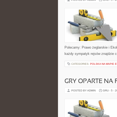
Polecamy: Prawo żeglarskie i Ekolo
każdy sympatyk rejsów znajdzie co
CATEGORIES:
POLSKA NA MAPIE 
GRY OPARTE NA
POSTED BY ADMIN
GRU - 5 - 