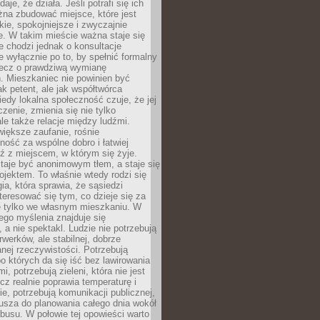
daje, że działa. Jeśli potrafi się ich
na zbudować miejsce, które jest
zkie, spokojniejsze i zwyczajnie
. W takim mieście ważna staje się
 chodzi jednak o konsultacje
 wyłącznie po to, by spełnić formalny
lecz o prawdziwą wymianę
. Mieszkaniec nie powinien być
ak petent, ale jak współtwórca
iedy lokalna społeczność czuje, że jej
zenie, zmienia się nie tylko
ale także relacje między ludźmi.
większe zaufanie, rośnie
ność za wspólne dobro i łatwiej
ź z miejscem, w którym się żyje.
taje być anonimowym tłem, a staje się
jektem. To właśnie wtedy rodzi się
gia, która sprawia, że sąsiedzi
teresować się tym, co dzieje się za
ie tylko we własnym mieszkaniu. W
ego myślenia znajduje się
 a nie spektakl. Ludzie nie potrzebują
rwerków, ale stabilnej, dobrze
nej rzeczywistości. Potrzebują
o których da się iść bez lawirowania
, potrzebują zieleni, która nie jest
ecz realnie poprawia temperaturę i
, potrzebują komunikacji publicznej,
usza do planowania całego dnia wokół
busu. W połowie tej opowieści warto