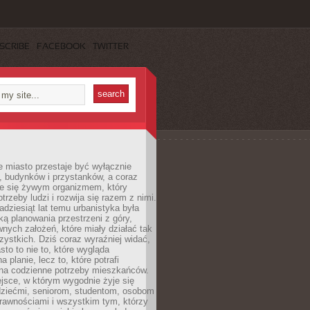
SCRIBE
FACEBOOK
TWITTER
 miasto przestaje być wyłącznie
, budynków i przystanków, a coraz
je się żywym organizmem, który
trzeby ludzi i rozwija się razem z nimi.
adziesiąt lat temu urbanistyka była
ką planowania przestrzeni z góry,
nych założeń, które miały działać tak
ystkich. Dziś coraz wyraźniej widać,
sto to nie to, które wygląda
 planie, lecz to, które potrafi
na codzienne potrzeby mieszkańców.
jsce, w którym wygodnie żyje się
dziećmi, seniorom, studentom, osobom
rawnościami i wszystkim tym, którzy