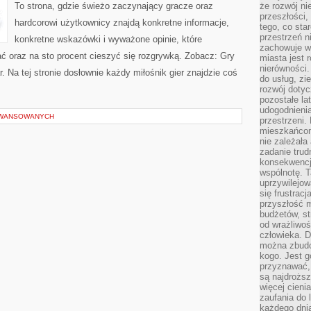
To strona, gdzie świeżo zaczynający gracze oraz
że rozwój n
przeszłości,
hardcorowi użytkownicy znajdą konkretne informacje,
tego, co sta
przestrzeń n
konkretne wskazówki i wyważone opinie, które
zachowuje w
 oraz na sto procent cieszyć się rozgrywką. Zobacz: Gry
miasta jest 
nierówności.
 Na tej stronie dosłownie każdy miłośnik gier znajdzie coś
do usług, zie
rozwój dotyc
pozostałe l
udogodnienia
AWANSOWANYCH
przestrzeni.
mieszkańcom
nie zależał
zadanie trud
konsekwencji
wspólnotę. T
uprzywilejow
się frustracj
przyszłość m
budżetów, st
od wrażliwo
człowieka. D
można zbudo
kogo. Jest g
przyznawać,
są najdrożs
więcej cieni
zaufania do 
każdego dnia