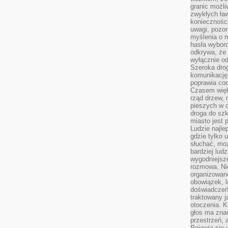
granic możli
zwykłych ła
koniecznośc
uwagi, pozor
myślenia o mi
hasła wybor
odkrywa, że 
wyłącznie od
Szeroka dro
komunikację
poprawia co
Czasem więk
rząd drzew, 
pieszych w 
droga do szk
miasto jest 
Ludzie najlep
gdzie tylko u
słuchać, moż
bardziej lud
wygodniejsze
rozmowa. Nie
organizowane
obowiązek, 
doświadczeń
traktowany j
otoczenia. K
głos ma znac
przestrzeń, 
Pojawia się 