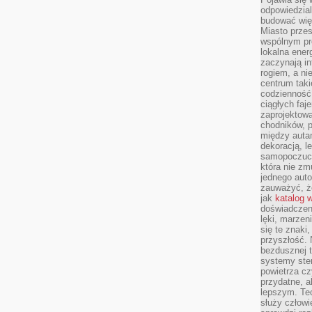
odpowiedzial
budować wię
Miasto przes
wspólnym pro
lokalna ener
zaczynają in
rogiem, a n
centrum taki
codzienność,
ciągłych faje
zaprojektowa
chodników, p
między autami
dekoracją, l
samopoczucie
która nie zm
jednego auto
zauważyć, że
jak
katalog 
doświadczen
lęki, marzen
się te znaki
przyszłość.
bezdusznej t
systemy ster
powietrza cz
przydatne, a
lepszym. Te
służy człowie