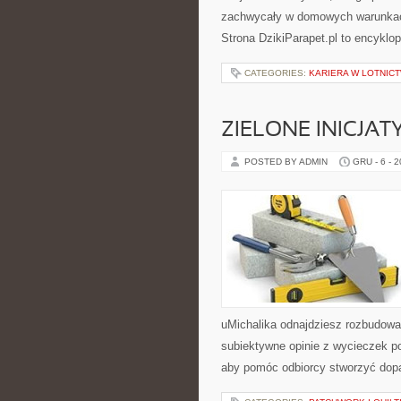
zachwycały w domowych warunkach
Strona DzikiParapet.pl to encyklo
CATEGORIES:
KARIERA W LOTNICT
ZIELONE INICJA
POSTED BY ADMIN
GRU - 6 - 
uMichalika odnajdziesz rozbudowan
subiektywne opinie z wycieczek po
aby pomóc odbiorcy stworzyć do