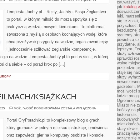
zauważyć, że
I
jak
katalog 
KONDYCJA
NA
doświadczen
Tempesta-Jachty.pl – Rejsy, Jachty i Pasja Żeglarstwa
WODZIE
lęki, marzen
to portal, w którym miłość do morza spotyka się z
się te znaki
przyszłość.
praktyczną wiedzą i nowymi kierunkami. To platforma,
bezdusznej t
stworzona z myślą o osobach kochających wodę, które
systemy ster
powietrza cz
chcą przeżywać przygody na wodzie, organizować rejsy
przydatne, a
lepszym. Te
i jednocześnie szlifować żeglarskie kompetencje.
służy człowie
gia na wodzie. Tempesta-Jachty.pl to port w sieci, w której
sprawdzi roz
wolne miejsc
ś dla siebie – od porad krok po […]
przejedzie p
staje się na
EUROPY
służy wyłącz
nowoczesnoś
gadżetem. M
możliwości s
ludzie mogą 
 FILMACH/KSIĄŻKACH
Ogromne zna
Miasto nie z
GRY
2025
MOŻLIWOŚĆ KOMENTOWANIA
ZOSTAŁA WYŁĄCZONA
kończy na p
OPARTE
historie uli
NA
FILMACH/KSIĄŻKACH
budowanych p
Portal GryPoradnik.pl to kompleksowy blog o grach,
mieszkańców
który gromadzi w jednym miejscu instrukcje, omówienia
stary skwer,
znaczą więc
oraz zapowiedzi gier na komputery osobiste i konsole.
uczące się o