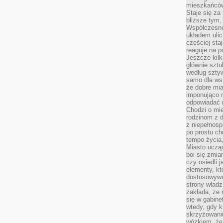
mieszkańców,
Staje się za
bliższe tym,
Współczesne
układem ulic
częściej sta
reaguje na po
Jeszcze kilk
głównie sztu
według sztyw
samo dla wsz
że dobre mia
imponująco na
odpowiadać 
Chodzi o mie
rodzinom z 
z niepełnosp
po prostu ch
tempo życia,
Miasto ucząc
boi się zmia
czy osiedli 
elementy, kt
dostosowywa
strony władz
zakłada, że 
się w gabine
wtedy, gdy 
skrzyżowaniu
wózkiem, że