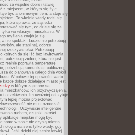
ność za wspólne dobro i łatwiej
ź z miejscem, w którym się żyje.
taje być anonimowym tłem, a staje się
jektem. To właśnie wtedy rodzi się
gia, która sprawia, że sąsiedzi
teresować się tym, co dzieje się za
ie tylko we własnym mieszkaniu. W
ego myślenia znajduje się
 a nie spektakl. Ludzie nie potrzebują
rwerków, ale stabilnej, dobrze
nej rzeczywistości. Potrzebują
o których da się iść bez lawirowania
, potrzebują zieleni, która nie jest
ecz realnie poprawia temperaturę i
, potrzebują komunikacji publicznej,
usza do planowania całego dnia wokół
busu. W połowie tej opowieści warto
 każde dobrze działające miasto jest
wiedzy
w którym zapisane są
ia mieszkańców, ich przyzwyczajenia,
ia i oczekiwania. Im uważniej odczytuje
, tym lepiej można projektować
 Nowoczesność nie musi oznaczać
echnologii. Oczywiście inteligentne
owania ruchem, czujniki jakości
y aplikacje miejskie mogą być
le same w sobie nie czynią miasta
chnologia ma sens tylko wtedy, gdy
kowi. Jeśli dzięki niej senior łatwiej