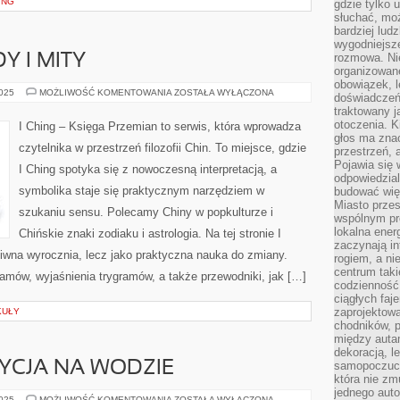
ING
gdzie tylko u
słuchać, moż
bardziej lud
wygodniejsze
rozmowa. Nie
Y I MITY
organizowane
obowiązek, 
CHIŃSKIE
2025
MOŻLIWOŚĆ KOMENTOWANIA
ZOSTAŁA WYŁĄCZONA
doświadczeń
LEGENDY
traktowany j
I
MITY
otoczenia. K
I Ching – Księga Przemian to serwis, która wprowadza
głos ma znac
czytelnika w przestrzeń filozofii Chin. To miejsce, gdzie
przestrzeń, 
Pojawia się 
I Ching spotyka się z nowoczesną interpretacją, a
odpowiedzial
symbolika staje się praktycznym narzędziem w
budować wię
Miasto przes
szukaniu sensu. Polecamy Chiny w popkulturze i
wspólnym pro
lokalna ener
Chińskie znaki zodiaku i astrologia. Na tej stronie I
zaczynają in
iwna wyrocznia, lecz jako praktyczna nauka do zmiany.
rogiem, a n
centrum taki
amów, wyjaśnienia trygramów, a także przewodniki, jak […]
codzienność,
ciągłych faje
zaprojektowa
KUŁY
chodników, p
między autami
dekoracją, l
YCJA NA WODZIE
samopoczucie
która nie zm
jednego auto
ZDROWIE
2025
MOŻLIWOŚĆ KOMENTOWANIA
ZOSTAŁA WYŁĄCZONA