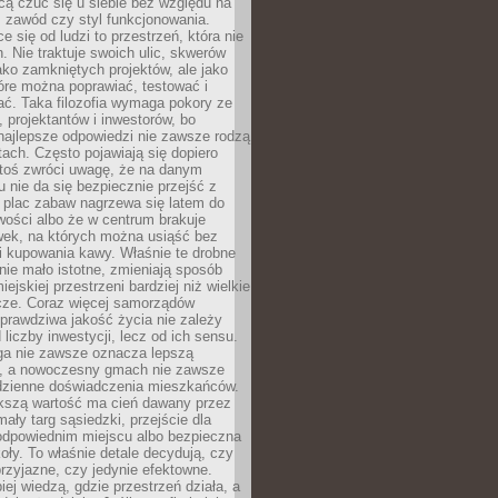
cą czuć się u siebie bez względu na
 zawód czy styl funkcjonowania.
e się od ludzi to przestrzeń, która nie
n. Nie traktuje swoich ulic, skwerów
jako zamkniętych projektów, ale jako
óre można poprawiać, testować i
ć. Taka filozofia wymaga pokory ze
, projektantów i inwestorów, bo
najlepsze odpowiedzi nie zawsze rodzą
tach. Często pojawiają się dopiero
ktoś zwróci uwagę, że na danym
 nie da się bezpiecznie przejść z
 plac zabaw nagrzewa się latem do
wości albo że w centrum brakuje
wek, na których można usiąść bez
i kupowania kawy. Właśnie te drobne
nie mało istotne, zmieniają sposób
ejskiej przestrzeni bardziej niż wielkie
cze. Coraz więcej samorządów
prawdziwa jakość życia nie zależy
 liczby inwestycji, lecz od ich sensu.
ga nie zawsze oznacza lepszą
, a nowoczesny gmach nie zawsze
dzienne doświadczenia mieszkańców.
szą wartość ma cień dawany przez
mały targ sąsiedzki, przejście dla
odpowiednim miejscu albo bezpieczna
oły. To właśnie detale decydują, czy
przyjazne, czy jedynie efektowne.
iej wiedzą, gdzie przestrzeń działa, a