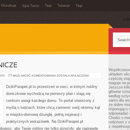
Oszukuje
Tagi
Tonacja
Tagi
Spis Treści
SUB
ICZE
Współczesne
układem ulic
PORADY
2025
MOŻLIWOŚĆ KOMENTOWANIA
ZOSTAŁA WYŁĄCZONA
częściej sta
OGRODNICZE
reaguje na po
DzikiParapet.pl to przestrzeń w sieci, w którym rośliny
Jeszcze kilk
głównie sztu
doniczkowe wychodzą na pierwszy plan i stają się
według sztyw
samo dla wsz
centrum uwagi każdego domu. To portal stworzony z
że dobre mia
myślą o ludziach, które chcą zamienić swój okienny kąt
imponująco na
odpowiadać 
w miejsko-domową dżunglę, pełną inspiracji i
Chodzi o mie
praktycznych wskazówek. Na DzikiParapet.pl
rodzinom z 
z niepełnosp
bujesz, aby Twoje rośliny nie tylko przeżyły, ale naprawdę