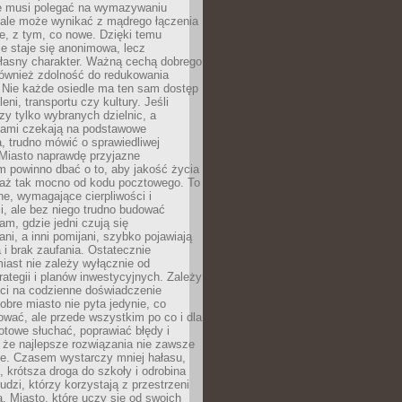
ie musi polegać na wymazywaniu
 ale może wynikać z mądrego łączenia
re, z tym, co nowe. Dzięki temu
ie staje się anonimowa, lecz
łasny charakter. Ważną cechą dobrego
również zdolność do redukowania
 Nie każde osiedle ma ten sam dostęp
leni, transportu czy kultury. Jeśli
zy tylko wybranych dzielnic, a
atami czekają na podstawowe
, trudno mówić o sprawiedliwej
 Miasto naprawdę przyjazne
 powinno dbać o to, aby jakość życia
a aż tak mocno od kodu pocztowego. To
ne, wymagające cierpliwości i
, ale bez niego trudno budować
am, gdzie jedni czują się
ani, a inni pomijani, szybko pojawiają
a i brak zaufania. Ostatecznie
iast nie zależy wyłącznie od
rategii i planów inwestycyjnych. Zależy
ści na codzienne doświadczenie
obre miasto nie pyta jedynie, co
wać, ale przede wszystkim po co i dla
otowe słuchać, poprawiać błędy i
 że najlepsze rozwiązania nie zawsze
ze. Czasem wystarczy mniej hałasu,
a, krótsza droga do szkoły i odrobina
ludzi, którzy korzystają z przestrzeni
. Miasto, które uczy się od swoich