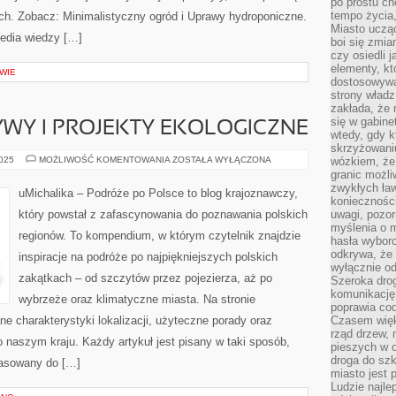
po prostu ch
tempo życia,
. Zobacz: Minimalistyczny ogród i Uprawy hydroponiczne.
Miasto ucząc
pedia wiedzy […]
boi się zmia
czy osiedli 
elementy, kt
WIE
dostosowywa
strony władz
zakłada, że 
się w gabine
TYWY I PROJEKTY EKOLOGICZNE
wtedy, gdy 
skrzyżowaniu
ZIELONE
2025
MOŻLIWOŚĆ KOMENTOWANIA
ZOSTAŁA WYŁĄCZONA
wózkiem, że
INICJATYWY
granic możli
I
zwykłych ła
PROJEKTY
uMichalika – Podróże po Polsce to blog krajoznawczy,
EKOLOGICZNE
koniecznośc
który powstał z zafascynowania do poznawania polskich
uwagi, pozor
myślenia o mi
regionów. To kompendium, w którym czytelnik znajdzie
hasła wybor
odkrywa, że 
inspiracje na podróże po najpiękniejszych polskich
wyłącznie od
zakątkach – od szczytów przez pojezierza, aż po
Szeroka dro
komunikację
wybrzeże oraz klimatyczne miasta. Na stronie
poprawia co
e charakterystyki lokalizacji, użyteczne porady oraz
Czasem więk
rząd drzew, 
 naszym kraju. Każdy artykuł jest pisany w taki sposób,
pieszych w 
droga do szk
pasowany do […]
miasto jest 
Ludzie najlep