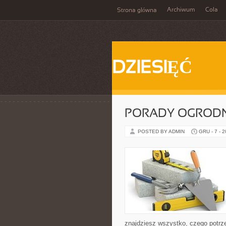
Archiwum
Cola
Strona główna
DZIESIĘĆ
PORADY OGRODN
POSTED BY ADMIN
GRU - 7 - 
znajdziesz wszystko, czego potrze