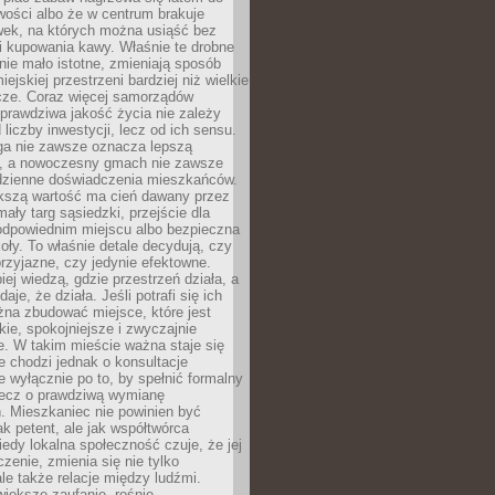
wości albo że w centrum brakuje
wek, na których można usiąść bez
i kupowania kawy. Właśnie te drobne
nie mało istotne, zmieniają sposób
ejskiej przestrzeni bardziej niż wielkie
cze. Coraz więcej samorządów
prawdziwa jakość życia nie zależy
 liczby inwestycji, lecz od ich sensu.
ga nie zawsze oznacza lepszą
, a nowoczesny gmach nie zawsze
dzienne doświadczenia mieszkańców.
szą wartość ma cień dawany przez
mały targ sąsiedzki, przejście dla
odpowiednim miejscu albo bezpieczna
oły. To właśnie detale decydują, czy
przyjazne, czy jedynie efektowne.
iej wiedzą, gdzie przestrzeń działa, a
daje, że działa. Jeśli potrafi się ich
na zbudować miejsce, które jest
zkie, spokojniejsze i zwyczajnie
. W takim mieście ważna staje się
 chodzi jednak o konsultacje
 wyłącznie po to, by spełnić formalny
lecz o prawdziwą wymianę
. Mieszkaniec nie powinien być
ak petent, ale jak współtwórca
iedy lokalna społeczność czuje, że jej
zenie, zmienia się nie tylko
ale także relacje między ludźmi.
większe zaufanie, rośnie