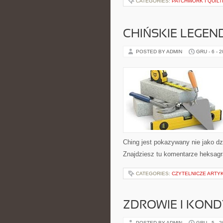
CATEGORIES:
PATCHWORK I QUILT
CHIŃSKIE LEGEND
POSTED BY ADMIN
GRU - 6 - 
Ching jest pokazywany nie jako dz
Znajdziesz tu komentarze heksagr
CATEGORIES:
CZYTELNICZE ARTY
ZDROWIE I KOND
POSTED BY ADMIN
GRU - 5 - 