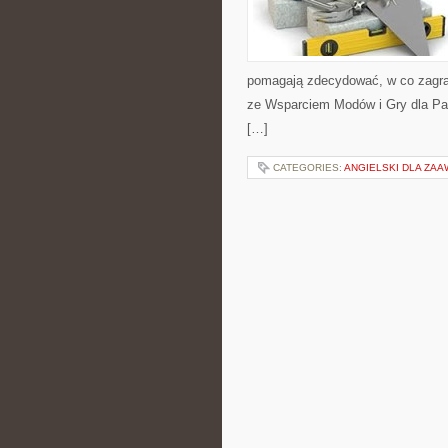
pomagają zdecydować, w co zagrać
ze Wsparciem Modów i Gry dla Par.
[…]
CATEGORIES:
ANGIELSKI DLA ZA