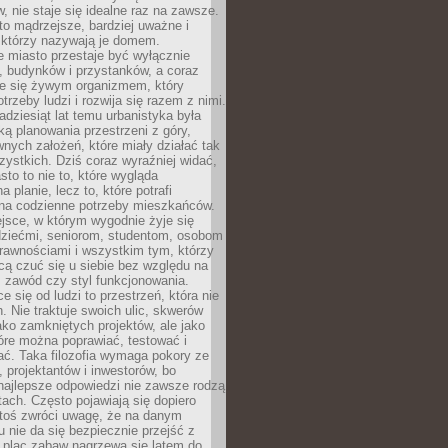
 nie staje się idealne raz na zawsze.
 to mądrzejsze, bardziej uważne i
 którzy nazywają je domem.
 miasto przestaje być wyłącznie
, budynków i przystanków, a coraz
je się żywym organizmem, który
trzeby ludzi i rozwija się razem z nimi.
adziesiąt lat temu urbanistyka była
ką planowania przestrzeni z góry,
nych założeń, które miały działać tak
ystkich. Dziś coraz wyraźniej widać,
sto to nie to, które wygląda
 planie, lecz to, które potrafi
na codzienne potrzeby mieszkańców.
jsce, w którym wygodnie żyje się
dziećmi, seniorom, studentom, osobom
rawnościami i wszystkim tym, którzy
cą czuć się u siebie bez względu na
 zawód czy styl funkcjonowania.
e się od ludzi to przestrzeń, która nie
n. Nie traktuje swoich ulic, skwerów
jako zamkniętych projektów, ale jako
óre można poprawiać, testować i
ć. Taka filozofia wymaga pokory ze
, projektantów i inwestorów, bo
najlepsze odpowiedzi nie zawsze rodzą
tach. Często pojawiają się dopiero
ktoś zwróci uwagę, że na danym
 nie da się bezpiecznie przejść z
 plac zabaw nagrzewa się latem do