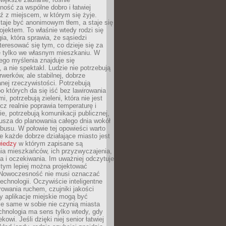
ność za wspólne dobro i łatwiej
ź z miejscem, w którym się żyje.
taje być anonimowym tłem, a staje się
jektem. To właśnie wtedy rodzi się
gia, która sprawia, że sąsiedzi
teresować się tym, co dzieje się za
ie tylko we własnym mieszkaniu. W
ego myślenia znajduje się
 a nie spektakl. Ludzie nie potrzebują
rwerków, ale stabilnej, dobrze
nej rzeczywistości. Potrzebują
o których da się iść bez lawirowania
, potrzebują zieleni, która nie jest
ecz realnie poprawia temperaturę i
, potrzebują komunikacji publicznej,
usza do planowania całego dnia wokół
busu. W połowie tej opowieści warto
 każde dobrze działające miasto jest
wiedzy
w którym zapisane są
ia mieszkańców, ich przyzwyczajenia,
ia i oczekiwania. Im uważniej odczytuje
, tym lepiej można projektować
 Nowoczesność nie musi oznaczać
echnologii. Oczywiście inteligentne
owania ruchem, czujniki jakości
y aplikacje miejskie mogą być
le same w sobie nie czynią miasta
chnologia ma sens tylko wtedy, gdy
kowi. Jeśli dzięki niej senior łatwiej