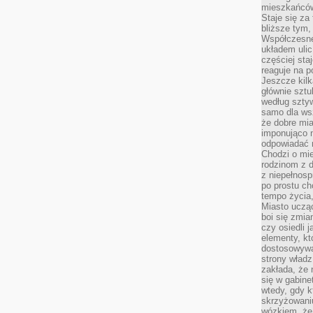
mieszkańców,
Staje się za
bliższe tym,
Współczesne
układem ulic
częściej sta
reaguje na po
Jeszcze kilk
głównie sztu
według sztyw
samo dla wsz
że dobre mia
imponująco na
odpowiadać 
Chodzi o mie
rodzinom z 
z niepełnosp
po prostu ch
tempo życia,
Miasto ucząc
boi się zmia
czy osiedli 
elementy, kt
dostosowywa
strony władz
zakłada, że 
się w gabine
wtedy, gdy 
skrzyżowaniu
wózkiem, że