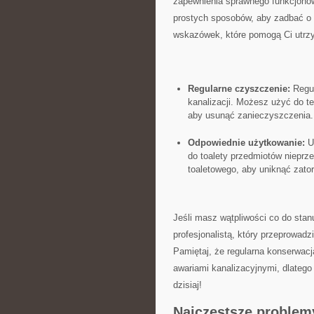
zapewnienia ⁢sprawnego funkcjonow
prostych sposobów, aby‍ zadbać o k
wskazówek, które ​pomogą Ci​ utrz
Regularne⁤ czyszczenie:
Regul
kanalizacji.​ Możesz użyć do 
aby‍ usunąć ​zanieczyszczenia.
Odpowiednie‍ użytkowanie:
Un
do toalety przedmiotów nieprze
toaletowego,⁤ aby uniknąć zato
Jeśli masz wątpliwości co do ​stan
profesjonalistą, który przeprowad
Pamiętaj, że regularna konserwacj
awariami ‍kanalizacyjnymi, dlatego n
dzisiaj!
Najczęstsze⁣ problemy