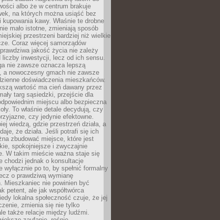
wości albo że w centrum brakuje
wek, na których można usiąść bez
i kupowania kawy. Właśnie te drobne
nie mało istotne, zmieniają sposób
ejskiej przestrzeni bardziej niż wielkie
cze. Coraz więcej samorządów
prawdziwa jakość życia nie zależy
 liczby inwestycji, lecz od ich sensu.
ga nie zawsze oznacza lepszą
, a nowoczesny gmach nie zawsze
dzienne doświadczenia mieszkańców.
szą wartość ma cień dawany przez
mały targ sąsiedzki, przejście dla
odpowiednim miejscu albo bezpieczna
oły. To właśnie detale decydują, czy
przyjazne, czy jedynie efektowne.
iej wiedzą, gdzie przestrzeń działa, a
daje, że działa. Jeśli potrafi się ich
na zbudować miejsce, które jest
zkie, spokojniejsze i zwyczajnie
. W takim mieście ważna staje się
 chodzi jednak o konsultacje
 wyłącznie po to, by spełnić formalny
lecz o prawdziwą wymianę
. Mieszkaniec nie powinien być
ak petent, ale jak współtwórca
iedy lokalna społeczność czuje, że jej
zenie, zmienia się nie tylko
ale także relacje między ludźmi.
większe zaufanie, rośnie