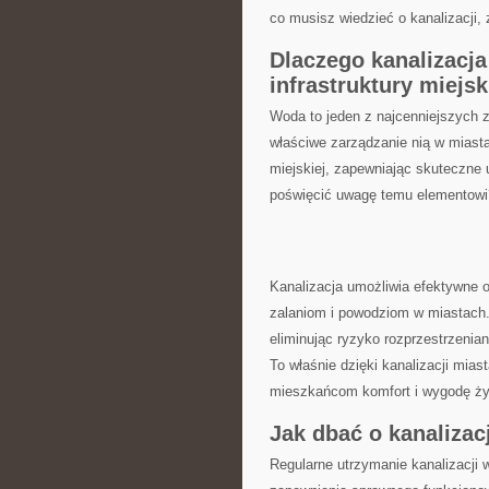
co musisz wiedzieć o⁣ kanalizacji, 
Dlaczego ‍kanalizac
infrastruktury miejsk
Woda to jeden z najcenniejszych⁤ za
właściwe zarządzanie nią w miasta
miejskiej, zapewniając skuteczne ⁤
poświęcić‍ uwagę temu elementowi
Kanalizacja umożliwia efektywne 
zalaniom i powodziom w miastach.
eliminując ryzyko rozprzestrzenia
To właśnie dzięki kanalizacji mi
mieszkańcom komfort i wygodę ży
Jak dbać o kanalizac
Regularne utrzymanie kanalizacji 