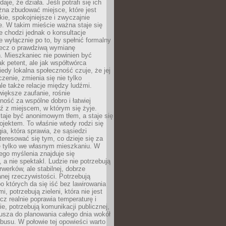
daje, że działa. Jeśli potrafi się ich
na zbudować miejsce, które jest
zkie, spokojniejsze i zwyczajnie
. W takim mieście ważna staje się
 chodzi jednak o konsultacje
 wyłącznie po to, by spełnić formalny
lecz o prawdziwą wymianę
. Mieszkaniec nie powinien być
ak petent, ale jak współtwórca
iedy lokalna społeczność czuje, że jej
zenie, zmienia się nie tylko
ale także relacje między ludźmi.
większe zaufanie, rośnie
ność za wspólne dobro i łatwiej
ź z miejscem, w którym się żyje.
taje być anonimowym tłem, a staje się
jektem. To właśnie wtedy rodzi się
gia, która sprawia, że sąsiedzi
teresować się tym, co dzieje się za
ie tylko we własnym mieszkaniu. W
ego myślenia znajduje się
 a nie spektakl. Ludzie nie potrzebują
rwerków, ale stabilnej, dobrze
nej rzeczywistości. Potrzebują
o których da się iść bez lawirowania
, potrzebują zieleni, która nie jest
ecz realnie poprawia temperaturę i
, potrzebują komunikacji publicznej,
usza do planowania całego dnia wokół
busu. W połowie tej opowieści warto