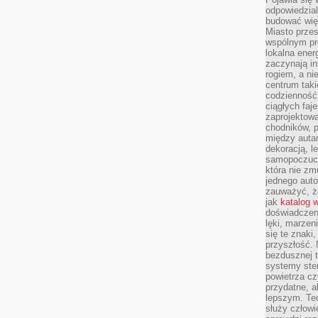
odpowiedzial
budować wię
Miasto przes
wspólnym pro
lokalna ener
zaczynają in
rogiem, a n
centrum taki
codzienność,
ciągłych faje
zaprojektowa
chodników, p
między autami
dekoracją, l
samopoczucie
która nie zm
jednego auto
zauważyć, że
jak
katalog 
doświadczen
lęki, marzen
się te znaki
przyszłość.
bezdusznej t
systemy ster
powietrza cz
przydatne, a
lepszym. Te
służy człowie