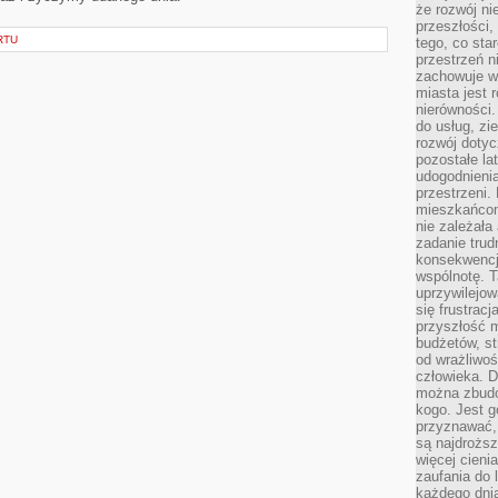
że rozwój n
przeszłości,
RTU
tego, co sta
przestrzeń n
zachowuje w
miasta jest 
nierówności.
do usług, zie
rozwój dotyc
pozostałe l
udogodnienia
przestrzeni.
mieszkańcom
nie zależał
zadanie trud
konsekwencji
wspólnotę. T
uprzywilejow
się frustracj
przyszłość m
budżetów, st
od wrażliwo
człowieka. D
można zbudo
kogo. Jest g
przyznawać,
są najdrożs
więcej cieni
zaufania do 
każdego dnia