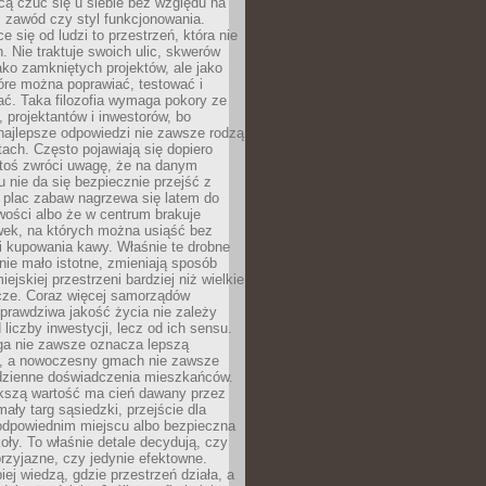
cą czuć się u siebie bez względu na
 zawód czy styl funkcjonowania.
e się od ludzi to przestrzeń, która nie
n. Nie traktuje swoich ulic, skwerów
jako zamkniętych projektów, ale jako
óre można poprawiać, testować i
ć. Taka filozofia wymaga pokory ze
, projektantów i inwestorów, bo
najlepsze odpowiedzi nie zawsze rodzą
tach. Często pojawiają się dopiero
ktoś zwróci uwagę, że na danym
 nie da się bezpiecznie przejść z
 plac zabaw nagrzewa się latem do
wości albo że w centrum brakuje
wek, na których można usiąść bez
i kupowania kawy. Właśnie te drobne
nie mało istotne, zmieniają sposób
ejskiej przestrzeni bardziej niż wielkie
cze. Coraz więcej samorządów
prawdziwa jakość życia nie zależy
 liczby inwestycji, lecz od ich sensu.
ga nie zawsze oznacza lepszą
, a nowoczesny gmach nie zawsze
dzienne doświadczenia mieszkańców.
szą wartość ma cień dawany przez
mały targ sąsiedzki, przejście dla
odpowiednim miejscu albo bezpieczna
oły. To właśnie detale decydują, czy
przyjazne, czy jedynie efektowne.
iej wiedzą, gdzie przestrzeń działa, a