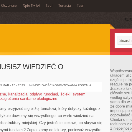
Oszukuje
Tagi
Tonacja
Tagi
Spis Treści
SUB
USISZ WIEDZIEĆ O
Współczesne
układem ulic
częściej sta
reaguje na po
WSZYSTKO,
 MAR - 15 - 2025
MOŻLIWOŚĆ KOMENTOWANIA
ZOSTAŁA
Jeszcze kilk
CO
MUSISZ
głównie sztu
czne
,
kanalizacja
,
odpływ
,
rurociągi
,
ścieki
,
system
WIEDZIEĆ
według sztyw
,
zagrożenia sanitarno-ekologiczne
O
KANALIZACJI
samo dla wsz
że dobre mia
yśmy przyjrzeć się​ bliżej tematowi, który dotyczy każdego z
imponująco na
odpowiadać 
artykule dowiemy ⁣się wszystkiego, co⁢ warto wiedzieć na
Chodzi o mie
nfrastruktury miejskiej. Czy jesteście ciekawi, co skrywa się
rodzinom z 
z niepełnosp
mnymi‍ tunelami? Zapraszamy do lektury, ponieważ wszystko,