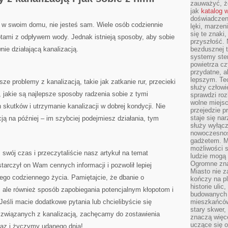
zauważyć, że
jak
katalog 
doświadczen
ą w swoim domu, nie jesteś sam. Wiele osób codziennie
lęki, marzen
się te znaki
potami z odpływem wody. Jednak istnieją sposoby, aby sobie
przyszłość.
nie działającą kanalizacją.
bezdusznej t
systemy ster
powietrza cz
przydatne, a
lepszym. Te
 problemy z kanalizacją, takie ‍jak zatkanie rur, ‌przecieki
służy człowie
⁢jakie są najlepsze sposoby radzenia sobie‌ z‍ tymi
sprawdzi roz
wolne miejsc
skutków i utrzymanie kanalizacji ⁤w dobrej kondycji. Nie
przejedzie p
staje się na
ją na później – im szybciej podejmiesz działania, tym
służy wyłącz
nowoczesnoś
gadżetem. M
możliwości s
swój czas ⁤i przeczytaliście⁣ nasz artykuł na temat
ludzie mogą 
Ogromne zna
starczył on Wam cennych informacji i pozwolił⁤ lepiej
Miasto nie z
ego codziennego życia. Pamiętajcie, że dbanie o
kończy na p
historie uli
, ale również ‍sposób zapobiegania potencjalnym kłopotom i
budowanych p
eśli macie dodatkowe pytania lub​ chcielibyście się
mieszkańców
stary skwer,
 związanych z kanalizacją, zachęcamy do zostawienia⁣
znaczą więc
uczące się o
az i życzymy udanego ‌dnia!