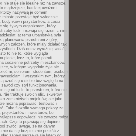
 nie staje się idealne raz na zawsze.
 to mądrzejsze, bardziej uważne i
 którzy nazywają je domem.
 miasto przestaje być wyłącznie
, budynków i przystanków, a coraz
je się żywym organizmem, który
trzeby ludzi i rozwija się razem z nimi.
adziesiąt lat temu urbanistyka była
ką planowania przestrzeni z góry,
nych założeń, które miały działać tak
ystkich. Dziś coraz wyraźniej widać,
sto to nie to, które wygląda
 planie, lecz to, które potrafi
na codzienne potrzeby mieszkańców.
jsce, w którym wygodnie żyje się
dziećmi, seniorom, studentom, osobom
rawnościami i wszystkim tym, którzy
cą czuć się u siebie bez względu na
 zawód czy styl funkcjonowania.
e się od ludzi to przestrzeń, która nie
n. Nie traktuje swoich ulic, skwerów
jako zamkniętych projektów, ale jako
óre można poprawiać, testować i
ć. Taka filozofia wymaga pokory ze
, projektantów i inwestorów, bo
najlepsze odpowiedzi nie zawsze rodzą
tach. Często pojawiają się dopiero
ktoś zwróci uwagę, że na danym
 nie da się bezpiecznie przejść z
 plac zabaw nagrzewa się latem do