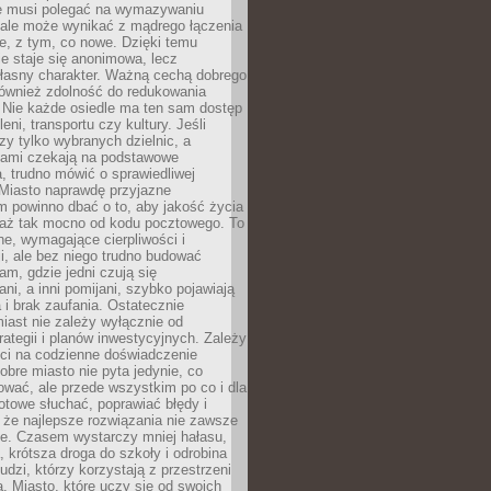
ie musi polegać na wymazywaniu
 ale może wynikać z mądrego łączenia
re, z tym, co nowe. Dzięki temu
ie staje się anonimowa, lecz
łasny charakter. Ważną cechą dobrego
również zdolność do redukowania
 Nie każde osiedle ma ten sam dostęp
leni, transportu czy kultury. Jeśli
zy tylko wybranych dzielnic, a
atami czekają na podstawowe
, trudno mówić o sprawiedliwej
 Miasto naprawdę przyjazne
 powinno dbać o to, aby jakość życia
a aż tak mocno od kodu pocztowego. To
ne, wymagające cierpliwości i
, ale bez niego trudno budować
am, gdzie jedni czują się
ani, a inni pomijani, szybko pojawiają
a i brak zaufania. Ostatecznie
iast nie zależy wyłącznie od
rategii i planów inwestycyjnych. Zależy
ści na codzienne doświadczenie
obre miasto nie pyta jedynie, co
wać, ale przede wszystkim po co i dla
otowe słuchać, poprawiać błędy i
 że najlepsze rozwiązania nie zawsze
ze. Czasem wystarczy mniej hałasu,
a, krótsza droga do szkoły i odrobina
ludzi, którzy korzystają z przestrzeni
. Miasto, które uczy się od swoich