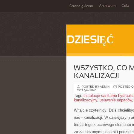
Archiwum
Cola
Strona główna
DZIESIĘĆ
WSZYSTKO, CO M
KANALIZACJI
POSTED BY ADMIN
POSTED ON
WYŁĄCZONA
Tagi:
instalacje sanitarno-hydrauli
kanalizacyjny
,
usuwanie odpadów
Witajcie czytelnicy! Dziś chcielib
nas⁤ -‍ kanalizacji. W dzisiejszym 
temat‌ tego kluczowego elementu‍ i
za zatłoczonymi ulicami​ i podzie