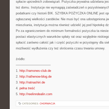
spłacie uprzednich zobowiązań. Pożyczka prywatna udzielana jes
też domu. Instytucje nie wymagają zaświadczeń o pozyskiwanych 
podatkami czy historii BIK. SZYBKA POŻYCZKA ONLINE jest op
ogłaszanej wielkości zarobków. Nie musi być ona udostępniona je
mieszkania, instytucja można również udzielić jej pod hipotekę dzi
Po za ograniczeniem do minimum formalności pożyczka ta niesie
postaci elastycznych warunków spłaty rat oraz względnie niskieg
spłacić zarówno całość jak i część pożyczki w przystępny dla sieb
możliwość wydłużenia czy też skrócenia czasu trwania umowy.
źródło:
———————————
1.
http://ramones-club.de
2.
http://rathenow-blog.de
3.
http://ratnashiri.de
4.
pełna treść
5.
http://reelinndealin.com
CATEGORIES:
CHORWACJA