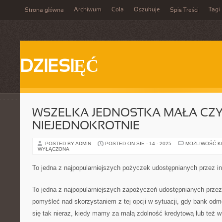
Archiwum
Cola
Oszukuje
Tagi
Strona główna
Spis Treści
DZIESIĘĆ
WSZELKA JEDNOSTKA MAŁA CZY
NIEJEDNOKROTNIE
POSTED BY ADMIN
POSTED ON SIE - 14 - 2025
MOŻLIWOŚĆ 
WYŁĄCZONA
To jedna z najpopularniejszych pożyczek udostępnianych przez in
To jedna z najpopularniejszych zapożyczeń udostępnianych przez 
pomyśleć nad skorzystaniem z tej opcji w sytuacji, gdy bank odm
się tak nieraz, kiedy mamy za małą zdolność kredytową lub też 