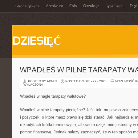
Archiwum
Cola
Oszukuje
Tagi
Strona główna
Spis Treści
DZIESIĘĆ
WPADŁEŚ W PILNE TARAPATY 
POSTED BY ADMIN
POSTED ON SIE - 29 - 2025
MOŻLIWOŚĆ 
WYŁĄCZONA
Wpadłeś w nagłe tarapaty walutowe?
Wpadłeś w pilne tarapaty pieniężne? Jeśli tak, na pewno zaintere
i pożyczek, o które masz prawo się dziś starać. Jak najbardziej
o kredytach krótkoterminowych, albowiem dzięki nim jesteśmy w
pomoc finansową. Jednak należy zaznaczyć, że w ten sposób m