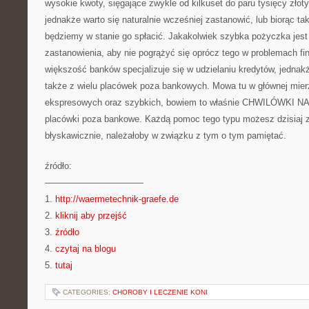
wysokie kwoty, sięgające zwykle od kilkuset do paru tysięcy złot
jednakże warto się naturalnie wcześniej zastanowić, lub biorąc ta
będziemy w stanie go spłacić. Jakakolwiek szybka pożyczka jest 
zastanowienia, aby nie pogrążyć się oprócz tego w problemach fi
większość banków specjalizuje się w udzielaniu kredytów, jed
także z wielu placówek poza bankowych. Mowa tu w głównej mie
ekspresowych oraz szybkich, bowiem to właśnie CHWILÓWKI N
placówki poza bankowe. Każdą pomoc tego typu możesz dzisiaj 
błyskawicznie, należałoby w związku z tym o tym pamiętać.
źródło:
———————————
1.
http://waermetechnik-graefe.de
2.
kliknij aby przejść
3.
źródło
4.
czytaj na blogu
5.
tutaj
CATEGORIES:
CHOROBY I LECZENIE KONI