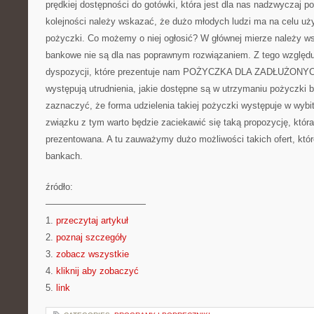
prędkiej dostępności do gotówki, która jest dla nas nadzwyczaj po
kolejności należy wskazać, że dużo młodych ludzi ma na celu uży
pożyczki. Co możemy o niej ogłosić? W głównej mierze należy w
bankowe nie są dla nas poprawnym rozwiązaniem. Z tego względ
dyspozycji, które prezentuje nam POŻYCZKA DLA ZADŁUŻONYCH.
występują utrudnienia, jakie dostępne są w utrzymaniu pożyczki
zaznaczyć, że forma udzielenia takiej pożyczki występuje w wyb
związku z tym warto będzie zaciekawić się taką propozycję, która 
prezentowana. A tu zauważymy dużo możliwości takich ofert, któr
bankach.
źródło:
———————————
1.
przeczytaj artykuł
2.
poznaj szczegóły
3.
zobacz wszystkie
4.
kliknij aby zobaczyć
5.
link