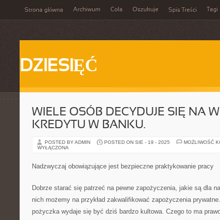
Archiwum
Cola
Oszukuje
Tagi
Strona główna
Spis Treści
DZIESIĘĆ
WIELE OSÓB DECYDUJE SIĘ NA W
KREDYTU W BANKU.
POSTED BY ADMIN
POSTED ON SIE - 19 - 2025
MOŻLIWOŚĆ 
WYŁĄCZONA
Nadzwyczaj obowiązujące jest bezpieczne praktykowanie pracy
Dobrze starać się patrzeć na pewne zapożyczenia, jakie są dla n
nich możemy na przykład zakwalifikować zapożyczenia prywatne
pożyczka wydaje się być dziś bardzo kultowa. Czego to ma pra