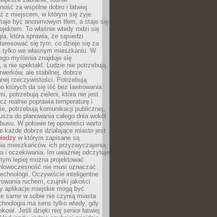
ność za wspólne dobro i łatwiej
ź z miejscem, w którym się żyje.
taje być anonimowym tłem, a staje się
jektem. To właśnie wtedy rodzi się
gia, która sprawia, że sąsiedzi
teresować się tym, co dzieje się za
ie tylko we własnym mieszkaniu. W
ego myślenia znajduje się
 a nie spektakl. Ludzie nie potrzebują
rwerków, ale stabilnej, dobrze
nej rzeczywistości. Potrzebują
o których da się iść bez lawirowania
, potrzebują zieleni, która nie jest
ecz realnie poprawia temperaturę i
, potrzebują komunikacji publicznej,
usza do planowania całego dnia wokół
busu. W połowie tej opowieści warto
 każde dobrze działające miasto jest
wiedzy
w którym zapisane są
ia mieszkańców, ich przyzwyczajenia,
ia i oczekiwania. Im uważniej odczytuje
, tym lepiej można projektować
 Nowoczesność nie musi oznaczać
echnologii. Oczywiście inteligentne
owania ruchem, czujniki jakości
y aplikacje miejskie mogą być
le same w sobie nie czynią miasta
chnologia ma sens tylko wtedy, gdy
kowi. Jeśli dzięki niej senior łatwiej