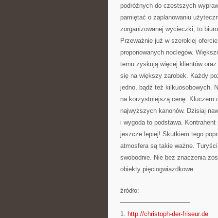
podróżnych do częstszych wypraw
pamiętać o zaplanowaniu użytecz
zorganizowanej wycieczki, to biur
Przeważnie już w szerokiej oferci
proponowanych noclegów. Większość
temu zyskują więcej klientów oraz
się na większy zarobek. Każdy po
jedno, bądź też kilkuosobowych. 
na korzystniejszą cenę. Kluczem d
najwyższych kanonów. Dzisiaj naw
i wygoda to podstawa. Kontrahent 
jeszcze lepiej! Skutkiem tego po
atmosfera są takie ważne. Turyści
swobodnie. Nie bez znaczenia zost
obiekty pięciogwiazdkowe.
źródło:
———————————
1.
http://christoph-der-friseur.de