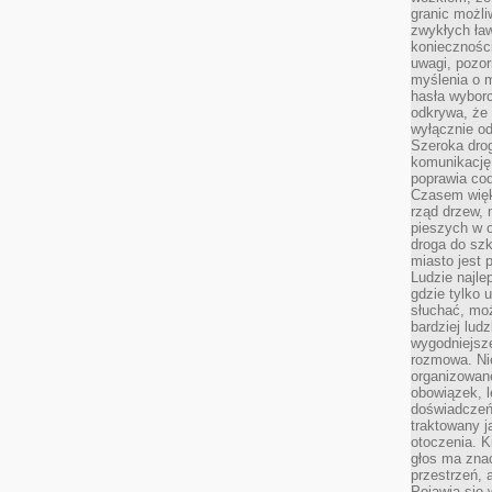
granic możli
zwykłych ła
koniecznośc
uwagi, pozor
myślenia o mi
hasła wybor
odkrywa, że 
wyłącznie od
Szeroka dro
komunikację
poprawia co
Czasem więk
rząd drzew, 
pieszych w 
droga do szk
miasto jest 
Ludzie najlep
gdzie tylko u
słuchać, moż
bardziej lud
wygodniejsze
rozmowa. Nie
organizowane
obowiązek, 
doświadczeń
traktowany j
otoczenia. K
głos ma znac
przestrzeń, 
Pojawia się 