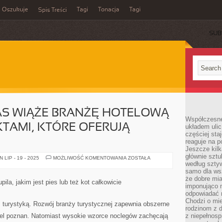
Oszukuje
Tagi
Tonacja
Tagi
Spis Treści
SUB
AS WIĄŻE BRANŻĘ HOTELOWĄ
Współczesne
KTAMI, KTÓRE OFERUJĄ
układem ulic
częściej sta
reaguje na po
Jeszcze kilk
głównie sztu
WIĘKSZOŚĆ
LIP - 19 - 2025
MOŻLIWOŚĆ KOMENTOWANIA
ZOSTAŁA
Z
według sztyw
NAS
samo dla wsz
WIĄŻE
że dobre mia
BRANŻĘ
ila, jakim jest pies lub też kot całkowicie
HOTELOWĄ
imponująco na
Z
odpowiadać 
RÓŻNYMI
Chodzi o mie
OBIEKTAMI,
 z turystyką. Rozwój branży turystycznej zapewnia obszerne
KTÓRE
rodzinom z 
OFERUJĄ
tel poznan. Natomiast wysokie wzorce noclegów zachęcają
z niepełnosp
NOCLEG