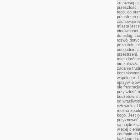
że rozwój n
przeszłości,
tego, co sta
przestrzeń n
zachowuje w
miasta jest 
nierówności.
do usług, zie
rozwój dotyc
pozostałe l
udogodnienia
przestrzeni.
mieszkańcom
nie zależał
zadanie trud
konsekwencji
wspólnotę. T
uprzywilejow
się frustracj
przyszłość m
budżetów, st
od wrażliwo
człowieka. D
można zbudo
kogo. Jest g
przyznawać,
są najdrożs
więcej cieni
zaufania do 
każdego dnia