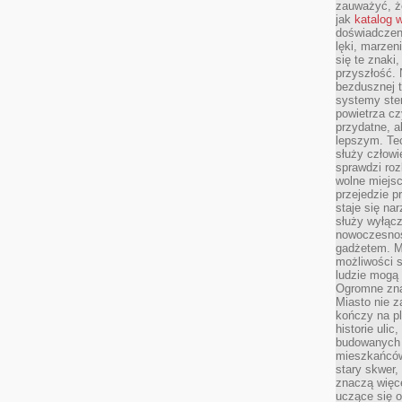
zauważyć, że
jak
katalog 
doświadczen
lęki, marzen
się te znaki
przyszłość.
bezdusznej t
systemy ster
powietrza cz
przydatne, a
lepszym. Te
służy człowie
sprawdzi roz
wolne miejsc
przejedzie p
staje się na
służy wyłącz
nowoczesnoś
gadżetem. M
możliwości s
ludzie mogą 
Ogromne zna
Miasto nie z
kończy na p
historie uli
budowanych p
mieszkańców
stary skwer,
znaczą więc
uczące się o