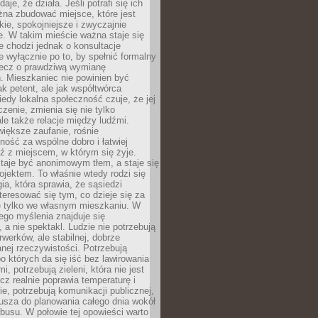
daje, że działa. Jeśli potrafi się ich
na zbudować miejsce, które jest
zkie, spokojniejsze i zwyczajnie
. W takim mieście ważna staje się
 chodzi jednak o konsultacje
 wyłącznie po to, by spełnić formalny
lecz o prawdziwą wymianę
. Mieszkaniec nie powinien być
ak petent, ale jak współtwórca
iedy lokalna społeczność czuje, że jej
zenie, zmienia się nie tylko
ale także relacje między ludźmi.
większe zaufanie, rośnie
ność za wspólne dobro i łatwiej
ź z miejscem, w którym się żyje.
taje być anonimowym tłem, a staje się
jektem. To właśnie wtedy rodzi się
gia, która sprawia, że sąsiedzi
teresować się tym, co dzieje się za
ie tylko we własnym mieszkaniu. W
ego myślenia znajduje się
 a nie spektakl. Ludzie nie potrzebują
rwerków, ale stabilnej, dobrze
nej rzeczywistości. Potrzebują
o których da się iść bez lawirowania
, potrzebują zieleni, która nie jest
ecz realnie poprawia temperaturę i
, potrzebują komunikacji publicznej,
usza do planowania całego dnia wokół
busu. W połowie tej opowieści warto