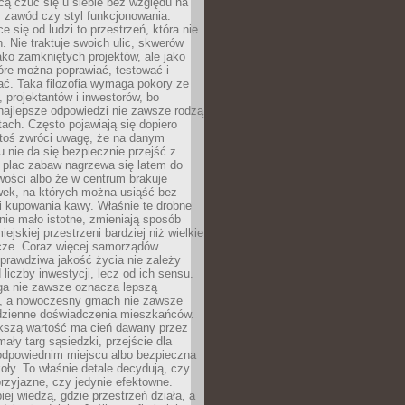
cą czuć się u siebie bez względu na
 zawód czy styl funkcjonowania.
e się od ludzi to przestrzeń, która nie
n. Nie traktuje swoich ulic, skwerów
jako zamkniętych projektów, ale jako
óre można poprawiać, testować i
ć. Taka filozofia wymaga pokory ze
, projektantów i inwestorów, bo
najlepsze odpowiedzi nie zawsze rodzą
tach. Często pojawiają się dopiero
ktoś zwróci uwagę, że na danym
 nie da się bezpiecznie przejść z
 plac zabaw nagrzewa się latem do
wości albo że w centrum brakuje
wek, na których można usiąść bez
i kupowania kawy. Właśnie te drobne
nie mało istotne, zmieniają sposób
ejskiej przestrzeni bardziej niż wielkie
cze. Coraz więcej samorządów
prawdziwa jakość życia nie zależy
 liczby inwestycji, lecz od ich sensu.
ga nie zawsze oznacza lepszą
, a nowoczesny gmach nie zawsze
dzienne doświadczenia mieszkańców.
szą wartość ma cień dawany przez
mały targ sąsiedzki, przejście dla
odpowiednim miejscu albo bezpieczna
oły. To właśnie detale decydują, czy
przyjazne, czy jedynie efektowne.
iej wiedzą, gdzie przestrzeń działa, a