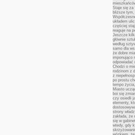
mieszkańców,
Staje się za
bliższe tym,
Współczesne
układem ulic
częściej sta
reaguje na po
Jeszcze kilk
głównie sztu
według sztyw
samo dla wsz
że dobre mia
imponująco na
odpowiadać 
Chodzi o mie
rodzinom z 
z niepełnosp
po prostu ch
tempo życia,
Miasto ucząc
boi się zmia
czy osiedli 
elementy, kt
dostosowywa
strony władz
zakłada, że 
się w gabine
wtedy, gdy 
skrzyżowaniu
wózkiem, że