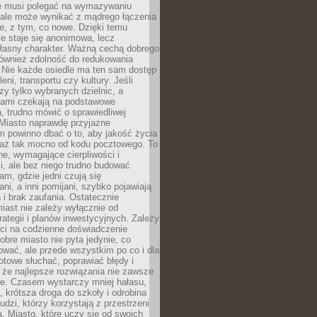
ie musi polegać na wymazywaniu
 ale może wynikać z mądrego łączenia
re, z tym, co nowe. Dzięki temu
ie staje się anonimowa, lecz
łasny charakter. Ważną cechą dobrego
również zdolność do redukowania
 Nie każde osiedle ma ten sam dostęp
leni, transportu czy kultury. Jeśli
zy tylko wybranych dzielnic, a
atami czekają na podstawowe
, trudno mówić o sprawiedliwej
 Miasto naprawdę przyjazne
 powinno dbać o to, aby jakość życia
a aż tak mocno od kodu pocztowego. To
ne, wymagające cierpliwości i
, ale bez niego trudno budować
am, gdzie jedni czują się
ani, a inni pomijani, szybko pojawiają
a i brak zaufania. Ostatecznie
iast nie zależy wyłącznie od
rategii i planów inwestycyjnych. Zależy
ści na codzienne doświadczenie
obre miasto nie pyta jedynie, co
wać, ale przede wszystkim po co i dla
otowe słuchać, poprawiać błędy i
 że najlepsze rozwiązania nie zawsze
ze. Czasem wystarczy mniej hałasu,
a, krótsza droga do szkoły i odrobina
ludzi, którzy korzystają z przestrzeni
. Miasto, które uczy się od swoich