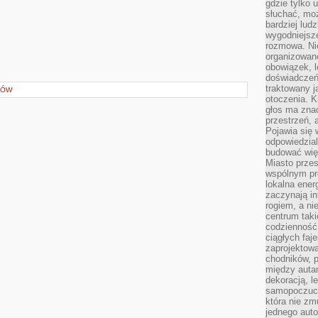
gdzie tylko u
słuchać, moż
bardziej lud
wygodniejsze
rozmowa. Nie
organizowane
obowiązek, 
doświadczeń
traktowany j
RÓW
otoczenia. K
głos ma znac
przestrzeń, 
Pojawia się 
odpowiedzial
budować wię
Miasto przes
wspólnym pro
lokalna ener
zaczynają in
rogiem, a n
centrum taki
codzienność,
ciągłych faje
zaprojektowa
chodników, p
między autami
dekoracją, l
samopoczucie
która nie zm
jednego auto