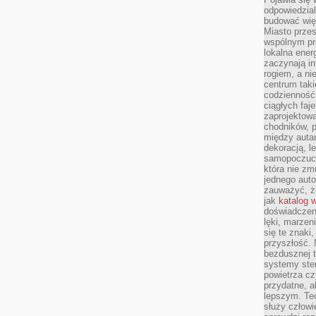
odpowiedzial
budować wię
Miasto przes
wspólnym pro
lokalna ener
zaczynają in
rogiem, a n
centrum taki
codzienność,
ciągłych faje
zaprojektowa
chodników, p
między autami
dekoracją, l
samopoczucie
która nie zm
jednego auto
zauważyć, że
jak
katalog 
doświadczen
lęki, marzen
się te znaki
przyszłość.
bezdusznej t
systemy ster
powietrza cz
przydatne, a
lepszym. Te
służy człowie