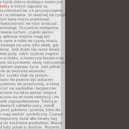
 każde dobrze działające miasto jest
wiedzy
w którym zapisane są
ia mieszkańców, ich przyzwyczajenia,
ia i oczekiwania. Im uważniej odczytuje
, tym lepiej można projektować
 Nowoczesność nie musi oznaczać
echnologii. Oczywiście inteligentne
owania ruchem, czujniki jakości
y aplikacje miejskie mogą być
le same w sobie nie czynią miasta
chnologia ma sens tylko wtedy, gdy
kowi. Jeśli dzięki niej senior łatwiej
kład jazdy, rodzic szybciej znajdzie
e w żłobku, a rowerzysta bezpieczniej
rzez skrzyżowanie, wtedy rzeczywiście
rzędziem poprawy życia. Jeśli jednak
nie do tworzenia wizerunku
ci, szybko staje się pustym
iasto nie powinno być pokazem
ystemów, ale przestrzenią, w której
czuć się swobodnie i bezpiecznie.
czenie ma także pamięć miejsca.
aczyna się od nowej inwestycji i nie
lanie zagospodarowania. Tworzą je
c, dawnych zakładów pracy, osiedli
rzez pokolenia i punktów, które dla
 mają wartość symboliczną. Czasem
 niepozorny mural albo lokalny targ
ej niż kosztowna przebudowa. Miasto
d ludzi potrafi to dostrzec. Rozumie,