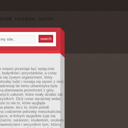
SCRIBE
FACEBOOK
TWITTER
 miasto przestaje być wyłącznie
, budynków i przystanków, a coraz
je się żywym organizmem, który
trzeby ludzi i rozwija się razem z nimi.
adziesiąt lat temu urbanistyka była
ką planowania przestrzeni z góry,
nych założeń, które miały działać tak
ystkich. Dziś coraz wyraźniej widać,
sto to nie to, które wygląda
 planie, lecz to, które potrafi
na codzienne potrzeby mieszkańców.
jsce, w którym wygodnie żyje się
dziećmi, seniorom, studentom, osobom
rawnościami i wszystkim tym, którzy