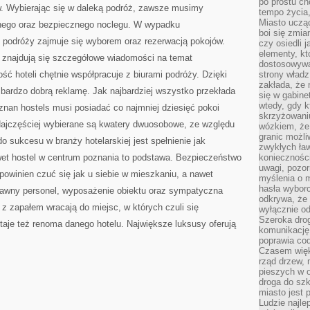
po prostu ch
. Wybierając się w daleką podróż, zawsze musimy
tempo życia,
Miasto ucząc
nego oraz bezpiecznego noclegu. W wypadku
boi się zmia
o podróży zajmuje się wyborem oraz rezerwacją pokojów.
czy osiedli 
elementy, kt
e znajdują się szczegółowe wiadomości na temat
dostosowywa
 hoteli chętnie współpracuje z biurami podróży. Dzięki
strony władz
zakłada, że 
 bardzo dobrą reklamę. Jak najbardziej wszystko przekłada
się w gabine
wtedy, gdy 
znan hostels musi posiadać co najmniej dziesięć pokoi
skrzyżowaniu
Najczęściej wybierane są kwatery dwuosobowe, ze względu
wózkiem, że
granic możli
o sukcesu w branży hotelarskiej jest spełnienie jak
zwykłych ła
et hostel w centrum poznania to podstawa. Bezpieczeństwo
koniecznośc
uwagi, pozor
powinien czuć się jak u siebie w mieszkaniu, a nawet
myślenia o mi
hasła wybor
prawny personel, wyposażenie obiektu oraz sympatyczna
odkrywa, że 
 z zapałem wracają do miejsc, w których czuli się
wyłącznie od
Szeroka dro
aje też renoma danego hotelu. Największe luksusy oferują
komunikację
poprawia co
Czasem więk
rząd drzew, 
pieszych w 
droga do szk
miasto jest 
Ludzie najlep