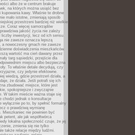
wości albo że w centrum brakuje
wek, na których można usiąść bez
i kupowania kawy. Właśnie te drobne
nie mało istotne, zmieniają sposób
ejskiej przestrzeni bardziej niż wielkie
cze. Coraz więcej samorządów
prawdziwa jakość życia nie zależy
 liczby inwestycji, lecz od ich sensu.
ga nie zawsze oznacza lepszą
, a nowoczesny gmach nie zawsze
dzienne doświadczenia mieszkańców.
szą wartość ma cień dawany przez
mały targ sąsiedzki, przejście dla
odpowiednim miejscu albo bezpieczna
oły. To właśnie detale decydują, czy
przyjazne, czy jedynie efektowne.
iej wiedzą, gdzie przestrzeń działa, a
daje, że działa. Jeśli potrafi się ich
na zbudować miejsce, które jest
zkie, spokojniejsze i zwyczajnie
. W takim mieście ważna staje się
 chodzi jednak o konsultacje
 wyłącznie po to, by spełnić formalny
lecz o prawdziwą wymianę
. Mieszkaniec nie powinien być
ak petent, ale jak współtwórca
iedy lokalna społeczność czuje, że jej
zenie, zmienia się nie tylko
ale także relacje między ludźmi.
większe zaufanie, rośnie