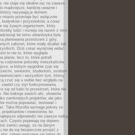
 nie staje się idealne raz na zawsze.
 to mądrzejsze, bardziej uważne i
 którzy nazywają je domem.
 miasto przestaje być wyłącznie
, budynków i przystanków, a coraz
je się żywym organizmem, który
trzeby ludzi i rozwija się razem z nimi.
adziesiąt lat temu urbanistyka była
ką planowania przestrzeni z góry,
nych założeń, które miały działać tak
ystkich. Dziś coraz wyraźniej widać,
sto to nie to, które wygląda
 planie, lecz to, które potrafi
na codzienne potrzeby mieszkańców.
jsce, w którym wygodnie żyje się
dziećmi, seniorom, studentom, osobom
rawnościami i wszystkim tym, którzy
cą czuć się u siebie bez względu na
 zawód czy styl funkcjonowania.
e się od ludzi to przestrzeń, która nie
n. Nie traktuje swoich ulic, skwerów
jako zamkniętych projektów, ale jako
óre można poprawiać, testować i
ć. Taka filozofia wymaga pokory ze
, projektantów i inwestorów, bo
najlepsze odpowiedzi nie zawsze rodzą
tach. Często pojawiają się dopiero
ktoś zwróci uwagę, że na danym
 nie da się bezpiecznie przejść z
 plac zabaw nagrzewa się latem do