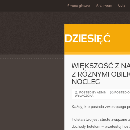
Archiwum
Cola
Strona główna
DZIESIĘĆ
WIĘKSZOŚĆ Z N
Z RÓŻNYMI OBIE
NOCLEG
POSTED BY ADMIN
POSTED ON 
WYŁĄCZONA
Każdy, kto posiada zwierzęcego pup
Hotelarstwo jest stricte związane
dochody hotelom – przetestuj hos