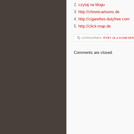
2.
czytaj na blogu
3.
http://chronicartoons.de
4.
http://cigarettes-dutyfree.com
5.
http://click-map.de
CATEGORIES:
RYBY DLA KONESE
Comments are closed.