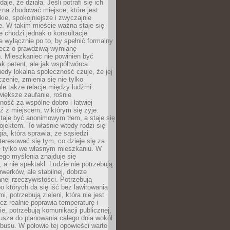
daje, że działa. Jeśli potrafi się ich
na zbudować miejsce, które jest
zkie, spokojniejsze i zwyczajnie
. W takim mieście ważna staje się
 chodzi jednak o konsultacje
 wyłącznie po to, by spełnić formalny
lecz o prawdziwą wymianę
. Mieszkaniec nie powinien być
ak petent, ale jak współtwórca
iedy lokalna społeczność czuje, że jej
zenie, zmienia się nie tylko
ale także relacje między ludźmi.
większe zaufanie, rośnie
ność za wspólne dobro i łatwiej
ź z miejscem, w którym się żyje.
taje być anonimowym tłem, a staje się
jektem. To właśnie wtedy rodzi się
gia, która sprawia, że sąsiedzi
teresować się tym, co dzieje się za
ie tylko we własnym mieszkaniu. W
ego myślenia znajduje się
 a nie spektakl. Ludzie nie potrzebują
rwerków, ale stabilnej, dobrze
nej rzeczywistości. Potrzebują
o których da się iść bez lawirowania
, potrzebują zieleni, która nie jest
ecz realnie poprawia temperaturę i
, potrzebują komunikacji publicznej,
usza do planowania całego dnia wokół
busu. W połowie tej opowieści warto