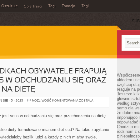
Oszukuje
Tagi
Tonacja
Tagi
Spis Treści
SUB
ADKACH OBYWATELE FRAPUJĄ
Współczesne
ENS W ODCHUDZANIU SIĘ ORAZ
układem ulic
częściej sta
NA DIETĘ
reaguje na po
Jeszcze kilk
głównie sztu
W
SIE - 5 - 2025
MOŻLIWOŚĆ KOMENTOWANIA
ZOSTAŁA
według sztyw
WIELU
PRZYPADKACH
samo dla wsz
OBYWATELE
że dobre mia
FRAPUJĄ
y jest sens w odchudzaniu się oraz przechodzeniu na dietę
imponująco na
SIĘ
CZY
odpowiadać 
JEST
Chodzi o mie
SENS
bkie diety formułowane mianem diet cud? Na takie zapytanie
rodzinom z 
W
ODCHUDZANIU
z niepełnosp
iedziałoby bezlik ludzi a każdy z nich miałby swoje,
SIĘ