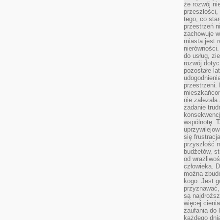
że rozwój n
przeszłości,
tego, co sta
przestrzeń n
zachowuje w
miasta jest 
nierówności.
do usług, zie
rozwój dotyc
pozostałe l
udogodnienia
przestrzeni.
mieszkańcom
nie zależał
zadanie trud
konsekwencji
wspólnotę. T
uprzywilejow
się frustracj
przyszłość m
budżetów, st
od wrażliwo
człowieka. D
można zbudo
kogo. Jest g
przyznawać,
są najdrożs
więcej cieni
zaufania do 
każdego dnia