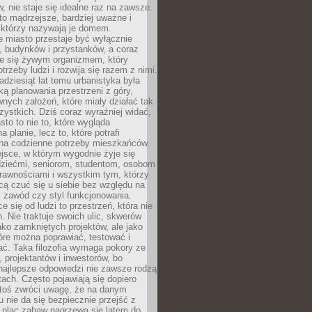
 nie staje się idealne raz na zawsze.
 to mądrzejsze, bardziej uważne i
 którzy nazywają je domem.
 miasto przestaje być wyłącznie
, budynków i przystanków, a coraz
je się żywym organizmem, który
trzeby ludzi i rozwija się razem z nimi.
adziesiąt lat temu urbanistyka była
ką planowania przestrzeni z góry,
nych założeń, które miały działać tak
ystkich. Dziś coraz wyraźniej widać,
sto to nie to, które wygląda
 planie, lecz to, które potrafi
na codzienne potrzeby mieszkańców.
jsce, w którym wygodnie żyje się
dziećmi, seniorom, studentom, osobom
rawnościami i wszystkim tym, którzy
cą czuć się u siebie bez względu na
 zawód czy styl funkcjonowania.
e się od ludzi to przestrzeń, która nie
n. Nie traktuje swoich ulic, skwerów
jako zamkniętych projektów, ale jako
óre można poprawiać, testować i
ć. Taka filozofia wymaga pokory ze
, projektantów i inwestorów, bo
najlepsze odpowiedzi nie zawsze rodzą
tach. Często pojawiają się dopiero
ktoś zwróci uwagę, że na danym
 nie da się bezpiecznie przejść z
 plac zabaw nagrzewa się latem do