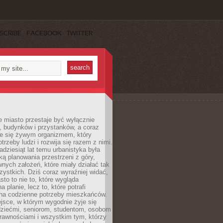
SCRIBE
FACEBOOK
TWITTER
 miasto przestaje być wyłącznie
, budynków i przystanków, a coraz
je się żywym organizmem, który
trzeby ludzi i rozwija się razem z nimi.
adziesiąt lat temu urbanistyka była
ką planowania przestrzeni z góry,
nych założeń, które miały działać tak
ystkich. Dziś coraz wyraźniej widać,
sto to nie to, które wygląda
 planie, lecz to, które potrafi
na codzienne potrzeby mieszkańców.
jsce, w którym wygodnie żyje się
dziećmi, seniorom, studentom, osobom
rawnościami i wszystkim tym, którzy