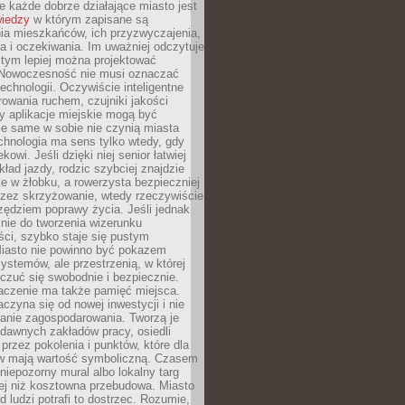
 każde dobrze działające miasto jest
wiedzy
w którym zapisane są
ia mieszkańców, ich przyzwyczajenia,
ia i oczekiwania. Im uważniej odczytuje
, tym lepiej można projektować
 Nowoczesność nie musi oznaczać
echnologii. Oczywiście inteligentne
owania ruchem, czujniki jakości
y aplikacje miejskie mogą być
le same w sobie nie czynią miasta
chnologia ma sens tylko wtedy, gdy
kowi. Jeśli dzięki niej senior łatwiej
kład jazdy, rodzic szybciej znajdzie
e w żłobku, a rowerzysta bezpieczniej
rzez skrzyżowanie, wtedy rzeczywiście
rzędziem poprawy życia. Jeśli jednak
nie do tworzenia wizerunku
ci, szybko staje się pustym
iasto nie powinno być pokazem
ystemów, ale przestrzenią, w której
czuć się swobodnie i bezpiecznie.
czenie ma także pamięć miejsca.
aczyna się od nowej inwestycji i nie
lanie zagospodarowania. Tworzą je
c, dawnych zakładów pracy, osiedli
rzez pokolenia i punktów, które dla
 mają wartość symboliczną. Czasem
 niepozorny mural albo lokalny targ
ej niż kosztowna przebudowa. Miasto
d ludzi potrafi to dostrzec. Rozumie,