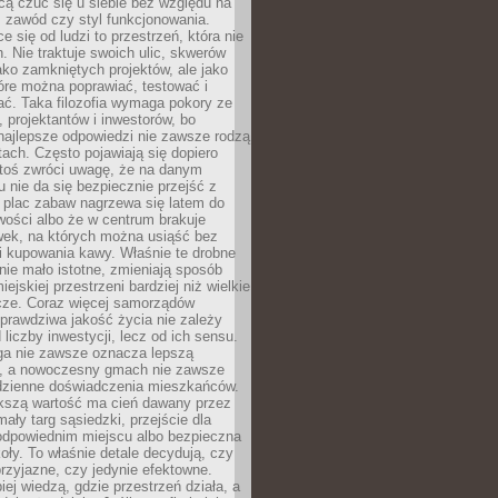
cą czuć się u siebie bez względu na
 zawód czy styl funkcjonowania.
e się od ludzi to przestrzeń, która nie
n. Nie traktuje swoich ulic, skwerów
jako zamkniętych projektów, ale jako
óre można poprawiać, testować i
ć. Taka filozofia wymaga pokory ze
, projektantów i inwestorów, bo
najlepsze odpowiedzi nie zawsze rodzą
tach. Często pojawiają się dopiero
ktoś zwróci uwagę, że na danym
 nie da się bezpiecznie przejść z
 plac zabaw nagrzewa się latem do
wości albo że w centrum brakuje
wek, na których można usiąść bez
i kupowania kawy. Właśnie te drobne
nie mało istotne, zmieniają sposób
ejskiej przestrzeni bardziej niż wielkie
cze. Coraz więcej samorządów
prawdziwa jakość życia nie zależy
 liczby inwestycji, lecz od ich sensu.
ga nie zawsze oznacza lepszą
, a nowoczesny gmach nie zawsze
dzienne doświadczenia mieszkańców.
szą wartość ma cień dawany przez
mały targ sąsiedzki, przejście dla
odpowiednim miejscu albo bezpieczna
oły. To właśnie detale decydują, czy
przyjazne, czy jedynie efektowne.
iej wiedzą, gdzie przestrzeń działa, a