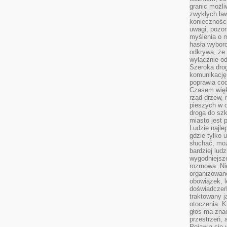
granic możli
zwykłych ła
koniecznośc
uwagi, pozor
myślenia o mi
hasła wybor
odkrywa, że 
wyłącznie od
Szeroka dro
komunikację
poprawia co
Czasem więk
rząd drzew, 
pieszych w 
droga do szk
miasto jest 
Ludzie najlep
gdzie tylko u
słuchać, moż
bardziej lud
wygodniejsze
rozmowa. Nie
organizowane
obowiązek, 
doświadczeń
traktowany j
otoczenia. K
głos ma znac
przestrzeń, 
Pojawia się 