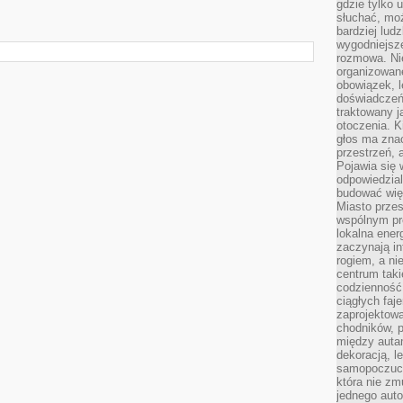
gdzie tylko u
słuchać, moż
bardziej lud
wygodniejsze
rozmowa. Nie
organizowane
obowiązek, 
doświadczeń
traktowany j
otoczenia. K
głos ma znac
przestrzeń, 
Pojawia się 
odpowiedzial
budować wię
Miasto przes
wspólnym pro
lokalna ener
zaczynają in
rogiem, a n
centrum taki
codzienność,
ciągłych faje
zaprojektowa
chodników, p
między autami
dekoracją, l
samopoczucie
która nie zm
jednego auto