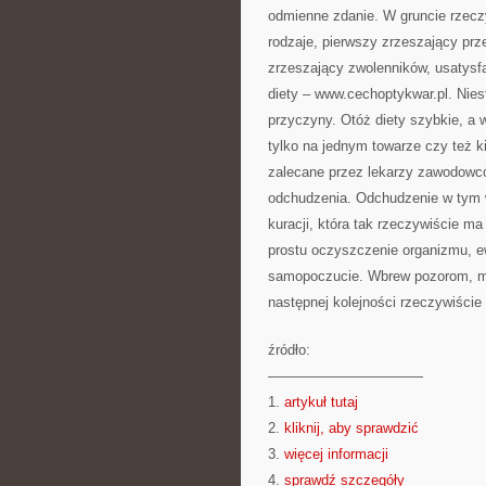
odmienne zdanie. W gruncie rzeczy
rodzaje, pierwszy zrzeszający prz
zrzeszający zwolenników, usatysf
diety – www.cechoptykwar.pl. Nies
przyczyny. Otóż diety szybkie, a 
tylko na jednym towarze czy też 
zalecane przez lekarzy zawodowcó
odchudzenia. Odchudzenie w tym w
kuracji, która tak rzeczywiście ma 
prostu oczyszczenie organizmu, ew
samopoczucie. Wbrew pozorom, mim
następnej kolejności rzeczywiście
źródło:
———————————
1.
artykuł tutaj
2.
kliknij, aby sprawdzić
3.
więcej informacji
4.
sprawdź szczegóły