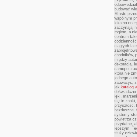
odpowiedzial
budować wię
Miasto przes
wspólnym pro
lokalna ener
zaczynają in
rogiem, a n
centrum taki
codzienność,
ciągłych faje
zaprojektowa
chodników, p
między autami
dekoracją, l
samopoczucie
która nie zm
jednego auto
zauważyć, że
jak
katalog 
doświadczen
lęki, marzen
się te znaki
przyszłość.
bezdusznej t
systemy ster
powietrza cz
przydatne, a
lepszym. Te
służy człowie