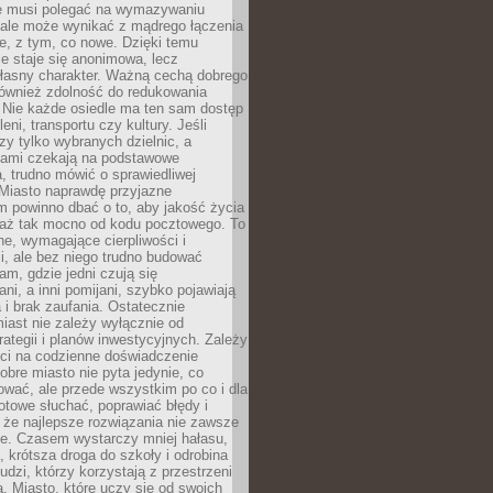
ie musi polegać na wymazywaniu
 ale może wynikać z mądrego łączenia
re, z tym, co nowe. Dzięki temu
ie staje się anonimowa, lecz
łasny charakter. Ważną cechą dobrego
również zdolność do redukowania
 Nie każde osiedle ma ten sam dostęp
leni, transportu czy kultury. Jeśli
zy tylko wybranych dzielnic, a
atami czekają na podstawowe
, trudno mówić o sprawiedliwej
 Miasto naprawdę przyjazne
 powinno dbać o to, aby jakość życia
a aż tak mocno od kodu pocztowego. To
ne, wymagające cierpliwości i
, ale bez niego trudno budować
am, gdzie jedni czują się
ani, a inni pomijani, szybko pojawiają
a i brak zaufania. Ostatecznie
iast nie zależy wyłącznie od
rategii i planów inwestycyjnych. Zależy
ści na codzienne doświadczenie
obre miasto nie pyta jedynie, co
wać, ale przede wszystkim po co i dla
otowe słuchać, poprawiać błędy i
 że najlepsze rozwiązania nie zawsze
ze. Czasem wystarczy mniej hałasu,
a, krótsza droga do szkoły i odrobina
ludzi, którzy korzystają z przestrzeni
. Miasto, które uczy się od swoich