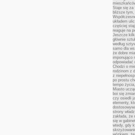
mieszkańców,
Staje się za
bliższe tym,
Współczesne
układem ulic
częściej sta
reaguje na po
Jeszcze kilk
głównie sztu
według sztyw
samo dla wsz
że dobre mia
imponująco na
odpowiadać 
Chodzi o mie
rodzinom z 
z niepełnosp
po prostu ch
tempo życia,
Miasto ucząc
boi się zmia
czy osiedli 
elementy, kt
dostosowywa
strony władz
zakłada, że 
się w gabine
wtedy, gdy 
skrzyżowaniu
wózkiem, że