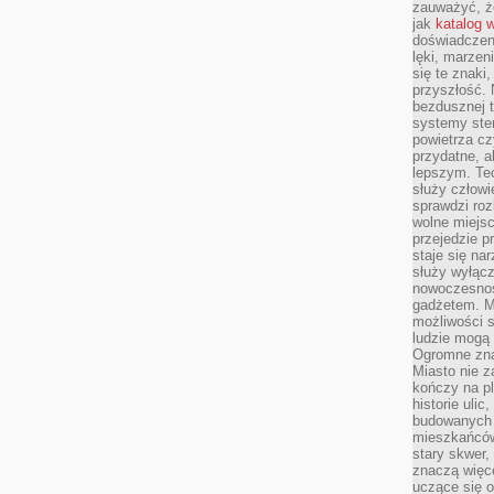
zauważyć, że
jak
katalog 
doświadczen
lęki, marzen
się te znaki
przyszłość.
bezdusznej t
systemy ster
powietrza cz
przydatne, a
lepszym. Te
służy człowie
sprawdzi roz
wolne miejsc
przejedzie p
staje się na
służy wyłącz
nowoczesnoś
gadżetem. M
możliwości s
ludzie mogą 
Ogromne zna
Miasto nie z
kończy na p
historie uli
budowanych p
mieszkańców
stary skwer,
znaczą więc
uczące się o