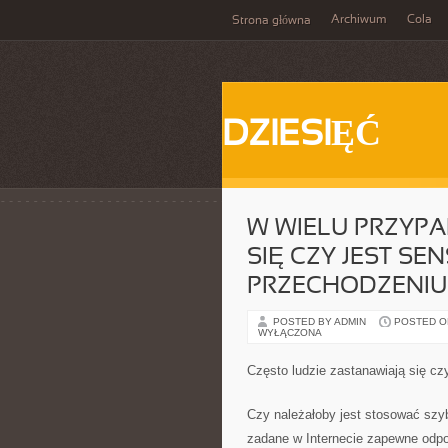
Archiwum
Cola
Strona główna
DZIESIĘĆ
W WIELU PRZYP
SIĘ CZY JEST S
PRZECHODZENIU 
POSTED BY ADMIN
POSTED ON 
WYŁĄCZONA
Często ludzie zastanawiają się cz
Czy należałoby jest stosować szy
zadane w Internecie zapewne odpow