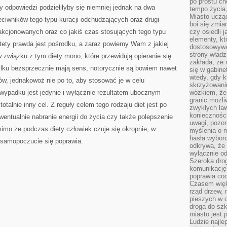
po prostu ch
ORAZ
 odpowiedzi podzieliłyby się niemniej jednak na dwa
PRZECHODZENIU
tempo życia,
NA
Miasto ucząc
eciwników tego typu kuracji odchudzających oraz drugi
DIETĘ
boi się zmia
akcjonowanych oraz co jakiś czas stosujących tego typu
czy osiedli 
elementy, kt
tety prawda jest pośrodku, a zaraz powiemy Wam z jakiej
dostosowywa
strony władz
w związku z tym diety mono, które przewidują opieranie się
zakłada, że 
kilku bezsprzecznie mają sens, notorycznie są bowiem nawet
się w gabine
wtedy, gdy 
w, jednakowoż nie po to, aby stosować je w celu
skrzyżowaniu
ypadku jest jedynie i wyłącznie rezultatem ubocznym
wózkiem, że
granic możli
totalnie inny cel. Z reguły celem tego rodzaju diet jest po
zwykłych ła
koniecznośc
entualnie nabranie energii do życia czy także polepszenie
uwagi, pozor
o że podczas diety człowiek czuje się okropnie, w
myślenia o mi
hasła wybor
 samopoczucie się poprawia.
odkrywa, że 
wyłącznie od
Szeroka dro
komunikację
poprawia co
Czasem więk
rząd drzew, 
pieszych w 
droga do szk
miasto jest 
Ludzie najlep