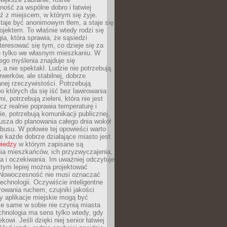
ność za wspólne dobro i łatwiej
ź z miejscem, w którym się żyje.
taje być anonimowym tłem, a staje się
jektem. To właśnie wtedy rodzi się
gia, która sprawia, że sąsiedzi
teresować się tym, co dzieje się za
ie tylko we własnym mieszkaniu. W
ego myślenia znajduje się
 a nie spektakl. Ludzie nie potrzebują
rwerków, ale stabilnej, dobrze
nej rzeczywistości. Potrzebują
o których da się iść bez lawirowania
, potrzebują zieleni, która nie jest
ecz realnie poprawia temperaturę i
, potrzebują komunikacji publicznej,
usza do planowania całego dnia wokół
busu. W połowie tej opowieści warto
 każde dobrze działające miasto jest
wiedzy
w którym zapisane są
ia mieszkańców, ich przyzwyczajenia,
ia i oczekiwania. Im uważniej odczytuje
, tym lepiej można projektować
 Nowoczesność nie musi oznaczać
echnologii. Oczywiście inteligentne
owania ruchem, czujniki jakości
y aplikacje miejskie mogą być
le same w sobie nie czynią miasta
chnologia ma sens tylko wtedy, gdy
kowi. Jeśli dzięki niej senior łatwiej