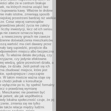
wości albo że w centrum brakuje
wek, na których można usiąść bez
i kupowania kawy. Właśnie te drobne
nie mało istotne, zmieniają sposób
ejskiej przestrzeni bardziej niż wielkie
cze. Coraz więcej samorządów
prawdziwa jakość życia nie zależy
 liczby inwestycji, lecz od ich sensu.
ga nie zawsze oznacza lepszą
, a nowoczesny gmach nie zawsze
dzienne doświadczenia mieszkańców.
szą wartość ma cień dawany przez
mały targ sąsiedzki, przejście dla
odpowiednim miejscu albo bezpieczna
oły. To właśnie detale decydują, czy
przyjazne, czy jedynie efektowne.
iej wiedzą, gdzie przestrzeń działa, a
daje, że działa. Jeśli potrafi się ich
na zbudować miejsce, które jest
zkie, spokojniejsze i zwyczajnie
. W takim mieście ważna staje się
 chodzi jednak o konsultacje
 wyłącznie po to, by spełnić formalny
lecz o prawdziwą wymianę
. Mieszkaniec nie powinien być
ak petent, ale jak współtwórca
iedy lokalna społeczność czuje, że jej
zenie, zmienia się nie tylko
ale także relacje między ludźmi.
większe zaufanie, rośnie