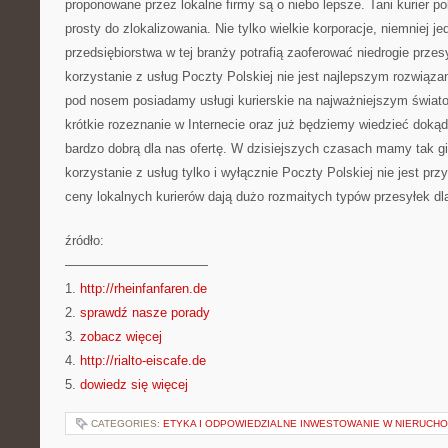
proponowane przez lokalne firmy są o niebo lepsze. Tani kurier pol
prosty do zlokalizowania. Nie tylko wielkie korporacje, niemniej j
przedsiębiorstwa w tej branży potrafią zaoferować niedrogie przes
korzystanie z usług Poczty Polskiej nie jest najlepszym rozwiąza
pod nosem posiadamy usługi kurierskie na najważniejszym świa
krótkie rozeznanie w Internecie oraz już będziemy wiedzieć doką
bardzo dobrą dla nas ofertę. W dzisiejszych czasach mamy tak g
korzystanie z usług tylko i wyłącznie Poczty Polskiej nie jest p
ceny lokalnych kurierów dają dużo rozmaitych typów przesyłek dl
źródło:
———————————
1.
http://rheinfanfaren.de
2.
sprawdź nasze porady
3.
zobacz więcej
4.
http://rialto-eiscafe.de
5.
dowiedz się więcej
CATEGORIES:
ETYKA I ODPOWIEDZIALNE INWESTOWANIE W NIERUCH