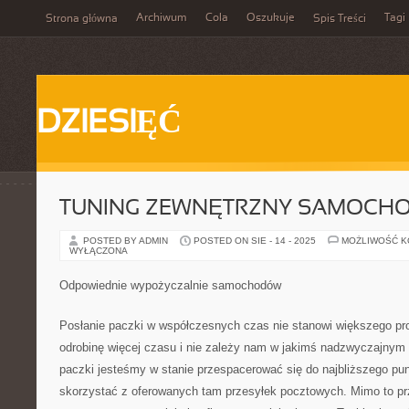
Archiwum
Cola
Oszukuje
Tagi
Strona główna
Spis Treści
DZIESIĘĆ
TUNING ZEWNĘTRZNY SAMOCH
POSTED BY ADMIN
POSTED ON SIE - 14 - 2025
MOŻLIWOŚĆ 
WYŁĄCZONA
Odpowiednie wypożyczalnie samochodów
Posłanie paczki w współczesnych czas nie stanowi większego p
odrobinę więcej czasu i nie zależy nam w jakimś nadzwyczajnym 
paczki jesteśmy w stanie przespacerować się do najbliższego pun
skorzystać z oferowanych tam przesyłek pocztowych. Mimo to prz